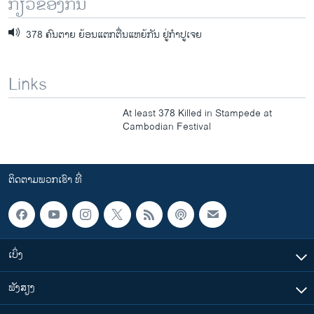
ກ່ຽວຂ້ອງກັນ
378 ຄົນຕາຍ ຍ້ອນແຕກຕື່ນແຫຍ້ກັນ ຢູ່ກໍາປູເຈຍ
Links
At least 378 Killed in Stampede at
Cambodian Festival
ຕິດຕາມພວກເຮົາ ທີ່
ເບິ່ງ
ຟັງສຽງ