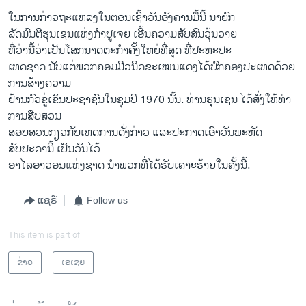
ໃນ​ການ​ກ່າວຖະ​ແຫລ​ງ​ໃນ​ຕອນ​ເຊົ້າ​ວັນ​ອັງຄານ​ມື້​ນີ້ ນາຍົກ
ລັດ​ມົນຕີຮຸນເຊນ​ແຫ່ງ​ກໍາປູ​ເຈຍ ເອີ້ນ​ຄວາມ​ສັບສົນ​ວຸ້ນວາຍ
ທີ່​ວ່ານີ້​ວ່າເປັນ​ໂສກນາດຕະ​ກໍາ​ຄັ້ງ​ໃຫຍ່​ທີ່​ສຸດ​ ທີ່​ປະ​ທະ​ປະ
ເທດຊາດ ນັບ​ແຕ່​ພວກ​ຄອມ​ມີ​ວນິດ​ຂະ​ເໝນ​ແດງ​ໄດ້​ປົກຄອງ​ປະ​ເທດດ້ວຍ​
ການ​ສ້າງຄວາມ
ຢ້ານກົວ​ຂູ່​ເຂັນ​ປະຊາຊົນໃນຊຸມ​ປີ 1970 ນັ້ນ. ທ່ານ​ຮຸນເຊນ ​ໄດ້​ສັ່ງ​ໃຫ້​ທໍາ​
ການ​ສືບສວນ
ສອບ​ສວນ​ກຽວ​ກັບ​ເຫດການ​ດັ່ງກ່າວ ​ແລະ​ປະກາດ​ເອົາ​ວັນ​ພະຫັດ​
ສັບປະດານີ້ ​ເປັນ​ວັນໄວ້​
ອາ​ໄລ​ອາວ​ອນ​ແຫ່ງ​ຊາດ​ ນໍາ​ພວກ​ທີ່​ໄດ້​ຮັບ​ເຄາະ​ຮ້າຍ​ໃນ​ຄັ້ງ​ນີ້.
ແຊຣ໌
Follow us
This item is part of
ຂ່າວ
ເອເຊຍ