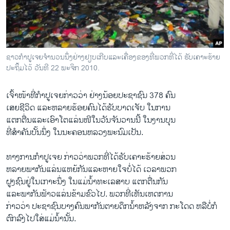
ວິທະຍາສາດ-ເທັກໂນໂລຈີ
ທຸລະກິດ
ພາສາອັງກິດ
ຊາວກໍາປູເຈຍຈໍານວນນຶ່ງຢ່າງຢຽບເກີບແລະເຄື່ອງຂອງທີ່ພວກທີ່ໄດ້ ຮັບເຄາະຮ້າຍ
ວີດີໂອ
ປະຖິ້ມໄວ້ ວັນທີ 22 ພະຈິກ 2010.
ສຽງ
ເຈົ້າ​ໜ້າ​ທີ່​ກໍາປູ​ເຈ​ຍກ່າວ​ວ່າ ຢ່າງ​ນ້ອຍ​ປະຊາຊົນ 378 ຄົນ
ລາຍການກະຈາຍສຽງ
ເສຍຊີວິດ​ ແລະ​ຫລາຍ​ຮ້ອຍ​ຄົນໄດ້​ຮັບ​ບາດ​ເຈັບ ​ໃນ​ການ
ຕິດຕາມພວກເຮົາ ທີ່
ແຕກ​ຕື່ນແລະເອົາ​ໂຕແລ່ນ​ໜີ​ໃນ​ວັນ​ຈັນ​ວານ​ນີ້ ​ໃນ​ງານ​ບຸນ
ລາຍງານ
ທີ່​ສໍາຄັນ​ບັ້ນ​ນຶ່ງ ໃນ​ນະຄອນຫລວງພະນົມ​ເປັນ.
ທາງ​ການ​ກໍາປູ​ເຈ​ຍ ກ່າວ​ວ່າພວກ​ທີ່​ໄດ້​ຮັບ​ເຄາະ​ຮ້າຍ​ສ່ວນ​
ພາສາຕ່າງໆ
ຫລາຍພາກັນ​ແລ່ນ​ແຫຍ້​ກັນແລະ​ຫາຍ​ໃຈ​ບໍ່​ໄດ້ ​ເວລາ​ພວກ​
ຝູງ​ຊົນ​ຢູ່​ໃນ​ເກາະນຶ່ງ​ ໃນແມ່​ນໍ້າທະ​ເລ​ສາບ ​ແຕກ​ຕື່ນ​ກັນ
ແລະ​ພາກັນ​ຟ້າວ​ແລ່ນ​ຂ້າມ​ຂົວ​ໄປ. ພວກ​ທີ່ເຫັນ​ເຫດການ
ກ່າວ​ວ່າ ປະຊາຊົນ​ບາງ​ຄົນ​ພາກັນຕາຍ​ດຶກ​ນໍ້າ​ຫລັງຈາກ ກະ​ໂດດ ຫລື​ບໍ່​ກໍ​
ຕົກລົງໄປ​ໃສ່​ແມ່​ນໍ້ານັ້ນ.