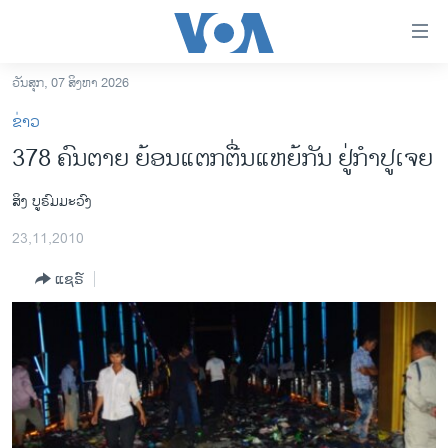
ລິ້ງ
ສຳຫລັບ
ເຂົ້າ
ວັນສຸກ, 07 ສິງຫາ 2026
ຫາ
ໂຮມເພຈ
ຂ່າວ
ຂ້າມ
ລາວ
378 ຄົນຕາຍ ຍ້ອນແຕກຕື່ນແຫຍ້ກັນ ຢູ່ກໍາປູເຈຍ
ຂ້າມ
ອາເມຣິກາ
ຂ້າມ
ສິງ ບູຣົມມະວົງ
ໄປ
ການເລືອກຕັ້ງ ປະທານາທີບໍດີ ສະຫະລັດ 2024
ຫາ
23,11,2010
ຂ່າວ​ຈີນ
ຊອກ
ຄົ້ນ
ແຊຣ໌
ໂລກ
ເອເຊຍ
ອິດສະຫຼະພາບດ້ານການຂ່າວ
ຊີວິດຊາວລາວ
ຊຸມຊົນຊາວລາວ