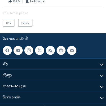
ແຊຣ໌
Follow us
This item is part of
ຂ່າວ
ເອເຊຍ
ຕິດຕາມພວກເຮົາ ທີ່
ເບິ່ງ
ຟັງສຽງ
ຂ່າວແລະລາຍງານ
ຕິດຕໍ່ພວກເຮົາ