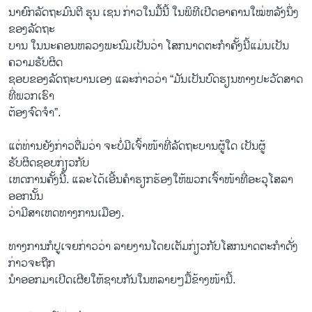
ນາຍົກລັດຖະມົນຕີ ຮຸນ​ ເ​ຊນ ກ່າວໃນ​ມື້​ນີ້ ໃນ​ພິທີ​ເປີດອາຄານ​ໃໝ່​ຫລັງ​ນຶ່ງ
ຂອງລັດຖະ
ບານ​ ໃນ​ນະຄອນຫລວງ​ພະນົມ​ເປັນວ່າ​ ​ໂສກ​ນາດຕະກໍາ​ຄັ້ງ​ນີ້​ແມ່ນ​ເປັນ
ຄວາມ​ຮັບຜິດ
ຊອບ​ຂອງ​ລັດຖະບານ​ເອງ​ ແລະກ່າວ​ວ່າ “ມັນ​ເປັນບົດຮຽນທາງ​ປະວັດ​ສາດ​
ທີ່​ພວກ​ເຮົາ
ຕ້ອງ​ຈົດ​ຈໍາ”.
ແຕ່​ທ່ານ​ຍັງ​ກ່າວ​ຕື່ມ​ວ່າ ຈະບໍ່​ມີ​ເຈົ້າ​ໜ້າ​ທີ່​ລັດຖະບານ​ຜູ້​ໃດ ​ເປັນ​ຜູ້​
ຮັບຜິດຊອບ​ກ່ຽວ​ກັບ
ເຫດການ​ຄັ້ງນີ້. ​ແລະ​ໄດ້​ເອີ້ນ​ຄໍາຮຽກຮ້ອງ​ໃຫ້ພວກເຈົ້າ​ໜ້າ​ທີ່ອະ​ວຸ​ໂສລາ​
ອອກ​ນັ້ນ
ວ່າ​ມີ​ສາ​ເຫດ​ທາງການ​ເມືອງ.
ທາງ​ການກໍ​ປູ​ເຈຍ​ກ່າວ​ວ່າ ລາຍ​ງານ​ໂດຍ​ເຕັມ​ກ່ຽວ​ກັບໂສກ​ນາດຕະກໍາ​ດັ່ງ​
ກ່າວຈະ​ຖືກ
ນຳ​ອອກ​ມາເປີດ​ເຜີຍໃຫ້​ຊາບ​ກັນ​ໃນ​ຫລາຍໆ​ມື້​ຂ້າງໜ້າ​ນີ້.