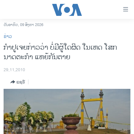
ລິ້ງ
ສຳຫລັບ
ເຂົ້າ
ວັນອາທິດ, 09 ສິງຫາ 2026
ຫາ
ໂຮມເພຈ
ຂ່າວ
ຂ້າມ
ລາວ
ກໍາປູເຈຍກ່າວວ່າ ບໍ່ມີຜູ້ໃດຜິດ ໃນເຫດ ໂສກ
ຂ້າມ
ອາເມຣິກາ
ນາດຕະກໍາ ແຫຍ້ກັນຕາຍ
ຂ້າມ
ໄປ
ການເລືອກຕັ້ງ ປະທານາທີບໍດີ ສະຫະລັດ 2024
ຫາ
29,11,2010
ຂ່າວ​ຈີນ
ຊອກ
ແຊຣ໌
ຄົ້ນ
ໂລກ
ເອເຊຍ
ອິດສະຫຼະພາບດ້ານການຂ່າວ
ຊີວິດຊາວລາວ
ຊຸມຊົນຊາວລາວ