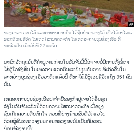
ວິທະຍາສາດ-ເທັກໂນໂລຈີ
ທຸລະກິດ
ພາສາອັງກິດ
ພວງມາລາ ດອກໄມ້ ແລະອາຫານການກິນ ໄດ້ຖືກນໍາມາວາງໄວ້ ເພື່ອໄວ້ອາໄລແດ່
ວີດີໂອ
ພວກທີ່ເສຍຊີວິດ ໃນເຫດໂສກນາດຕະກໍາ ໃນເທດສະການບຸນຊ່ວງເຮືອ ທີ່
ພະນົມເປັນ ເມື່ອວັນທີ 22 ພະຈິກ.
ສຽງ
ນາຍົກລັດຖະມົນຕີກໍາ​ປູເຈ​ຍ ກ່າວ​ໃນ​ວັນ​ຈັນ​ມື້​ນີ້​ວ່າ ຈະ​ບໍ່​ມີ​ການ​ຕັ້ງ​ຂໍ້ຫາ​
ລາຍການກະຈາຍສຽງ
ຕິດຕາມພວກເຮົາ ທີ່
ໃສ່​ຜູ້​ໃດ​ທັງ​ສິ້ນ​ ໃນ​ເຫດ​ການ​ແຕກ​ຕື່ນ​ແຫຍ້​ຢຽບ​ກັນ​ຕາຍ​ ທີ່​ເ​ກີດ​ຂຶ້ນ​ໃນ​
ລາຍງານ
ລະຫວ່າງ​ບຸນຊ່ວງ​ເຮືອອາທິດ​ແລ້ວ​ນີ້​ ທີ່​ພາ​ໃຫ້​ມີ​ຜູ້ເສຍ​ຊີວິດ​ເຖິງ 351 ຄົນ​
ນັ້ນ.
ພາສາຕ່າງໆ
ເທດ​ສະການ​ບຸນຊ່ວງ​ເຮືອປະ​ຈໍາປີ​ຂອງກໍາປູເຈ​ຍ​ໄດ້​ສິ້ນ​ສຸດ​
ລົງ​ໃນ​ວັນ​ຈັນ​ແລ້ວ​ນີ້​ດ້ວຍ​ຄວາມໂສ​ກນາດຕະກໍາ ເມື່ອ​ຝູງ​
ຊົນ​ເກີດ​ຄວາມຕື່ນ​ຕົກ​ໃຈ​ ຕອນ​ທີ່​ຍ່າງ​ຂ້າມຂົວທີ່​ອັດ​ແອ​ໄປ
ດ້ວຍ​ຜູ້​ຄົນລະຫວ່າງ​ນະຄອນຫລວງ​ພະນົມ​ເປັນ​ກັບດອນ
ບ່ອນ​ຈັດງານ​ນັ້ນ.