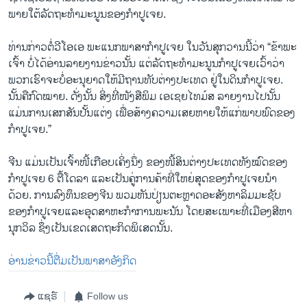
ພາຍ​ໃຕ້​ລັດ​ຖະ​ທຳ​ມະນູນ​ຂອງ​ກຳ​ປູ​ເຈຍ.
ທ່ານ​ກ່າວ​ຕໍ່​ວີ​ໂອ​ເອ ພະ​ແນກ​ພາ​ສາ​ກຳ​ປູ​ເຈຍ ໃນ​ວັນ​ສຸກວານນີ້​ວ່າ “ຂ້າ​ພະ​
ເຈົ້າ ​ບໍ່​ໄດ້​ອ່ານ​ລາຍ​ງານ​ຂ່າວນັ້ນ ແຕ່​ລັດ​ຖະ​ທຳ​ມະ​ນູນ​ກຳ​ປູ​ເຈຍ​ເວົ້າ​ວ່າ
ພວກ​ເຮົາ​ຈະ​ບໍ່​ອະ​ນຸ​ຍາດໃຫ້​ມີ​ຖານ​ທັບ​ຕ່າງ​ປະ​ເທດ ຢູ່​ໃນ​ດິນ​ກຳ​ປູ​ເຈຍ.
ນັ້ນ​ຄື​ກົດ​ໝາຍ. ດັ່ງ​ນັ້ນ ສິ່ງ​ທີ່ໜັງສື​ພິມ ເອ​ເຊຍ​ໄທ​ມ໌​ສ ລາຍ​ງານ​ໄປ​ນັ້ນ
ແມ່ນ​ການ​ເສກ​ສັນ​ປັ້ນ​ແຕ່ງ ເພື່ອສ້າງ​ຄວາມ​ເສຍ​ຫາຍ​ໃຫ້​ແກ່​ພາບ​ພົດ​ຂອງ​
ກຳ​ປູ​ເຈຍ.”
​ຈີນ ແມ່ນ​ເປັນ​ເຈົ້າ​ໜີ້ເກືອບ​ເຄິ່ງ​ນຶ່ງ ຂອງ​ໜີ້​ສິນ​ຕ່າງ​ປະ​ເທດ​ທັງ​ໝົດ​ຂອງ​
ກຳ​ປູ​ເຈຍ 6 ຕື້​ໂດ​ລາ ແລະ​ເປັນ​ຄູ່​ການ​ຄ້າ​ທີ່​ໃຫຍ່​ສຸດ​ຂອງ​ກຳ​ປູ​ເຈຍ​ນຳ​
ດ້ວຍ. ການລົງ​ທຶນ​ຂອງ​ຈີນ ພວມ​ຫັນ​ປ່ຽນ​ຕະ​ຫຼາດ​ອະ​ສັງ​ຫາ​ລິມ​ມະ​ຊັບ​
ຂອງ​ກຳ​ປູ​ເຈຍ​ແລະອຸດ​ສາ​ຫະ​ກຳ​ການ​ພະ​ນັນ ໂດຍ​ສະ​ເພາະ​ທີ່​ເມືອງ​ສີ​ຫາ​
ນຸກວິ​ລ ຊຶ່ງ​ເປັນ​ເຂດ​ເສດຖະ​ກິດ​ພິ​ເສດນັ້ນ.
ອ່ານ​ຂ່າວນີ້​ຕື່ມ​ເປັນ​ພາ​ສາ​ອັງ​ກິດ
ແຊຣ໌
Follow us