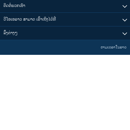
ຕິດຕໍ່ພວກເຮົາ
ວີໂອເອລາວ ສາມາດ ເຂົ້າເຖິງໄດ້ທີ່
​ລິ້ງ​ຕ່າງໆ
ຕາມເວລາໃນລາວ