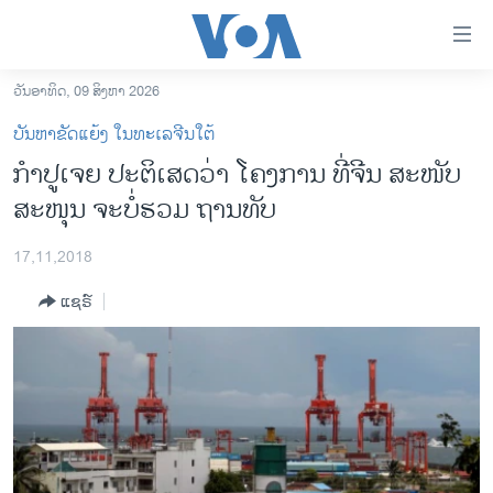
ລິ້ງ
ສຳຫລັບ
ເຂົ້າ
ວັນອາທິດ, 09 ສິງຫາ 2026
ຫາ
ໂຮມເພຈ
ບັນຫາຂັດແຍ້ງ ໃນທະເລຈີນໃຕ້
ຂ້າມ
ລາວ
ກຳ​ປູ​ເຈຍ ປະ​ຕິ​ເສດ​ວ່າ ໂຄງ​ການ ທີ່​ຈີນ ສະ​ໜັບ​
ຂ້າມ
ອາເມຣິກາ
ສະ​ໜຸນ ຈະ​ບໍ່​ຮວມ​ ຖານ​ທັບ
ຂ້າມ
ໄປ
ການເລືອກຕັ້ງ ປະທານາທີບໍດີ ສະຫະລັດ 2024
ຫາ
17,11,2018
ຂ່າວ​ຈີນ
ຊອກ
ແຊຣ໌
ຄົ້ນ
ໂລກ
ເອເຊຍ
ອິດສະຫຼະພາບດ້ານການຂ່າວ
ຊີວິດຊາວລາວ
ຊຸມຊົນຊາວລາວ