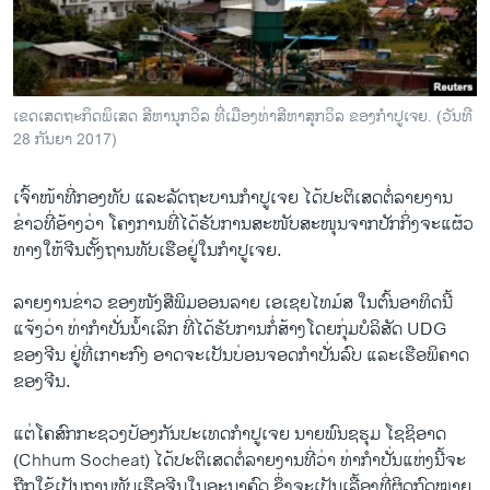
ວິທະຍາສາດ-ເທັກໂນໂລຈີ
ທຸລະກິດ
ພາສາອັງກິດ
ເຂດ​ເສດ​ຖະ​ກິດ​ພິ​ເສດ ​ສີ​ຫາ​ນຸກວິ​ລ ທີ່​ເມືອງ​ທ່າ​ສີ​ຫາ​ສຸກວິ​ລ ຂອງ​ກຳ​ປູ​ເຈຍ​. (ວັນ​ທີ
ວີດີໂອ
28 ກັນ​ຍາ 2017)
ສຽງ
ເຈົ້າ​ໜ້າ​ທີ່ກອງ​ທັບ ແລະ​ລັດ​ຖະ​ບານ​ກຳ​ປູ​ເຈຍ ໄດ້​ປະ​ຕິ​ເສດ​ຕໍ່​ລາຍ​ງານ​
ລາຍການກະຈາຍສຽງ
ຂ່າວ​ທີ່​ອ້າງວ່າ ໂຄງ​ການ​ທີ່​ໄດ້​ຮັບ​ການ​ສະ​ໜັບ​ສະ​ໜຸນ​ຈາກ​ປັກ​ກິ່ງຈະ​ແຜ້ວ​
ຕິດຕາມພວກເຮົາ ທີ່
ທາງ​ໃຫ້​ຈີນຕັ້ງ​ຖານ​ທັບ​ເຮືອ​ຢູ່​ໃນ​ກຳ​ປູ​ເຈຍ.
ລາຍງານ
ລາຍ​ງານ​ຂ່າວ ຂອງ​ໜັງ​ສື​ພິມ​ອອນ​ລາຍ ເອ​ເຊຍ​ໄທ​ມ໌​ສ ໃນ​ຕົ້ນ​ອາ​ທິດນີ້​
ແຈ້ງ​ວ່າ ທ່າ​ກຳ​ປັ່ນ​ນ້ຳ​ເລິກ ທີ່​ໄດ້​ຮັບ​ການ​ກໍ່​ສ້າງ​ໂດຍ​ກຸ່ມ​ບໍ​ລິ​ສັດ UDG
ພາສາຕ່າງໆ
ຂອງຈີນ ຢູ່​ທີ່​ເກາະ​ກົງ ອາດ​ຈະ​ເປັນ​ບ່ອນ​ຈອດ​ກຳ​ປັ່ນ​ລົບ ແລະ​ເຮືອ​ພິ​ຄາດ​
ຂອງ​ຈີນ.
ແຕ່​ໂຄ​ສົກ​ກະ​ຊວງປ້ອງ​ກັນ​ປະ​ເທດ​ກຳ​ປູ​ເຈຍ ນາຍ​ພົນຊ​ຮຸມ ໂຊ​ຊິ​ອາດ
(Chhum Socheat) ໄດ້​ປະ​ຕິ​ເສດ​ຕໍ່​ລາຍ​ງານທີ່​ວ່າ ທ່າ​ກຳ​ປັ່ນ​ແຫ່ງນີ້​ຈະ​
ຖືກ​ໃຊ້​ເປັນ​ຖານທັບ​ເຮືອ​ຈີນ​ໃນ​ອະ​ນາ​ຄົດ ຊຶ່ງ​ຈະ​ເປັນ​ເລື້ອງ​ທີ່​ຜິດ​ກົດ​ໝາຍ