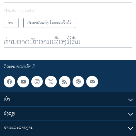
This item is part of
ຂ່າວ
ບັນຫາຂັດແຍ້ງ ໃນທະເລຈີນໃຕ້
ທ່ານອາດມັກອ່ານເລື້ອງນີ້ຕື່ມ
ຕິດຕາມພວກເຮົາ ທີ່
ເບິ່ງ
ຟັງສຽງ
ຂ່າວແລະລາຍງານ