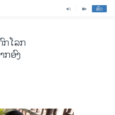
ສົດ
ກົກ​ໂລກ​
າກ​ອົງ​