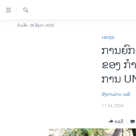
ລິ້ງ
ສຳຫລັບ
ເຂົ້າ
ຄົ້ນຫາ
ວັນເສົາ, 08 ສິງຫາ 2026
ໂຮມເພຈ
ຫາ
ເອເຊຍ
ລາວ
ຂ້າມ
ການ​ຍົກ​
ຂ້າມ
ອາເມຣິກາ
ຂ້າມ
ການເລືອກຕັ້ງ ປະທານາທີບໍດີ ສະຫະລັດ
ຂອງ ກຳ​ປ
ໄປ
2024
ຫາ
ການ 
ຂ່າວ​ຈີນ
ຊອກ
ຄົ້ນ
ໂລກ
​ອົງ​ການ​ຂ່າວ ເອ​ພີ
ເອເຊຍ
11,04,2024
ອິດສະຫຼະພາບດ້ານການຂ່າວ
ຊີວິດຊາວລາວ
ແຊຣ໌
ຊຸມຊົນຊາວລາວ