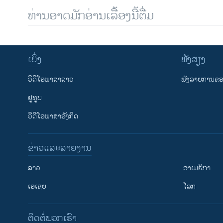
ທ່ານອາດມັກອ່ານເລື້ອງນີ້ຕື່ມ
ເບິ່ງ
ຟັງສຽງ
ວີດີໂອພາສາລາວ
ຟັງລາຍການຂອງ
ຢູທູບ
ວີດີໂອພາສາອັງກິດ
ຂ່າວແລະລາຍງານ
ລາວ
ອາເມຣິກາ
ເອເຊຍ
ໂລກ
ຕິດຕໍ່ພວກເຮົາ