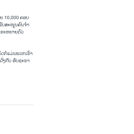
ົດ​ໝາຍ 10,000 ຄອບ​
​ໜັບ​ສະ​ໜູນ​ຄົນ​ຈຳ​
້າ​ຂະ​ຫຍາຍ​ຕົວ
ເຮັດ​ກໍ​ແມ່ນ​ພວກ​ເຮົາ​
ດັ່ງ​ກັບ ອັບ​ຊະ​ຣາ