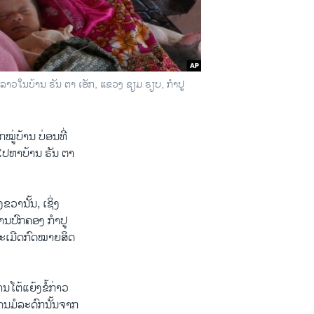
ນ​ຂອງ​ລາວ​ໃນ​ບ້ານ ຣັນ ຕາ ເອັກ, ແຂວງ ຊຽມ ຣຽບ, ກຳ​ປູ​
ໝູ່​ບ້ານ ບ່ອນ​ທີ່​
 ໄປ​ຫາ​ບ້ານ ຣັນ ຕາ
ຂວາ​ນັ້ນ, ເຊິ່ງ​
ການ​ປົກ​ຄອງ ກຳ​ປູ​
ລະ​ເມີດ​ກົດ​ໝາຍ​ສິດ​
ຕ້​ແຍ້ງ​ຂໍ້​ກ່າວ​
ດນ​ມໍ​ລະ​ດົກ​ນັ້ນ​ຈາກ​