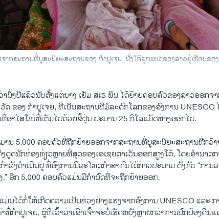
ອອກ​ຈາກ​ສະ​ຖານ​ທີ່​ບູ​ສະ​ນິ​ຍະ​ສະ​ຖານ​ຂອງ ກຳ​ປູ​ເຈຍ, ນັ່ງ​ໃກ້​ລູກ​ແຝດ​ຂອງ​ລາວ​ຢູ່​ເຮືອ
ວ່າ​ນຶ່ງ​ປີ​ແລ້ວ​ນັບ​ຕັ້ງ​ແຕ່​ນາງ ເຢັມ ສ​ເຣ ພິນ ໄດ້​ຍ້າຍ​ຄອບ​ຄົວ​ຂອງ​ລາວ​ອອກ​ຈາກ​
ອັງ​ກໍ​ວັດ ຂອງ ກຳ​ປູ​ເຈຍ, ທີ່​ເປັນສະ​ຖານ​ທີ່​ມໍ​ລະ​ດົກ​ໂລກຂອງອົງ​ການ UNESCO
​ທີ່​ອາ​ໄສ​ໃໝ່​ທີ່​ເຕັມ​ໄປ​ດ້ວຍ​ຂີ້​ຝຸ່ນ ປະ​ມານ 25 ກິ​ໂລ​ແມັດຫ່າງ​ອອກ​ໄປ.
​ມານ 5,000 ຄອບ​ຄົວ​ທີ່​ຖືກ​ຍ້າຍ​ອອກຈາກ​ສະ​ຖ​ານ​ທີ່​ບູ​ສະ​ນິ​ຍະ​ສະ​ຖານ​ທີ່ກວ້າງ​
່​ດຶງ​ດູດ​ນັກ​ທ່ອງ​ທ່ຽວຫຼາຍ​ທີ່​ສຸດ​ຂອງ​ເອ​ເຊຍ​ຕາ​ເວັນ​ອອກ​ສຽງ​ໃຕ້, ໂດຍ​ອຳ​ນາດ​
ຳ​ລັງ​ດຳ​ເນີນ​ຢູ່ ທີ່​ອົງ​ການ​ນິ​ລະ​ໂທດ​ກຳ​ສາ​ກົນ​ໄດ້​ກ່າວ​ປະ​ນາມ ດັ່ງ​ກັບ “ການ​
ວງ.” ອີກ 5,000 ຄອບ​ຄົວ​ແມ່ນ​ມີ​ກຳ​ນົດ​ທີ່​ຈະຖືກ​ຍ້າຍ​ອອກ​.
ແມ່​ນ​ໄດ້​ກໍ່​ໃຫ້​ເກີດ​ຄວາມ​ເປັນ​ຫ່ວງ​ຢ່າງ​ແຮງ​ຈາກ​ອົງ​ການ UNESCO ແລະ ການ​ໂ
ທີ່​ກຳ​ປູ​ເຈຍ, ຜູ້​ທີ່​ເວົ້າ​ວ່າ​ເຂົາ​ເຈົ້າ​ຈະ​ບໍ່​ເຮັດ​ຫຍັງ​ຫຼາຍກວ່າ​ການ​ປົກ​ປ້ອງ​ດິນ​ແ