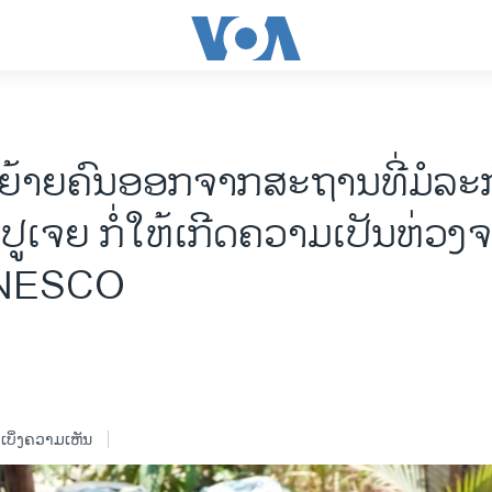
ຍ້າຍ​ຄົນ​ອອກ​ຈາກ​ສະ​ຖານ​ທີ່​ມໍ​ລະ​
ູ​ເຈຍ ກໍ່​ໃຫ້​ເກີດ​ຄວາມ​ເປັນ​ຫ່ວງ​ຈ
UNESCO
ເບິ່ງຄວາມເຫັນ