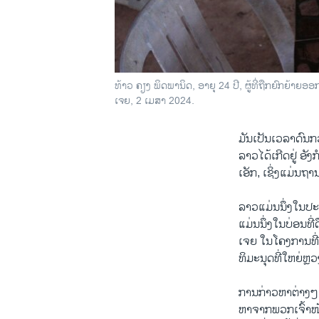
ທ້າວ ຄຽງ ພິດ​ພາ​ນິດ, ອາ​ຍຸ 24 ປີ, ຜູ້​ທີ່​ຖືກ​ຍົກ​ຍ້າຍ​
ເຈຍ, 2 ເມ​ສາ 2024.
ມັນ​ເປັນ​ເວ​ລາ​ດົນ​ກ
ລາວ​ໄດ້​ເກີດ​ຢູ່​ 
ເອັກ, ເຊິ່ງ​ແມ່ນ​ຖານ
ລາວ​ແມ່ນ​ນຶ່ງ​ໃນ​ປະ
ແມ່ນ​ນຶ່ງ​ໃນ​ບ່ອນ​ທີ
ເຈຍ ໃນ​ໂຄງ​ການ​ທີ່​ກ
ທິ​ມະ​ນຸດ​ທີ່​ໃຫຍ່ຫຼ
ການ​ກ່າວ​ຫາ​ຕ່າງໆ​
ຫາ​ຈາກ​ພວກ​ເຈົ້າ​ໜ້າ​