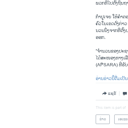
ພວກ​ທີ່​ໄປ​ຕັ້ງ​ຖິ່ນ
ກຳ​ປູ​ເຈຍ ໃຫ້​ຄຳ​ຕອບ
ຄົວ​ໃນ​ເຂດ​ດັ່ງ​ກ່າວ
ນວນ​ນຶ່ງ​ຈາກ​ທີ່​ຕັ
ອອກ.
“ຈຳ​ນວນ​ຂອງ​ປະ​ຊາ​ຊົນ
ໄດ້​ສະ​ໜອງ​ທາງ​ເລືອ
(APSARA) ທີ່​ຮັບ​ຜິ
ອ່ານ​ຂ່າວນີ້​ຕື່ມ​ເປັ
ແຊຣ໌
This item is part of
ຂ່າວ
ເອເຊຍ