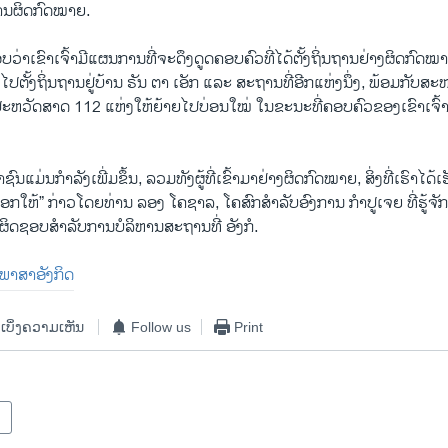
​ຖານ​ຜິດ​ກົດ​ໝາຍ.
​ວ່າ​ເຂົາ​ເຈົ້າ​ມີ​ແຜນ​ການ​ທີ່​ຈະ​ດຶງ​ດູດ​ຄອບ​ຄົວ​ທີ່​ໄດ້​ຕັ້ງ​ຖິ່ນ​ຖານ​ຢ່າງ​ຜິດ​ກ
​ ໄປ​ຕັ້​ງ​ຖິ່ນ​ຖານ​ຢູ່​ບ້ານ ຣັນ ຕາ ເອັກ ແລະ ສະ​ຖານ​ທີ່​ອີກ​ແຫ່ງ​ນຶ່ງ, ພ້ອມ​ກັບ​ສະ
້ງ​ປະ​ຫວັດ​ສາດ 112 ແຫ່ງ​ໃຫ້​ຍ້າຍໄປ​ບ່ອນ​ໃໝ່ ​ໃນ​ຂະ​ນະ​ທີ່​ຄອບ​ຄົວ​ຂອງ​ເຂົາ​ເຈົ
​ແມ່ນ​ກຳ​ລັງ​ເພີ່ມ​ຂຶ້ນ, ລວມ​ທັງ​ຜູ້​ທີ່​ເຂົ້າ​ມາ​ຢ່າງ​ຜິດ​ກົດ​ໝາຍ, ສິ່ງ​ທີ່​ເຮົາ​ໄດ້​
ກ​ໃຫ້” ກ່າວ​ໂດຍ​ທ່ານ ລອງ ໂຄ​ຊາ​ລ, ໂຄ​ສົກ​ສຳ​ລັບ​ອົງ​ການ ກຳ​ປູ​ເຈຍ ທີ່​ຮູ້​ຈັກ​
ດ​ຊອບ​ສຳ​ລັບ​ການ​ບໍ​ລິ​ຫານ​ສະ​ຖານ​ທີ່ ອັງ​ກໍ.
ນ​ພາ​ສາ​ອັງ​ກິດ
ເບິ່ງຄວາມເຫັນ
Follow us
Print