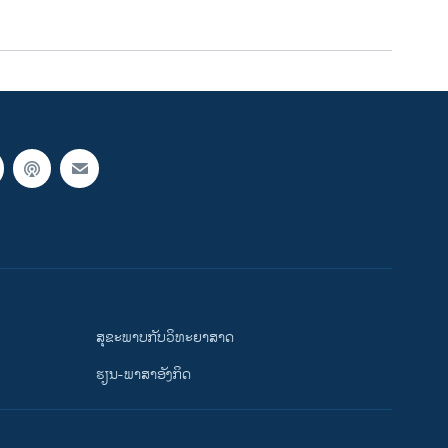
ສຸຂະພາບກັບວິທະຍາສາດ
ຮຽນ-ພາສາອັງກິດ