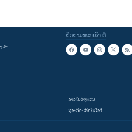
ຕິດຕາມພວກເຮົາ ທີ່
ເຮົາ
ລາວໃນຕ່າງແດນ
ທຸລະກິດ-ເທັກໂນໂລຈີ