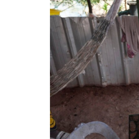
ວິທະຍາສາດ-ເທັກໂນໂລຈີ
ທຸລະກິດ
ພາສາອັງກິດ
ວີດີໂອ
ສຽງ
ລາຍການກະຈາຍສຽງ
ລາຍງານ