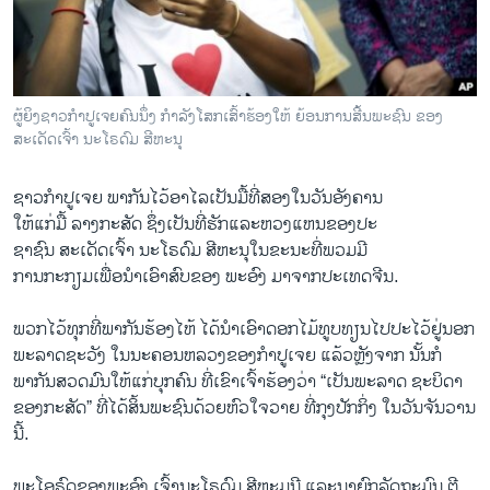
ວິທະຍາສາດ-ເທັກໂນໂລຈີ
ທຸລະກິດ
ພາສາອັງກິດ
ຜູ້ຍິງຊາວກໍາປູເຈຍຄົນນຶ່ງ ກໍາລັງໂສກເສົ້າຮ້ອງໃຫ້ ຍ້ອນການສີ້ນພະຊົນ ຂອງ
ວີດີໂອ
ສະເດັດເຈົ້າ ນະໂຣດົມ ສີຫະນຸ
ສຽງ
ຊາວ​ກໍາປູ​ເຈຍ ພາກັນ​ໄວ້ອາ​ໄລເປັນ​ມື້​ທີ່​ສອງໃນ​ວັນ​ອັງຄານ ​
ລາຍການກະຈາຍສຽງ
ໃຫ້ແກ່ມື້ ລາງກະສັດ ຊຶ່ງ​ເປັນ​ທີ່​ຮັກ​ແລະ​ຫວງ​ແຫນ​ຂອງ​ປະ
ຕິດຕາມພວກເຮົາ ທີ່
ຊາຊົນ​ ສະ​ເດັດ​ເຈົ້າ​ ​ນະໂຣດົມ ສີຫະນຸໃນ​ຂະນະ​ທີ່​ພວມ​ມີ​
ລາຍງານ
ການ​ກະກຽມ​ເພື່ອ​ນໍາ​ເອົາສົບ​ຂອງ ພະ​ອົງ ມາ​ຈາກປະ​ເທດ​ຈີນ.
​ພວກໄວ້​ທຸກທີ່​ພາກັນຮ້ອງໄຫ້ ​ໄດ້ນໍາ​ເອົາ​ດອ​ກ​ໄມ້ທູບ​ທຽນ​ໄປປະ​ໄວ້ຢູ່​ນອກ​
ພາສາຕ່າງໆ
ພະລາດ​ຊະ​ວັງ ​ໃນ​ນະຄອນຫລວງ​ຂອງ​ກໍາປູ​ເຈຍ ​ແລ້ວຫຼັງຈາກ ນັ້ນກໍ​
ພາກັນສວດ​ມົນ​ໃຫ້​ແກ່​ບຸກຄົນ ທີ່​ເຂົາ​ເຈົ້າ​ຮ້ອງ​ວ່າ “​ເປັນພະລາດ ຊະ​ບິດາ
ຂອງກະສັດ” ທີ່​ໄດ້​ສິ້​ນພະ​ຊົນ​ດ້ວຍ​ຫົວໃຈ​ວາຍ ທີ່​ກຸງ​ປັກ​ກິ່ງ ​ໃນ​ວັນ​ຈັນ​ວານ​
ນີ້.
ພະ​ໂອ​ຣົດຂອງ​ພະ​ອົງ ​ເຈົ້ານະ​ໂຣດົມ ສີ​ຫະ​ມຸນີ ​ແລະ​ນາຍົກລັດຖະມົນ ຕີ