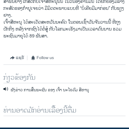
ສຳພັນ​ຢ່າງໃກ້​ສິດກັບ​ເຈົ້າ​ສີ​ຫະນຸນັ້ນ ​ໃນ​ວັນ​ອັງຄານມື້ນີ້ ໄດ້ຍົກ​ຍ້ອງມື້ລາງ​
ກະສັດ​ຂອງ​ກຳປູ​ເຈຍວ່າ ມີ​ມິດຕະພາບ​ແບບ​ທີ່ “ບໍ່​ເຄີຍ​ມີ​ມາ​ກ່ອນ” ກັບພຽງ
ຢາງ.
​ເຈົ້າ​ສີ​ຫະ​ນຸ ​ໄດ້​ສະ​ເດັດ​ສະຫວັນ​ນະ​ຄົດ ​ໃນ​ຕອນ​ເຊົ້າ​ວັນ​ຈັນວານ​ນີ້ ທີ່​ກຸງ​
ປັກ​ກິ່ງ ຫລັງ​ຈາກຊົງໄດ້​ຕໍ່ສູ້​ ກັບ​ໂລກ​ມະ​ເຮັງ​ມາ​ເປັນ​ເວລາ​ດົນນານ ຮວມ
ພະ​ຊົນມາຍຸ​ໄດ້ 89 ພັນ​ສາ.
ແຊຣ໌
Follow us
ກ່ຽວຂ້ອງກັນ
ຟັງຂ່າວ ການສີ້ນພະຊົນ ຂອງ ເຈົ້າ ນະໂຣດົມ ສີຫານຸ
ທ່ານອາດມັກອ່ານເລື້ອງນີ້ຕື່ມ