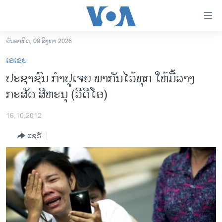
ລິ້ງ
ສຳຫລັບ
ເຂົ້າ
ວັນອາທິດ, 09 ສິງຫາ 2026
ຫາ
ໂຮມເພຈ
ເອເຊຍ
ຂ້າມ
ລາວ
ປະຊາຊົນ ກໍາປູເຈຍ ພາກັນໄວ້ທຸກ ໃຫ້ມື້ລາງ
ຂ້າມ
ອາເມຣິກາ
ກະສັດ ສີຫະນຸ (ວີດີໂອ)
ຂ້າມ
ໄປ
ການເລືອກຕັ້ງ ປະທານາທີບໍດີ ສະຫະລັດ 2024
ຫາ
16,10,2012
ຂ່າວ​ຈີນ
ຊອກ
ແຊຣ໌
ຄົ້ນ
ໂລກ
ເອເຊຍ
ອິດສະຫຼະພາບດ້ານການຂ່າວ
ຊີວິດຊາວລາວ
ຊຸມຊົນຊາວລາວ