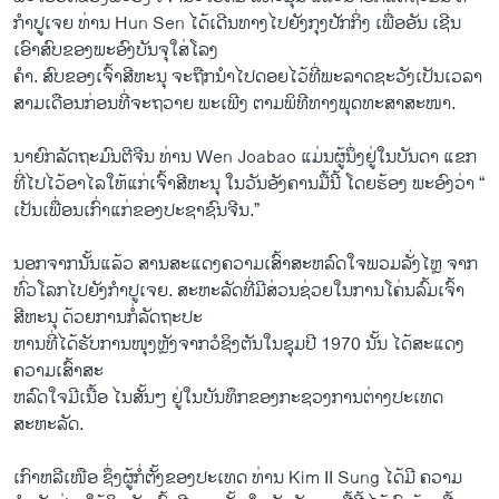
ກຳປູ​ເຈຍ ທ່ານ Hun Sen ​ໄດ້​ເດີນທາງ​ໄປ​ຍັງກຸງ​ປັກກິ່ງ ​ເພື່ອ​ອັນ ​ເຊີນ
ເອົາ​ສົບຂອງ​ພະ​ອົງ​ບັນຈຸ​ໃສ່​ໂລງ
ຄຳ​. ສົບຂອງ​ເຈົ້າສີຫະ​ນຸ ​ຈະ​ຖືກ​ນຳໄປດ​ອຍ​ໄວ້​ທີ່ພະລາດ​ຊະ​ວັງເປັນ​ເວລາ​
ສາມ​ເດືອນ​ກ່ອນ​ທີ່​ຈະ​ຖວາຍ​ ພະເພີງ ຕາມພິທີ​ທາ​ງພຸດທະສາສະໜາ​.
ນາ​ຍົກ​ລັດຖະມົນຕີຈີນ ທ່ານ Wen Joabao ແມ່ນ​ຜູ້​ນຶ່ງ​ຢູ່​ໃນ​ບັນດາ​ ​ແຂກ​
ທີ່​ໄປ​ໄວ້ອາ​ໄລໃຫ້ແກ່​ເຈົ້າສີ​ຫະ​ນຸ ​ໃນ​ວັນ​ອັງຄານມື້ນີ້ ​ໂດຍ​ຮ້ອງ ​ພະ​ອົງວ່າ “​
ເປັນ​ເພື່ອນ​ເກົ່າ​ແກ່ຂອງ​ປະຊາ​ຊົນຈີນ.”
ນອກຈາກ​ນັ້ນ​ແລ້ວ​ ສານສະ​ແດງ​ຄວາມເສົ້າ​ສະຫລົດ​ໃຈພວມ​ລັ່ງ​ໄຫຼ ຈາກ
ທົ່ວ​ໂລກ​ໄປ​ຍັງ​ກຳປູເຈຍ. ສະຫະລັດທີ່​ມີ​ສ່ວນ​ຊ່ວຍ​ໃນ​ການໂຄ່ນ​ລົ້ມ​ເຈົ້າ
ສີຫະ​ນຸ ​ດ້ວຍ​ການ​ກໍ່​ລັດຖະປະ
ຫານທີ່​ໄດ້​ຮັບ​ການ​ໜຸງຫຼັງຈາກວໍ​ຊິງ​ຕັນ​ໃນ​ຊຸມ​ປີ 1970 ​ນັ້ນ ​ໄດ້​ສະ​ແດງ​
ຄວາມ​ເສົ້າ​ສະ
ຫລົດ​ໃຈມີເນື້ອ ​ໄນສັ້ນ​ໆ ຢູ່​ໃນບັນທຶກຂອງກະ​ຊວງ​ການ​ຕ່າງປະ​ເທດ
ສະຫະລັດ.
​ເກົາຫລີ​ເໜືອ ຊຶ່ງຜູ້​ກໍ່ຕັ້ງຂອງ​ປະ​ເທດ​ ທ່ານ Kim II Sung ໄດ້​ມີ ຄວາມ​