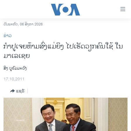
ລິ້ງ
ສຳຫລັບ
ເຂົ້າ
ວັນພະຫັດ, 06 ສິງຫາ 2026
ຫາ
ໂຮມເພຈ
ຂ່າວ
ຂ້າມ
ລາວ
ກໍາປູເຈຍຫ້າມສົ່ງແມ່ຍິງ ໄປເຮັດວຽກຄົນໃຊ້ ໃນ
ຂ້າມ
ອາເມຣິກາ
ມາເລເຊຍ
ຂ້າມ
ໄປ
ການເລືອກຕັ້ງ ປະທານາທີບໍດີ ສະຫະລັດ 2024
ຫາ
ສິງ ບູຣົມມະວົງ
ຂ່າວ​ຈີນ
ຊອກ
17,10,2011
ຄົ້ນ
ໂລກ
ແຊຣ໌
ເອເຊຍ
ອິດສະຫຼະພາບດ້ານການຂ່າວ
ຊີວິດຊາວລາວ
ຊຸມຊົນຊາວລາວ