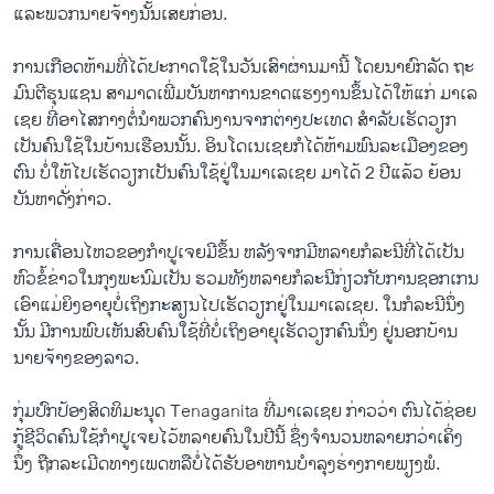
ແລະ​ພວກ​ນາຍ​ຈ້າງນັ້ນເສຍ​ກ່ອນ.
ການ​ເກືອດ​ຫ້າມທີ່ໄດ້​ປະກາດ​ໃຊ້ໃນວັນ​ເສົາ​ຜ່ານ​ມາ​ນີ້ ໂດຍ​ນາຍົກລັດ ຖະ
ມົນຕີຮຸນ​ແຊນ ສາມາດ​ເພີ່ມ​ບັນຫາການ​ຂາດ​ແຮງ​ງານຂຶ້ນ​ໄດ້ໃຫ້​ແກ່ ມາ​ເລ​
ເຊຍ​ ທີ່ອາ​ໄສ​ກາງ​ຕໍ່​ນໍາ​ພວກ​ຄົນງານ​ຈາກ​ຕ່າງປະ​ເທດ ​ສໍາລັບ​ເຮັດ​ວຽກ​
ເປັນ​ຄົນ​ໃຊ້​ໃນ​ບ້ານ​ເຮືອນ​ນັ້ນ. ອິນ​ໂດ​ເນ​ເຊຍ​ກໍໄດ້ຫ້າມ​ພົນລະ​ເມືອງ​ຂອງ​
ຕົນ​ ບໍ່​ໃຫ້​ໄປ​ເຮັດ​ວຽກ​ເປັນ​ຄົນ​ໃຊ້​ຢູ່​ໃນ​ມາ​ເລ​ເຊຍ​ ມາ​ໄດ້ 2 ປີ​ແລ້ວ ຍ້ອນ​
ບັນຫາ​ດັ່ງ​ກ່າວ.
ການ​ເຄື່ອນ​ໄຫວ​ຂອງ​ກໍາປູ​ເຈຍ​ມີ​ຂຶ້ນ​ ຫລັງ​ຈາກ​ມີ​ຫລາຍ​ກໍລະນີ​ທີ່​ໄດ້​ເປັນ​
ຫົວ​ຂໍ້​ຂ່າວ​ໃນ​ກຸງ​ພະນົມ​ເປັນ ຮວມທັງຫລາຍ​ກໍລະນີ​ກ່ຽວ​ກັບ​ການ​ຊອກເກນ​
ເອົາ​ແມ່ຍິງອາຍຸບໍ່​ເຖິງ​ກະສຽນໄປ​ເຮັດ​ວຽກ​ຢູ່​ໃນ​ມາ​ເລ​ເຊຍ. ​ໃນ​ກໍລະ​ນີນຶ່ງ
ນັ້ນ ມີ​ການພົບ​ເຫັນ​ສົບຄົນ​ໃຊ້​ທີ່​ບໍ່​ເຖິງ​ອາຍຸ​ເຮັດ​ວຽກຄົນ​ນຶ່ງ ຢູ່​ນອກ​ບ້ານ​
ນາຍ​ຈ້າງ​ຂອງ​ລາວ.
ກຸ່ມ​ປົກ​ປ້ອງ​ສິດທິ​ມະນຸດ Tenaganita ທີ່​ມາ​ເລ​ເຊຍ ກ່າວ​ວ່າ ຕົນ​ໄດ້​ຊ່ອຍ​
ກູ້​ຊີວິດ​ຄົນ​ໃຊ້​ກໍາປູ​ເຈຍ​ໄວ້ຫລາຍ​ຄົນ​ໃນ​ປີ​ນີ້ ຊຶ່ງຈໍານວນຫລາຍກວ່າເຄິ່ງ
ນຶ່ງ ​ຖືກ​ລະ​ເມີດ​ທາງ​ເພດ​ຫລື​ບໍ່​ໄດ້​ຮັບ​ອາຫານ​ບໍາລຸງ​ຮ່າງກາຍ​ພຽງພໍ.