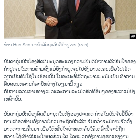
ວິທະຍາສາດ-ເທັກໂນໂລຈີ
ທຸລະກິດ
ພາສາອັງກິດ
ວີດີໂອ
ທ່ານ Hun Sen ນາຍົກລັດຖະມົນຕີກໍາປູເຈຍ (ຂວາ)
ສຽງ
ບັນດາ​ກຸ່ມ​ປົກ​ປ້ອງ​ສິດທິ​ມະນຸດສະ​ແດງ​ຄວາມ​ຍິນ​ດີ​ນໍາ​ການ​ຕັດສິນ​ໃຈຂອງ​
ລາຍການກະຈາຍສຽງ
ຕິດຕາມພວກເຮົາ ທີ່
ກໍາປູ​ເຈຍ​ໃນ​ການຫ້າມ​ສົ່ງແມ່ຍິງ​ກໍາປູ​ເຈຍໄປ​ຍັງ​ມາ​ເລ​ເຊຍເພື່ອໄປເຮັດ​
ລາຍງານ
ວຽກ​ເປັນ​ຄົນ​ໃຊ້​ໃນ​ເຮືອນນັ້ນ​ ​ໃນຂະນະ​ທີ່​ລັດຖະບານ​ພະນົມ​ເປັນ ​ທໍາ​ການ​
ສືບສວນ​ຫລາຍ​ກໍລະນີ​ຫວ່າງ​ໄວໆ​ມາ​ນີ້ ກ່ຽວ​
ກັບ​ການ​ລວນ​ລາມ​ທາງ​ເພດ​ແລະ​ການລະ​ເມີດ​ສິດທິ​ອື່ນໆຂອງ​ພວກແມ່ຍິງ​
ພາສາຕ່າງໆ
ເຫລົ່າ​ນັ້ນ.
ບັນດາ​ກຸ່ມ​ປົກ​ປ້ອງ​ສິດທິ​ມະນຸດ​ໃນ​ທັງ​ສອງ​ປະ​ເທດ​ ກ່າວ​ໃນ​ວັນ​ຈັນ​ມື້​ນີ້ວ່າ
ການ​ເກືອດຫ້າມ​ດັ່ງກ່າວ​ບໍ່​ຄວນ​ຈະ​ຖືກ​ຍົກ​ເລີກ​ ຈົນ​ກວ່າ​ຈະ​ມີ​ການ​ຈັດ​ຕັ້ງ
ມາດ​ຕະການຂຶ້ນ​ມາ ​ເພື່ອ​ໃຫ້​ໝັ້ນ​ໃຈ​ວ່າ​ພວກ​ຄົນ​ໃຊ້​ເຫລົ່າ​ນີ້​ຈະບໍ່​ຖືກ​
ສວາຍ​ໃຊ້​ເອົາຜົນ​ປະ​ໂຫຍ​ດສ່ວນ​ໂຕ​ ໂດຍ​ພວກ​ອົງການ​ຊອກ​ແຮງ​ງານ​