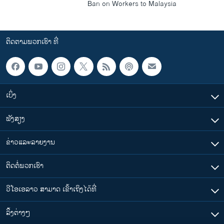
Ban on Workers to Malaysia
ຕິດຕາມພວກເຮົາ ທີ່
ເບິ່ງ
ຟັງສຽງ
ຂ່າວແລະລາຍງານ
ຕິດຕໍ່ພວກເຮົາ
ວີໂອເອລາວ ສາມາດ ເຂົ້າເຖິງໄດ້ທີ່
​ລິ້ງ​ຕ່າງໆ