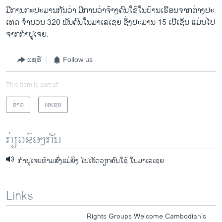
ມີ​ການ​ກະ​ປະມານ​ກັນ​ວ່າ ​ມີ​ການ​ວ່າ​ຈ້າງຄົນ​ໃຊ້​ໃນ​ບ້ານ​ເຮືອນ​ຈາກ​ຕ່າງປະ​
ເທດ ຈໍານວນ 320 ພັນຄົນ​ໃນ​ມາ​ເລ​ເຊຍ ຊຶ່ງປະມານ 15 ​ເປີເຊັນ ແມ່ນ​ໄປ
ຈາກ​ກໍາປູ​ເຈຍ.
ແຊຣ໌
Follow us
This item is part of
ຂ່າວ
ເອເຊຍ
ກ່ຽວຂ້ອງກັນ
ກໍາປູເຈຍຫ້າມສົ່ງແມ່ຍິງ ໄປເຮັດວຽກຄົນໃຊ້ ໃນມາເລເຊຍ
Links
Rights Groups Welcome Cambodian’s