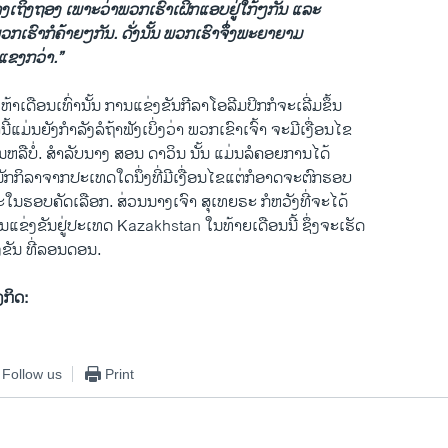
ງ​ເຖິງ​ຖອງ ​ເພາະ​ວ່າ​ພວກ​ເຮົາ​ເຝິກ​ແອບ​ຢູ່ໃກ້ໆ​ກັນ ແລະ
ກ​ເຮົາ​ກໍ​ຄ້າຍໆ​ກັນ. ດັ່ງ​ນັ້ນ​ ພວກ​ເຮົາ​ຈຶ່ງພະຍາຍາມ
ມ​ແຂງ​ກວ່າ​.”
າ​ເດືອນ​ເທົ່າ​ນັ້ນ ການແຂ່ງຂັນ​ກີລາ​ໂອ​ລີ​ມປິກ​ກໍຈະ​ເລີ່​ມຂຶ້ນ
້​ແມ່ນ​ຍັງ​ກໍາລັງ​ລໍຖ້າ​ຟັງ​ເບິ່ງ​ວ່າ ​ພວກ​ເຂົາ​ເຈົ້າ ຈະ​ມີເງື່ອນ​ໄຂ
ງຂັນ​ຫລື​ບໍ່. ສໍາລັບ​ນາງ ສອນ ດາ​ວິນ ນັ້ນ ແມ່ນລໍຄອຍການ​ໄດ້
ກິລາ​ຈາກ​ປະ​ເທດ​ໃດ​ນຶ່ງ​ທີ່ມີ​ເງື່ອນ​ໄຂ​ແຕ່​ກໍ​ອາດຈະ​ຕົກ​ຮອບ
ະໃນຮອບຄັດເລືອກ. ສ່ວນນາງ​ເຈົາ ສຸ​ເທຍຣະ ກໍ​ຫວັງທີ່​ຈະ​ໄດ້
ແຂ່ງ​ຂັນຢູ່ປະ​ເທດ Kazakhstan ​ໃນ​ທ້າຍ​ເດືອນ​ນີ້ ​ຊຶ່ງ​ຈະ​ເຮັດ
ຂ່ງຂັນ ທີ່​ລອນ​ດອນ.
ງກິດ:
Follow us
Print