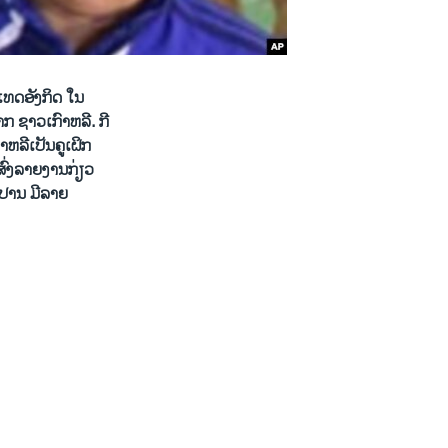
ະ​ເທດ​ອັງກິດ ​ໃນ
ຈາກ ຊາວ​ເກົາຫລີ. ກີ
ລີ​ເປັນ​ຄູ​​ເຝິກ​
 ສົ່ງລາຍ​ງານກ່ຽວ​
ງ​ປານ ມີ​ລາຍ​