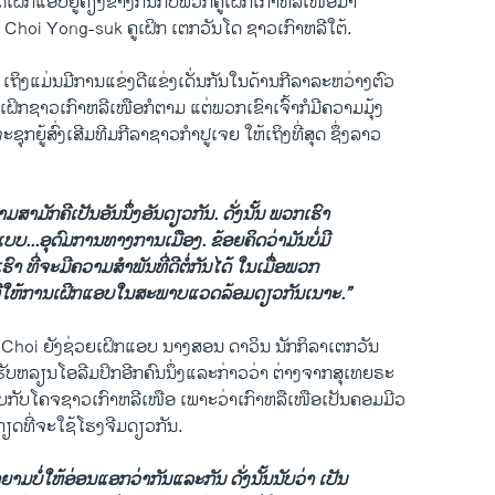
​ໄດ້ເຝິກ​ແອບ​ຢູ່​ຄຽງ​ຂ້າງ​ກັນ​ກັບ​ພວກ​ຄູ​ເຝິກເກົາຫລີ​ເໜືອ​ມາ
້ນ ຄື Choi Yong-suk ຄູ​ເຝິກ ​ເຕກວັນ​ໂດ ຊາວ​ເກົາຫລີ​ໃຕ້.
ເຖິງ​ແມ່ນ​ມີ​ການ​ແຂ່ງ​ດີ​ແຂ່ງ​ເດັ່ນ​ກັນ​ໃນ​ດ້ານ​ກີລາ​ລະຫວ່າງ​ຕົວ
ເຝິກຊາວ​ເກົາຫລີ​ເໜືອກໍ​ຕາມ ​ແຕ່​ພວກ​ເຂົາ​ເຈົ້າກໍ​ມີຄວາມ​ມຸ້ງ
ຈະ​ຊຸກຍູ້​ສົ່ງ​ເສີມ​ທີ​ມກີລາ​ຊາວ​ກໍາປູ​ເຈຍ ​ໃຫ້​ເຖິງ​ທີ່​ສຸດ ຊຶ່ງ​ລາວ
ສາມັກຄີ​ເປັນອັນ​ນຶ່ງ​ອັນ​ດຽວ​ກັນ. ດັ່ງນັ້ນ ພວກ​ເຮົາ
ື່ອງແບບ...ອຸດົມ​ການ​ທາງ​ການ​ເມືອງ. ຂ້ອຍ​ຄິດ​ວ່າ​ມັນ​ບໍ່​ມີ
 ​ທີ່​ຈະ​ມີ​ຄວາມ​ສໍາພັນ​ທີ່​ດີ​ຕໍ່​ກັນ​ໄດ້ ​ໃນ​ເມື່ອ​ພວກ​
 ທີ່​ໃຫ້ການ​ເຝິກ​ແອບ​ໃນ​ສະພາບ​ແວດ​ລ້ອມດຽວ​ກັນ​ເນາະ.”
ິກ Choi ຍັງ​ຊ່ວຍ​ເຝິກ​ແອບ ນາງສອນ ດາ​ວິນ ນັກ​ກິລາ​ເຕກວັນ​
ຮັບ​ຫລຽນ​ໂອ​ລີ​ມປິກອີກ​ຄົນ​ນຶ່ງ​ແລະກ່າວ​ວ່າ ຕ່າງ​ຈາກສຸ​ເທຍຣະ
ບ​ກັບ​ໂຄ​ຈຊາວ​ເກົາຫລີ​ເໜືອ ​ເພາະວ່າ​ເກົາ​ຫລື​ເໜືອ​ເປັນ​ຄອມ​ມີ​ວ
ັງ​ກຽດ​ທີ່​ຈະ​ໃຊ້​ໂຮງຈີມ​ດຽວ​ກັນ.
າມບໍ່​ໃຫ້​ອ່ອນ​ແອກ​ວ່າ​ກັນ​ແລະ​ກັນ ດັ່ງ​ນັ້ນ​ນັບ​ວ່າ ​ເປັນ