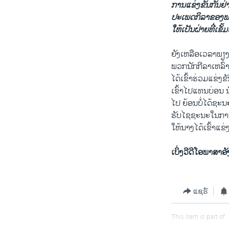
ການ​ແຂ່ງຂັນ​ກັນ​ຢ່າ
​ປະ​ເພດ​ກິລາ​ຂອງ​ພວ
ໃຫ້​ເປັນ​ຝ່າຍ​ທີ່​ເຂັ້
ຍັງ​ເຫລືອ​ເວລາພຽງ​ຫ້
ພວກ​ນັກກີລາ​ເຫລົ່າ​ນີ
​ໄດ້​ເຂົ້າ​ຮ່ວມ​ແຂ່
ເຂົ້າໄປແທນບ່ອນ ນັກ​
​ໄປ ຍ້ອນບໍ່ໄດ້ຊະນ
ຮັບ​ໄຊ​ຊະນະໃນ​ການ​
​ໃຫ້​ນາງ​ໄດ້​ເຂົ້າ​ແ
ເບິ່ງວີດີໂອພາສາອັ
ແຊຣ໌
This item is part of