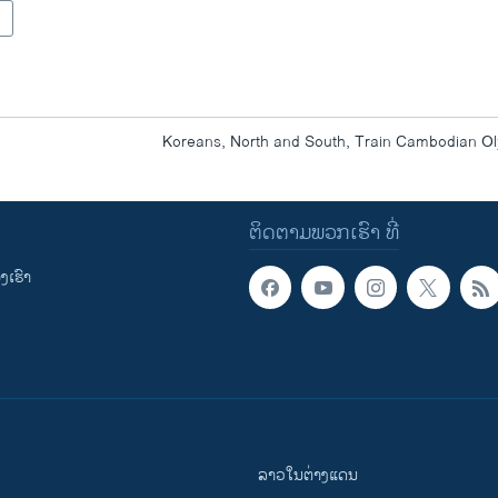
Koreans, North and South, Train Cambodian O
ຕິດຕາມພວກເຮົາ ທີ່
ເຮົາ
ລາວໃນຕ່າງແດນ