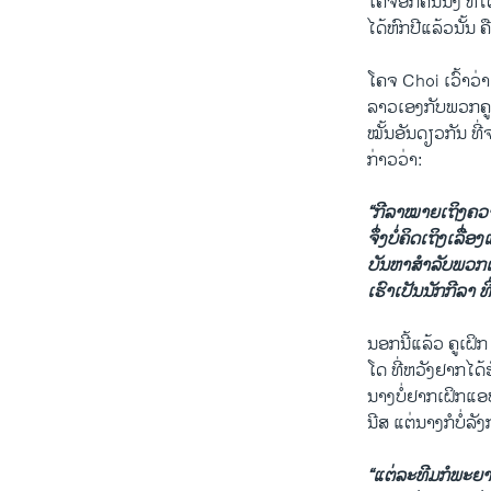
ໂຄຈອີກ​ຄົນ​ນຶ່ງ​ ທີ່
​ໄດ້​ຫົກ​ປີ​ແລ້ວ​ນັ
ໂຄຈ Choi ​ເວົ້າວ່າ ​
​ລາວ​ເອງ​ກັບພວກ​ຄູ​
​ໝັ້ນອັນ​ດຽວ​ກັນ ​ທີ່​
​ກ່າວ​ວ່າ:
“ກີລາ​ໝາຍ​ເຖິງ​ຄວາມ
​ຈຶ່ງ​ບໍ່​ຄິດ​ເຖິງ​ເລ
ບັນຫາ​ສໍາລັບ​ພວກ​ເຮົາ
ເຮົາ​ເປັນ​ນັກ​ກີລາ
ນອກ​ນີ້​ແລ້ວ ຄູ​ເຝ
ໂດ ທີ່​ຫວັງຢາກໄດ້​
ນາງ​ບໍ່​ຢາກ​ເຝິກ​ແອ
ນີສ ​ແຕ່​ນາງ​ກໍ​ບໍ່​ລ
​“ແຕ່ລະ​ທີ​ມ​ກໍພະຍາຍ