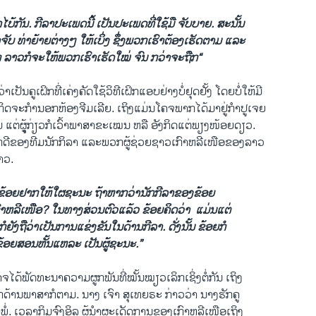
ບ້ກັນ. ກີລາ​ປະ​ເພດ​ນີ້​ ​ເປັນ​ປະ​ເພດ​ທີ່​ໃຊ້​ມື ​ຈັບບາຍ. ສະ​ນັ້ນ ​
ບ ທ່າ​ຍ້າຍ​ຕ່າງໆ ​ໃຫ້​ເບິ່ງ ຊຶ່ງພວກ​ເຮົາ​ຕ້ອງ​ເຮັດ​ຕາມ​ ​ແລະ
ຖືກ ລາວ​ກໍ​ຈະໃຫ້​ພວກ​ເຮົາ​ເຮັດ​ໃໝ່​ ຈົນ ກວ່າ​ຈະ​ຖືກ“
າ​ເປັນ​ຄູ​ເຝິກ​ທີ່ເຄ່ງ​ຄັດໃຊ້​ວິທີເຝິກ​ແອບ​ຢ່າງ​ບໍ່​ຢຸດ​ຢັ້ງ ​ໂດຍ​ບໍ່​ໃຫ້​ມີ
ກິດຈະ​ກໍາ​ນອກ​ຫ້ອງ​ຈີມ​ເລີ​ຍ. ​ເຖິງ​ແມ່ນໂຄ​ຈພາກ​ໄດ້​ມາຢູ່ກໍາປູ​ເຈຍ
ມ ​ແຕ່ຜູຸ້ກ່ຽວ​ກໍ​ເວົ້າພາສາ​ຂະ​ເໝນ ຫລື ອັງກິດ​ແຕ່​ພຽງ​ໜ້ອຍ​ດຽວ.
ພັກດີ​ຂອງ​ທີ​ມນັກ​ກິລາ ແລະ​ພວກຜູ້​ຊ່ວຍ​ຊາວ​ເກົາ​ຫລີ​ເໜືອຂອງ​ລາວ
າວ​.
 ​ຂ້ອຍ​ຢາກ​ໃຫ້ໃຜ​ຊະນະ ຖ້າ​ຫາກ​ວ່າ​ນັກກີລາ​ຂອງ​ຂ້ອຍ
ກົາຫລີ​ເໜືອ? ໃນທາງ​ສ່ວນ​ຕົວ​ແລ້ວ ຂ້ອຍ​ຄິດ​ວ່າ​ ​ ​ແມ່ນແຕ່
ໍ​ຍັງ​ຖື​ວ່າ​ເປັນ​ການ​ແຂ່ງຂັນ​ໃນ​ດ້ານ​ກີລາ. ດັ່ງ​ນັ້ນ ​ຂ້ອຍກໍ
ຂ້ອຍ​ສອນ​ຫັ້ນ​ແຫລະ ​ເປັນ​ຜູ້ຊະນະ.”
ໄດ້ພັດທະນາຄວາມ​ຜູກ​ພັນ​ທີ່​ໝັ້ນ​ໝຽວ​ເລິກ​ເຊິ່ງຕໍ່​ກັນ ​ເຖິງ
ກ​ດ້ານ​ພາສາກໍ​ຕາມ​. ນາງ ​ເຈົາ ​ສຸເທຍຣະ ກ່າວ​ວ່າ ນາງ​ຮັກ​ຄູ
ບພໍ່. ​ເວລາ​ກິມຈົງ​ອິລ ຜູ້​ນໍາ​ຜະ​ເດັດ​ການຂອງ​ເກົາຫລີ​ເໜືອ​ເຖິງ