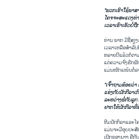
“ພວກ​ເຮົາ​ໃຊ້​ພາສາ​ໄ
ໂຄ​ຈຈະ​ສະ​ແດງທ່າ​ຈັ
​ເວລາ​ເຮົາ​ເຮັດ​ບໍ່​
ທ່ານ ພາກ ມີ​ຊື່​ສຽງ​ວ່
​ເວລາ​ເຫລືອ​ສໍາລັບ​
​ຫລາຍ​ປີ​ແລ້ວ​ກໍ​ຕາ
ແຕ່​ຄວາມ​ຈົ່ງ​ຮັກ​
​ແມ່ນໜັກ​ແໜ້ນ​ຕໍ່​ລ
“ເຈົ້າຖາມ​ຂ້ອຍ​ວ່າ
​ແຂ່ງ​ກັບ​ນັກກີລາ​ເ
ລະຫວ່າງ​ພໍ່​ກັບ​ລູກ ກ
ຢາກ​ໃຫ້​ນັກກີລາທີ່​
ທີ​ມນັກ​ກິລາ​ແລະໂຄຈ
​ແມ່ນ​ຈະ​ມີ​ອຸບປະສັ
​ເຝິກ​ຂອງ​ນາງ​ ຄື​ກັ