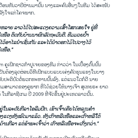
ດືອນ​ທັນວາ​ປີຜ່ານມາ​ນັ້ນ ນາງ​ແລະ​ຄົນ​ອື່ນ​ໆ​ໃນ​ທີ​ມ ໄດ້​ສະໜັບ
ັງ​ໃຈ​ແກ່​ໂຄຈພາກ.
ຈ​ຫລາຍ ລາວ​ໄດ້​ໄປສະ​ແດງ​ຄວາມ​ເສົ້າ​ໂສກ​ເສຍ​ໃຈ ​ຢູ່​ທີ່
ເໜືອ ຕິດ​ກັບ​ບ້ານ​ນາຍົກລັດຖະມົນຕີ. ​ທີ​ມມວຍປໍ້າ​
ວ້​ອາ​ໄລ​ນໍາ​ເຊັ່ນ​ກັນ ແລະ​ໄດ້​ນໍາ​ດອກ​ໄມ້​ໄປ​ວາງ​ໄວ້
​ເໜືອ.”
ຝິກ​ຊາວ​ກໍາປູ​ເຈ​ຍ​ຂອງ​ທີ​ມ ກ່າວ​ວ່າ ​ໃນເບື້ອງ​ຕົ້ນ​ນັ້ນ
ເປັນ​ຕ້ອງ​ລຸດຜ່ອນວິທີ​ເຝິກ​ແບບແບບ​ເຄ່ງ​ຄັດ​ຮຸນ​ແຮງ​ໃນ​ບາງ​
​ກັບປະຕິບັດ​ຕໍ່​ພວກທະຫານນັ້ນ​ລົງ. ​ແຕ່​ແນວ​ໃດ​ກໍ​ດີ ນາຍ
ມ​ສາມາດຂອງຄູ​ພາກ ທີ່​ໄດ້ຊ່ວຍ​ໃຫ້​ນາງເຈົາ ​ສຸ​ເທ​ຍຣະ ​ຍາດ
ໃນ​ກີລາ​ຊີ​ເກ​ມ ປີ 2009​ ທີ່​ຈັດ​ຂຶ້ນຢູ່​ປະ​ເທດລາວ​ນັ້ນ.
ຢູ່​ໃນ​ລະ​ດັບ​ກີລາ​ໂອ​ລີ​ມປິກ. ​ເຂົາ​ເຈົ້າເຄີຍໄດ້​ຫລຽນ​ຄໍາ
ງ​ແດງ​ທັງ​ໝົດ​ມາ​ແລ້ວ. ທັງ​ເກົາຫລີເໜືອ​ແລະເກົາຫລີໃຕ້
ດ້ານ​ກີລາ ​ແຕ່​ຂ້າພະ​ເຈົ້າວ່າ​ ເກົາຫລີ​ເໜືອ
​ຈະ​ເກັ່ງ​ກວ່າ.”