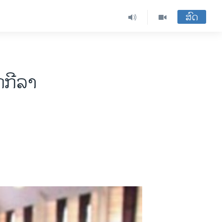
ສົດ
ກກີລາ