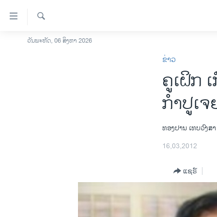
ລິ້ງ
ສຳຫລັບ
ເຂົ້າ
ຄົ້ນຫາ
ວັນພະຫັດ, 06 ສິງຫາ 2026
ໂຮມເພຈ
ຫາ
ຂ່າວ
ລາວ
ຂ້າມ
ຄູເຝິກ 
ຂ້າມ
ອາເມຣິກາ
ຂ້າມ
ການເລືອກຕັ້ງ ປະທານາທີບໍດີ ສະຫະລັດ
ກໍາປູເຈ
ໄປ
2024
ຫາ
ຂ່າວ​ຈີນ
ຊອກ
ທອງປານ ເທບວົງສາ
ຄົ້ນ
ໂລກ
16,03,2012
ເອເຊຍ
ແຊຣ໌
ອິດສະຫຼະພາບດ້ານການຂ່າວ
ຊີວິດຊາວລາວ
ຊຸມຊົນຊາວລາວ