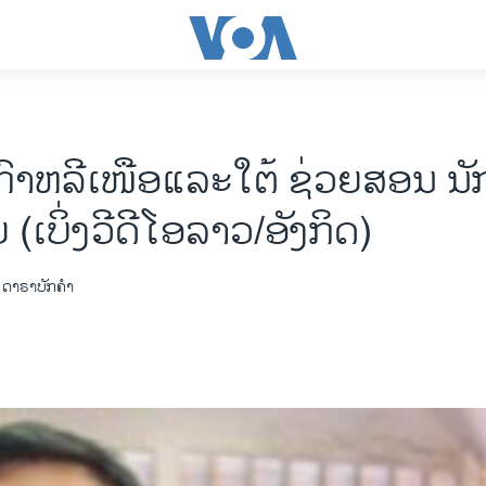
ເກົາຫລີເໜືອແລະໃຕ້ ຊ່ວຍສອນ ນັ
ຍ (ເບິ່ງວີດີໂອລາວ/ອັງກິດ)
ດາຣາບັກຄໍາ