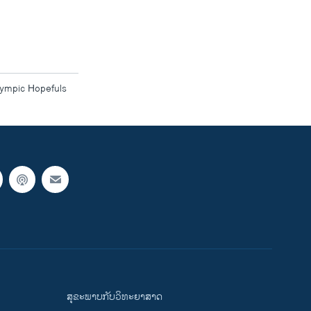
lympic Hopefuls
ສຸຂະພາບກັບວິທະຍາສາດ