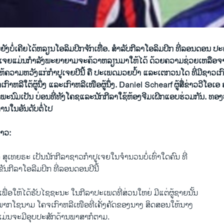
ັງ​ບໍ່​ເຄີຍ​​ໄດ້​ຫລຽນ​ໂອ​ລິ​ມປິກ​ຈັກ​ເທື່ອ. ສໍາລັບ​ກີລາ​ໂອ​ລິ​ມປິກ​ ​ທີ່​ລອນ​ດອນ ​ປ
າປູ​ເຈ​ຍ​ແມ່ນ​ກໍາລັງພະ​ຍາ​ຍາມ​​ຈະຄ້ວາ​ຫລຽນມາ​ໃຫ້​ໄດ້​ ດ້ວຍ​ຄວາມ​ຊ່ວຍ​ເຫລືອ​
້​ຄວາມ​ຫວັງ​ແກ່​ກໍາປູ​ເຈຍ​ປີ​ນີ້ ຄື ປະ​ເພດມວຍ​ປໍ້າ ​ແລະ​ເຕກວນ​ໂດ ທີ່​ມີ​ຊາວ​ເກົາຫ
ຫລີ​ໃຕ້ຜູ້​ນຶ່ງ ​ແລະ​ເກົາ​ຫລີ​ເໜືອ​ຜູ້​ນຶ່ງ. Daniel Schearf ຜູ້​ສື່​ຂ່າວ​ວີ​ໂອ​ເອ
າກ​ພະນົມ​ເປັນ ​ບ່ອນ​ທີ່​ທັງ​ໂຄ​ຊ​ແລະ​ນັກກີລາ​ໃຊ້​ຫ້ອງ​ຈີມ​ເຝິກ​ແອບ​ຮ່ວມ​ກັນ. ທອ
​ໃນ​ອັນ​ດັບ​ຕໍ່​ໄປ
ລາວ:
າ ສຸ​ເທຍຣະ ​ເປັນ​ນັກກີລາ​ຊາວ​ກໍາປູ​ເຈຍ​ໃນ​ຈໍານວນ​ບໍ່​ເທົ່າ​ໃດ​ຄົນ ທີ່​
ຂັນ​ກີລາ​ໂອ​ລີ​ມປິກ​ ທີ່​ລອນ​ດອນ​ປີ​ນີ້
ພື່ອໃຫ້​ໄດ້​ຮັບ​ໄຊຊະນະ​ ໃນ​ກີລາ​ປະ​ເພດທີ່​ສ່ວນ​ໃຫຍ່ ມີ​ແຕ່​ຜູ້​ຊາຍ​ນັ້ນ
ພາກ​ໂຊ​ນາມ ​ໂຄ​ຈ​ເກົາຫລີ​ເໜືອ​ທີ່ເຄັ່ງ​ຄັດຂອງ​ນາງ ສິດສອນ​ໃຫ້​ນາງ​
ິງ​ແມ່ນ​ຈະມີ​ອຸບປະສັກ​ດ້ານ​ພາສາ​ກໍ​ຕາມ.