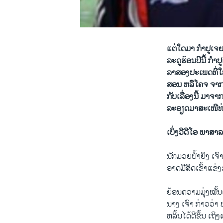
ແຕ່​ໃດ​ມາ ກໍາປູ​ເຈ​ຍຍ
ລະດູ​ຮ້ອນປີ​ນີ້ ກໍ
ລາ​ສອງ​ປະ​ເພດ​ທີ່​ໃຫ
ສອນ ຫລື​ໂຄຈ ຈາກ​ເກົາ
ກັບ​ເລື່ອງ​ນີ້ ມາ​ຈ
ລະອຽດ​ມາສະ​ເໜີ​ທ່ານ
ເບິ່ງວີດີໂອ ພາສາ
ນັກ​ມວຍ​ປໍ້າຍິງ ​ເຈົ
ອາດມີ​ສິດ​ເຂົ້າ​ແຂ່ງ​
ຍ້ອນ​ຄວາມ​ມຸ່ງ​ໝັ້ນເ
ນາງ ເຈົາ ກ່າ​ວວ່າ 
ຫລິ້ນ​ໄດ້​ດີຂຶ້ນ ​ເຖ