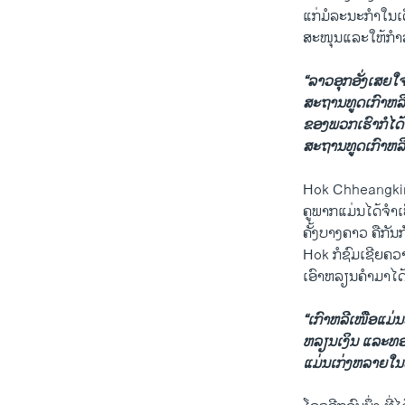
​ແກ່​ມໍລະນະ​ກໍາ​ໃນເ
ສະໜຸນແລະໃຫ້ກໍາລ
“ລາວ​ອຸກ​ອັ່ງ​ເສຍໃ
​ສະຖານທູດ​ເກົາຫລີ​
ຂອງພວກ​ເຮົາ​ກໍ​ໄດ້​ໄ
​ສະຖານທູດ​ເກົາຫລີ
Hok Chheangkim ຄູ​ເ
ຄູພາກແມ່ນ​ໄດ້​ຈໍາ​
ຄັ້ງ​ບາງ​ຄາວ​ ຄືກັນ
Hok ກໍ​ຊົມ​ເຊີຍຄວາ
​ເອົາຫລຽນ​ຄໍາ​ມາໄດ້ 
​“ເກົາ​ຫລີ​ເໜືອ​ແມ່ນ​
ຫລຽນ​ເງິນ ​ແລະ​ທອ
​ແມ່ນ​ເກ່ງ​ຫລາຍ​ໃນ​