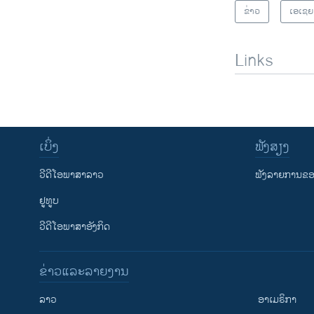
ຂ່າວ
ເອເຊຍ
Links
ເບິ່ງ
ຟັງສຽງ
ວີດີໂອພາສາລາວ
ຟັງລາຍການຂອງ
ຢູທູບ
ວີດີໂອພາສາອັງກິດ
ຂ່າວແລະລາຍງານ
ລາວ
ອາເມຣິກາ