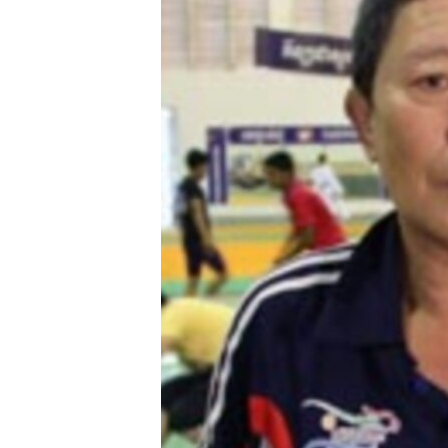
ວິທະຍາສາດ-ເທັກໂນໂລຈີ
ທຸລະກິດ
ພາສາອັງກິດ
ວີດີໂອ
ສຽງ
ລາຍການກະຈາຍສຽງ
ລາຍງານ