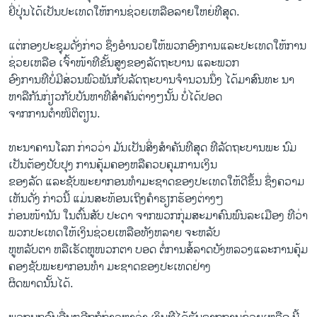
ຍີ່​ປຸ່ນ​ໄດ້​ເປັນ​ປະ​ເທດໃຫ້ການ​ຊ່ວຍ​ເຫລືອ​ລາຍ​ໃຫຍ່​ທ່ີ​ສຸດ.
ແຕ່​ກອງ​ປະຊຸມດັ່ງກ່າວ ຊຶ່ງ​ອຳນວຍ​ໃຫ້​ພວກ​ອົງການ​ແລະປະ​ເທດ​ໃຫ້ການ
ຊ່ວຍ​ເຫລືອ ​ເຈົ້າ​ໜ້າ​ທ່ີ​ຂັ້ນ​ສູງ​ຂອງລັດຖະບານ ​ແລະ​ພວກ
ອົງການ​ທ່ີ​ບໍ່​ມີ​ສ່ວນ​ພົວພັນ​ກັບ​ລັດຖະບານ​ຈຳນວນ​ນຶ່ງ ​ໄດ້​ມາສົນທະ ນາ
ຫາລື​ກັນ​ກ່ຽວ​ກັບ​ບັນຫາ​ທ່ີ​ສຳຄັນຕ່າງໆ​ນັ້ນ ບໍ່​ໄດ້ປອດ​
ຈາກການ​ຕຳ​ໜິຕິຕຽນ.
ທະນາຄານ​ໂລກ ກ່າວ​ວ່າ ມັນ​ເປັນ​ສິ່ງ​ສຳຄັນ​ທ່ີ​ສຸດ​ ທ່ີ​ລັດຖະບານ​ພະ ນົມ​
ເປັນ​ຕ້ອງ​ປັບປຸງ ​ການ​ຄຸ້ມ​ຄອງ​ຫລື​ຄວບ​ຄຸມການ​ເງິນ​
ຂອງລັດ ແລະ​ຊັບພະຍາກອນ​ທຳ​ມະ​ຊາດ​ຂອງ​ປະ​ເທດໃຫ້​ດີ​ຂຶ້ນ ຊຶ່ງຄວາ​ມ​
ເຫັນ​ດັ່ງ ກ່າວ​ນີ້ ​ແມ່ນ​ສະທ້ອນ​ເຖິງຄຳ​ຮຽກຮ້ອງ​ຕ່າງໆ
ກ່ອນ​ໜ້ານັນ ໃນຕົ້ນ​ສັບ ປະດາ ​ຈາກ​ພວກ​ກຸ່ມ​ສະມາ​ຄົນ​ພົນລະ​ເມືອງ ​ທ່ີ​ວ່າ​
ພວກ​ປະ​ເທດ​ໃຫ້​ເງິນຊ່ວຍ​ເຫລືອທັງຫລາຍ​ ຈະຫລັບ​
ຫູ​ຫລັບ​ຕາ​ ​ຫລື​ເຮັດ​ຫູໜວກ​ຕາ ບອດ ຕໍ່​ການ​ສໍ້​ລາດ​ບັງ​ຫລວງ​ແລະ​ການ​ຄຸ້ມ​
ຄອງຊັບພະຍາກອນ​ທຳ​ ມະ​ຊາດຂອງ​ປະ​ເທດຢ່າງ​
ຜິດພາດ​ນັ້ນ​ໄດ້.