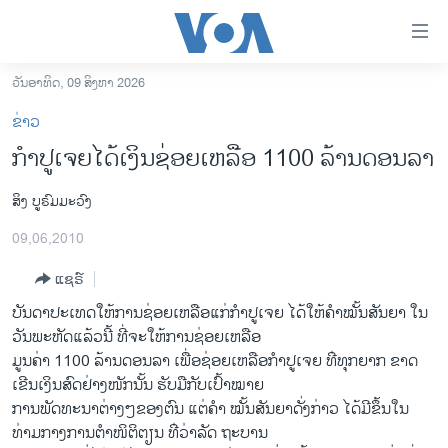
ລິ້ງ
ສຳຫລັບ
ເຂົ້າ
ວັນອາທິດ, 09 ສິງຫາ 2026
ຫາ
ໂຮມເພຈ
ຂ່າວ
ຂ້າມ
ລາວ
ກຳປູເຈຍໄດ້ເງິນຊ່ອຍເຫລືອ 1100 ລ້ານດອນລາ
ຂ້າມ
ອາເມຣິກາ
ຂ້າມ
ສິງ ບູຣົມມະວົງ
ໄປ
ການເລືອກຕັ້ງ ປະທານາທີບໍດີ ສະຫະລັດ 2024
ຫາ
09,06,2010
ຂ່າວ​ຈີນ
ຊອກ
ຄົ້ນ
ແຊຣ໌
ໂລກ
ບັນດາ​ປະ​ເທດ​ໃຫ້ການ​ຊ່ອຍ​ເຫລືອແກ່ກຳປູ​ເຈຍ ​ໄດ້ໃຫ້​ຄຳໝັ້ນ​ສັນຍາ ໃນ​
ເອເຊຍ
ວັນ​ພະຫັດ​ແລ້ວ​ນີ້ ທີ່​ຈະ​ໃຫ້ການ​ຊ່ອຍ​ເຫລືອ
ອິດສະຫຼະພາບດ້ານການຂ່າວ
ມູນ​ຄ່າ 1100 ລ້ານ​ດອນ​ລາ ​ເພື່ອ​ຊ່ອຍເຫລືອ​ກຳປູ​ເຈຍ ທ່ີ​ທຸກ​ຍາກ ຂາດ​
ເຂີນເງິນສົດ​ຢ່າງ​ໜັກນັ້ນ ​ຮັບ​ມື​ກັບເປົ້າໝາຍ
ຊີວິດຊາວລາວ
ການ​ພັດທະນາ​ຕ່າງໆ​ຂອງ​ຕົນ ​ແຕ່​ຄຳ ໝັ້ນ​ສັນຍາ​ດັ່ງກ່າວ ​ໄດ້ມີ​ຂຶ້ນ​ໃນ​
ຊຸມຊົນຊາວລາວ
ທ່າມກາງ​ການ​ຕຳ​ໜິຕິຕຽນ​ ທ່ີ​ວ່າລັດ ຖະບານ