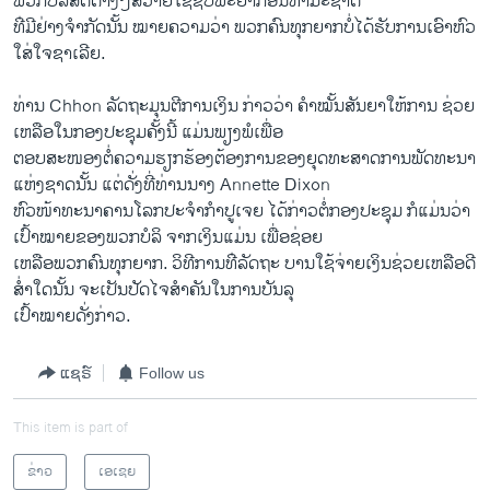
ພວກ​ບໍລິສັດ​ຕ່າງໆ​ສວາຍ​ໃຊ້ຊັບພະຍາກອນ​ທຳ​ມະ​ຊາດ
ທ່ີ​ມີ​ຢ່າງ​ຈຳກັດ​ນັ້ນ ໝາຍ​ຄວາມ​ວ່າ ພວກຄົນ​ທຸກ​ຍາກ​ບໍ່​ໄດ້​ຮັບ​ການເອົາ​ຫົວ​
ໃສ່​ໃຈຊາ​ເລີຍ.
ທ່ານ Chhon ລັດຖະມຸນຕີ​ການ​ເງິນ ກ່າວ​ວ່າ​ ຄຳ​ໝັ້ນ​ສັນຍາ​ໃຫ້ການ ຊ່ວຍ​
ເຫລືອ​ໃນ​ກອງ​ປະຊຸມຄັ້ງນີ້ ​ແມ່ນພຽງພໍ​ເພື່ອ
ຕອບ​ສະໜອງ​ຕໍ່​ຄວາມ​ຮຽກຮ້ອງ​ຕ້ອງການຂອງ​ຍຸດ​ທະ​ສາດ​ການ​ພັດທະນາ​
ແຫ່ງ​ຊາດ​ນັ້ນ ​ແຕ່​ດັ່ງ​ທີ່ທ່ານ​ນາງ Annette Dixon
ຫົວໜ້າ​ທະນາຄານ​ໂລກ​ປະຈຳ​ກຳປູ​ເຈຍ ​ໄດ້​ກ່າວ​ຕໍ່​ກອງ​ປະຊຸມ ກໍ​ແມ່ນວ່າ ​
ເປົ້າໝາຍ​ຂອງ​ພວກບໍລິ ຈາກ​ເງິນແມ່ນ​ ເພື່ອ​ຊ່ອຍ
ເຫລືອ​ພວກ​ຄົນ​ທຸກ​ຍາກ. ວິທີ​ການ​ທ່ີ​ລັດຖະ ບານ​ໃຊ້​ຈ່າຍ​ເງິນຊ່ວຍ​ເຫລືອ​ດີ​
ສ່ຳ​ໃດ​ນັ້ນ​ ຈະເປັນ​ປັດ​ໄຈສຳຄັນໃນ​ການ​ບັນລຸ​
ເປົ້າ​ໝາຍ​ດັ່ງກ່າວ.
ແຊຣ໌
Follow us
This item is part of
ຂ່າວ
ເອເຊຍ