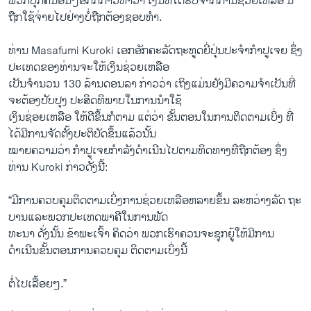
ພວກ​ບຸກຄົນ​ອື່ນໆ​ອີກ​ກໍກ່າວ​ຫາ​ວ່າ ​ເງິນ​ທ່ີ​ໄດ້​ຮັບ​ຈາກ​ການ​ຊ່ວຍ​ເຫລືອ ນີ້
ຖືກໃຊ້​ຈ່າຍ​ໄປ​ຢ່າງ​ບໍ່​ຖືກຕ້ອງ​ຊອບ​ທຳ.
ທ່ານ Masafumi Kuroki ​ເອກ​ອັກຄະ​ລັດຖະທູດຍີ່ປຸ່ນ​ປະຈຳ​ກຳປູ​ເຈຍ ຊຶ່ງ​
ປະ​ເທດ​ຂອງ​ທ່ານ​ຈະ​ໃຫ້ເງິນ​ຊ່ວຍ​ເຫລືອ
ເປັນ​ຈຳນວນ 130 ລ້ານ​ດອນ​ລາ ກ່າວ​ວ່າ ເຖິງແມ່ນ​ຍັງ​ມີ​ຄວາມ​ຈຳ​ເປັນ​ທີ່​
ຈະ​ຕ້ອງປັບປຸງ ປະສິດທິພາບໃນ​ການ​ນຳ​ໃຊ້
ເງິນ​ຊ່ອຍ​ເຫລືອ​ ​ໃຫ້​ດີ​ຂຶ້ນກໍ​ຕາມ ​ແຕ່ວ່າ ຂັ້ນ​ຕອນ​ໃນ​ການ​ຕິດຕາມ​ເບິ່ງ ທີ່​
ໄດ້​ມີ​ການຈັດຕັ້ງປະຕິບັດຂຶ້ນ​ແລ້ວ​ນັ້ນ​
ໝາຍ​ຄວາມ​ວ່າ ກຳປູ​ເຈຍ​ກຳລັງດຳ​ເນີນ​ໄປ​ຕາມ​ທິດ​ທາງ​ທ່ີ​ຖືກຕ້ອງ ຊຶ່ງ​
ທ່ານ Kuroki ກ່າວ​ດັ່ງ​ນີ້:
“ມີການຄວບຄຸມຕິດຕາມ​ເບິ່ງ​ການຊ່ວຍເຫລືອຫລາຍຂຶ້ນ ລະຫວ່າງລັດ ຖະ
ບານແລະພວກປະ​ເທດພາຄີ​ໃນການພັດ
ທະນາ ດັ່ງນັ້ນ ຂ້າພະເຈົ້າ ຄິດວ່າ ພວກເຮົາຄວນຈະຊຸກຍູ້​ໃຫ້​ມີການ
ດຳເນີນຂັ້ນຕອນການຄວບຄຸມ ຕິດຕາມ​ເບິ່ງ​ນີ້
ຕໍ່ໄປເລື້ອຍໆ.”