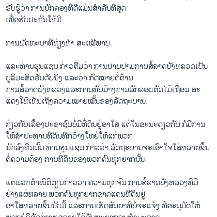
ຮັບ​ຮູ້​ວ່າ ການ​ປົກຄອງ​ທ່ີ​ດີ​ແມ່ນ​ສຳຄັນ​ທ່ີ​ສຸດ
ເພື່ອ​ຮັບປະກັນ​ໃຫ້​ມີ
ການ​ພັດທະນາ​ທ່ີ​ທ່ຽງ​ທຳ ສະ​ເໝີ​ພາບ.
ແລະ​ທ່ານ​ຮຸນ​ແຊນ ກ່າວ​ຕື່ມ​ວ່າ ການ​ປາບປາມ​ການ​ສໍ້​ລາດ​ບັງ​ຫລວດ​ເປັນ
ບູລິ​ມະ​ສິດ​ອັນ​ດັບ​ນຶ່ງ ແລະ​ວ່າ ກົດໝາຍຕໍ່ຕ້ານ
ການ​ສໍ້​ລາດ​ບັງ​ຫລວງ​ແລະການ​ທັບ​ມ້າງ​ການ​ລັກລອບ​ຕັດ​ໄມ້​ເຖື່ອນ ສະ​
ແດງ​ໃຫ້​ເຫັນ​ເຖິງຄວາມ​ໝາຍ​ໝັ້ນ​ຂອງ​ລັດຖະບານ.
ກ່ຽວກັບ​ເລື້​ອງປະຊາຊົນ​ບໍ່​ມີ​ທີ່​ດິນ​ຢູ່​ອາ​ໃສ​ ແຕ່​ໃນ​ຂະນະ​ດຽວ​ກັນ ກໍ​ມີ​ການ
ໃຫ້ສຳ​ປະທານ​ທ່ີ​ດິນ​ທ່ີ​ກວ້າງ​ໃຫຍ່ໃຫ້​ແກ່​ພວກ​
ນັກ​ລົງທຶນ​ນັ້ນ ທ່ານ​ຮຸນ​ແຊນ ກ່າວ​ວ່າ ລັດຖະບານ​ຈະ​ເອົາໃຈ​ໃສ່​ຫລາຍ​ຂຶ້ນ​
ຕໍ່​ຄວາມ​ຕ້ອງ ການ​ທີ່​ດິນຂອງ​ພວກ​ຄົນ​ທຸກ​ຍາກ​ນັ້ນ.
ແຕ່​ພວກ​ຕຳ​ໜິຕິຕຽນ​ກ່າວ​ວ່າ ຄວາມທຸກ​ຈົນ ການ​ສໍ້​ລາດ​ບັງ​ຫລວງ​ທ່ີ​ມີ​
ຢ່າງແຜ່​ຫລາຍ ​ພວກ​ຄົນ​ທຸກຍາກ​ຂາດ​ແຄນ​ທີ່​ດິນ​ຢູ່​
ອາ​ໃສ​ຫລາຍ​ຂຶ້ນ​ນັບ​ມື້ ​ແລະ​ການ​ເຮັດ​ສັນຍາ​ທ່ີ​ບໍ່​ຈະ​ແຈ້ງ​ ທ່ີ​ອະນຸມັດ​ໃຫ້​