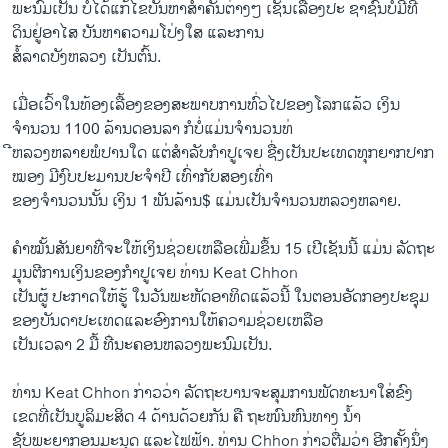
ພະນົມ​ເປັນ ​ບໍ່​ໄດ້​ແກ້​ໄຂ​ບັນຫາສຳຄັນຕ່າງໆ​ ເຊັ່ນ​ເລື້ອງ​ປະ ຊາຊົນ​ບໍ່​ມີທີ່​
ວິທະຍາສາດ-ເທັກໂນໂລຈີ
ດິນຢູ່​ອາ​ໄສ ບັນຫາຄວາມໂປ່​ງ​ໃສ ​ແລະ​ການ​
ທຸລະກິດ
ສໍ້​ລາດ​ບັງ​ຫລວງ​ ​ເປັນຕົ້ນ.
ພາສາອັງກິດ
ເມື່ອເວົ້າໃນ​ທ້ອງ​ເລື້ອງ​ຂອງ​ສະພາບ​ການ​ທົ່ວ​ໄປ​ຂອງໂລກ​ແລ້ວ ​ເງິນ​
ວີດີໂອ
ຈຳນວນ 1100 ລ້ານ​ດອນ​ລາ​ ກໍ​ບໍ່ແມ່ນຈຳນວນ​ທ່
ີ​ຫລວງຫລາຍ​ພໍປານ​ໃດ ​ແຕ່​ສຳລັບກຳປູ​ເຈຍ ​ຊື່​ງ​ເປັນປະ​ເທ​ດທຸກ​ຍາກປາກ
ສຽງ
ໝອງ ​ມີ​ງົບປະມານ​ປະຈຳ​ປີ ​ເທົ່າ​ກັບສອງ​ເທົ່າ​
ຂອງ​ຈຳນວນ​ນັ້ນ ​ເງິນ​ 1 ພັນ​ລ້ານ​$ ແມ່ນ​ເປັນ​ຈຳນວນ​ຫລວງຫລາຍ.
ລາຍການກະຈາຍສຽງ
ຕິດຕາມພວກເຮົາ ທີ່
ລາຍງານ
ຄຳ​ໝັ້ນ​ສັນຍາ​ທ່ີ​ຈະໃຫ້ເງິນ​ຊ່ວຍ​ເຫລືອ​ເພີ່ມ​ຂຶ້ນ 15 ​ເປີ​ເຊັນນີ້ ​ແມ່ນ ລັດຖະ
ມຸນຕີ​ການ​ເງິນ​ຂອງ​ກຳປູ​ເຈຍ ທ່ານ Keat Chhon
ເປັນ​ຜູ້ ປະກາດ​ໃຫ້​ຮູ້ ໃນ​ວັນ​ພະຫັດ​ອາທິດ​ແລ້ວ​ນີ້ ​ໃນຕອນ​ອັດ​ກອງ​ປະຊຸມ
ພາສາຕ່າງໆ
ຂອງ​ບັນດາ​ປະ​ເທດ​ແລະ​ອົງການ​ໃຫ້​ຄວາມ​ຊ່ວຍ​ເຫລືອ
ເປັນ​ເວລາ 2 ມື້​ ທ່ີ​ນະຄອນຫລວງພະນົມ​ເປັນ.
ທ່ານ Keat Chhon ກ່າວ​ວ່າ ລັດຖະບານ​ຈະ​ສຸມ​ການ​ພັດທະນາໃສ່​ຂົງ​
ເຂດ​ທີ່ເປັນບູລິ​ມະ​ສິດ 4 ດ້ານ​ດ້ວຍ​ກັນ ​ຄື ຖະໜົນ​ຫົນທາງ ນ້ຳ
ຊັບພະຍາກອນ​ມະນຸດ ​ແລະ​ໄຟຟ້າ. ທ່ານ Chhon ກ່າວ​ຕື່ມ​ວ່າ ອີກ​ຄັ້ງ​ນຶ່ງ​