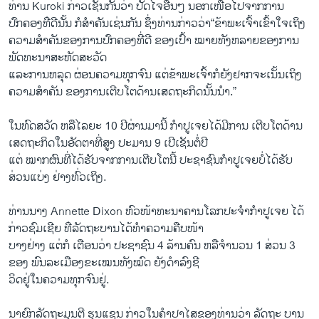
ທ່ານ Kuroki ກ່າວ​ເຊັ່ນ​ກັນ​ວ່າ ປັດ​ໄຈ​ອື່ນໆ​ ນອກ​ເໜືອ​ໄປຈາກ​ການ​
ປົກຄອງ​ທ່ີ​ດີນັ້ນ​ ກໍ​ສຳຄັນ​ເຊ່ນ​ກັນ ຊຶ່ງ​ທ່ານ​ກ່າວ​ວ່າ“ຂ້າພະເຈົ້າເຂົ້າໃຈເຖິງ
ຄວາມສຳຄັນຂອງການປົກຄອງທີ່ດີ ຂອງ​ເປົ້າ ໝາຍ​ທັງຫລາຍ​ຂອງ​ການ​
ພັດທະນາ​ສະຫັດ​ສະ​ວັດ
ແລະການຫລຸດ ຜ່ອນຄວາມທຸກຈົນ ແຕ່ຂ້າພະເຈົ້າກໍຍັງຢາກຈະເນັ້ນເຖິງ
ຄວາມສຳຄັນ ຂອງການເຕີບໂຕດ້ານເສດຖະກິດນັ້ນນຳ.”
ໃນ​ທົດ​ສວັດ ຫລື​ໄລຍະ 10 ປີ​ຜ່ານ​ມາ​ນີ້ ກຳປູ​ເຈຍ​ໄດ້​ມີການ ເຕີບ​ໂຕ​ດ້ານ​
ເສດຖະກິດໃນ​ອັດຕາ​ທີ່ສູງ​ ປະມານ 9 ເປີ​ເຊັນ​ຕໍ່​ປີ​
ແຕ່ ໝາກຜົນ​ທີ່​ໄດ້​ຮັບ​ຈາກ​ການ​ເຕີບ​ໂຕ​ນີ້​ ປະຊາຊົນກຳປູ​ເຈຍ​ບໍ່​ໄດ້​ຮັບ​
ສ່ວນ​ແບ່ງ ຢ່າງ​ທົ່ວ​ເຖິງ.
ທ່ານ​ນາງ Annette Dixon ຫົວໜ້າ​ທະນາຄານ​ໂລກ​ປະຈຳ​ກຳປູ​ເຈຍ ​ໄດ້​
ກ່າວ​ຊົມ​ເຊີຍ​ ທ່ີ​ລັດຖະບານ​ໄດ້​ທຳ​ຄວາມ​ຄືບ​ໜ້າ
ບາງ​ຢ່າງ​ ແຕ່​ກໍ ເຕືອນ​ວ່າ ປະຊາຊົນ 4 ລ້ານ​ຄົນ​ ຫລື​ຈຳນວນ 1 ສ່ວນ 3
ຂອງ​ ພົນລະ​ເມືອງຂະ​ເໝນ​ທັງ​ໝົດ​ ຍັງ​ດຳລົງ​ຊີ
ວິດ​ຢູ່​ໃນ​ຄວາມທຸກ​ຈົນຢູ່.
ນາຍົກລັດຖະມຸນຕີ ຮຸນ​ແຊນ​ ​ກ່າວໃນ​ຄຳ​ປາ​ໄສ​ຂອງທ່ານວ່າ ລັດຖະ ບາ​ນ