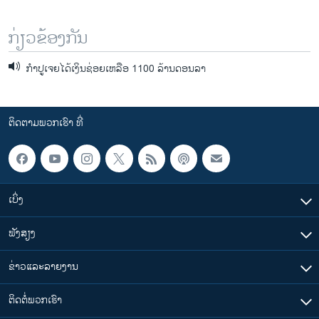
ກ່ຽວຂ້ອງກັນ
ກຳປູເຈຍໄດ້ເງິນຊ່ອຍເຫລືອ 1100 ລ້ານດອນລາ
ຕິດຕາມພວກເຮົາ ທີ່
ເບິ່ງ
ຟັງສຽງ
ຂ່າວແລະລາຍງານ
ຕິດຕໍ່ພວກເຮົາ