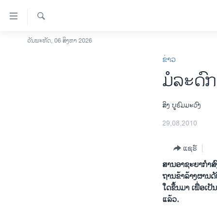
ລິ້ງ
ສຳຫລັບ
ເຂົ້າ
ຄົ້ນຫາ
ວັນພະຫັດ, 06 ສິງຫາ 2026
ໂຮມເພຈ
ຫາ
ຂ່າວ
ລາວ
ຂ້າມ
ມໍລະດ
ຂ້າມ
ອາເມຣິກາ
ຂ້າມ
ການເລືອກຕັ້ງ ປະທານາທີບໍດີ ສະຫະລັດ
ໄປ
2024
ສິງ ບູຣົມມະວົງ
ຫາ
ຂ່າວ​ຈີນ
29,08,2010
ຊອກ
ຄົ້ນ
ໂລກ
ແຊຣ໌
ເອເຊຍ
ສານ​ອາຊະຍາ​ກໍາສົງຄາ
ອິດສະຫຼະພາບດ້ານການຂ່າວ
ຖານ​ຂ້າລ້າງຜານ​ດັບ
ໃດ​ຂຶ້ນ​ມາ ​ເພື່ອເປ
ຊີວິດຊາວລາວ
ແລ້ວ.
ຊຸມຊົນຊາວລາວ