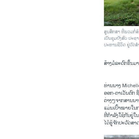
ສູນສຶກສາ ທີ່ພວມກໍ່ສ
ເປັນຂຸມຝັງສົບ ປະຊ
ປະຫານຊີວິດ ຢູ່ວັດ
ສ້າງ​ມໍລະດົກ​ຂຶ້ນ​ມ
ທ່ານ​ນາງ Michelle
ອອກ-ຕາເວັນ​ຕົກ ຊຶ່
ຕ່າງໆ​ຈາກສານນາໆຊາດ
ແມ່ນ​ເປົ້າ​ໝາຍໃນ​ກ
ທີ່​ກໍາລັງ​ໃຊ້​ກັນຢູ
ໄດ້ຮູ້ຈັກປະວັດ​ສາດ​