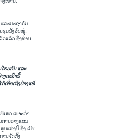
​ໜ້າ​ນີ້.
 ​ແລະ​ປະຊາ​ຄົມ​
​ຂຸມ​ຝັງ​ສົບ​ໝູ່.
ລັດແລ້ວ ຊຶ່ງ​ທ່ານ​
ຸ້ມໂຮມກັນ ແລະ
ງເຫລົ່ານີ້
ດ້ເອີ່ຍ​ເຖິງຢ່າງແທ້
າມ​ພິ​ເສດ ​ເພາະວ່າ
ງໃນ​ການ​ວາງແຜນ ​
ແຫ່ງ​ນີ້ ຊຶ່ງ​ ເປັນ​
ການຈັດ​ຕັ້ງ​