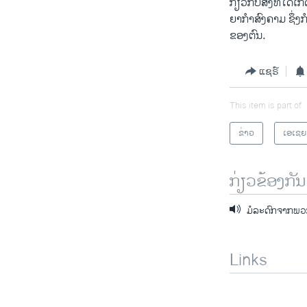
ກ່ຽວ​ກັບ​ສິ່ງ​ທີ່
ຍາກໍາ​ສົງຄາມ ຊຶ່ງ
ຂອງຕົນ.
ແຊຣ໌
This item is part of
ຂ່າວ
ເອເຊຍ
ກ່ຽວຂ້ອງກັນ
ມໍລະດົກຈາກພ
Links