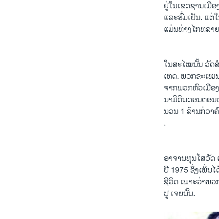
ຢູ່ໃນ​ເຂດ​ຊານ​ເມືອງ​
ວິທະຍາສາດ-ເທັກໂນໂລຈີ
ແລະ​ຮົ່ມ​ເຢັນ. ​ແຕ
ທຸລະກິດ
ແມ່ນ​ຫ່າງ​ໄກ​ຫລາ
ພາສາອັງກິດ
ວີດີໂອ
ໃນ​ສະ​ໄໝ​ນັ້ນ ວັດສ
ເທດ. ​ພວກ​ຂະ​ເໝນ​ແ
ສຽງ
ຈາກ​ພວກຫົວ​ເມືອງ​ຕ່
ນາມີ​ດິນ​ດອນ​ຕອນ​ຫຍ
ລາຍການກະຈາຍສຽງ
ນວນ 1 ລ້ານ​ກ່ວາຄົ
ລາຍງານ
.
ອາຈານ​ທຸນ​ໂສ​ວັດ ​ເຈ
ປີ 1975 ຊຶ່ງ​ເພິ່ນ​ໄ
ຊີວິດ ເພາະວ່າ​ພວກ
ປູ​ ເຈຍນັ້ນ.