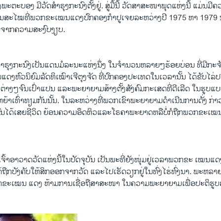
ພະ​ຕະບອງ ​ມີ​ວັດ​ສໍາຣຸງກະ​ນົງຕັ້ງ​ຢູ່. ສູ່​ມື້​ນີ້ ວັດ​ສາສະໜາ​ພຸດ​ແຫ່ງ​ນີ້​ ແມ່ນ​ມ
່ໃນ​ສະ​ໄໝ​ທີ່​ພວກ​ຂະ​ເໝນ​ແດງ​ປົກຄອງ​ກໍາປູ​ເຈຍລະຫວ່າງ​ປີ 1975 ຫາ 1979 ນັ້ນ
ຍ​ຈາກຄວາມ​ສະ​ງົບງຽບ.
ໍາຣຸງກະ​ນົງເປັນແດນ​ມໍລະນະແຫ່ງ​ນຶ່ງ ໃນຈໍານວນ​ຫລາຍໆ​ຮ້ອຍ​ບ່ອນ​ ທີ່​ມີ​ກະຈັ
ດງ​ຫົວນິຍົມ​ລັດທິ​ເໝົາ​ເຈີ​ຕຸ​ງຈັດ ທີ່ປົກຄອງ​ປະ​ເທດ​ໃນເວລາ​ນັ້ນ ໄດ້​ຂັບໄ
າງໆ​ຈົນ​ເປົ່າ​ແປນ​ ​ແລະ​ພະຍາຍາມ​ສ້າງ​ຕັ້ງ​ສັງຄົມ​ກະ​ເສດ​ທີ່​ດີ​ເລີດ ໃນ​ຮູບ​ແບ
້າ​ເທົ່າ​ທຽມ​ກັນ​ນັ້ນ. ​ໃນ​ລະຫວ່າງ​ທີ່​ພວກ​ເຂົາພະຍາຍາມດໍາ​ເນີນ​ການ​ດັ່ງ ກ່າ
ນໄດ້ເສຍ​ຊີວິດ​ ຍ້ອນ​ຄວາມ​ອຶດຫິວ​ແລະ​ໂຣຄາ​ພະຍາດຫລືບໍ່​ກໍ​ຖືກ​ພວກ​ຂະ​ເ
ົ້າ​ອາວາດ​ວັດແຫ່ງ​ນີ້​ໃນ​ປັດຈຸບັນ ​ເປັນ​ພະ​ທີ່​ຍັງ​ໜຸ່ມ​ຢູ່ເວລາ​ພວກ​ຂະ ​ເໝນ​ແດງ
ດ້​ຖືກ​ບັງຄັບ​ໃຫ້​ສິກ​ອອກ​ຈາກ​ວັດ​ ແລະ​ໄປ​ເຮັດ​ວຽກ​ຢູ່​ໃນ​ທົ່ງ​ໄຮ່​ທົ່ງ​ນາ. ພະ​ຫລາ
​ຂະ​ເໝນ ແດງ ​ຫ້າມການເຊື່ອ​ຖື​ສາສະໜາ ໃນ​ຄວາມ​ພະຍາຍາມ​ເພື່ອ​ປະຕິ​ຮູບ​