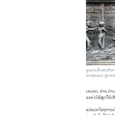
ຮູບພາບທີ່ບອກເຖິງ
ຂະເໝນແດງ ຢູ່ທາດອັ
ປະເທດ. ທ່ານ ກ່າວ
ແລະ​ໄດ້ພິສູດໃຫ້ເ
ແຕ່ພວກໂຄງການຕ່າ