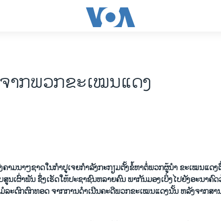
ົກຈາກພວກຂະເໝນແດງ
ມ​ນາ​ໆ​ຊາດ​ໃນ​ກໍາປູ​ເຈຍ​ກໍາລັງ​ກະກຽມ​ຕັ້ງ​ຂໍ້​​ຫາຕໍ່​ພວກ​ຜູ້​ນໍາ ​ຂະ​ເໝນ​ແດງ​
​ສູນ​ເຜົ່າພັນ ຊຶ່ງ​​​ເຮັດໃຫ້ປະຊາຊົນຫລາຍຄົນ ພາກັນ​​ມອງ​ເບິ່ງ​ໄປ​ຍັງອະນາຄົດ​ວ
ັນ​ມໍລະດົກ​ຕົກ​ທອດ​ ຈາກ​ການ​ດໍາ​ເນີນ​ຄະດີ​​ພວກ​ຂະ​ເໝນ​ແດງ​ນັ້ນ ​ຫລັງ​ຈາກ​ສານ​