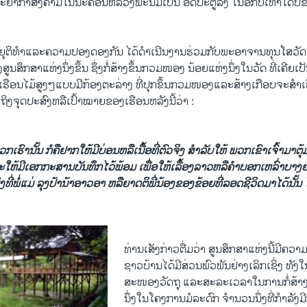
າ​ກໍາສົງຄາມໃນນະຄອນຫລວງພະນົມ​ເປັນ ອັດ​ປະຕູ​ລົງ ໃນອີກ​ບໍ່​ເທົ່າ​ໃດ​ປີ​ຂ້າງ
ຍຸຕິ​ທໍາ​ແລະ​ຄວາມ​ປອງ​ດອງ​ກັນ ​ໄດ້​ດໍາ​ເນີນ​ງານ​ຮ່ວມ​ກັບພະ​ອາຈານ​ທຸນ​ໂສ​ວັດ
​ສູນ​ສຶກສາແຫ່ງ​ນຶ່ງ​ຂຶ້ນ ຊຶ່ງ​ກໍ່ສ້າງ​ຂຶ້ນກວມໜອງ ນ້ອຍ​ແຫ່ງ​ນຶ່ງ​ໃນ​ວັດ​ ທີ່​ເຄີຍ​ເປັນ
ປັນ​ເຮືອນໄມ້ສູງ​ໆແບບ​ມີ​ກ້ອງຕະລ່າງ​ ທີ່​ປຸກ​ຂຶ້ນ​ກວມ​ໜອງແລະ​ສ້າງ​ເກືອ​ບຈະ​ສໍາ​ເ
ງ​ເຖິງ​ຈຸດປະສົງ​ຫລື​ເປົ້າ​ໝາຍ​ຂອງ​ເຮືອນຫລັງ​ນີ້​ວ່າ :
ົານັ້ນ ກໍຄືຢາກໃຫ້ມີບ່ອນ​ຫລື​ເນື້ອ​ທີ່ຕົວຈິງ ສຳລັບ​ໃຫ້ ພວກເຂົາເຈົ້າມາຕ
​ໃຫ້ມີເອກກະສານບັນ​ທຶກໄວ້ພ້ອມ ເພື່ອ​ໃຫ້ເລື້ອງລາວຫລື​ຄໍາ​ບອກ​ເຫລົ່າບາງຢ່າ
ທີ່ພໍ່ແມ່ ລຸງປ້ານ້າ​ອາວ​ອາ ຫລືຍາດຕິພີ່ນ້ອງຂອງ​ຂ້ອຍທີ່ລອດຊີວິດມາ​ໄດ້ນັ້ນ ​ໄ
ທ່ານ​ເສັງ​ກ່າວ​ຕື່ມ​ວ່າ ສູນ​ສຶກສາ​ແຫ່ງ​ນີ້​ມີ​ຄວ
ຊາວ​ບ້ານ​ໄດ້ມີ​ສ່ວນ​ພົວພັນຢ່າງ​ເລິກ​ເຊິ່ງ ​ທັ
ສະໜອງວັດຖຸ​ ແລະ​ສະລະ​ເວລາ​ໃນ​ການ​ກໍ່ສ້າງ​ສູນ​
ນຶ່ງ​ໃນ​ໂຄງການ​ມໍລະດົກ ຈໍານວນ​ນຶ່ງ​ທີ່​ກໍາລັງ​ມີ​