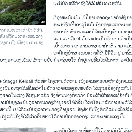
ປະຕິບັດ ​ຫລື​ກໍາລັງໂອ້​ລົມສົນ ທະນາ​ກັນ.
ທີ່​ກຸງ​ພະນົມ​ເປັນ ປີນີ້ສານ​ອາດຊະຍາ​ກໍາ​ສົງຄ
ສະມາຊິກ​ຂັ້ນ​ອາວຸ​ໂສຄົນ​ນຶ່ງ​ຂອງ​ພວກ​ຂະເໝນ​
້າງກວມໜອງແຫ່ງນຶ່ງ ທີ່ເຄີຍ
ຊະຍາ​ກໍາ​ສົງຄາມ​ແລະ​ກໍ່ໂທດ​ອື່ນໆ​ຕ້ານມະນຸ
າຊົນ ທີ່ຖືກພວກຂະເໝນແດງ
ເໝນແດງອີກ 4 ຄົນຈະ​ປະ​ເຊີນ​ກັບ​ການ​ດໍາ​ເນີນ​ຄະ
ສໍາຣຸງກະນົງ ເມືອງພະຕະບອງ
ເປົ້າໝາຍ ຂອງ​ສານ​ອາຊະຍາ​ກໍາສົງຄາມ​ ແມ່ນ​ເ
ອະດີດ​ຜູ້ນໍາ​ຂະ​ເໝນ​ແດງ​ທີ່​ຍັງ​ມີ​ຊີວິດ​ ຢູ່​ ມາ
າວາງສະ​ແດງ​ເປັນ​ຫລັກ​ຖານ​ນັ້ນ ກໍ​ຈະຊ່ອຍໃຫ້​ ກໍາປູ​ເຈຍ​ຟື້ນ​ໂຕ​ຄືນ​ຈາກ​ ອະດີ
 Staggs Kelsall ຫົວໜ້າ​ໂຄງການ​ຕິດຕາມ ເບິ່ງ​ສານ​ອາຊະຍາ​ກໍ​າ​ສົງຄາມ​ຂອງ
ງ​ເປັນ​ສະ​ຖາ​ບັນ​ຄົ້ນຄວ້າ​ໃນ​ລັດ​ຮາ​ວາຍ​ຂອງ​ສະຫະລັດ ໄດ້​ຂຽນ​ເລື້ອງ​ກ່ຽວ​ກັບ
ໃນແຫ່ງ ອື່ນໆມາ​ແລ້ວ​ ຊຶ່ງ​ທ່ານ​ນາງ​ກ່າວ​ວ່າ ມໍລະດົກຕົກ​ທອດ​ທີ່​ສໍາຄັນ​ທີ່
ານ​ປັບປຸງ​ລະ​ບົບຕຸລາການ​ຂອງ​ກໍາປູ​ເຈຍ​ໃຫ້​ດີ​ຂຶ້ນ ​ໂດຍ​ໂອນຫລັກ​ການປະຕິບັດ
່​ໃນ​ສານ​ນີ້ ​ໄປ​ໃຫ້​ລະ​ບົບຕຸລາການ​ຂອງ​ກໍາປູ​ເຈຍ. ສິ່ງ​ສໍາຄັນ​ນຶ່ງ​ອີກ​ກໍ​ແມ່ນ​ເພື່ອ
 ກ່ຽວ​ກັບ​ສິ່ງ​ທີ່ໄດ້ເກີດ​ຂຶ້ນ​ພາຍ​ໃຕ້​ການ​ປົກຄອງ​ຂອງ​ພວກ​ຂະ​ເໝນແດງ​ນັ້ນ.
ແລະ​ອີກໂຄງການ​ທີ່​ສານນີ້ໄດ້​ອະນຸມັດ​ໃຫ້​ເຮັດ​ນັ້