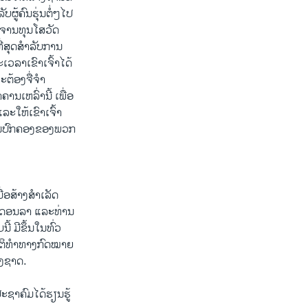
ູ້​ຄົນ​ຮຸ່ນ​ຕໍ່​ໆໄປ ​
ອາຈານ​ທຸນ​ໂສ​ວັດ
​ສຸດ​ສໍາ​ລັບ​ການ
ວລາ​ເຂົາ​ເຈົ້າ​ໄດ້​
ຈະຕ້ອງ​ຈື່ຈໍາ​
ນ​ເຫລົ່າ​ນີ້ ​ເພື່ອ​
ແລະ​ໃຫ້​ເຂົາ​ເຈົ້າ​
​ການ​ປົກຄອງ​ຂອງ​ພວກ​
່ອ​ສ້າງ​ສໍາ​ເລັດ​
 ພັນດອນລາ ແລະທ່ານ
້ ມີຂຶ້ນໃນທົ່ວ
ຍຸຕິທໍາທາງກົດໝາຍ
ອງຊາດ.
ະຊາຄົມໄດ້ຮຽນຮູ້