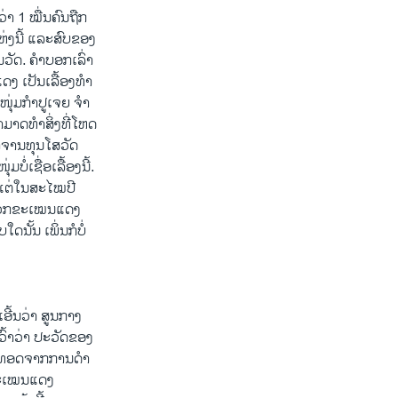
າ 1 ໝື່ນ​ຄົນຖືກ​
ງ​ນີ້​ ​ແລະ​ສົບ​ຂອງ​
​ວັດ. ຄໍາ​ບອກ​ເລົ່າ
ງ ເປັນ​ເລື້​ອງທໍາ​
ໜຸ່ມ​ກໍາປູ​ເຈຍ​ ຈໍາ
າດ​ທໍາ​ສິ່ງ​ທີ່​ໂຫດ​
າຈານ​ທຸນ​ໂສ​ວັດ​
​ບໍ່ເຊື່ອ​ເລື້ອງ​ນີ້​.
ວ ​ແຕ່ໃນ​ສະ​ໄໝປີ
າ ​ພວກ​ຂະເໝນ​ແດງ
ດນັ້ນ ​ເພິ່ນ​ກໍບໍ່
ອີ້ນ​ວ່າ ສູນ​ກາງ​
ົ້າ​ວ່າ ປະວັດ​ຂອງ​
​ຕົກທອດຈາກການ​ດໍາ​
ຂະ​ເໝນ​ແດງ