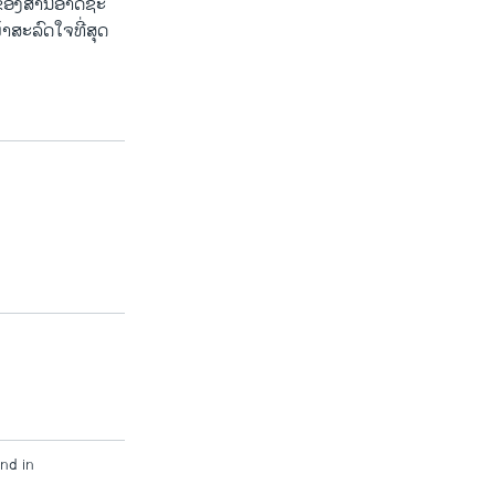
ນນຶ່ງຂອງສານອາດຊະ
ສະ​ລົດ​ໃຈ​ທີ່ສຸດ
nd in