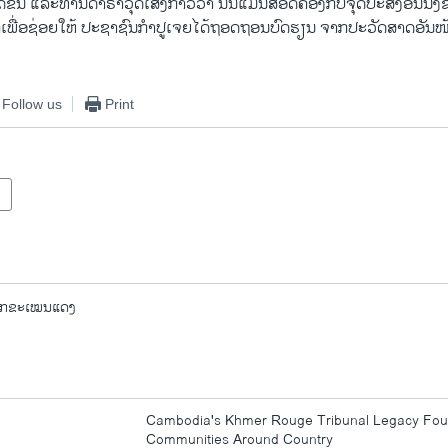
​ໄດ້ເກີດຂຶ້ນ ແລະທ່ານດາຣາວຸດເສັງກ່າວວ່າ ນັ້ນ​ແມ່ນ​ສອດຄ່ອງ​ກັບຈຸດປະສົງ​ອັ
ກໍເພື່ອຊ່ອຍ​ໃຫ້ ປະຊາຊົນກໍາປູເຈຍໄດ້ຖອດ​ຖອນ​ບົດຮຽນ ຈາກປະວັດສາດອັນ​ໜ້າ​
Follow us
Print
ວກຂະເໝນແດງ
Cambodia's Khmer Rouge Tribunal Legacy Fou
Communities Around Country