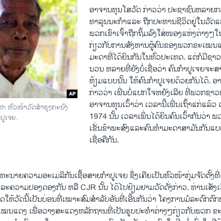
ອາຈານ​ທຸນ​ໂສ​ວັດ ກ່າວວ່າ ປະຊາຊົນ​ຫລາຍ​ກວ່
ທາລຸນ​ນະ​ກໍາ​ແລະ​ ຖືກ​ປະຫານ​ຊີວິດ​ຢູ່​ໃນ​ວັດ​ແຫ່
ພວກ​ເຂົາ​ເຈົ້າ​ຖືກ​ຖິ້ມ​ລົງ​ໃສ່​ໜອງ​ແຫ່ງ​ຕ່າງໆໃນ
ກ່ຽວ​ກັບ​ການ​ສັງຫານຜູ້​ຄົນຂອງ​ພວກ​ຂະ​ເໝນ​ແດ
ມະ​ດາ​ທີ່​ໄດ້​ຍິນ​ກັນໃນທົ່ວປະ​ເທດ. ​ແຕ່​ກໍ​ມີ​ຊາວ​
ນວນ ​ຫລາຍທີ່ຍັງ​ບໍ່​ເຊື່ອ​ວ່າ ຄົນ​ກໍາປູ​ເຈຍ​ຈະສາມ
ຫ້ຽມແບບ​ນັ້ນ ໃຫ້​ຄົນ​ກໍາປູ​ເຈຍ​ດ້ວຍ​ກັນ​ໄດ້. ອ
ກ່າວ​ວ່າ​ ​ເພີ່ນ​ບໍ່​ແປກ​ໃຈ​ຫຍັງ​ເລີຍ ທີ່​ພວກ​ຊາວ​ໜຸ່ມ
ອາຈານ​ທຸນເວົ້າວ່າ ​ເວລາ​ນີ້​ເພີ່ນ​ເຖົ້າ​ແກ່​ແລ້
 ຫົວໜ້າວັດສໍາຣຸງກະນົງ
1974 ​ນັ້ນ ເວລາ​ເພິ່ນ​ໄດ້​ຍິນ​ຄົນເວົ້າ​ກັນ​ວ່
ປູເຈຍ.
ເຂັ່ນຂ້າ​ພະສົງແລະ​ຄົນ​ທໍາ​ມະ​ດາ​ສາມັນ​ກັນ​ແບບ​ໃ
ເຊື່ອ​ຄື​ກັນ.
ະນາຍຄວາມ​ອະ​ເມ​ລິ​ກັນ​ເຊື້ອສາຍ​ກໍາປູ​ເຈຍ ຊຶ່ງ​ເຄີຍເປັນ​ຫົວໜ້າ​ກຸ່ມຈັດ​ຕັ້ງ​ທີ່​ເ
າ​ແລະ​ຄວາມ​ປອງ​ດອງ​ກັນ ຫລື CJR ນັ້ນ​ ໄດ້ໄປ​ຢ້ຽມຢາມ​ວັດ​ດັ່ງກ່າວ. ທ່ານ​ເສັງເວ
ຮັດ​ໃຫ້​ວັດ​ນີ້​ເປັນ​ບ່ອນທີ່​ເໝາະ​ສົມສໍາລັບອັນ​ທີ່​ເອີ້ນ​ກັນ​ວ່າ ໂຄງການ​ມໍລະດົກ
ເໝນ​ແດງ ​ເພື່ອ​ວາງສະ​ແດງ​ຫລັກ​ຖານ​ທີ່​ເປັນຮູບປະ​ທໍາ​ຕ່າງໆ​ກ່ຽວ​ກັບພວກ​ 