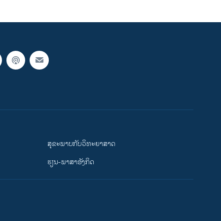
ສຸຂະພາບກັບວິທະຍາສາດ
ຮຽນ-ພາສາອັງກິດ