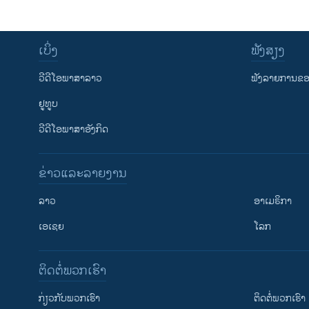
ເບິ່ງ
ຟັງສຽງ
ວີດີໂອພາສາລາວ
ຟັງລາຍການຂອງ
ຢູທູບ
ວີດີໂອພາສາອັງກິດ
ຂ່າວແລະລາຍງານ
ລາວ
ອາເມຣິກາ
ເອເຊຍ
ໂລກ
ຕິດຕໍ່ພວກເຮົາ
ກ່ຽວກັບພວກເຮົາ
ຕິດຕໍ່ພວກເຮົາ