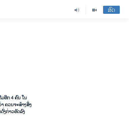
ສົດ
ຕື່ມອີກ 4 ຄົນ ​ໃນ
່າ ຄວນຈະ​ສ້າງ​ສິ່ງ​
ດັ່ງກ່າວອັດລົງ​