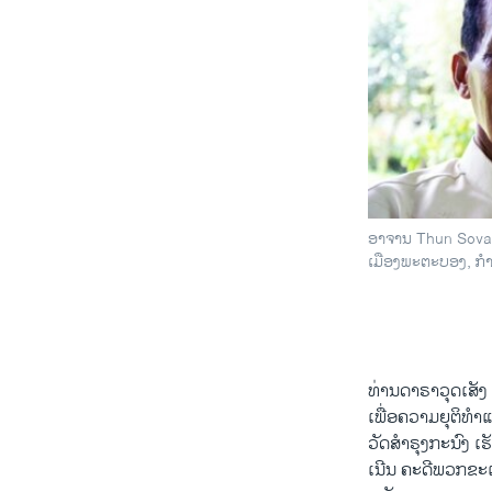
ອາຈານ Thun Sovath
ເມືອງພະຕະບອງ, ກໍາ
ທ່ານ​ດາຣາວຸດ​ເສັງ ​ທ
ເພື່ອ​ຄວາມ​ຍຸຕິ​ທໍ
ວັດ​ສໍາຣຸງກະ​ນົງ ​ເ
ເນີນ ​ຄະດີ​ພວກຂະ​