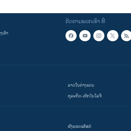
ຕິດຕາມພວກເຮົາ ທີ່
ເຮົາ
ລາວໃນຕ່າງແດນ
ທຸລະກິດ-ເທັກໂນໂລຈີ
ຟັງພອດແຄັສຕ໌