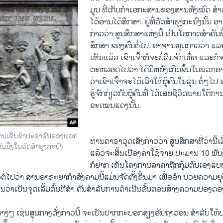
ມູນ ທີ່ເກັບ​ກໍາ​ເອກະສານ​ຂອງ​ສານ​ທັງ​ໝົດ ສໍາລັບ​ຜ
ໄດ້ອ່ານ​ໄດ້ສຶກສາ. ຢູ່​ທີ່​ວັດ​ສໍາຣຸງກະ​ນົງນັ້ນ 
ກ່າວ​ວ່າ ສູນສຶກສາແຫ່ງນີ້ ເປັນ​ໂອກາດ​ສໍາຄັນ​ທີ່
ສຶກສາ​ ຂອງ​ຄົນ​ຕໍ່​ໄປ. ອາຈານ​ທຸນກ່າວ​ວ່າ ແລະ​ເ
ເຫັນ​ແລ້ວ ເຂົາ​ເຈົ້າ​ກໍຈະ​ບໍ່​ລືມ​ຈັກ​ເທື່ອ ​ແລະ​ກໍ​
ຕະຫລອດ​ໄປ​ວ່າ​ ​ໄດ້ມີ​ຫຍັງ​ເກີດ​ຂຶ້ນ​ໃນ​ພວກ​ອາຄາ
ວ່າເຂົາ​ເຈົ້າ​ຈະ​ໄດ້​ເລົ່າ​ໃຫ້​ຜູ້​ຄົນ​ໃນ​ລຸ່ນ ຕໍ່ໆ​ໄປ​ 
ຮູ້ຈັກ​ກ່ຽວ​ກັບ​ຜູ້ຄົນທີ່​ ໄດ້​ເສຍ​ຊີວິດ​ພາຍ​ໃຕ້
ຂະ​ເໝນ​ແດງ​ນັ້ນ.
ການເຂັ່ນຂ້າປະຊາຊົນຂອງພວກ
ທ່ານ​ດາຣາວຸດເສັງກ່າວ​ວ່າ ​ສູນ​ສຶກສາທີ່​ວ່າ​ນີ້​ເມື
ນນື່ງໃນວັດສໍາຣຸງກະນົງ
ແລ້ວຈະ​ສິ້ນ​ເປືອງ​ຄ່າ​ໃຊ້​ຈ່າຍ ​ປະມານ 10
ກໍຢາກ ເຫັນໂຄງການລາຄາຖືກກຸ້ມ​ຕົນ​ເອງແບບນີ
ຕໍ່ໄປວ່າ ສານອາຊະຍາກໍາສົງຄາມນີ້ແມ່ນຈັດຕັ້ງຂຶ້ນມາ ເພື່ອອໍາ ນວຍຄວາມ
ຫັນວ່າເປັນຈຸດເລີ້ມຕົ້ນທີ່ສໍາ ຄັນສໍາລັບການດໍາເນີນຂັ້ນຕອນສ້າງຄວາມປອງດ
ງໆ ເຊ່ນສູນກາງດັ່ງກ່າວນີ້ ຈະ​ເປັນປາກກະບອກສຽງອັນຖາວອນ ສໍາລັບ​ໃຫ້ປ