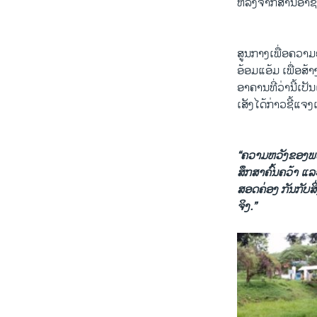
ຫລັງຈາກ​ສານ​ອາຊະຍ
ສູນ​ກາງ​ເພື່ອ​ຄວາມ
ອ້ອມ​ແອ້ມ​ ເພື່ອ​ສ້າງ
ອາຄານ​ທີ່​ວ່າ​ນີ້​ເ
ເສັງ​ໄດ້​ກ່າວ​ຊີ້​ແຈ
“ຄວາມຫວັງຂອງພວກເຮ
ສຶກສາຄົ້ນຄວ້າ ແລະ
ສອດຄ່ອງ ກັນກັບສິ່ງ
ຈິງ.”