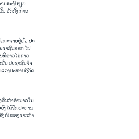
ີ​ຄວາມ​ສະ​ງົບງຽບ
 ວັດ​ດັ່ງ ກ່າວ​
ດກະຈາຍ​ຢູ່ທົ່ວ​ ປະ​
ລ່ປະຊາຊົນ​ອອກ ໄປ
ບ​ທີ່​ຊາວ​ໄຮ່​ຊາວ
ວ​ນັ້ນ ປະຊາຊົນ​ຈໍາ
ໝນແດງປະຫານ​ຊີວິດ​
​ຂຶ້ນ​ກໍາ​ອໍານາດ​ໃນ​
ຍ​ອົງ​ໄດ້​ຖືກ​ປະຫານ​
ສັງຄົມຂອງ​ຊາວ​ກໍາ