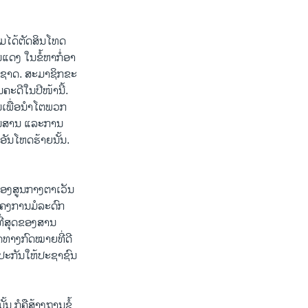
າມໄດ້​ຕັດສິນ​ໂທດ
ແດງ​ ໃນ​ຂໍ້​ຫາກໍ່ອາ
ດຊາດ. ​ສະມາຊິກ​ຂະ​
ດີ​ໃນ​ປີໜ້າ​ນີ້. ​
ພື່ອ​ນຳ​ໂຕ​ພວກ​
​ຂຶ້ນ​ສານ ​ແລະ​ການ
ດອັນ​ໂຫດຮ້າຍ​ນັ້ນ.
​ສູນ​ກາງ​ຕາ​ເວັນ​
​ໂຄງການ​ມໍລະດົກ​
​ສຸດ​ຂອງ​ສານ ​
​ທາງ​ກົດໝາຍ​ທີ່​ດີ
​ຮັບປະກັນ​ໃຫ້ປະຊາຊົນ​
ນ ກໍ​ຄື​ສ້າງຖານ​ຂໍ້​