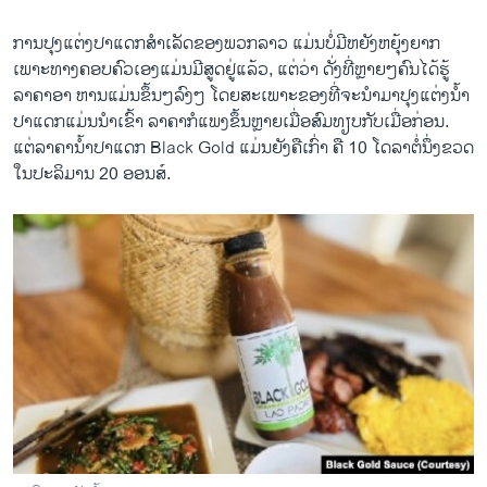
ການປຸງແຕ່ງປາແດກສໍາເລັດຂອງພວກລາວ ແມ່ນບໍ່ມີຫຍັງຫຍຸ້ງຍາກ
ເພາະທາງຄອບຄົວເອງແມ່ນມີສູດຢູ່ແລ້ວ, ແຕ່ວ່າ ດັ່ງທີ່ຫຼາຍໆຄົນໄດ້ຮູ້
ລາຄາອາ ຫານແມ່ນຂຶ້ນໆລົງໆ ໂດຍສະເພາະຂອງທີ່ຈະນໍາມາປຸງແຕ່ງນໍ້າ
ປາແດກແມ່ນນໍາເຂົ້າ ລາຄາກໍແພງຂຶ້ນຫຼາຍເມື່ອສົມທຽບກັບເມື່ອກ່ອນ.
ແຕ່ລາຄານໍ້າປາແດກ Black Gold ແມ່ນຍັງຄືເກົ່າ ຄື 10 ໂດລາຕໍ່ນຶ່ງຂວດ
ໃນປະລິມານ 20 ອອນສ໌.