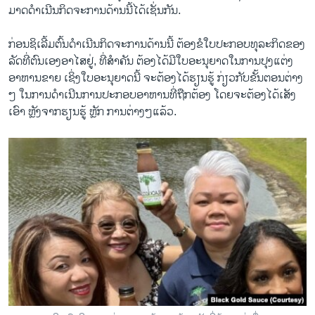
ມາດດໍາເນີນກິດຈະການດ້ານນີ້ໄດ້ເຊັ່ນກັນ.
ກ່ອນຊິເລີ້ມຕົ້ນດໍາເນີນກິດຈະການດ້ານນີ້ ຕ້ອງຂໍໃບປະກອບທຸລະກິດຂອງ
ລັດທີ່ຕົນເອງອາໄສຢູ່, ທີ່ສໍາຄັນ ຕ້ອງໄດ້ມີໃບອະນຸຍາດໃນການປຸງແຕ່ງ
ອາຫານຂາຍ ເຊິ່ງໃບອະນຸຍາດນີ້ ຈະຕ້ອງໄດ້ຮຽນຮູ້ ກ່ຽວກັບຂັ້ນຕອນຕ່າງ
ໆ ໃນການດໍາເນີນການປະກອບອາຫານທີ່ຖືກຕ້ອງ ໂດຍຈະຕ້ອງໄດ້ເສັງ
ເອົາ ຫຼັງຈາກຮຽນຮູ້ ຫຼັກ ການຕ່າງໆແລ້ວ.