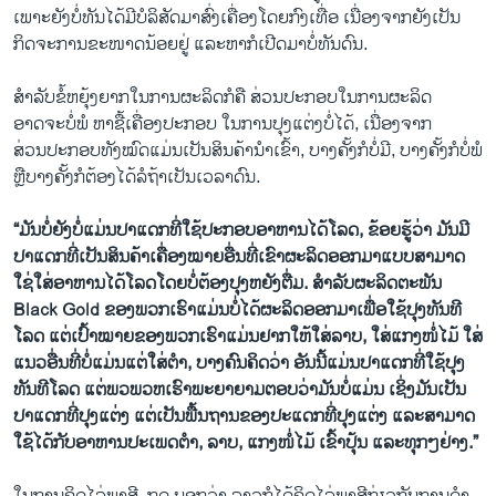
ເພາະຍັງບໍ່ທັນໄດ້ມີບໍລິສັດມາສົ່ງເຄື່ອງໂດຍກົງເທື່ອ ເນື່ອງຈາກຍັງເປັນ
ກິດຈະການຂະໜາດນ້ອຍຢູ່ ແລະຫາກໍເປີດມາບໍ່ທັນດົນ.
ສໍາລັບຂໍ້ຫຍຸ້ງຍາກໃນການຜະລິດກໍຄື ສ່ວນປະກອບໃນການຜະລິດ
ອາດຈະບໍ່ພໍ ຫາຊື້ເຄື່ອງປະກອບ ໃນການປຸງແຕ່ງບໍ່ໄດ້, ເນື່ອງຈາກ
ສ່ວນປະກອບທັງໝົດແມ່ນເປັນສິນຄ້ານໍາເຂົ້າ, ບາງຄັ້ງກໍບໍ່ມີ, ບາງຄັ້ງກໍບໍ່ພໍ
ຫຼືບາງຄັ້ງກໍຕ້ອງໄດ້ລໍຖ້າເປັນເວລາດົນ.
“ມັນບໍ່ຍັງບໍ່ແມ່ນປາແດກທີ່ໃຊ້ປະກອບອາຫານໄດ້ໂລດ, ຂ້ອຍຮູ້ວ່າ ມັນມີ
ປາແດກທີ່ເປັນສິນຄ້າເຄື່ອງໝາຍອື່ນທີ່ເຂົາຜະລິດອອກມາແບບສາມາດ
ໃຊ່ໃສ່ອາຫານໄດ້ໂລດໂດຍບໍ່ຕ້ອງປຸງຫຍັງຕື່ມ. ສໍາລັບຜະລິດຕະພັນ
Black Gold ຂອງພວກເຮົາແມ່ນບໍ່ໄດ້ຜະລິດອອກມາເພື່ອໃຊ້ປຸງທັນທີ
ໂລດ ແຕ່ເປົ້າໝາຍຂອງພວກເຮົາແມ່ນຢາກໃຫ້ໃສ່ລາບ, ໃສ່ແກງໜໍ່ໄມ້ ໃສ່
ແນວອື່ນທີ່ບໍ່ແມ່ນແຕ່ໃສ່ຕໍາ, ບາງຄົນຄິດວ່າ ອັນນີ້ແມ່ນປາແດກທີ່ໃຊ້ປຸງ
ທັນທີໂລດ ແຕ່ພວພວຫເຮົາພະຍາຍາມຕອບວ່າມັນບໍ່ແມ່ນ ເຊິ່ງມັນເປັນ
ປາແດກທີ່ປຸງແຕ່ງ ແຕ່ເປັນພື້ນຖານຂອງປະແດກທີ່ປຸງແຕ່ງ ແລະສາມາດ
ໃຊ້ໄດ້ກັບອາຫານປະເພດຕໍາ, ລາບ, ແກງໜໍ່ໄມ້ ເຂົ້າປຸ້ນ ແລະທຸກໆຢ່າງ.”