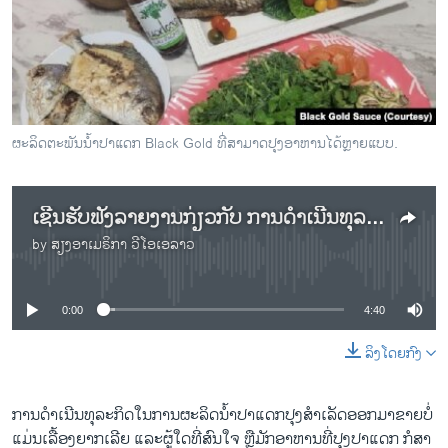
ວິທະຍາສາດ-ເທັກໂນໂລຈີ
ທຸລະກິດ
ພາສາອັງກິດ
ວີດີໂອ
ຜະລິດຕະພັນນໍ້າປາແດກ Black Gold ທີ່ສາມາດປຸງອາຫານໄດ້ຫຼາຍແບບ.
ສຽງ
ລາຍການກະຈາຍສຽງ
ເຊີນຮັບຟັງລາຍງານກ່ຽວກັບ ການດໍາເນີນທຸລະກິດກ່ຽວກັບນໍ້າປາແດກປຸງສໍາເລັດ
ຕິດຕາມພວກເຮົາ ທີ່
ລາຍງານ
by
ສຽງອາເມຣິກາ ວີໂອເອລາວ
No media source currently available
ພາສາຕ່າງໆ
0:00
4:40
ລິງໂດຍກົງ
ການດໍາເນີນທຸລະກິດໃນການຜະລິດນໍ້າປາແດກປຸງສໍາເລັດອອກມາຂາຍບໍ່
ແມ່ນເລື້ອງຍາກເລີຍ ແລະຜູ້ໃດທີ່ສົນໃຈ ຫຼືມັກອາຫານທີ່ປຸງປາແດກ ກໍສາ