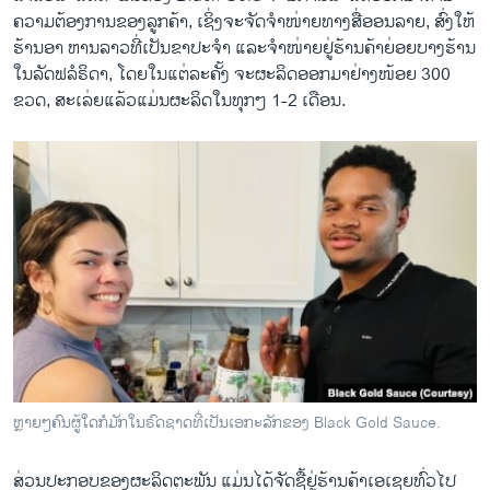
ຄວາມຕ້ອງການຂອງລູກຄ້າ, ເຊິ່ງຈະຈັດຈໍາໜ່າຍທາງສື່ອອນລາຍ, ສົ່ງໃຫ້
ຮ້ານອາ ຫານລາວທີ່ເປັນຂາປະຈໍາ ແລະຈໍາໜ່າຍຢູ່ຮ້ານຄ້າຍ່ອຍບາງຮ້ານ
ໃນລັດຟລໍຣິດາ, ໂດຍໃນແຕ່ລະຄັ້ງ ຈະຜະລິດອອກມາຢ່າງໜ້ອຍ 300
ຂວດ, ສະເລ່ຍແລ້ວແມ່ນຜະລິດໃນທຸກໆ 1-2 ເດືອນ.
ຫຼາຍໆຄົນຜູ້ໃດກໍມັກໃນຣົດຊາດທີ່ເປັນເອກະລັກຂອງ Black Gold Sauce.
ສ່ວນປະກອບຂອງຜະລິດຕະພັນ ແມ່ນໄດ້ຈັດຊື້ຢູ່ຮ້ານຄ້າເອເຊຍທົ່ວໄປ