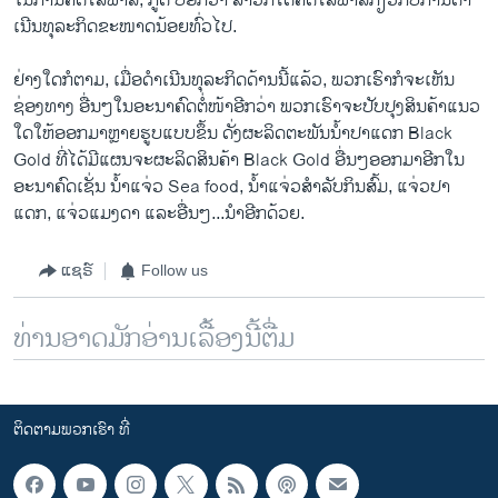
ໃນການຄິດໄລ່ພາສີ, ກູດ ບອກວ່າ ລາວກໍໄດ້ຄິດໄລ່ພາສີກ່ຽວກັບການດໍາ
ເນີນທຸລະກິດຂະໜາດນ້ອຍທົ່ວໄປ.
ຢ່າງໃດກໍຕາມ, ເມື່ອດໍາເນີນທຸລະກິດດ້ານນີ້ແລ້ວ, ພວກເຮົາກໍຈະເຫັນ
ຊ່ອງທາງ ອື່ນໆໃນອະນາຄົດຕໍ່ໜ້າອີກວ່າ ພວກເຮົາຈະປັບປຸງສິນຄ້າແນວ
ໃດໃຫ້ອອກມາຫຼາຍຮູບແບບຂຶ້ນ ດັ່ງຜະລິດຕະພັນນໍ້າປາແດກ Black
Gold ທີ່ໄດ້ມີແຜນຈະຜະລິດສິນຄ້າ Black Gold ອື່ນໆອອກມາອີກໃນ
ອະນາຄົດເຊັ່ນ ນໍ້າແຈ່ວ Sea food, ນໍ້າແຈ່ວສໍາລັບກິນສົ້ມ, ແຈ່ວປາ
ແດກ, ແຈ່ວແມງດາ ແລະອື່ນໆ...ນໍາອີກດ້ວຍ.
ແຊຣ໌
Follow us
ທ່ານອາດມັກອ່ານເລື້ອງນີ້ຕື່ມ
ຕິດຕາມພວກເຮົາ ທີ່