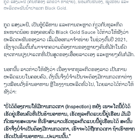
ກູດ ແສງມະນີ (ຄົນທີສອງ ແຕ່ຂວາ ຫາຊ້າຍ), ພ້ອມກັບພີ່ນ້ອງ, ໝູ່ເພື່ອນ ແລະ
ຜະລິດຕະພັນນໍ້າປາແດກ Black Gold.
ກູດ ແສງມະນີ, ເປັນຜູ້ບໍລິຫານ ແລະການຕະຫຼາດ ກ່ຽວກັບທຸລະກິດ
ຂະໜາດນ້ອຍ ຂອງຄອບຄົວ Black Gold Sauce ໄດ້ກ່າວໃຫ້ຟັງວ່າ
ຜະລິດຕະພັນຂອງລາວ ເລີ້ມມີອອກມາຈໍາໜ່າຍ ໃນຊ່ວງຕົ້ນປີ 2021,
ເຊິ່ງຈຸດເລີ້ມຕົ້ນກໍມາຈາກຄວາມຕ້ອງການຂອງຫຼາຍໆຄົນທີ່ມັກໃນຣົດ
ຊາດການປຸງປາແດກທີ່ເປັນສູດຂອງເອື້ອຍລາວເອງ ແລະຫຼາຍໆຄົນກໍມັກ.
ນອກນັ້ນ ລາວກ່າວໃຫ້ຟັງວ່າ ເນື່ອງຈາກທຸລະກິດຂອງລາວ ເປັນການ
ຜະລິດແບບໃນຄອບຄົວ, ດັ່ງນັ້ນຈຶ່ງບໍ່ຈໍາເປັນຈະຕ້ອງມີການກວດກາຕ່າງ
ໆເໝືອນດັ່ງຮ້ານອາຫານ ຫຼືໂຮງງານຜະລິດທົ່ວໄປ, ໂດຍລາວໄດ້ກ່າວໃຫ້
ຟັງວ່າ:
“ບໍ່ໄດ້ຕ້ອງການໃຫ້ມີການກວດກາ (Inspection) ຫຍັງ ເພາະໂຕນີ້ບໍ່ໄດ້
ເຮັດຢູ່ເຮືອນຄົວທີ່ເປັນຮ້ານອາຫານ, ເຮັດທຸລະກິດແບບນີ້ຢູ່ເຮືອນ ມັນມີ
ກົດໝາຍສະເພາະ ທີ່ເຮົາສາມາດເຮັດທຸລະກິດແບບນີ້ຢູ່ເຮືອນໄດ້ ສະນັ້ນ
ເຮົາຈຶ່ງບໍ່ຈໍາເປັນຕ້ອງມີການກວດກາ, ເຮົາຈະໄດ້ຖືກກວດກາ ຖ້າເຮົາຫາກ
ເຮັດເປັນຮ້ານອາຫານ...ປະມານນັ້ນ.”