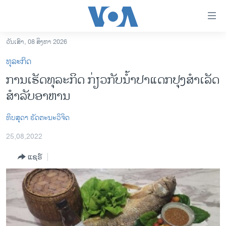
ລິ້ງ
ສຳຫລັບ
ເຂົ້າ
ວັນເສົາ, 08 ສິງຫາ 2026
ຫາ
ໂຮມເພຈ
ທຸລະກິດ
ຂ້າມ
ລາວ
ການເຮັດທຸລະກິດ ກ່ຽວກັບນໍ້າປາແດກປຸງສໍາເລັດ
ຂ້າມ
ອາເມຣິກາ
ສໍາລັບອາຫານ
ຂ້າມ
ໄປ
ການເລືອກຕັ້ງ ປະທານາທີບໍດີ ສະຫະລັດ 2024
ຫາ
ທິບສຸດາ ຣັດຕະນະວິຈິດ
ຂ່າວ​ຈີນ
ຊອກ
25,08,2022
ຄົ້ນ
ໂລກ
ແຊຣ໌
ເອເຊຍ
ອິດສະຫຼະພາບດ້ານການຂ່າວ
ຊີວິດຊາວລາວ
ຊຸມຊົນຊາວລາວ