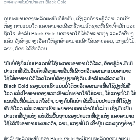
ຜະລິດຕະພັນນໍ້າປາແດກ Black Gold
ຄຸນນະພາບຂອງຜະລິດຕະພັນກໍສໍາຄັນ, ເຊິ່ງລູກຄ້າຈະຮູ້ດີວ່າພວກເຂົາ
ຕ້ອງ ການແບບໃດ ແລະສາມາດເລືອກຊື້ຕາມຣົດຊາດທີ່ເຂົາເຈົ້າມັກ ແລະ
ຖືກໃຈ. ສໍາລັບ Black Gold ນອກຈາກໃຊ້ໃສ່ຕໍາໝາກຫຸ່ງ ແລະຕໍາອື່ນໆ
ແລ້ວ ຍັງສ້າງທາງເລືອກໃຫ້ລູກຄ້າສາມາດເອົາໃສ່ເອາະອ່ອມ, ແກງໜໍ່ໄມ້,
ລາບ, ກ້ອຍ ໄດ້ອີກດ້ວຍ.
“ມັນບໍ່ຍັງບໍ່ແມ່ນປາແດກທີ່ໃຊ້ປະກອບອາຫານໄດ້ໂລດ, ຂ້ອຍຮູ້ວ່າ ມັນມີ
ປາແດກທີ່ເປັນສິນຄ້າເຄື່ອງໝາຍອື່ນທີ່ເຂົາຜະລິດອອກມາແບບສາມາດ
ໃຊ່ໃສ່ອາຫານໄດ້ໂລດໂດຍບໍ່ຕ້ອງປຸງຫຍັງຕື່ມ. ສໍາລັບຜະລິດຕະພັນ
Black Gold ຂອງພວກເຮົາແມ່ນບໍ່ໄດ້ຜະລິດອອກມາເພື່ອໃຊ້ປຸງທັນທີ
ໂລດ ແຕ່ເປົ້າໝາຍຂອງພວກເຮົາແມ່ນຢາກໃຫ້ໃສ່ລາບ, ໃສ່ແກງໜໍ່ໄມ້ ໃສ່
ແນວອື່ນທີ່ບໍ່ແມ່ນແຕ່ໃສ່ຕໍາ, ບາງຄົນຄິດວ່າ ອັນນີ້ແມ່ນປາແດກທີ່ໃຊ້ປຸງ
ທັນທີໂລດ ແຕ່ພວພວຫເຮົາພະຍາຍາມຕອບວ່າມັນບໍ່ແມ່ນ ເຊິ່ງມັນເປັນ
ປາແດກທີ່ປຸງແຕ່ງ ແຕ່ເປັນພື້ນຖານຂອງປະແດກທີ່ປຸງແຕ່ງ ແລະສາມາດ
ໃຊ້ໄດ້ກັບອາຫານປະເພດຕໍາ, ລາບ, ແກງໜໍ່ໄມ້ ເຂົ້າປຸ້ນ ແລະທຸກໆຢ່າງ.”
ສໍາລັບຜະລິດຕະພັນຂອງ Black Gold ຈະມີການຜະລິດອອກມາຕາມ