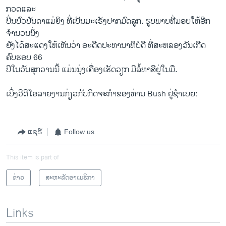
ກວດແລະ
​ປິ່ນປົວບັນດາ​ແມ່ຍິງ ທີ່​ເປັນມະ​ເຮັງ​ປາກ​ມົດ​ລູກ. ຮູບ​ພາບທີ່ມອບໃຫ້ອີກ​
ຈຳນວນ​ນຶ່ງ​
ຍັງໄດ້​ສະ​ແດງ​ໃຫ້​ເຫັນວ່າ ອ​ະດີດ​ປະທານາທິບໍດີ ທີ່​ສະ​ຫລອງ​ວັນ​ເກີດ
ຄົບຮອບ 66
ປີໃນ​ວັນ​ສຸກວານ​ນີ້ ​ແມ່ນນຸ່​ງເຄື່ອງ​ເຮັດ​ວຽກ ມີ​ລໍ້​ທາສີ​ຢູ່​ໃນ​ມື.
ເບິ່ງວີດີໂອລາຍງານກ່ຽວກັບກິດຈະກໍາຂອງທ່ານ Bush ຢູ່ຊໍາເບຍ:
ແຊຣ໌
Follow us
This item is part of
ຂ່າວ
ສະຫະລັດອາເມຣິກາ
Links