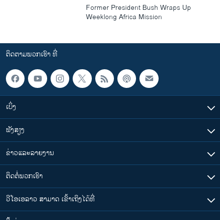
Former President Bush Wraps Up
Weeklong Africa Mission
ຕິດຕາມພວກເຮົາ ທີ່
ເບິ່ງ
ຟັງສຽງ
ຂ່າວແລະລາຍງານ
ຕິດຕໍ່ພວກເຮົາ
ວີໂອເອລາວ ສາມາດ ເຂົ້າເຖິງໄດ້ທີ່