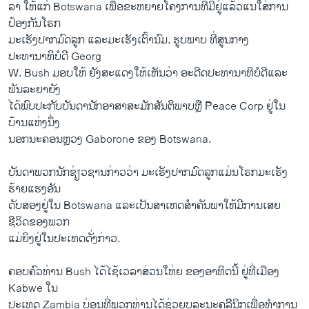
ລາ​ ໃຫ້​ແກ່ Botswana ​ເພື່ອ​ຂະຫຍາຍ​ໂຄງການ​ທີ່​ມີ​ຢູ່່​ແລ້ວແນໃສ່​ການ​
ປ້ອງ​ກັນໂຣກ
ມະ​ເຮັງ​ປາກ​ມົດ​ລູກ​ ແລະມະ​ເຮັງ​ເຕົ້າ​ນົມ. ຮູບ​ພາບ ​ທີ່​ສູນ​ກາງ​
ປະທານາທິບໍດີ Georg
W. Bush ມອບໃຫ້ ຍັງ​ສະ​ແດງ​ໃຫ້​ເຫັນວ່າ ​ອ​ະດີດ​ປະທານາທິບໍດີ​ແລະ​
ພັນ​ລະ​ຍາຍັງ​
ໄດ້ພົບ​ປະ​ກັບ​ບັນດາ​ນັກ​ອາສາ​ສະມັກສັນຕິພາບຫຼື Peace Corp ຢູ່ໃນ
ບ້ານ​ແຫ່ງ​ນຶ່ງ
ນອກ​ນະຄອນຫຼວງ Gaborone ຂອງ Botswana.
ບັນດາພວກນັກຊ່ຽວຊານ​ກ່າວ​ວ່າ ມະ​ເຮັງ​ປາກ​ມົດ​ລູກແມ່ນໂຣກ​ມະ​ເຮັງ
ຮ້າຍ​ແຮງ​ອັນ
​ດັບ​ສອງຢູ່​ໃນ Botswana ​ແລ​ະ​ເປັນສາ​ເຫດສຳຄັນພາ​ໃຫ້​ມີ​ການ​ເສຍ
ຊີວິດ​ຂອງ​ພວກ​
ແມ່ຍິງ​ຢູ່​ໃນ​ປະ​ເທດດັ່ງກ່າວ.
ຄອບຄົວ​ທ່ານ Bush ​ໄດ້ໄຊ້​ເວລາ​ສ່ວນໃຫ່ຍ ຂອງ​ອາທິດນີ້ ຢູ່​ທີ່​ເມືອງ
Kabwe ​ໃນ​
ປະ​ເທດ Zambia ບ່ອນ​ທີ່​ພວກທ່ານ​ໄດ້​ຊ່ວຍ​ບູລະນະຄລິີນິກເພື່ອ​ທໍາ​ການ