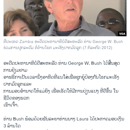
ວິທະຍາສາດ-ເທັກໂນໂລຈີ
ທຸລະກິດ
ພາສາອັງກິດ
ວີດີໂອ
ທີ່ປະເທດ Zambia ອະດີດປະທານາທິບໍດີສະຫະລັດ ທ່ານ George W. Bush
ສຽງ
ຮ່ວມການປຸກລະດົມ ຕໍ່ຕ້ານໂຣກ ມະເຮັງປາກມົດລູກ (7 ກໍລະກົດ 2012)
ລາຍການກະຈາຍສຽງ
ຕິດຕາມພວກເຮົາ ທີ່
ອ​ະດີດ​ປະ​ທາ​ນາ​ທິບໍດີສະຫະລັດ ທ່ານ George W. Bush ​ໄດ້​ສີ້​ນສຸດ​
ລາຍງານ
ການ​ຢ້ຽມຢາມ
ອາ​ຟຣິກາ​ເປັນ​ເວລາ​ນຶ່ງ​ອາທິດທີ່ແນ​ໃສ່ເພື່ອ​ຊຸກຍູ້​ປ້ອງ​ກັນ​ໂຣກມະ​ເຮັງ​
ປາກ​ມົດ​ລູກ​ແລະ​
ພາສາຕ່າງໆ
ການ​ມອບ​ອໍານາດ​ໃຫ້​ແມ່ຍິງ ​ເພື່ອ​ເຮັດ​ໃຫ້ມີ​ການ​ປ່ຽນ​ແປງ ​ທີ່​ດີ​ຂຶ້ນ ​ໃນ​
ຊີວິດຂອງ​ພວກ
​ເຂົາ​ເຈົ້າ.
ທ່ານ Bush ພ້ອມ​ດ້ວຍ​ພັນ​ລະ​ຍາທ່ານ​ນາງ Laura ​ໄດ້​ປະກາດມອບ​ເງິນ
3 ລ້ານ​ໂດ​