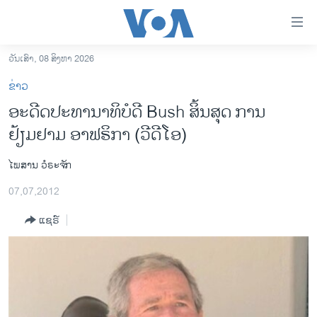
ລິ້ງ
ສຳຫລັບ
ເຂົ້າ
ວັນເສົາ, 08 ສິງຫາ 2026
ຫາ
ໂຮມເພຈ
ຂ່າວ
ຂ້າມ
ລາວ
ອະດີດປະທານາທິບໍດີ Bush ສິ້ນສຸດ ການ
ຂ້າມ
ອາເມຣິກາ
ຢ້ຽມຢາມ ອາຟຣິກາ (ວີດີໂອ)
ຂ້າມ
ໄປ
ການເລືອກຕັ້ງ ປະທານາທີບໍດີ ສະຫະລັດ 2024
ຫາ
ໄພສານ ວໍຣະຈັກ
ຂ່າວ​ຈີນ
ຊອກ
07,07,2012
ຄົ້ນ
ໂລກ
ແຊຣ໌
ເອເຊຍ
ອິດສະຫຼະພາບດ້ານການຂ່າວ
ຊີວິດຊາວລາວ
ຊຸມຊົນຊາວລາວ