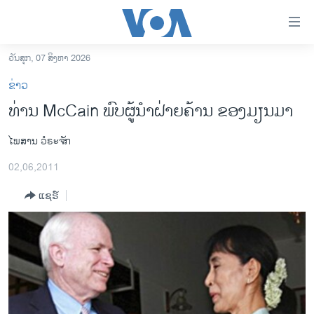
ລິ້ງ
ສຳຫລັບ
ເຂົ້າ
ວັນສຸກ, 07 ສິງຫາ 2026
ຫາ
ໂຮມເພຈ
ຂ່າວ
ຂ້າມ
ລາວ
ທ່ານ McCain ພົບຜູ້ນຳຝ່າຍຄ້ານ ຂອງມຽນມາ
ຂ້າມ
ອາເມຣິກາ
ຂ້າມ
ໄພສານ ວໍຣະຈັກ
ໄປ
ການເລືອກຕັ້ງ ປະທານາທີບໍດີ ສະຫະລັດ 2024
ຫາ
02,06,2011
ຂ່າວ​ຈີນ
ຊອກ
ຄົ້ນ
ແຊຣ໌
ໂລກ
ເອເຊຍ
ອິດສະຫຼະພາບດ້ານການຂ່າວ
ຊີວິດຊາວລາວ
ຊຸມຊົນຊາວລາວ