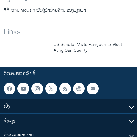
ທ່ານ McCain ພົບຜູ້ນຳຝ່າຍຄ້ານ ຂອງມຽນມາ
Links
US Senator Visits Rangoon to Meet
Aung San Suu Kyi
ຕິດຕາມພວກເຮົາ ທີ່
ເບິ່ງ
ຟັງສຽງ
ຂ່າວແລະລາຍງານ