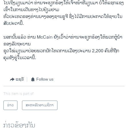
ໄປເຖິງມຽນມາວ່າ ທ່ານຈະຮຽກຮ້ອງໃຫ້ເຈົ້າໜ້າທີ່ມຽນມາ ບໍ່ໃຫ້ແຊກແຊງ
ເຂົ້າໃນການເດີນທາງໄປຢ້ຽມຢາມ
ທົ່ວປະເທດຂອງທ່ານນາງອອງຊານຊູຈີ ຊຶ່ງໄດ້ມີການປະກາດໃຫ້ຊາບໃນ
ສັບປະດານີ້.
ນອກນັ້ນແລ້ວ ທ່ານ McCain ຍັງເວົ້າວ່າທ່ານຈະຮຽກຮ້ອງໃຫ້ພວກຜູ້ນຳ
ຂອງລັດຖະບານ
ຊຸດໃໝ່ມຽນມາປ່ອຍພວກນັກໂທດການເມືອງປະມານ 2,200 ຄົນທີ່ຖືກ
ຄຸມຂັງຢູ່ໃນເວລານີ້.
ແຊຣ໌
Follow us
This item is part of
ຂ່າວ
ສະຫະລັດອາເມຣິກາ
ກ່ຽວຂ້ອງກັນ