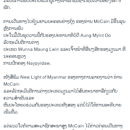
ມີແຜນການພົບປະກັບພວກຜູ້ຕາງໜ້າພັກຊົນຊາດຊົນເຜົ່ານ້ອຍໆອີກ 5
ພັກ.
ການເດີນທາງໄປຢ້ຽມຢາມນະຄອນຢ່າງກຸ້ງ ຂອງທ່ານ McCain ມີຂຶ້ນລຸນ
ຫຼັງການພົບ
ປະໃນມື້ວັນພຸດວານນີ້ກັບຮອງປະທານາທິບໍດີ Aung Myint Oo
ລັດຖະມົນຕີການຕ່າງ
ປະເທດ Wunna Maung Lwin ແລະເຈົ້າໜ້າທີ່ອື່ນໆອີກຂອງມຽນມາ ທີ່
ນະຄອນຫຼວງ
ການປົກຄອງ Naypyidaw.
ໜັງສືພິມ New Light of Myanmar ຂອງທາງການລາຍງານວ່າ ທ່ານ
McCain
ແລະລັດຖະມົນຕີການຕ່າງປະເທດມຽນມາໄດ້ສົນທະນາຫາລືກ່ຽວກັບ
ຄວາມສຳພັນແລະ
ຜົນປະໂຫຍດຮ່ວມກັນຂອງປະເທດທັງສອງ ແຕ່ບໍ່ໄດ້ໃຫ້ການອະທິບາຍ
ເພີ່ມຕື່ມ.
ແຕ່ແນວໃດກໍຕາມສະມາຊິກສະພາສູງ McCain ​ໄດ້ກ່າວກ່ອນເດີນທາງ