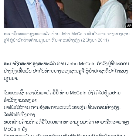
ວິທະຍາສາດ-ເທັກໂນໂລຈີ
ທຸລະກິດ
ພາສາອັງກິດ
ສະມາຊິກສະພາສູງສະຫະລັດ ທ່ານ John McCain ພົບກັບທ່ານ ນາງອອງຊານ
ວີດີໂອ
ຊູຈີ ຜູ້ນຳພັກຝ່າຍຄ້ານມຽນມາ ທີ່ນະຄອນຢ່າງກຸ້ງ (2 ມິຖຸນາ 2011)
ສຽງ
ລາຍການກະຈາຍສຽງ
ສະມາຊິກສະພາສູງສະຫະລັດ ທ່ານ John McCain ກຳລັງຢູ່ທີ່ນະຄອນ
ຕິດຕາມພວກເຮົາ ທີ່
ຢ່າງກຸ້ງເພື່ອພົບ ປະກັບທ່ານນາງອອງຊານຊູຈີ ຜູ້ນຳປະຊາທິປະໄຕຂອງ
ລາຍງານ
ມຽນມາ.
ໃນຕອນເຊົ້າຂອງວັນພະຫັດມື້ນີ້ ທ່ານ McCain ຍັງໄດ້ໄປຢ້ຽມຢາມ
ພາສາຕ່າງໆ
ສຳນັກງານຂອງສະ
ມາຄົມບໍລິການ ການສົ່ງສະການແບບບໍ່ເສຍເງິນ ທີ່ນະຄອນຢ່າງກຸ້ງ.
ໂຄສົກຄົນນຶ່ງຂອງ
ພວກຝ່າຍຄ້ານກ່າວຕໍ່ວີໂອເອພາກພາສາມຽນມາວ່າ ສະມາຊິກສະພາສູງ
McCain ຍັງ