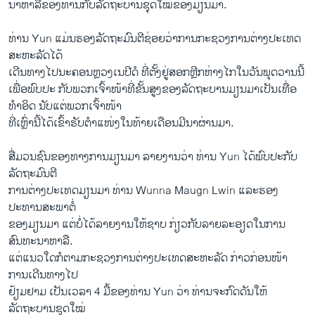
ນາຫາລືຂອງທ່ານກັບລັດຖະບານຊຸດໃໝ່ຂອງມຽນມາ.
ທ່ານ Yun ແມ່ນຮອງລັດຖະມົນຕີຊ່ອຍວ່າການກະຊວງການຕ່າງປະເທດ
ສະຫະລັດໄດ້
ເດີນທາງໄປນະຄອນຫຼວງເນປີດໍ ທີ່ຕັ້ງຢູ່ສອກຫຼີກຫ່າງໄກໃນວັນພຸດວານນີ້
ເພື່ອພົບປະ ກັບພວກເຈົ້າໜ້າທີ່ຂັ້ນສູງຂອງລັດຖະບານມຽນມາເປັນເທື່ອ
ທຳອິດ ນັບແຕ່ພວກເຈົ້າໜ້າ
ທີ່ເຫຼົ່ານີ້ໄດ້ເຂົ້າຮັບຕຳແໜ່ງໃນທ້າຍເດືອນມີນາຜ່ານມາ.
ສື່ມວນຊົນຂອງທາງການມຽນມາ ລາຍງານວ່າ ທ່ານ Yun ໄດ້ພົບປະກັບ
ລັດຖະມົນຕີ
ການຕ່າງປະເທດມຽນມາ ທ່ານ Wunna Maugn Lwin ແລະຮອງ
ປະທານສະພາຕໍ່
ຂອງມຽນມາ ແຕ່ບໍ່ໄດ້ລາຍງານໃຫ້ຊາບ ກ່ຽວກັບລາຍລະອຽດໃນການ
ສົນທະນາຫາລື.
ແຕ່ແນວໃດກໍຕາມກະຊວງການຕ່າງປະເທດສະຫະລັດ ກ່າວກ່ອນໜ້າ
ການເດີນທາງໄປ
ຢ້ຽມຢາມ ເປັນເວລາ 4 ມື້ຂອງທ່ານ Yun ວ່າ ທ່ານຈະກົດດັນໃຫ້
ລັດຖະບານຊຸດໃໝ່