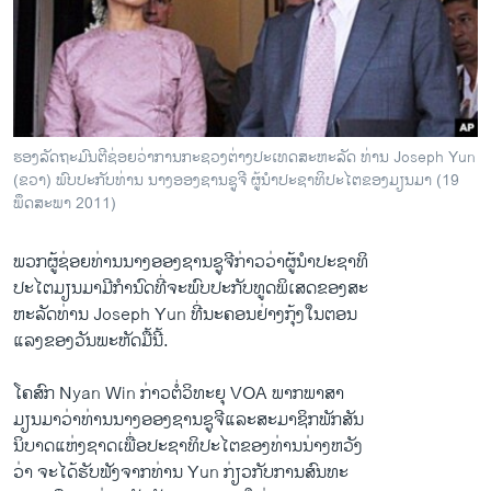
ວິທະຍາສາດ-ເທັກໂນໂລຈີ
ທຸລະກິດ
ພາສາອັງກິດ
ວີດີໂອ
ຮອງລັດຖະມົນຕີຊ່ອຍວ່າການກະຊວງຕ່າງປະເທດສະຫະລັດ ທ່ານ Joseph Yun
ສຽງ
(ຂວາ) ພົບປະກັບທ່ານ ນາງອອງຊານຊູຈີ ຜູ້ນຳປະຊາທິປະໄຕຂອງມຽນມາ (19
ພຶດສະພາ 2011)
ລາຍການກະຈາຍສຽງ
ຕິດຕາມພວກເຮົາ ທີ່
ລາຍງານ
ພວກຜູ້ຊ່ອຍທ່ານນາງອອງຊານຊູຈີກ່າວວ່າຜູ້ນຳປະຊາທິ
ປະໄຕມຽນມາມີກຳນົດທີ່ຈະພົບປະກັບທູດພິເສດຂອງສະ
ຫະລັດທ່ານ Joseph Yun ທີ່ນະຄອນຢ່າງກຸ້ງໃນຕອນ
ພາສາຕ່າງໆ
ແລງຂອງວັນພະຫັດມື້ນີ້.
ໂຄສົກ Nyan Win ກ່າວຕໍ່ວິທະຍຸ VOA ພາກພາສາ
ມຽນມາວ່າທ່ານນາງອອງຊານຊູຈີແລະສະມາຊິກພັກສັນ
ນິບາດແຫ່ງຊາດເພື່ອປະຊາທິປະໄຕຂອງທ່ານນ່າງຫວັງ
ວ່າ ຈະໄດ້ຮັບຟັງຈາກທ່ານ Yun ກ່ຽວກັບການສົນທະ