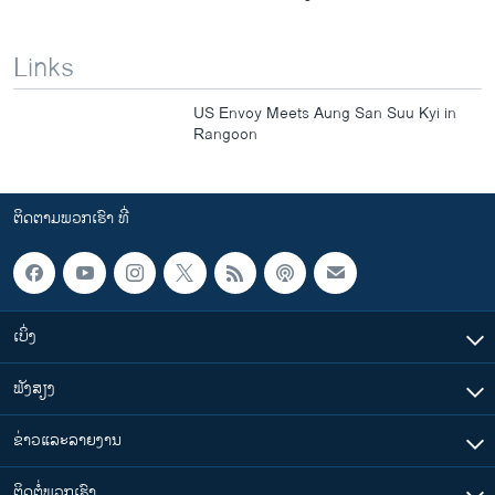
Links
US Envoy Meets Aung San Suu Kyi in
Rangoon
ຕິດຕາມພວກເຮົາ ທີ່
ເບິ່ງ
ຟັງສຽງ
ຂ່າວແລະລາຍງານ
ຕິດຕໍ່ພວກເຮົາ