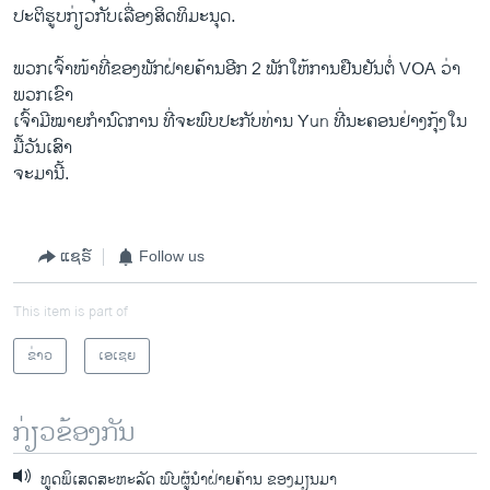
ປະຕິຮູບກ່ຽວກັບເລື່ອງສິດທິມະນຸດ.
ພວກເຈົ້າໜ້າທີ່ຂອງພັກຝ່າຍຄ້ານອີກ 2 ພັກໃຫ້ການຢືນຢັນຕໍ່ VOA ວ່າ
ພວກເຂົາ
ເຈົ້າມີໝາຍກຳນົດການ ທີ່ຈະພົບປະກັບທ່ານ Yun ທີ່ນະຄອນຢ່າງກຸ້ງໃນ
ມື້ວັນເສົາ
ຈະມານີ້.
ແຊຣ໌
Follow us
This item is part of
ຂ່າວ
ເອເຊຍ
ກ່ຽວຂ້ອງກັນ
ທູດພິເສດສະຫະລັດ ພົບຜູ້ນຳຝ່າຍຄ້ານ ຂອງມຽນມາ