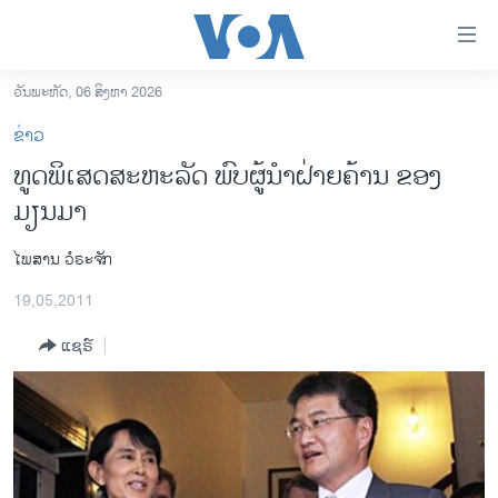
ລິ້ງ
ສຳຫລັບ
ເຂົ້າ
ວັນພະຫັດ, 06 ສິງຫາ 2026
ຫາ
ໂຮມເພຈ
ຂ່າວ
ຂ້າມ
ລາວ
ທູດພິເສດສະຫະລັດ ພົບຜູ້ນຳຝ່າຍຄ້ານ ຂອງ
ຂ້າມ
ອາເມຣິກາ
ມຽນມາ
ຂ້າມ
ໄປ
ການເລືອກຕັ້ງ ປະທານາທີບໍດີ ສະຫະລັດ 2024
ຫາ
ໄພສານ ວໍຣະຈັກ
ຂ່າວ​ຈີນ
ຊອກ
19,05,2011
ຄົ້ນ
ໂລກ
ແຊຣ໌
ເອເຊຍ
ອິດສະຫຼະພາບດ້ານການຂ່າວ
ຊີວິດຊາວລາວ
ຊຸມຊົນຊາວລາວ