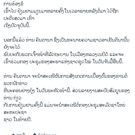
ການຮ້ອງຂໍ
ເຂົ້າໄປ ຢ້ຽມຢາມມຽນມາຫລາຍຄັ້ງ​ໃນ​ເວລາພາຍຫລັງຕໍ່ມາ ​ໄດ້ຖືກ
ປະຕິເສດມາ ເທົ່າ
ເຖິງປັດຈຸບັນນີ້.
ນອກນີ້ແລ້ວ ທ່ານ ຄິນຕານາ ຊຶ່ງ​ເປັນທະນາຍຄວາມຊາວອາເຢັນຕິນານັ້ນ
ຍັງຈະ​ໄດ້
ພົບປະກັບພວກເຈົ້າໜ້າທີ່ລັດຖະບານ ໃນເມືອງຫລວງເນປິດໍ ແລະຈະ
ເຂົ້າຮ່ວມກອງ ປະຊຸມຂອງສະພາແຫ່ງຊາດຊຸດໃໝ່ ໃນວັນຈັນມື້ອື່ນນີ້.
ທ່ານ ຄິນຕານາ ຈະນໍາສະເໜີຜົນການສັງເກດການເບື້ອງຕົ້ນຂອງທ່ານ​ຕໍ່
ພວກນັກຂ່າວ
ທີ່ນະຄອນຢ່າງກຸ້ງ ​ໃນວັນພະຫັດໜ້ານີ້. ສ່ວນລາຍງານສະບັບສົມບູນຂອງ
ທ່ານ ກ່ຽວ
ກັບການຢ້ຽມຢາມຄັ້ງ​ນີ້ ​ແມ່ນຈະນໍາສະເໜີຕໍ່ກອງ​ປະຊຸມສະມັດຊາໃຫຍ່
ສະຫະປະຊາ
ຊາດ ໃນທ້າຍປີ.