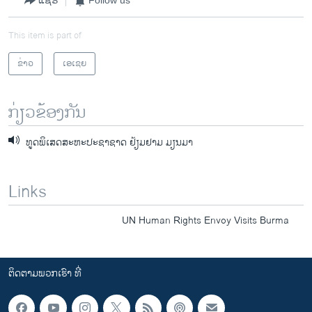
ແຊຣ໌
Follow us
This item is part of
ຂ່າວ
ເອເຊຍ
ກ່ຽວຂ້ອງກັນ
ທູດພິເສດສະຫະປະຊາຊາດ ຢ້ຽມຢາມ ມຽນມາ
Links
UN Human Rights Envoy Visits Burma
ຕິດຕາມພວກເຮົາ ທີ່