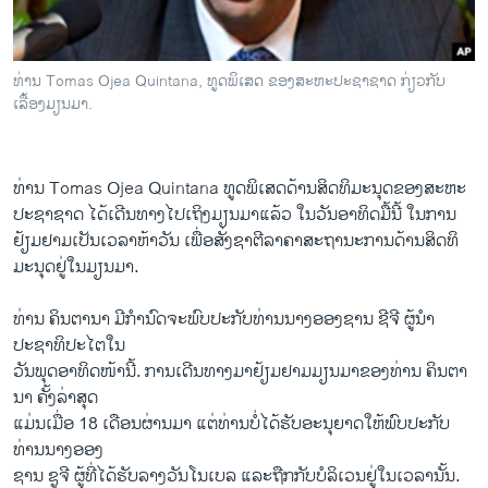
ວິທະຍາສາດ-ເທັກໂນໂລຈີ
ທຸລະກິດ
ທ່ານ Tomas Ojea Quintana, ທູດພິເສດ ຂອງສະຫະປະຊາຊາດ ກ່ຽວກັບ
ພາສາອັງກິດ
ເລື້ອງມຽນມາ.
ວີດີໂອ
ສຽງ
ທ່ານ Tomas Ojea Quintana ທູດພິເສດດ້ານສິດທິມະນຸດຂອງສະຫະ
ປະຊາຊາດ ໄດ້ເດີນທາງໄປເຖິງມຽນມາແລ້ວ ໃນວັນອາທິດມື້ນີ້ ໃນການ
ລາຍການກະຈາຍສຽງ
ຕິດຕາມພວກເຮົາ ທີ່
ຢ້ຽມຢາມເປັນເວລາຫ້າວັນ ເພື່ອສັ່ງຊາຕີລາຄາສະຖານະການດ້ານສິດທິ
ລາຍງານ
ມະນຸດຢູ່ໃນມຽນມາ.
ທ່ານ ຄິນຕານາ ມີກໍານົດຈະພົບປະກັບທ່ານນາງອອງຊານ ຊີຈີ ຜູ້ນໍາ
ພາສາຕ່າງໆ
ປະຊາທິປະໄຕ​ໃນ
ວັນພຸດອາທິດໜ້ານີ້. ການເດີນທາງມາຢ້ຽມຢາມມຽນມາຂອງທ່ານ ຄິນຕາ
ນາ ຄັ້ງລ່າສຸດ
ແມ່ນເມື່ອ 18 ເດືອນຜ່ານມາ ແຕ່ທ່ານ​ບໍ່​ໄດ້ຮັບອະນຸຍາດໃຫ້ພົບປະກັບ
ທ່ານນາງອອງ
ຊານ ຊູຈີ ຜູ້​ທີ່ໄດ້ຮັບລາງວັນໂນເບລ ແລະຖືກກັບບໍລິເວນຢູ່ໃນເວລານັ້ນ.