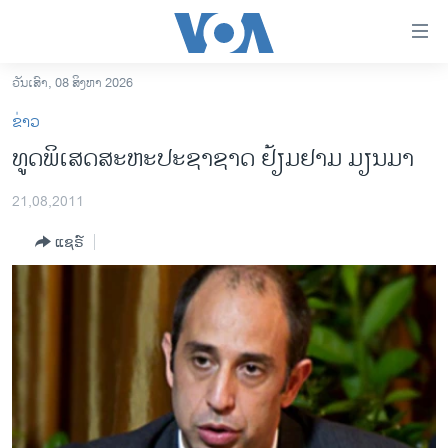
ລິ້ງ
ສຳຫລັບ
ເຂົ້າ
ວັນເສົາ, 08 ສິງຫາ 2026
ຫາ
ໂຮມເພຈ
ຂ່າວ
ຂ້າມ
ລາວ
ທູດພິເສດສະຫະປະຊາຊາດ ຢ້ຽມຢາມ ມຽນມາ
ຂ້າມ
ອາເມຣິກາ
ຂ້າມ
21,08,2011
ໄປ
ການເລືອກຕັ້ງ ປະທານາທີບໍດີ ສະຫະລັດ 2024
ຫາ
ແຊຣ໌
ຂ່າວ​ຈີນ
ຊອກ
ຄົ້ນ
ໂລກ
ເອເຊຍ
ອິດສະຫຼະພາບດ້ານການຂ່າວ
ຊີວິດຊາວລາວ
ຊຸມຊົນຊາວລາວ