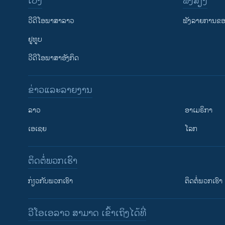
ເບິ່ງ
ຟັງສຽງ
ວີດີໂອພາສາລາວ
ຟັງລາຍການຂອງ
ຢູທູບ
ວີດີໂອພາສາອັງກິດ
ຂ່າວແລະລາຍງານ
ລາວ
ອາເມຣິກາ
ເອເຊຍ
ໂລກ
ຕິດຕໍ່ພວກເຮົາ
ກ່ຽວກັບພວກເຮົາ
ຕິດຕໍ່ພວກເຮົາ
ວີໂອເອລາວ ສາມາດ ເຂົ້າເຖິງໄດ້ທີ່