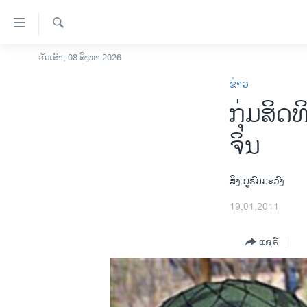
ລິ້ງ
ສຳຫລັບ
ເຂົ້າ
ຄົ້ນຫາ
ວັນເສົາ, 08 ສິງຫາ 2026
ໂຮມເພຈ
ຫາ
ຂ່າວ
ລາວ
ຂ້າມ
ກຸ່ມສິດ
ຂ້າມ
ອາເມຣິກາ
ຂ້າມ
ການເລືອກຕັ້ງ ປະທານາທີບໍດີ ສະຫະລັດ
ຈິນ
ໄປ
2024
ຫາ
ຂ່າວ​ຈີນ
ຊອກ
ສິງ ບູຣົມມະວົງ
ຄົ້ນ
ໂລກ
19,01,2011
ເອເຊຍ
ແຊຣ໌
ອິດສະຫຼະພາບດ້ານການຂ່າວ
ຊີວິດຊາວລາວ
ຊຸມຊົນຊາວລາວ