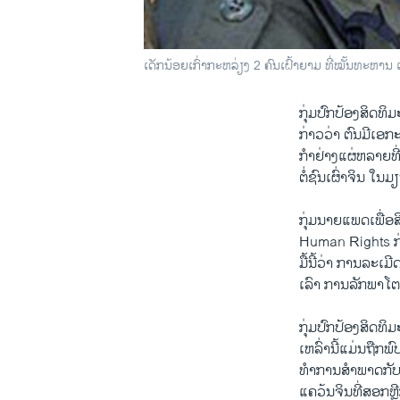
ເດັກນ້ອຍເກົ່າກະຫລ່ຽງ 2 ຄົນເຝົ້າຍາມ ທີ່ໝັ້ນທະຫານ
ກຸ່ມ​ປົກ​ປ້ອງ​ສິດທິ​ມ
ກ່າວ​ວ່າ ຕົນ​ມີ​ເ
ກຳຢ່າງ​ແຜ່​ຫລາຍ​
ຕໍ່​ຊົນ​ເຜົ່າຈິນ ​ໃນ​ມ
ກຸ່ມ​ນາຍ​ແພດ​ເພື່
Human Rights ກ່າວ​
ມື້ນີ້​ວ່າ ການລະ​ເມີດ
ເລົາ ການ​ລັກ​ພາໂຕ
ກຸ່ມ​ປົກ​ປ້ອງ​ສິດທິ​ມ
ເຫລົ່າ​ນີ້​ແມ່ນ​ຖືກ
ທໍາ​ການ​ສໍາພາດ​ກັບ
ແຄວ້ນຈິນ​ທີ່ສອກຫຼ