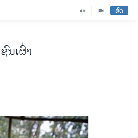
ສົດ
ົນເຜົ່າ