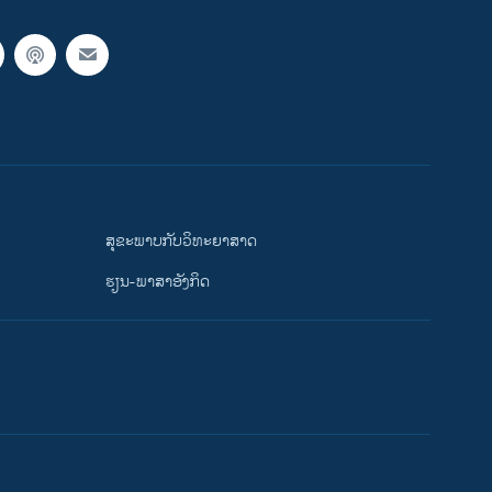
ສຸຂະພາບກັບວິທະຍາສາດ
ຮຽນ-ພາສາອັງກິດ