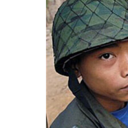
ວິທະຍາສາດ-ເທັກໂນໂລຈີ
ທຸລະກິດ
ພາສາອັງກິດ
ວີດີໂອ
ສຽງ
ລາຍການກະຈາຍສຽງ
ລາຍງານ