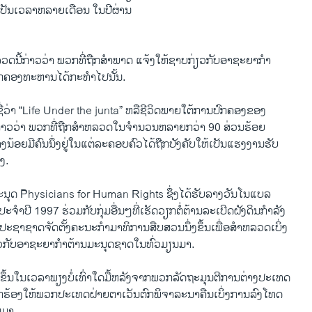
ເປັນ​ເວລາ​ຫລາຍເດືອນ ໃນ​ປີຜ່ານ
ດ​ນີ້​ກ່າວ​ວ່າ ພວກ​ທີ່​ຖືກ​ສໍາພາດ​ ແຈ້ງ​ໃຫ້​ຊາບ​ກ່ຽວ​ກັບອາຊະ​ຍາກໍາ​
ປົກຄອງ​ທະຫານ​ໄດ້​ກະທຳໄປ​ນັ້ນ.
ີ​ຊື່ວ່າ “Life Under the junta” ຫລື​ຊີວິດ​ພາຍ​ໃຕ້​ການ​ປົກຄອງຂອງ​
ວ​ວ່າ ພວກ​ທີ່​ຖືກ​ສໍາ​ຫລວດໃນ​ຈໍານວນ​ຫລາຍ​ກວ່າ 90 ສ່ວນ​ຮ້ອຍ​
ງ​ນ້ອຍ​ມີ​ຄົນ​ນຶ່ງ​ຢູ່​ໃນແຕ່ລະ​ຄອບຄົວ​ໄດ້​ຖືກ​ບັງຄັບໃຫ້​ເປັນແຮງ​ງານ​ຮັບ
າງ.
ິ​ມະນຸດ Physicians for Human Rights ຊຶ່ງ​ໄດ້​ຮັບ​ລາງວັນ​ໂນ​ແບລ​
ຈໍາປີ 1997 ຮ່ວມກັບ​ກຸ່ມອື່ນໆ​ທີ່​ເຮັດ​ວຽກ​ຕໍ່ຕ້ານ​ລະ​ເບີດ​ຝັງ​ດິນກໍາລັງ
ຊາ​ຊາດ​ຈັດ​ຕັ້ງ​ຄະນະ​ກໍາມາທິການ​ສືບສວນ​ນຶ່ງ​ຂຶ້ນ​ເພື່ອ​ສຳຫລວດເບິ່ງ
​ກັບ​ອາ​ຊະ​ຍາ​ກໍາຕ້ານ​ມະນຸດຊາດ​ໃນ​ທົ່ວ​ມຽນມາ​.
ີ​ຂຶ້ນ​ໃນ​ເວລາ​ພຽງ​ບໍ່​ເທົ່າ​ໃດ​ມື້​ຫລັງ​ຈາກ​ພວກ​ລັດຖະມຸນຕີ​ການຕ່າງປະເທດ
ຮ້ອງ​ໃຫ້​ພວກ​ປະ​ເທດ​ຝ່າຍ​ຕາ​ເວັນ​ຕົກ​ພິຈາລະນາ​ຄືນ​ເບິ່ງ​ການລົງ​ໂທດ
ນມາ​.