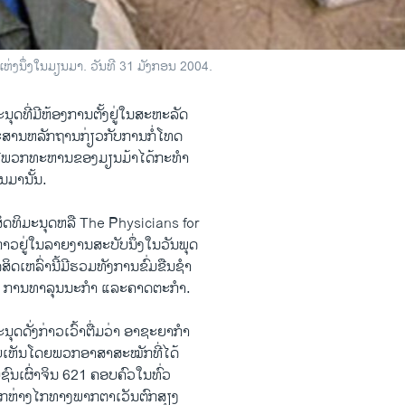
 ແຫ່ງນຶ່ງໃນມຽນມາ. ວັນທີ 31 ມັງກອນ 2004.
ະນຸດ​ທີ່​ມີ​ຫ້ອງການ​ຕັ້ງ​ຢູ່​ໃນ​ສະຫະລັດ​
ອກະສານຫລັກ​ຖານກ່ຽວ​ກັບ​ການ​ກໍ່ໂທດ
ທີ່ພວກ​ທະຫານ​ຂອງ​ມຽນມ້າໄດ້ກະທໍາ​
ຽນມາ​ນັ້ນ.
ອ​ສິດທິ​ມະນຸດ​ຫລື The Physicians for
ຢູ່​ໃນ​ລາຍ​ງານ​ສະບັບ​ນຶ່ງ​ໃນ​ວັນ​ພຸດ​
​ສິດເຫລົ່າ​ນີ້​ມີ​ຮວມທັງ​ການ​ຂົ່ມຂືນ​ຊໍາ
 ການ​ທາລຸນ​ນະ​ກໍາ ​ແລະຄາດ​ຕະກໍາ.
ະນຸດ​ດັ່ງກ່າວ​ເວົ້າ​ຕື່ມ​ວ່າ ອາ​ຊະ​ຍາ​ກໍາ
​ພົບ​ເຫັນໂດຍພວກ​ອາສາ​ສະ​ໝັກ​ທີ່​ໄດ້​
​ຊົນເຜົ່າ​ຈິນ 621 ຄອບຄົວ​ໃນທົ່ວ
ີກຫ່າງໄກທາງພາກ​ຕາ​ເວັນ​ຕົກ​ສຽງ​