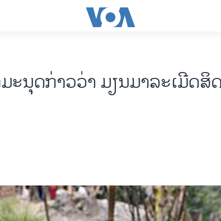
ທິມະນຸດກ່າວວ່າ ມຽນມາລະເມີດສິດຊ