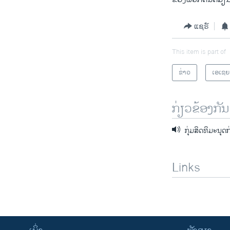
ແຊຣ໌
This item is part of
ຂ່າວ
ເອເຊຍ
ກ່ຽວຂ້ອງກັນ
ກຸ່ມສິດທິມະນຸດກ
Links