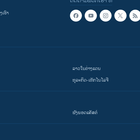
ຕິດຕາມພວກເຮົາ ທີ່
ເຮົາ
ລາວໃນຕ່າງແດນ
ທຸລະກິດ-ເທັກໂນໂລຈີ
ຟັງພອດແຄັສຕ໌