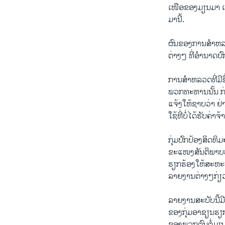
ເໜືອ​ຂອງ​ມຽນມາ ​
ມາ​ນີ້.
ຜົນ​ຂອງ​ການ​ສໍາ​ຫລວ
ຕ່າງໆ​ ທີ່ອໍານາດ​
ການ​ສໍາ​ຫລວດ​ທີ່​ມ
ພວກ​ທະຫານນັ້ນ ກ່າ
ແຈ້ງ​ໃຫ້​ຊາບ​ວ່າ ຢ່າ
ໃຊ້ທີ່​ບໍ່​ໄດ້​ຮັບ​ຄ່າ​ຈ້
ກຸ່ມ​ປົກ​ປ້ອງ​ສິດທ
ຂະ​ແໜງ​ສັນຕິພາບ​ປະ​
ຮຽກຮ້ອງ​ໃຫ້ສະຫະ​ປະ
ລາຍ​ງານ​ຕ່າງໆ​ກ່ຽວ
ລາຍ​ງານ​ສະບັບ​ນີ້​ມ
ຂອງ​ກຸ່ມ​ອາ​ຊຽນຮຽກ
ຂອງ​ພວກ​ຕົນ​ຕໍ່​ມຽ