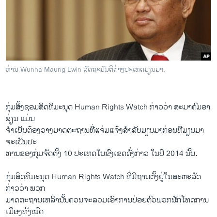
ວິທະຍາສາດ-ເທັກໂນໂລຈີ
ທຸລະກິດ
ພາສາອັງກິດ
ວີດີໂອ
ທ່ານ Wunna Maung Lwin ລັດຖະມົນຕີຕ່າງປະເທດມຽນມາ.
ສຽງ
ລາຍການກະຈາຍສຽງ
ຕິດຕາມພວກເຮົາ ທີ່
ກຸ່ມ​ສິ້ງ​ຊອມ​ສິດທິ​ມະນຸດ Human Rights Watch ກ່າວ​ວ່າ ສະມາຄົມອາ​
ລາຍງານ
ຊ່ຽນ ແມ່ນ
ຈໍາ​ເປັນ​ຕ້ອງວາງມາດຕະຖານ​ທີ່​ແຈ່ມ​ແຈ້ງສໍາລັບ​ມຽນມາ​ກ່ອນ​ທີ່​ມຽນມາ​
ຈະ​ເປັນ​ປະ
ພາສາຕ່າງໆ
ທານ​ຂອງ​ກຸ່ມຈັດ​ຕັ້ງ 10 ປະ​ເທດ​ໃນ​ຂົງ​ເຂດດັ່ງກ່າວ ​ໃນ​ປີ 2014 ນັ້ນ.
ກຸ່ມ​ສິດທິ​ມະນຸດ​ Human Rights Watch ທີ່​ມີ​ຖານ​ຕັ້ງ​ຢູ່​ໃນ​ສະຫະລັດ​
ກ່າວ​ວ່າ ພວກ
ມາດຕະຖານ​ເຫລົ່າ​ນັ້ນຄວນ​ຈະ​ລວມ​ເອົາ​ການ​ປ່ອຍ​ຕົວ​ພວກ​ນັກ​ໂທດ​ການ​
ເມືອງ​ທັງ​ໝົດ