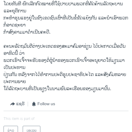
ໂດຍທັນທີ ຍົກ​ເລີກ​ກົດໝາຍ​ທີ່​ໃຊ້​ປາບ​ປາມ​ພວກ​ທີ່​ຄັດຄ້ານ​ລັດຖະບານ ​
ແລະ​ຍຸຕິ​ການ
ກະທໍາ​ຮຸນ​ແຮງ​ຢູ່​ໃນ​ຂົງ​ເຂດ​ຊົນ​ເຜົ່າ​ທີ່​ເປັນ​ຂໍ້​ຂັດ​ແຍ້​ງກັນ​ ແລະນໍາ​ເອົາ​ພວກ
ກໍ່​ອາດຊະຍາ​
ກໍາ​ສົງຄາມມາ​ດໍາ​ເນີນ​ຄະດີ.
ຄະນະ​ລັດຖມົນຕີ​ຕ່າງປະ​ເທດ​ຂອງ​ສະມາຄົມ​ອາ​ຊ່ຽນ ​ໄດ້​ປະກາດ​ເມື່ອວັນ​
ອາທິດນີ້ ວ່າ
ພວກ​ເຂົາ​ເຈົ້າຈະ​ຮັບຮອງ​ຕໍ່ຜູ້​ນໍາ​ຂອງ​ພວກ​ເຂົາ​ເຈົ້າ​ອະນຸຍາດ​ໃຫ້​ມຽນມາ​
ເປັນ​ປະທານ​
ປ່ຽນ​ກັນ ຫລັງ​ຈາກ​ໄດ້​ທໍາ​ການ​ປະຕິ​ຮູບປະຊາທິປະ​ໄຕ ​ແລະ​ສັງຄົມ​ຫລາຍ​
ປະການ​ພາຍ
ໃຕ້​ລັດຖະບານ​ທີ່​ເປັນ​ພຽງໃນ​ນາມ​ພົນລະ​ເຮືອນ​ຂອງ​ມຽນມາ​ນັ້ນ.
ແຊຣ໌
Follow us
This item is part of
ຂ່າວ
ເອເຊຍ