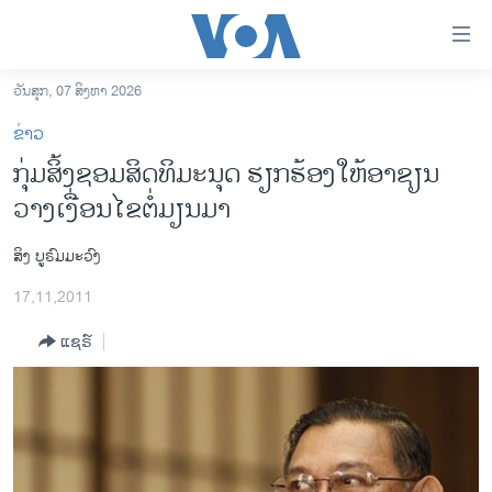
ລິ້ງ
ສຳຫລັບ
ເຂົ້າ
ວັນສຸກ, 07 ສິງຫາ 2026
ຫາ
ໂຮມເພຈ
ຂ່າວ
ຂ້າມ
ລາວ
ກຸ່ມສິ້ງຊອມສິດທິມະນຸດ ຮຽກຮ້ອງໃຫ້ອາຊຽນ
ຂ້າມ
ອາເມຣິກາ
ວາງເງື່ອນໄຂຕໍ່ມຽນມາ
ຂ້າມ
ໄປ
ການເລືອກຕັ້ງ ປະທານາທີບໍດີ ສະຫະລັດ 2024
ຫາ
ສິງ ບູຣົມມະວົງ
ຂ່າວ​ຈີນ
ຊອກ
17,11,2011
ຄົ້ນ
ໂລກ
ແຊຣ໌
ເອເຊຍ
ອິດສະຫຼະພາບດ້ານການຂ່າວ
ຊີວິດຊາວລາວ
ຊຸມຊົນຊາວລາວ