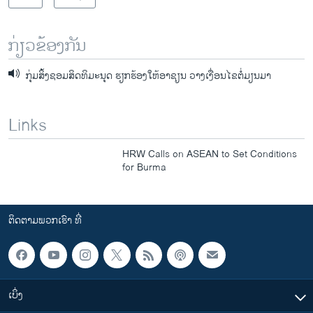
ກ່ຽວຂ້ອງກັນ
ກຸ່ມສິ້ງຊອມສິດທິມະນຸດ ຮຽກຮ້ອງໃຫ້ອາຊຽນ ວາງເງື່ອນໄຂຕໍ່ມຽນມາ
Links
HRW Calls on ASEAN to Set Conditions
for Burma
ຕິດຕາມພວກເຮົາ ທີ່
ເບິ່ງ