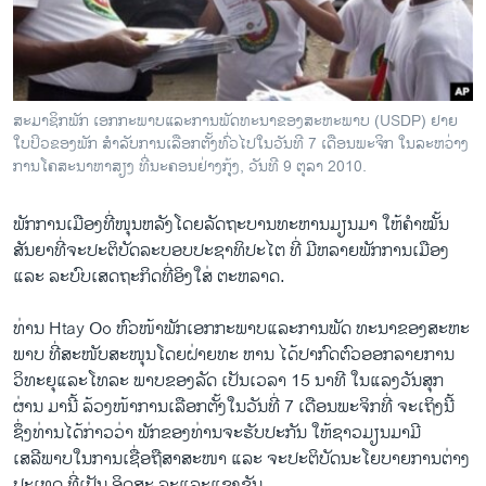
ວິທະຍາສາດ-ເທັກໂນໂລຈີ
ທຸລະກິດ
ພາສາອັງກິດ
ສະມາຊິກພັກ ເອກກະພາບແລະການພັດທະນາຂອງສະຫະພາບ (USDP) ຢາຍ
ວີດີໂອ
ໃບປິວຂອງພັກ ສໍາລັບການເລືອກຕັ້ງທົ່ວໄປໃນວັນທີ 7 ເດືອນພະຈິກ ໃນລະຫວ່າງ
ການໂຄສະນາຫາສຽງ ທີ່ນະຄອນຢ່າງກຸ້ງ, ວັນທີ 9 ຕຸລາ 2010.
ສຽງ
ລາຍການກະຈາຍສຽງ
ພັກການເມືອງທີ່ໜຸນຫລັງໂດຍລັດຖະບານທະຫານມຽນມາ ໃຫ້ຄໍາໝັ້ນ
ຕິດຕາມພວກເຮົາ ທີ່
ສັນຍາທີ່ຈະປະຕິບັດລະບອບປະຊາທິປະໄຕ ທີ່ ມີຫລາຍພັກການເມືອງ
ລາຍງານ
ແລະ ລະບົບເສດຖະກິດທີ່​ອິງ​ໃສ່ ຕະຫລາດ.
ທ່ານ Htay Oo ຫົວໜ້າພັກ​ເອກ​ກະພາບແລະການພັດ ທະນາຂອງ​ສະຫະ​
ພາສາຕ່າງໆ
ພາບ ທີ່ສະໜັບສະໜຸນໂດຍຝ່າຍທະ ຫານ ໄດ້ປາກົດຕົວອອກລາຍການ
ວິທະຍຸແລະໂທລະ ພາບຂອງລັດ ​ເປັນ​ເວລາ 15 ນາທີ ​ໃນ​ແລງວັນສຸກ
ຜ່ານ ມານີ້ ລ້ວງໜ້າການເລືອກຕັ້ງໃນວັນທີ່ 7 ເດືອນພະຈິກທີ່ ຈະເຖິງນີ້
ຊຶ່ງທ່ານ​ໄດ້ກ່າວວ່າ ພັກຂອງທ່ານຈະຮັບປະກັນ ໃຫ້ຊາວມຽນມາມີ
ເສລີພາບ​ໃນການເຊື່ອຖືສາສະໜາ ແລະ ຈະປະຕິບັດນະໂຍບາຍການຕ່າງ
ປະເທດ ທີ່ເປັນ ອິດສະ ລະແລະ​ແຂງ​ຂັນ.