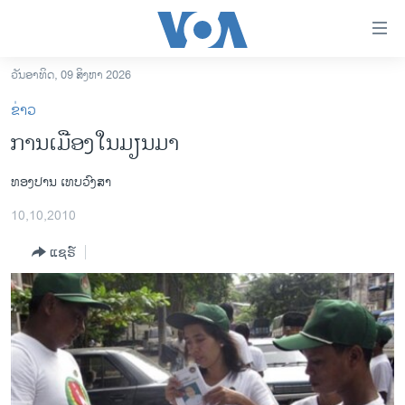
ລິ້ງ
ສຳຫລັບ
ເຂົ້າ
ວັນອາທິດ, 09 ສິງຫາ 2026
ຫາ
ໂຮມເພຈ
ຂ່າວ
ຂ້າມ
ລາວ
ການເມືອງໃນມຽນມາ
ຂ້າມ
ອາເມຣິກາ
ຂ້າມ
ທອງປານ ເທບວົງສາ
ໄປ
ການເລືອກຕັ້ງ ປະທານາທີບໍດີ ສະຫະລັດ 2024
ຫາ
10,10,2010
ຂ່າວ​ຈີນ
ຊອກ
ຄົ້ນ
ແຊຣ໌
ໂລກ
ເອເຊຍ
ອິດສະຫຼະພາບດ້ານການຂ່າວ
ຊີວິດຊາວລາວ
ຊຸມຊົນຊາວລາວ