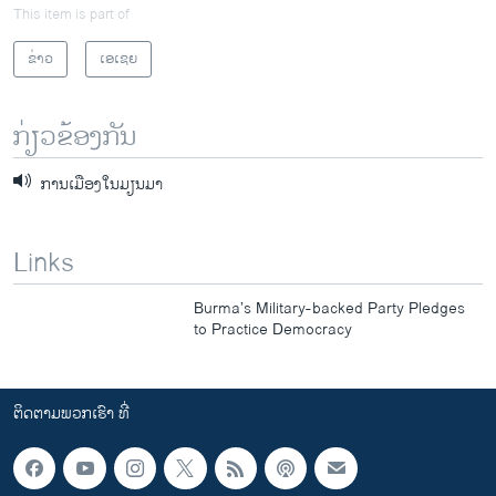
This item is part of
ຂ່າວ
ເອເຊຍ
ກ່ຽວຂ້ອງກັນ
ການເມືອງໃນມຽນມາ
Links
Burma’s Military-backed Party Pledges
to Practice Democracy
ຕິດຕາມພວກເຮົາ ທີ່