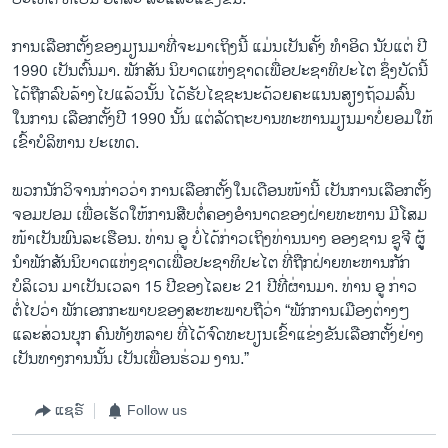
ການເລືອກຕັ້ງຂອງມຽນມາທີ່ຈະມາເຖິງນີ້ ​ແມ່ນເປັນຄັ້ງ ທໍາອິດ ນັບແຕ່ ປີ
1990 ເປັນຕົ້ນມາ. ພັກສັນ ນິບາດແຫ່ງຊາດເພື່ອປະຊາທິປະໄຕ ຊຶ່ງບັດນີ້
ໄດ້ຖືກລົບລ້າງໄປແລ້ວນັ້ນ ໄດ້ຮັບ​ໄຊຊະນະ​ດ້ວຍຄະແນນສຽງຖ້ວມລົ້ນ
ໃນການ ເລືອກຕັ້ງປີ 1990 ນັ້ນ ແຕ່ລັດຖະບານທະຫານມຽນມາບໍ່​ຍອມໃຫ້
ເຂົ້າບໍລິຫານ ປະເທດ.
ພວກນັກວິຈານກ່າວວ່າ ການເລືອກຕັ້ງໃນເດືອນໜ້ານີ້ ເປັນການເລືອກຕັ້ງ
ຈອມ​ປອມ ເພື່ອ​ເຮັດ​ໃຫ້ການສືບຕໍ່ຄອງ​ອໍານາດ​ຂອງ​ຝ່າຍທະຫານ ມີໂສມ​
ໜ້າ​ເປັນ​ພົນລະ​ເຮືອນ. ທ່ານ ອູ ບໍ່ໄດ້ກ່າວເຖິງທ່ານນາງ ອອງຊານ ຊູຈີ ຜູູ້
ນໍາພັກສັນນິບາດ​ແຫ່ງ​ຊາດເພື່ອປະຊາທິປະໄຕ ທີ່ຖືກຝ່າຍທະຫານກັກ
ບໍລິເວນ ມາເປັນເວລາ 15 ປີຂອງ​ໄລຍະ 21 ປີທີ່ຜ່ານມາ. ທ່ານ ອູ ກ່າວ
ຕໍ່ໄປວ່າ ພັກ​ເອກ​ກະພາບ​ຂອງ​ສະຫະພາບຖືວ່າ “ພັກການເມືອງຕ່າງໆ
ແລະສ່ວນບຸກ ຄົນທັງຫລາຍ ທີ່​ໄດ້ຈົດທະບຽນ​ເຂົ້າ​ແຂ່ງຂັນ​ເລືອກຕັ້ງຢ່າງ
ເປັນທາງການນັ້ນ ເປັນ​ເພື່ອນຮ່ວມ ງານ.”
ແຊຣ໌
Follow us