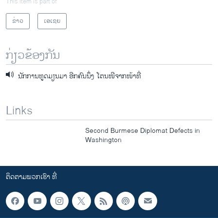
This item is part of
ຂ່າວ
ເອເຊຍ
ກ່ຽວຂ້ອງກັນ
ນັກການທູດມຽນມາ ອີກຄົນນຶ່ງ ໂຕນໜີຈາກໜ້າທີ່
Links
Second Burmese Diplomat Defects in
Washington
ຕິດຕາມພວກເຮົາ ທີ່