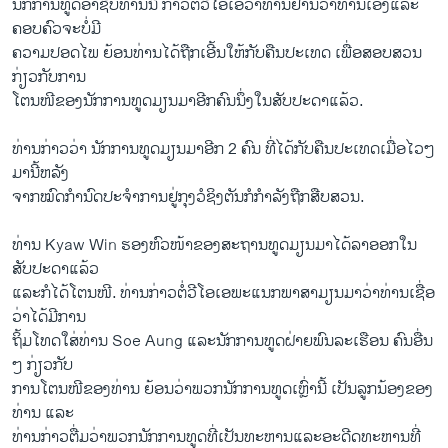
ນັກການທູດອາຊີບທ່ານນີ້ ກ່າວຕໍ່ວີໂອເອວ່າທ່ານຢ້ານວ່າທ່ານເອງແລະ
ຄອບຄົວຈະບໍ່ມີ
ຄວາມປອດໄພ ຍ້ອນທ່ານໄດ້ຖືກເອີ້ນໃຫ້ກັບຄືນປະເທດ ເພື່ອສອບສວນ
ກ່ຽວກັບການ
ໂຕນໜີຂອງນັກການທູດມຽນມາອີກຄົນນຶ່ງໃນສັບປະດາແລ້ວ.
ທ່ານກ່າວວ່າ ນັກການທູດມຽນມາອີກ 2 ຄົນ ທີ່ໄດ້ກັບຄືນປະເທດເມື່ອໄວໆ
ມານີ້ຫລັງ​
ຈາກ​ໝົດ​ກໍານົດປະຈຳການຢູ່ກຸງວໍຊິງຕັນກໍກໍາລັງ​ຖືກສືບສວນ.
ທ່ານ Kyaw Win ຮອງຫົວໜ້າຂອງສະຖານທູດມຽນມາໄດ້ລາອອກໃນ
ສັບປະດາແລ້ວ
ແລະກໍໄດ້ໂຕນໜີ. ທ່ານກ່າວຕໍ່ວີໂອເອພະແນກພາສາມຽນມາວ່າທ່ານເຊື່ອ
ວ່າໄດ້ມີການ
ຖິ້ມໂທດໃສ່ທ່ານ Soe Aung ແລະນັກການທູດຝ່າຍພົນລະເຮືອນ ຄົນອື່ນ
ໆ ກ່ຽວກັບ
ການໂຕນໜີຂອງທ່ານ ຍ້ອນ​ວ່າພວກນັກການທູດເຫຼົ່ານີ້ ເປັນລູກນ້ອງຂອງ
ທ່ານ ແລະ
ທ່ານກ່າວຕື່ມວ່າພວກນັກການທູດທີ່ເປັນທະຫານແລະອະດີດທະຫານທີ່