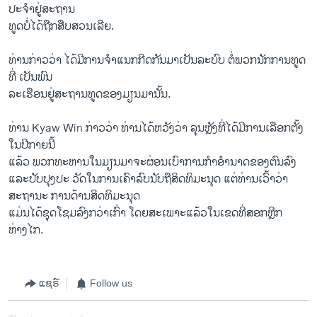
ປະຈຳຢູ່ສະຖານ
ທູດບໍ່ໄດ້ຖືກສືບສວນເລີຍ.
ທ່ານກ່າວວ່າ ໄດ້ມີການຈຳແນກກີດກັນມາ​ເປັນ​ລະບົບ ຕໍ່ພວກນັກການທູດ
ທີ່ ເປັນພົນ
ລະເຮືອນຢູ່ສະຖານທູດຂອງມຽນມານັ້ນ.
ທ່ານ Kyaw Win ກ່າວວ່າ ທ່ານ​ໄດ້ຫວັງວ່າ ລຸນຫຼັງທີ່ໄດ້ມີການເລືອກຕັ້ງ
ໃນປີກາຍນີ້
ແລ້ວ ພວກທະຫານໃນມຽນມາຈະຜ່ອນເບົາການກຳອຳນາດຂອງຕົນລົງ
ແລະປັບປຸງປະ ວັດໃນການເຄົາລົບນັບຖືສິດທິມະນຸດ ແຕ່ທ່ານເວົ້າວ່າ
ສະຖານະ ການດ້ານສິດທິມະນຸດ
ແມ່ນໄດ້ຊຸດໂຊມລົງກວ່າເກົ່າ ໂດຍສະເພາະແລ້ວໃນເຂດທີ່ສອກຫຼີກ
ຫ່າງໄກ.
ແຊຣ໌
Follow us