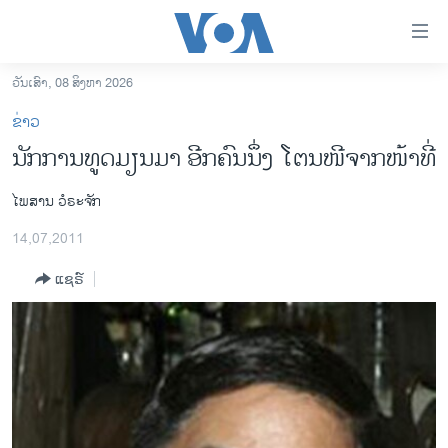
ລິ້ງ
ສຳຫລັບ
ເຂົ້າ
ວັນເສົາ, 08 ສິງຫາ 2026
ຫາ
ໂຮມເພຈ
ຂ່າວ
ຂ້າມ
ລາວ
ນັກການທູດມຽນມາ ອີກຄົນນຶ່ງ ໂຕນໜີຈາກໜ້າທີ່
ຂ້າມ
ອາເມຣິກາ
ຂ້າມ
ໄພສານ ວໍຣະຈັກ
ໄປ
ການເລືອກຕັ້ງ ປະທານາທີບໍດີ ສະຫະລັດ 2024
ຫາ
14,07,2011
ຂ່າວ​ຈີນ
ຊອກ
ຄົ້ນ
ແຊຣ໌
ໂລກ
ເອເຊຍ
ອິດສະຫຼະພາບດ້ານການຂ່າວ
ຊີວິດຊາວລາວ
ຊຸມຊົນຊາວລາວ