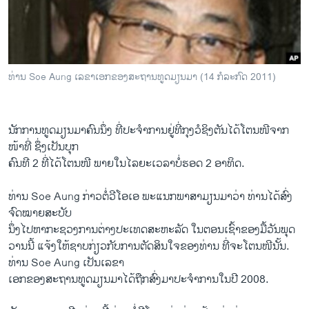
ວິທະຍາສາດ-ເທັກໂນໂລຈີ
ທຸລະກິດ
ພາສາອັງກິດ
ທ່ານ Soe Aung ເລຂາເອກຂອງສະຖານທູດມຽນມາ (14 ກໍລະກົດ 2011)
ວີດີໂອ
ສຽງ
ນັກການທູດມຽນມາຄົນນຶ່ງ ທີ່ປະຈຳການຢູ່ທີ່ກຸງວໍຊິງຕັນໄດ້ໂຕນໜີຈາກ
ລາຍການກະຈາຍສຽງ
ໜ້າທີ່ ຊຶ່ງເປັນບຸກ
ຕິດຕາມພວກເຮົາ ທີ່
ຄົນທີ 2 ທີ່ໄດ້ໂຕນໜີ ພາຍໃນໄລຍະເວລາບໍ່ຮອດ 2 ອາທິດ.
ລາຍງານ
ທ່ານ Soe Aung ກ່າວຕໍ່ວີໂອເອ ພະແນກພາສາມຽນມາວ່າ ທ່ານໄດ້ສົ່ງ
ຈົດໝາຍສະບັບ
ພາສາຕ່າງໆ
ນຶ່ງໄປຫາກະຊວງການຕ່າງປະເທດສະຫະລັດ ໃນຕອນເຊົ້າຂອງມື້ວັນພຸດ
ວານນີ້ ​ແຈ້ງ​ໃຫ້​ຊາບກ່ຽວກັບການຕັດສິນໃຈຂອງທ່ານ ທີ່ຈະໂຕນໜີນັ້ນ.
ທ່ານ​ Soe Aung ເປັນເລຂາ
ເອກຂອງສະຖານທູດມຽນມາໄດ້ຖືກສົ່ງມາປະຈຳການໃນປີ 2008.