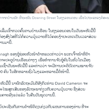
ອກຈາກບ້ານພັກ ທີ່ຖະໜົນ Downing Street ໃນກຸງລອນດອນ ເພອໄປຖະແຫລງຕສະພາ
ລີ້ມ​ເຂົ້າ​ກວດ​ຄົ້ນ​ຕາມ​ບ້ານ​ເຮືອນ​ ໃນ​ກຸງ​ລອນ​ດອນ​ໃນ​ວັນ​ພະຫັດ​ມື້​ນີ້
້ອງ​ສົງໄສ​ທີ່ໄດ້​ກໍ່​ຄວາມ​ວຸ້ນວາຍ​ທີ່​ໄດ້ຄອບ​ງໍາປະ​ເທດເປັນ​ເວລາ​ສ່ວນ​
ນ​ມາ​ນີ້.
gh ຮອງ​ຜູ້ຊ່ອຍ​ຫົວໜ້າ​ຕໍາຫລວດ​ກ່າວ​ວ່າ ພວກ​ເຈົ້າ​ໜ້າ​ທີ່ຕໍາ
​ປະຕູ​ບ້ານ​ເຮືອນ​ຕ່າງໆ​ ເພື່ອ​ທໍາ​ການ​ຈັບ​ຜູ້​ຄົນ​ໃນ​ທົ່ວ​ໂຕ​ເມືອງ​
ເຊົ້າ​ວັນ​ພະຫັດ​ມື້​ນີ້ ​ແລະ​ກ່າວ​ວ່າ ຈະ​ມີ​ການ​ປະຕິບັດ​ຕາມ​ໝາຍ​ຈັບ
 ຄົນ​ ໃນ​ອີກຫລາຍ​ຊົ່ວ​ໂມງ​ແລະ​ຫລາຍ​ມື້​ຕໍ່ໜ້າ​ນີ້.
ະຫັດ​ມື້​ນີ້ ນາຍົກລັດຖະມົນຕີອັງກິດ​ທ່ານ David Cameron ຈະ
ສະ​ໄໝ​ສຸກ​ເສິນ​ຂອງ​ລັດຖະພາ​ກ່ຽວ​ກັບ​ຄວາມ​ວຸ້ນວາຍ ຊຶ່ງ​ສ່ວນ
ອນຄາຍ​ລົງແດ່​ແລ້ວ​ ໃນຄືນ​ວັນ​ພຸດ​ວານ​ນີ້.
ປະ​ເຊີນ​ກັນ​ການ​ຕໍາ​ໜິຕິຕຽນ​ກ່ຽວ​ກັບ​ແຜນການ​ຂອງ​ທ່ານ ​ທີ່ຈະ