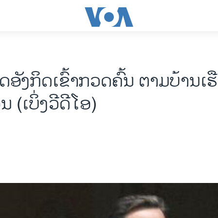
ດອັງກິດເຂົ້າກວດຄົ້ນ ຕາມບ້ານເ
(ເບິ່ງວີດີໂອ)