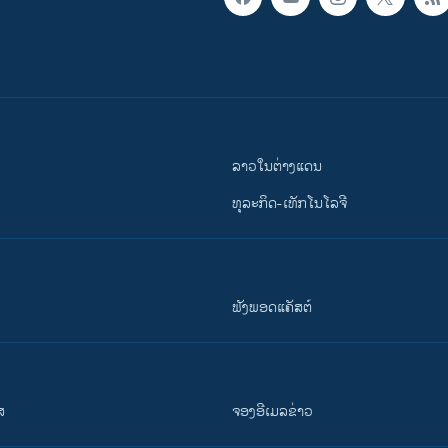
ລາວໃນຕ່າງແດນ
ທຸລະກິດ-ເທັກໂນໂລຈີ
ຟັງພອດແຄັສຕ໌
ສ
ຈອງອີເມລຂ່າວ