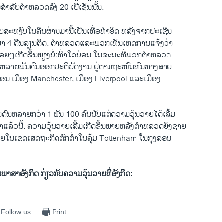
ໍາລັບ​ຕໍາຫລວດ​ລົງ 20 ​ເປີ​ເຊັນ​ນັ້ນ.
​ງຽບ​ສະຫງົບ​ໃນ​ຄືນ​ຜ່ານ​ມາ​ນີ້​ເປັນ​ເທື່ອ​ທໍາ​ອິດ ຫລັງ​ຈາກ​ປະ​ເຊີນ​
ມາ 4 ຄືນ​ລຽນຕິດ. ຕໍາຫລວດແລະ​ພວກ​ເຫັນ​ເຫດການ​ແຈ້ງ​ວ່າ​
ຍໆ​ເກີດ​ຂຶ້ນພຽງ​ບໍ່​ເທົ່າ​ໃດ​ບ່ອນ ​ໃນ​ຂະນະ​ທີ່​ພວກ​ຕໍາຫລວດ
ລາຍ​ພັນຄົນ​ອອກ​ປະຕິບັດ​ງານ​ ຢູ່​ຕາມຖະໜົນ​ຫົນທາງ​ສາຍ
ດອນ ​ເມືອງ Manchester, ເມືອງ Liverpool ​ແລະ​ເມືອງ
ມ​ຄົນ​ຫລາຍ​ກວ່າ 1 ພັນ 100 ຄົນ​ນັບ​ແຕ່ຄວາມວຸ້ນວາຍ​ໄດ້​ເລີ້ມ
ນ​ເສົາ​ແລ້ວ​ນີ້. ຄວາມ​ວຸ້ນວາຍເລີ້ມເກີດ​ຂຶ້ນພາຍຫລັງ​ຕໍາຫລວດ​ຍິງ​ຊາຍ
ຕາຍ​ໃນ​ເຂດ​ເສດຖະກິດ​ຕົກ​ຕໍ່າ​ໃນ​ຄຸ້ມ Tottenham ​ໃນ​ກຸງ​ລອນ
ນພາສາອັງກິດ ກ່ຽວກັບຄວາມວຸ້ນວາຍທີ່ອັງກິດ:
Follow us
Print