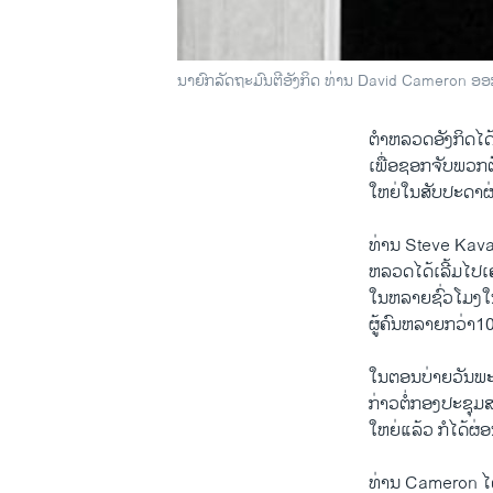
ນາຍົກລັດຖະມົນຕີອັງກິດ ທ່ານ David Cameron ອ
ຕໍາຫລວດ​ອັງກິດ​ໄດ້​ເ
ເພື່ອ​ຊອກ​ຈັບ​ພວກ​ຕ
ໃຫຍ່​ໃນສັບປະດາ​ຜ່າ
ທ່ານ Steve Kavana
ຫລວດໄດ້​ເລີ້ມໄປ​ເຄາະ
ໃນ​ຫລາຍ​ຊົ່ວໂມງ​ໃນ​
ຜູ້​ຄົນຫລາຍ​ກວ່າ100
ໃນ​ຕອນ​ບ່າຍ​ວັນ​ພ
ກ່າວຕໍ່​ກອງ​ປະຊຸມ​
ໃຫຍ່​ແລ້ວ​ ກໍ​ໄດ້​ຜ່
ທ່ານ Cameron ​ໄດ້​