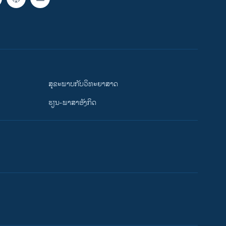
ສຸຂະພາບກັບວິທະຍາສາດ
ຮຽນ-ພາສາອັງກິດ