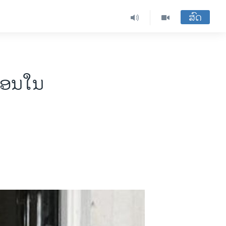
ສົດ
ຮືອນໃນ