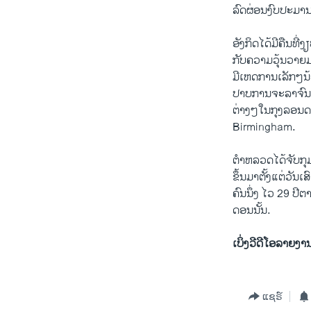
ລົດ​ຜ່ອນ​ງົບປະມານ​ສ
ອັງກິດ​ໄດ້​ມີ​ຄືນ​ທີ່
ກັບຄວາມ​ວຸ້ນວາຍ​
ມີເຫ​ດການເລັກໆ​ນ້ອ
ປາບ​ການຈະລາຈົນ​ຫ
ຕ່າງໆ​ໃນ​ກຸງລອນ​
Birmingham.
ຕໍາຫລວດ​ໄດ້​ຈັບ​ກຸ
ຂຶ້ນ​ມາ​ຕັ້ງ​ແຕ່​ວັ
ຄົນ​ນຶ່ງ ໄວ 29 ປີ​
ດອນ​ນັ້ນ.
ເບິ່ງວີດີໂອລາຍງາ
ແຊຣ໌