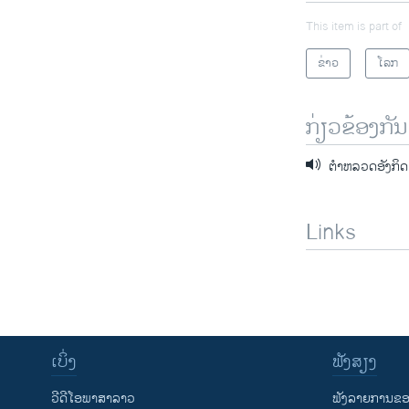
This item is part of
ຂ່າວ
ໂລກ
ກ່ຽວຂ້ອງກັນ
ຕໍາຫລວດອັງກິດເ
Links
ເບິ່ງ
ຟັງສຽງ
ວີດີໂອພາສາລາວ
ຟັງລາຍການຂອງ