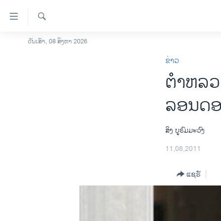
ລິ້ງ
ສຳຫລັບ
ເຂົ້າ
ຄົ້ນຫາ
ວັນເສົາ, 08 ສິງຫາ 2026
ໂຮມເພຈ
ຫາ
ຂ່າວ
ລາວ
ຂ້າມ
ຕໍາຫລວ
ຂ້າມ
ອາເມຣິກາ
ຂ້າມ
ການເລືອກຕັ້ງ ປະທານາທີບໍດີ ສະຫະລັດ
ລອນດອນ 
ໄປ
2024
ຫາ
ຂ່າວ​ຈີນ
ຊອກ
ສິງ ບູຣົມມະວົງ
ຄົ້ນ
ໂລກ
11,08,2011
ເອເຊຍ
ແຊຣ໌
ອິດສະຫຼະພາບດ້ານການຂ່າວ
ຊີວິດຊາວລາວ
ຊຸມຊົນຊາວລາວ