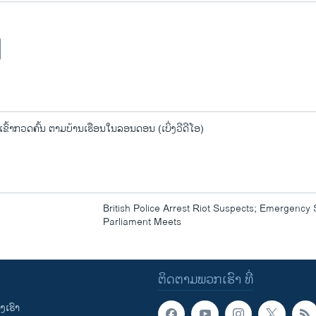
ຂົ້າກວດຄົ້ນ ຕາມບ້ານເຮືອນໃນລອນດອນ (ເບິ່ງວີດີໂອ)
British Police Arrest Riot Suspects; Emergency 
Parliament Meets
ຕິດຕາມພວກເຮົາ ທີ່
ເຮົາ