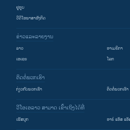
ຢູທູບ
ວີດີໂອພາສາອັງກິດ
ຂ່າວແລະລາຍງານ
ລາວ
ອາເມຣິກາ
ເອເຊຍ
ໂລກ
ຕິດຕໍ່ພວກເຮົາ
ກ່ຽວກັບພວກເຮົາ
ຕິດຕໍ່ພວກເຮົາ
ວີໂອເອລາວ ສາມາດ ເຂົ້າເຖິງໄດ້ທີ່
ເຟັສບຸກ
ອາຣ໌ ແອັສ ແອັ