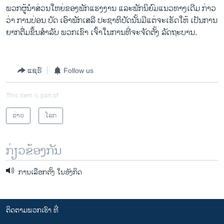
ພວກຜູ້ນຳສ່ວນໃຫຍ່ຂອງພັກແຮງງານ ແລະພັກນິຍົມແນວທາງເດີມ ກ່າວ
ວ່າ ການປ່ອນ ບັດ ເອົາພັກເສລີ ປະຊາທິປັດນັ້ນມີແຕ່ຈະເຮັດໃຫ້ ເປັນການ
ຍາກຕື່ມຂຶ້ນສຳລັບ ພວກເຂົາ ເຈົ້າໃນການທີ່ຈະຈັດຕັ້ງ ລັດຖະບານ.
ແຊຣ໌
Follow us
This item is part of
ຂ່າວ
ໂລກ
ກ່ຽວຂ້ອງກັນ
ການເລືອກຕັ້ງ ໃນອັງກິດ
ຕິດຕາມພວກເຮົາ ທີ່