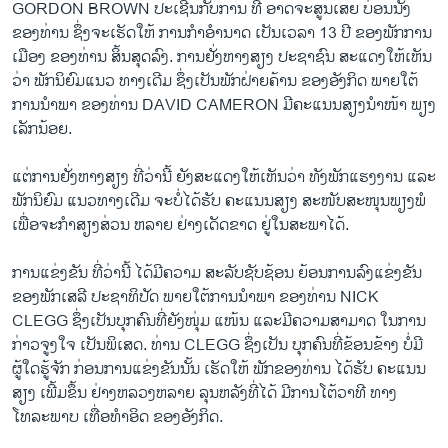
GORDON BROWN ປະເຊີນກັບການ ທີ່ ອາດຈະສູນເສຍ ບ່ອນນັ່ງ
ວິທະຍາສາດ-ເທັກໂນໂລຈີ
ຂອງທ່ານ ຊຶ່ງຈະເຮັດໃຫ້ ການກຳອຳນາດ ເປັນເວລາ 13 ປີ ຂອງພັກການ
ທຸລະກິດ
ເມືອງ ຂອງທ່ານ ສິ້ນສຸດລົງ. ການຢັ່ງຫາງສຽງ ປະຊາຊົນ ສະແດງໃຫ້ເຫັນ
ວ່າ ພັກນິຍົມແນວ ທາງເດີມ ຊຶ່ງເປັນພັກຝ່າຍຄ້ານ ຂອງອັງກິດ ພາຍໃຕ້
ພາສາອັງກິດ
ການນຳພາ ຂອງທ່ານ DAVID CAMERON ມີຄະແນນສຽງນຳໜ້າ ພຽງ
ວີດີໂອ
ເລັກນ້ອຍ.
ສຽງ
ແຕ່ການຢັ່ງຫາງສຽງ ທີ່ວ່ານີ້ ຍັງສະແດງໃຫ້ເຫັນວ່າ ທັງພັກແຮງງານ ແລະ
ພັກນິຍົມ ແນວທາງເດີມ ຈະບໍ່ໄດ້ຮັບ ຄະແນນສຽງ ສະໜັບສະໜຸນພຽງພໍ
ລາຍການກະຈາຍສຽງ
ຕິດຕາມພວກເຮົາ ທີ່
ເພື່ອຈະກຳສຽງສ່ວນ ຫລາຍ ຢ່າງເດັດຂາດ ຢູ່ໃນສະພາໄດ້.
ລາຍງານ
ການແຂ່ງຂັນ ທີ່ວ່ານີ້ ໄດ້ມີຄວາມ ສະລັບຊັບຊ້ອນ ຍ້ອນການລົງແຂ່ງຂັນ
ຂອງພັກເສລີ ປະຊາທິປັດ ພາຍໃຕ້ການນຳພາ ຂອງທ່ານ NICK
ພາສາຕ່າງໆ
CLEGG ຊຶ່ງເປັນບຸກຄົນທີ່ຍັງໜຸ່ມ ແໜ້ນ ແລະມີຄວາມສາມາດ ໃນການ
ກ່າວຈູງໃຈ ເປັນພິເສດ. ທ່ານ CLEGG ຊຶ່ງເປັນ ບຸກຄົນທີ່ຂ້ອນຂ້າງ ບໍ່ມີ
ຜູ້ໃດຮູ້ຈັກ ກ່ອນການແຂ່ງຂັນນັ້ນ ເຮັດໃຫ້ ພັກຂອງທ່ານ ໄດ້ຮັບ ຄະແນນ
ສຽງ ເພີ້ມຂຶ້ນ ຢ່າງຫລວງຫລາຍ ລຸນຫລັງທີ່ໄດ້ ມີການໂຕ້ວາທີ ທາງ
ໂທລະພາບ ເທື່ອທຳອິດ ຂອງອັງກິດ.