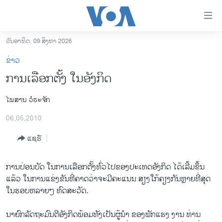
ລິ້ງ
ສຳຫລັບ
ເຂົ້າ
ວັນອາທິດ, 09 ສິງຫາ 2026
ຫາ
ໂຮມເພຈ
ຂ່າວ
ຂ້າມ
ລາວ
ການເລືອກຕັ້ງ ໃນອັງກິດ
ຂ້າມ
ອາເມຣິກາ
ຂ້າມ
ໄພສານ ວໍຣະຈັກ
ໄປ
ການເລືອກຕັ້ງ ປະທານາທີບໍດີ ສະຫະລັດ 2024
ຫາ
06,05,2010
ຂ່າວ​ຈີນ
ຊອກ
ຄົ້ນ
ແຊຣ໌
ໂລກ
ເອເຊຍ
ການປ່ອນບັດ ໃນການເລືອກຕັ້ງທົ່ວໄປຂອງປະເທດອັງກິດ ໄດ້ເລີ້ມຂຶ້ນ
ອິດສະຫຼະພາບດ້ານການຂ່າວ
ແລ້ວ ໃນການແຂ່ງຂັນທີ່ຄາດວ່າຈະມີຄະແນນ ສຽງໃກ້ຄຽງກັນຫຼາຍທີ່ສຸດ
ໃນຮອບຫລາຍໆ ທົດສະວັດ.
ຊີວິດຊາວລາວ
ຊຸມຊົນຊາວລາວ
ນາຍົກລັດຖະມົນຕີອັງກິດພ້ອມທັງເປັນຜູ້ນຳ ຂອງພັກແຮງ ງານ ທ່ານ