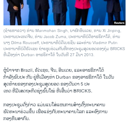
ວິທະຍາສາດ-ເທັກໂນໂລຈີ
ທຸລະກິດ
ພາສາອັງກິດ
(ຊ້າຍຫາຂວາ) ທ່ານ Manmohan Singh, ນາຍົກອິນເດຍ, ທານ Xi Jinping,
ວີດີໂອ
ປະທານປະເທດຈີນ, ທ່ານ Jacob Zuma, ປະທານາທິບໍດີອາຟຣິກາໃຕ້, ທ່ານ
ນາງ Dilma Rousseff, ປະທານາທິບໍດີເບຣຊິນ ແລະທ່ານ Vladimir Putin
ສຽງ
ປະທານາທິບໍດີຣັດເຊຍ ຖ່າຍຮູບຮ່ວມກັນທີ່ກອງປະຊຸມສຸດຍອດຂອງກຸ່ມ BRICKS
ທີ່ເມືອງທ່າ Durban ອາຟຣິກາໃຕ້ ໃນວັນທີ 27 ມີນາ 2013.
ລາຍການກະຈາຍສຽງ
ຕິດຕາມພວກເຮົາ ທີ່
ລາຍງານ
ຜູ້ນໍາຈາກ Brazil, ຣັດເຊຍ, ຈີນ, ອິນເດຍ, ແລະອາຟຣິກາໃຕ້
ກໍາລັງພົບປະ ກັນ ຢູ່ທີ່ເມືອງທ່າ Durban ຂອງອາຟຣິກາໃຕ້ ໃນວັນ
ສຸດທ້າຍຂອງກອງປະຊຸມສຸດຍອດ ຂອງບັນດາ 5 ປະ
ພາສາຕ່າງໆ
ເທດ ທີ່ມີເສດຖະກິດພຸ່ງພົ້ນໃໝ່ ທີ່ເອີ້ນວ່າ BRICKS.
ກອງປະຊຸມດັ່ງກ່າວ ແມ່ນແນໃສ່ແຜນການສ້າງຕັ້ງທະນາຄານ
ພັດທະນາຮ່ວມຂຶ້ນ ເພື່ອແຂ່ງກັບທະນາຄານໂລກ ແລະອົງການ
ກອງທຶນສາກົນ.