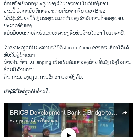
ກ່ອນໜ້າເປີດກອງປະຊຸມຢ່າງເປັນທາງການ ໃນວັນອັງຄານ
ວານນີ້ ລັດຖະມົນ ຕີກະຊວງການເງິນຈາກຈີນ ແລະ Brazil
ໄດ້ເຊັນສັນຍາ ໃຊ້ເງິນຂອງປະເທດຕົນເອງ ສຳລັບການຄ້າສອງຝ່າຍ.
ປະເທດທັງສອງ
ແມ່ນມີຍອດການຄ້າຮ່ວມກັນຫລາຍໆສິບພັນລ້ານໂດລາ ໃນແຕ່ລະປີ.
ໃນຂະນະດຽວກັນ ປະທານາທິບໍດີ Jacob Zuma ຂອງອາຟຣິກາໃຕ້ໄດ້
ພົບກັບຄູ່ຕໍາແໜ່ງ
ຝ່າຍຈີນ ທ່ານ Xi Jinping ເພື່ອເຊັນສັນຍາສອງຝ່າຍ ທີ່ເພັ່ງເລັງໃສ່ການ
ຮ່ວມມື ດ້ານການ
ຄ້າ, ການທ່ອງທ່ຽວ, ການສຶກສາ ແລະສັງຄົມ.
ເບິ່ງວີດິໂອກ່ຽວກັບຂ່າວນີ້:
BRICS Development Bank a Bridge to Opportunity in Africa
by
ສຽງອາເມຣິກາ ວີໂອເອລາວ
No media source currently available