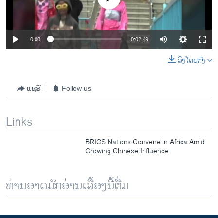
0:00
0:02:49
ລິງໂດຍກົງ
ແຊຣ໌
Follow us
Links
BRICS Nations Convene in Africa Amid
Growing Chinese Influence
ທ່ານອາດມັກອ່ານເລື້ອງນີ້ຕື່ມ