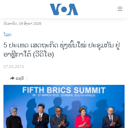
ລິ້ງ
ສຳຫລັບ
ເຂົ້າ
ວັນອາທິດ, 09 ສິງຫາ 2026
ຫາ
ໂຮມເພຈ
ໂລກ
ຂ້າມ
ລາວ
5 ປະເທດ ເສດຖະກິດ ພຸ່ງພົ້ນໃໝ່ ປະຊຸມກັນ ຢູ່
ຂ້າມ
ອາເມຣິກາ
ອາຟຼິກາໃຕ້ (ວີດິໂອ)
ຂ້າມ
ໄປ
ການເລືອກຕັ້ງ ປະທານາທີບໍດີ ສະຫະລັດ 2024
ຫາ
27,03,2013
ຂ່າວ​ຈີນ
ຊອກ
ແຊຣ໌
ຄົ້ນ
ໂລກ
ເອເຊຍ
ອິດສະຫຼະພາບດ້ານການຂ່າວ
ຊີວິດຊາວລາວ
ຊຸມຊົນຊາວລາວ