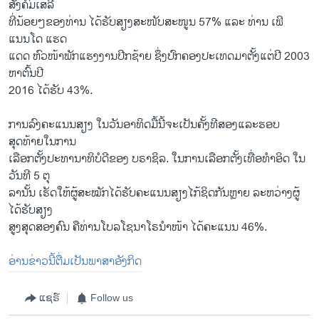
ສັງຄົມເສລີ
ທີ່ນ້ອຍໆຂອງທ່ານ ໄດ້ຮັບສຽງສະໜັບສະໜູນ 57% ແລະ ທ່ານ ເຟິ
ແນນໂດ ແຮດ
ແດດ ຫົວໜ້າພັກແຮງງານປີກຊ້າຍ ຊຶ່ງປົກຄອງປະເທດມາຕັ້ງແຕ່ປີ 2003
ຫາຕົ້ນປີ
2016 ໄດ້ຮັບ 43%.
ການລົງຄະແນນສຽງ ໃນວັນອາທິດມື້ນີ້ຈະເປັນຄັ້ງທີສອງແລະຮອບ
ສຸດທ້າຍໃນການ
ເລືອກຕັ້ງປະທານາທິບໍດີຂອງ ບຣາຊິລ. ໃນການເລືອກຕັ້ງເທື່ອທຳອິດ ໃນ
ວັນທີ 5 ຕຸ
ລານັ້ນ ເຮັດໃຫ້ຜູ້ສະໝັກໄດ້ຮັບຄະແນນສຽງໄກ້ຊິດກັນຫຼາຍ ລະຫວ່າງຜູ້
ໄດ້ຮັບສຽງ
ສູງສຸດສອງຄົນ ຄືທ່ານໂບລໂຊນາໂຣນຳໜ້າ ໄດ້ຄະແນນ 46%.
ອ່ານ​ຂ່າວນີ້​ຕື່ມ​ເປັນ​ພາ​ສາ​ອັງ​ກິດ
ແຊຣ໌
Follow us