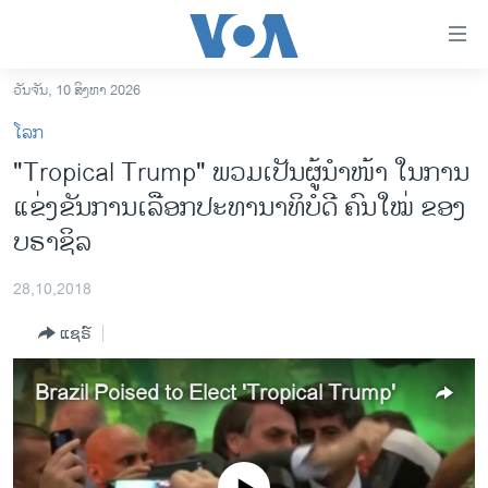
ລິ້ງ
ສຳຫລັບ
ເຂົ້າ
ວັນຈັນ, 10 ສິງຫາ 2026
ຫາ
ໂຮມເພຈ
ໂລກ
ຂ້າມ
ລາວ
"Tropical Trump" ພວມເປັນຜູ້​​ນຳ​ໜ້າ ໃນ​ການ
ຂ້າມ
ອາເມຣິກາ
ແຂ່ງ​ຂັນການເລືອກ​ປະ​ທາ​ນາ​ທິ​ບໍ​ດີ ຄົນ​ໃໝ່ ຂອງ
ຂ້າມ
ໄປ
ການເລືອກຕັ້ງ ປະທານາທີບໍດີ ສະຫະລັດ 2024
ບ​ຣາ​ຊິ​ລ
ຫາ
ຂ່າວ​ຈີນ
ຊອກ
28,10,2018
ຄົ້ນ
ໂລກ
ແຊຣ໌
ເອເຊຍ
ອິດສະຫຼະພາບດ້ານການຂ່າວ
Brazil Poised to Elect 'Tropical Trump'
ຊີວິດຊາວລາວ
ຊຸມຊົນຊາວລາວ