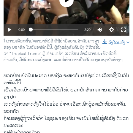
No media source currently available
ວິທະຍາສາດ-ເທັກໂນໂລຈີ
ທຸລະກິດ
ພາສາອັງກິດ
0:00
2:29
ວີດີໂອ
ໃນ​ການ​ເລືອກ​ຕັ້ງ​ປະ​ທາ​ນາ​ທິ​ບໍ​ດີ ທີ່ຖືວ່າ​ມີ​ຄວາມ​ສຳ​ຄັນ​ຢ່າງ​ສູງ​
ລິງໂດຍກົງ
ສຽງ
ຂອງ ບ​ຣາ​ຊິ​ລ ໃນ​ວັນ​ອ​າ​ທິດມື້ນີ້, ຜູ້​ລົງ​ແຂ່ງ​ຂັນ​ຄົນ​ນຶ່ງ ​ທີ່​ຖືກ​ເອີ້ນ​
ວ່າ "Tropical Trump" ຫຼື ທ່ານ ທ​ຣຳ ເຂດ​ຮ້ອນ ສຳ​ລັບ​ການ​ປະ​ພຶດ​ຕົວ​ທີ່​
ລາຍການກະຈາຍສຽງ
ຫ້າວຫັນ, ມີ​ທັດ​ສະ​ນະ​ແບ່ງ​ແຍກ ແລະ ຕໍ່​ຕ້ານ​ການ​ຢືນ​ຢັດຂອງ​ສະ​ຖາ​ບັນຕ່າງໆ.
ຕິດຕາມພວກເຮົາ ທີ່
ລາຍງານ
ພວກປ່ອນບັດໃນປະເທດ ບຣາຊິລ ຈະພາກັນໄປຍັງໜ່ວຍເລືອກຕັ້ງໃນວັນ
ອາທິດມື້ນີ້
ເພື່ອເລືອກເອົາປະທານາທິບໍດີຄົນໃໝ່. ພວກນັກສັງເກດການ ພາກັນກ່າວ
ພາສາຕ່າງໆ
ວ່າ ປະ
ເທດດັ່ງກ່າວອາດຕັ້ງໃຈໄວ້ແລ້ວ ວ່າຈະເລືອກເອົາຜູ້ສະໝັກຫົວຂວາຈັດ.
ພວກຄັດ
ຄ້ານຂອງຜູ້ກ່ຽວເວົ້າວ່າ ໄຊຊນະຂອງເພິ່ນ ຈະເປັນໄພຂົ່ມຂູ່ອັນນຶ່ງ ຕໍ່ພວກ
ປະເທດປະ
ຊາທິປະໄຕຂອງໂລກ.