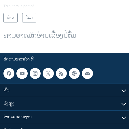
This item is part of
ຂ່າວ
ໂລກ
ທ່ານອາດມັກອ່ານເລື້ອງນີ້ຕື່ມ
ຕິດຕາມພວກເຮົາ ທີ່
ເບິ່ງ
ຟັງສຽງ
ຂ່າວແລະລາຍງານ