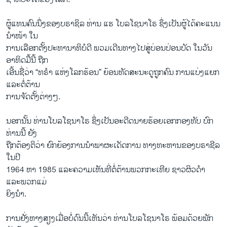
ຜູ້ແທນຄົນນຶ່ງຂອງບຣາຊິລ ທ່ານ ແຮ ໂບລໂຊນາໂຣ ຊຶ່ງເປັນຜູ້ໄດ້ຄະແນນ
ນຳໜ້າ ໃນ
ການເລືອກຕັ້ງປະທານາທິບໍດີ ພວມເດີນທາງໄປສູ່ບ່ອນປ່ອນບັດ ໃນວັນ
ອາທິດມື້ນີ້ ຖືກ
ເອີ້ນຊື່ວ່າ “ທຣຳ ແຫ່ງໂລກຮ້ອນ” ຍ້ອນທັດສະນະດູຖູກຄົນ ການແບ່ງແຍກ
ແລະຕໍ່ຕ້ານ
ການຈັດຕັ້ງຕ່າງໆ.
ນອກນັ້ນ ທ່ານໂບລໂຊນາໂຣ ຊຶ່ງເປັນອະດີດນາຍຮ້ອຍເອກກອງທັບ ບົກ
ທ່ານນີ້ ຍັງ
ຖືກຕ້ອງຕິວ່າ ຍົກຍ້ອງການນຳພາຜະເດັດການ ທາງທະຫານຂອງບຣາຊີລ
ໃນປີ
1964 ຫາ 1985 ແລະຄວາມເຫັນທີ່ຕໍ່ຕ້ານພວກກະເທີຍ ຊາວຜິວດຳ
ແລະພວກແມ່
ຍິງນຳ.
ການຢັ່ງຫາງສຽງເມື່ອບໍ່ດົນນີ້ເຫັນວ່າ ທ່ານໂບລໂຊນາໂຣ ພ້ອມດ້ວຍພັກ