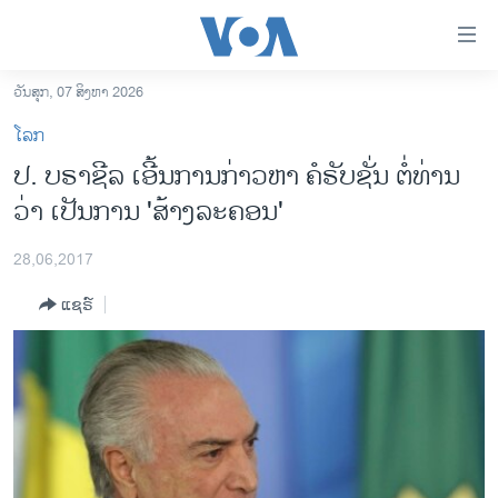
ລິ້ງ
ສຳຫລັບ
ເຂົ້າ
ວັນສຸກ, 07 ສິງຫາ 2026
ຫາ
ໂຮມເພຈ
ໂລກ
ຂ້າມ
ລາວ
ປ. ບຣາຊີລ ເອີ້ນການກ່າວຫາ ຄໍຣັບຊັ່ນ ຕໍ່ທ່ານ
ຂ້າມ
ອາເມຣິກາ
ວ່າ ເປັນການ 'ສ້າງລະຄອນ'
ຂ້າມ
ໄປ
ການເລືອກຕັ້ງ ປະທານາທີບໍດີ ສະຫະລັດ 2024
ຫາ
28,06,2017
ຂ່າວ​ຈີນ
ຊອກ
ແຊຣ໌
ຄົ້ນ
ໂລກ
ເອເຊຍ
ອິດສະຫຼະພາບດ້ານການຂ່າວ
ຊີວິດຊາວລາວ
ຊຸມຊົນຊາວລາວ