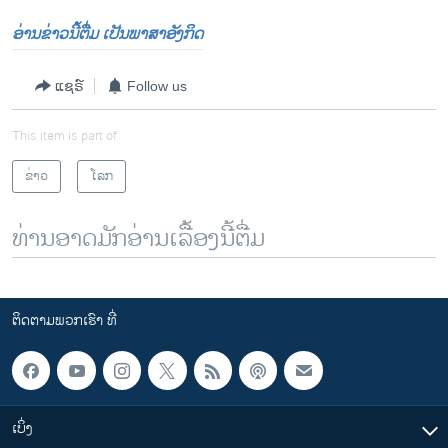
ອ່ານຂ່າວນີ້ຕື່ມ ເປັນພາສາອັງກິດ
ແຊຣ໌
Follow us
This item is part of
ຂ່າວ
ໂລກ
ທ່ານອາດມັກອ່ານເລື້ອງນີ້ຕື່ມ
ຕິດຕາມພວກເຮົາ ທີ່
ເບິ່ງ