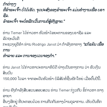
ກຳຕ່າງໆ
ທີ່ຂ້າພະເຈົ້າ ບໍ່ໄດ້ເຮັດ. ຈຸດປະສົງຂອງຂ້າພະເຈົ້າ ແມ່ນທຳງານເພື່ອ ບຣາ
ຊີລ.
ຂ້າພະເຈົ້າ ຈະບໍ່ຫລີກເວັ້ນການຕໍ່ສູ້ທັງຫຼາຍ.”
ທ່ານ Temer ໄດ້ກ່າວຫາ ຫົວໜ້າໄອຍະການຂອງບຣາຊີລ ແລະ
ລັດຖະມົນຕີ
ກະຊວງຍຸຕິທຳ ທ່ານ Rodrigo Janot ວ່າ ກຳລັງຫາທາງ
“ແກ້ແຄ້ນ ເພື່ອ
ການ
ທຳລາຍ ແລະ ການຈອງເວນຈອງກຳ.”
ທ່ານ Janot ໄດ້ກ່າວຫາປະທານາທິບໍດີ ຢ່າງເປັນທາງການ ວ່າ ຮັບເງິນ
ສິນບົນ
150,000 ໂດລາ ຈາກອະດີດຫົວໜ້າ ບໍລິສັດຫໍ່ຊີ້ນຍັກໃຫຍ່ ເມື່ອຕົ້ນປີນີ້.
ທ່ານ ຍັງກຳລັງສືບສວນສອບສວນ ທ່ານ Temer ກ່ຽວ​ກັບ ຂໍ້ກ່າວຫາ ທາງ
ອາຍາ
ອື່ນໆອີກຢູ່ ທີ່ປະກອບດ້ວຍ ການກີດກັນທາງດ້ານຕຸລາການ. ເທັບບັນທຶກ