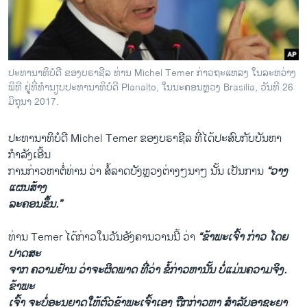
ວິທະຍາສາດ-ເທັກໂນໂລຈີ
ທຸລະກິດ
ພາສາອັງກິດ
ປະທານາທິບໍດີ ຂອງບຣາຊີລ ທ່ານ Michel Temer ກ່າວຖະແຫລງ ໃນລະຫວ່າງ
ວີດີໂອ
ພິທີ ຢູ່ທີ່ທຳນຽບປະທານາທິບໍດີ Planalto, ໃນນະຄອນຫຼວງ Brasilia, ວັນທີ 26
ມິຖຸນາ 2017.
ສຽງ
ປະທານາທິບໍດີ Michel Temer ຂອງບຣາຊີລ ທີ່ໄດ້ປະສົບກັບບັນຫາ
ລາຍການກະຈາຍສຽງ
ຕິດຕາມພວກເຮົາ ທີ່
ກຳລັງເອີ້ນ
ລາຍງານ
ການກ່າວຫາຕໍ່ທ່ານ ວ່າ ສໍ້ລາດບັງຫຼວງຕ່າງໆນາໆ ນັ້ນ ເປັນການ
“ວາງ
ແຜນສ້າງ
ລະຄອນຂຶ້ນ.”
ພາສາຕ່າງໆ
ທ່ານ Temer ໄດ້ກ່າວໃນວັນອັງຄານວານນີ້ ວ່າ
“ຂ້າພະເຈົ້າ ກ່າວ ໂດຍ
ປາດສະ
ຈາກ ຄວາມຢ້ານ ວ່າຈະຜິດພາດ ທີ່ວ່າ ຂໍ້ກ່າວຫານັ້ນ ບໍ່ແມ່ນຄວາມຈິງ.
ຂ້າພະ
ເຈົ້າ ຈະບໍ່ອະນຸຍາດໃຫ້ຕົວຂ້າພະເຈົ້າເອງ ຖືກກ່າວຫາ ສຳລັບອາຊະຍາ