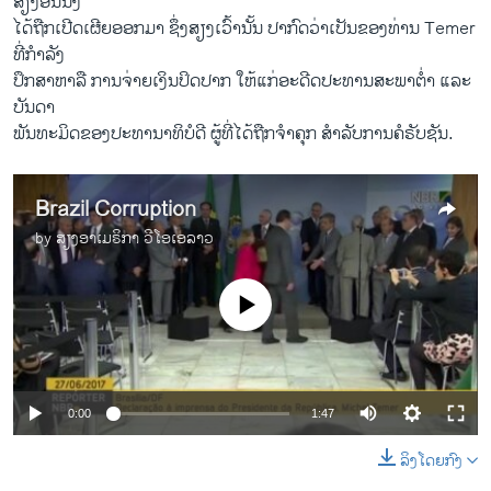
ສຽງອັນນຶ່ງ
ໄດ້ຖືກເປີດເຜີຍອອກມາ ຊຶ່ງສຽງເວົ້ານັ້ນ ປາກົດວ່າເປັນຂອງທ່ານ Temer
ທີ່ກຳລັງ
ປຶກສາຫາລື ການຈ່າຍເງິນປິດປາກ ໃຫ້ແກ່ອະດີດປະທານສະພາຕ່ຳ ແລະ
ບັນດາ
ພັນທະມິດຂອງປະທານາທິບໍດີ ຜູ້ທີ່ໄດ້ຖືກຈຳຄຸກ ສຳລັບການຄໍຣັບຊັນ.
Brazil Corruption
by
ສຽງອາເມຣິກາ ວີໂອເອລາວ
No media source currently available
0:00
1:47
ລິງໂດຍກົງ