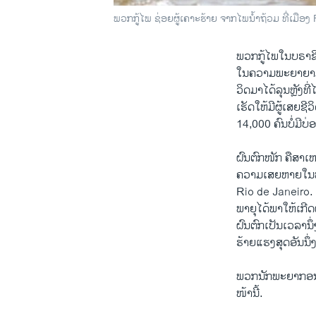
ພວກກູ້ໄພ ຊ່ອຍຜູ້ເຄາະຮ້າຍ ຈາກໄພນໍ້າຖ້ວມ ທີ່ເມື
ພວກກູ້ໄພໃນບຣາຊີ
ໃນຄວາມພະຍາຍາມ 
ວິດມາໄດ້ລຸນຫຼັງທີ່
ເຮັດໃຫ້ມີຜູ້ເສຍຊ
14,000 ຄົນບໍ່ມີບ
ຝົນຕົກໜັກ ຄືສາເຫດ
ຄວາມເສຍຫາຍໃນທົ
Rio de Janeiro. ເ
ພາຍຸໄດ້ພາໃຫ້ເກີດ
ຝົນຕົກເປັນເວລານຶ
ຮ້າຍແຮງສຸດອັນນຶ
ພວກນັກພະຍາກອນອ
ໜ້ານີ້.