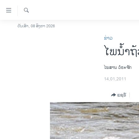
ລິ້ງ
ສຳຫລັບ
ເຂົ້າ
ຄົ້ນຫາ
ວັນເສົາ, 08 ສິງຫາ 2026
ໂຮມເພຈ
ຫາ
ຂ່າວ
ລາວ
ຂ້າມ
ໄພນໍ້າ
ຂ້າມ
ອາເມຣິກາ
ຂ້າມ
ການເລືອກຕັ້ງ ປະທານາທີບໍດີ ສະຫະລັດ
ໄປ
2024
ໄພສານ ວໍຣະຈັກ
ຫາ
ຂ່າວ​ຈີນ
14,01,2011
ຊອກ
ຄົ້ນ
ໂລກ
ແຊຣ໌
ເອເຊຍ
ອິດສະຫຼະພາບດ້ານການຂ່າວ
ຊີວິດຊາວລາວ
ຊຸມຊົນຊາວລາວ