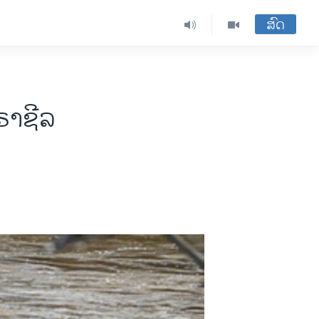
ສົດ
ຣາຊີລ