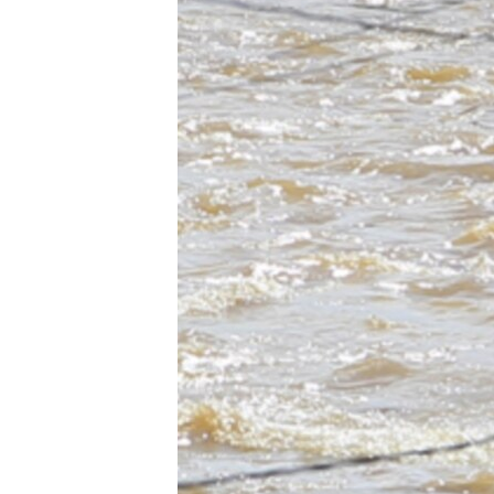
ວິທະຍາສາດ-ເທັກໂນໂລຈີ
ທຸລະກິດ
ພາສາອັງກິດ
ວີດີໂອ
ສຽງ
ລາຍການກະຈາຍສຽງ
ລາຍງານ