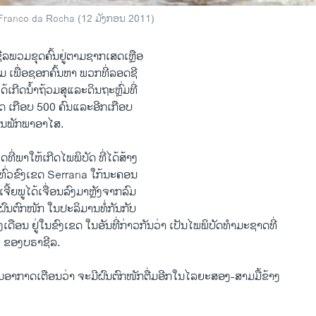
ອງ Franco da Rocha (12 ມັງກອນ 2011)
ລພວມຂຸດຄົ້ນຢູ່ຕາມຊາກເສດເຫຼືອ
ເພື່ອຊອກຄົ້ນຫາ ພວກທີ່ລອດຊີ
ໄດ້ເກີດນໍ້າຖ້ວມສຸແລະດິນຖະຫຼົ່ມທີ່
ີວິດ ເກືອບ 500 ຄົນແລະອີກເກືອບ
່ອນພັກພາອາໄສ.
ທີ່ພາໃຫ້ເກີດໄພພິບັດ ທີ່ໄດ້ສ້າງ
່ວຂົງເຂດ Serrana ໃກ້ນະຄອນ
ຈີ້ຍພູໄດ້ເຈື່ອນລົງມາຫຼັງຈາກລົມ
ຝົນຕົກໜັກ ໃນປະລິມານທໍ່ກັນກັບ
່ງເດືອນ ຢູ່ໃນຂົງເຂດ ໃນອັນທີ່ກ່າວກັນວ່າ ເປັນໄພພິບັດທຳມະຊາດທີ່
່ງ ຂອງບຣາຊີລ.
າກາດເຕືອນວ່າ ຈະມີຝົນຕົກໜັກຕື່ມອີກໃນໄລຍະສອງ-ສາມມື້ຂ້າງ