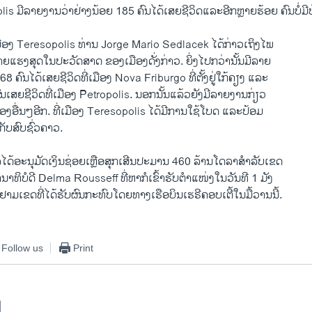
olis ມີລາຍງານວ່າຢ່າງນ້ອຍ 185 ຄົນໄດ້ເສຍຊີວິດແລະອີກຫຼາຍຮ້ອຍ ຄົນບໍ່
ືອງ Teresopolis ທ່ານ Jorge Mario Sedlacek ໄດ້ກ່າວເຖິງໄພ
 ຮ້າຍແຮງສຸດໃນປະວັດສາດ ຂອງເມືອງດັ່ງກ່າວ. ຍິ່ງໄປກວ່ານັ້ນມີລາຍ
8 ຄົນໄດ້ເສຍຊີວິດທີ່ເມືອງ Nova Friburgo ທີ່ຕັ້ງຢູ່ໃກ້ຄຽງ ແລະ
ົນເສຍຊີວິດທີ່ເມືອງ Petropolis. ນອກນັ້ນແລ້ວຍັງມີລາຍງານກ່ຽວ
ເມືອງອື່ນໆອີກ. ທີ່ເມືອງ Teresopolis ໄດ້ມີການໃຊ້ໂບດ ແລະປ້ອມ
ັບສົບຊົ່ວຄາວ.
ດ້ອະນຸມັດເງິນຊ່ອຍເຫຼືອສຸກເສີນປະມານ 460 ລ້ານໂດລາສຳລັບເຂດ
ນາທິບໍດີ Delma Rousseff ທີ່ຫາກໍເຂົ້າຮັບຕຳແໜ່ງໃນວັນທີ 1 ມັງ
ມຢາມເຂດທີ່ໄດ້ຮັບຜົນກະທົບໂດຍທາງເຮືອບິນເຮຣີຄອບເຕີ້ໃນມື້ວານນີ້.
Follow us
Print