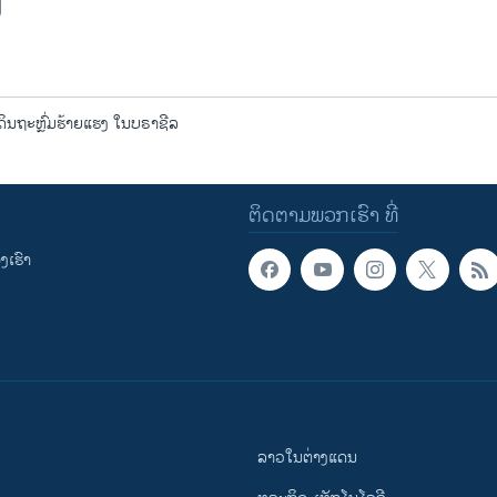
ິນຖະຫຼົ່ມຮ້າຍແຮງ ໃນບຣາຊີລ
ຕິດຕາມພວກເຮົາ ທີ່
ເຮົາ
ລາວໃນຕ່າງແດນ