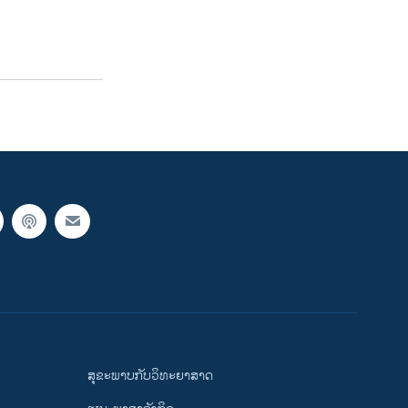
ສຸຂະພາບກັບວິທະຍາສາດ