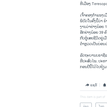
ທີ່ເມືອງ Teresop
ເຈົ້າຄອງກຳແພງເມ
ພິບັດໃນຄັ້ງນີ້ວ່າ
ງານວ່າຢ່າງນ້ອຍ 16
ອີກຢ່າງນ້ອຍ 39 ຄ
ກັບຜູ້ເສຍຊີວິດຢູ່
ຕຳຫຼວດເປັນບ່ອນເກ
ລັດຖະບານບຣາຊີລໄ
ທີ່ປະສົບໄພ. ປະທາ
ກອນປີນີ້ໄດ້ໄປຢ້ຽ
ແຊຣ໌
This item is part of
ຂ່າວ
ໂລກ