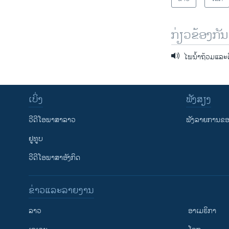
ກ່ຽວຂ້ອງກັນ
ໄພນໍ້າຖ້ວມແລະດ
ເບິ່ງ
ຟັງສຽງ
ວີດີໂອພາສາລາວ
ຟັງລາຍການຂອງ
ຢູທູບ
ວີດີໂອພາສາອັງກິດ
ຂ່າວແລະລາຍງານ
ລາວ
ອາເມຣິກາ