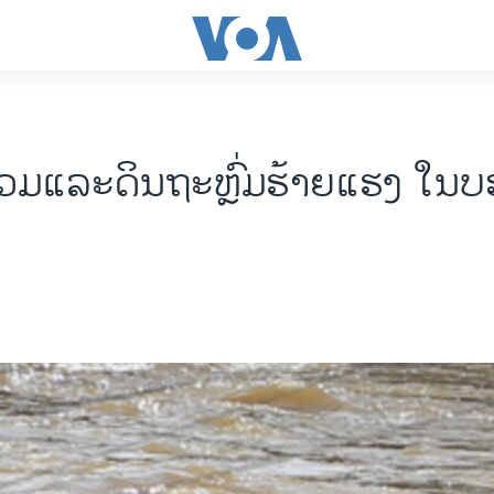
ຖ້ວມແລະດິນຖະຫຼົ່ມຮ້າຍແຮງ ໃນບ