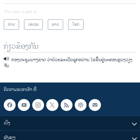
This item is part of
ຂ່າວ
ເອເຊຍ
ລາວ
ໂລກ
ກ່ຽວຂ້ອງກັນ
ກອງ​ປະຊຸ​ມນາໆ​ຊາດ​ ວ່າດ້ວຍລະ​ເບີດ​ລູກ​ຫວ່ານ ໄຂຂຶ້ນຢູ່​ນະຄອນຫຼວງວຽງ​
ຈັນ​
ຕິດຕາມພວກເຮົາ ທີ່
ເບິ່ງ
ຟັງສຽງ