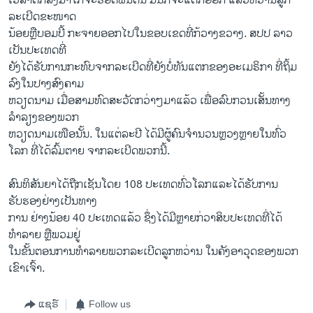
ເວລາຕົກລົງມາໃກ້ຈະຮອດພື້ນດິນ ມັນ​ກໍ​ຈະ​ແຕກ​ອອກ ​ແລ້ວ​ຫວ່ານ​ລູກ​
ລະເບີດຂະໜາດ
ນ້ອຍຫຼືບອມບີ້ ກະຈາຍອອກໄປໃນ​ຂອບ​ເຂດ​ທີ່​ກ້ວາງ​ຂວາງ. ສປປ ລາວ ​
ເປັນ​ປະ​ເທດ​ທີ່
ຍັງ​ໄດ້ຮັບ​ການ​ກະທົບ​ຈາກລະ​ເບີດທີ່​ຍັງ​ບໍ່​ທັນ​ແຕກ​ຂອງ​ອະ​ເມຣິກາ​ ທີ່ຖິ້ມ
ລົງໃນປາງ​ສົງຄາມ​
ຫວຽດນາມ ​ເມື່ອສາມ​ທົດ​ສະ​ວັດກວ່າໆມາ​ແລ້ວ ເພື່ອລົບກວນ​ເສັ້ນທາງ
ລຳລຽງ​ຂອງພວກ
ຫວຽດນາມ​ເໜືອ​ນັ້ນ. ໃນ​ແຕ່ລະ​ປີ ໄດ້​ມີ​ຜູ້​ຄົນ​ຈຳນວນຫຼວງ​ຫຼາຍ​ໃນ​ທົ່ວ​
ໂລກ​ ທີ່​ໄດ້​ລົ້ມ​ຕາຍ​ ຈາກລະ​ເບີດ​ພວກ​ນີ້​.
ສົນທິສັນ​ຍາ​ໄດ້​ຖືກ​ເຊັນໂດຍ 108 ປະ​ເທດ​ທົ່ວໂລກ​ແລະ​ໄດ້​ຮັບ​ການ​
ຮັບຮອງຢ່າງເປັນທາງ
ການ ຢ່າງ​ນ້ອຍ 40 ປະ​ເທດແລ້ວ ຊຶ່ງ​ໄດ້​ມີ​ຫຼາຍ​ກ່ວາສິບປະ​ເທດທີ່​ໄດ້
ທຳລາຍ ຫຼື​ພວມ​ຢູ່
ໃນຂັ້ນຕອນການ​ທຳລາຍ​ພວກ​ລະ​ເບີດ​ລູກ​ຫວ່ານ ​ໃນຄັງອາວຸດຂອງພວກ
ເຂົາເຈົ້າ.
ແຊຣ໌
Follow us