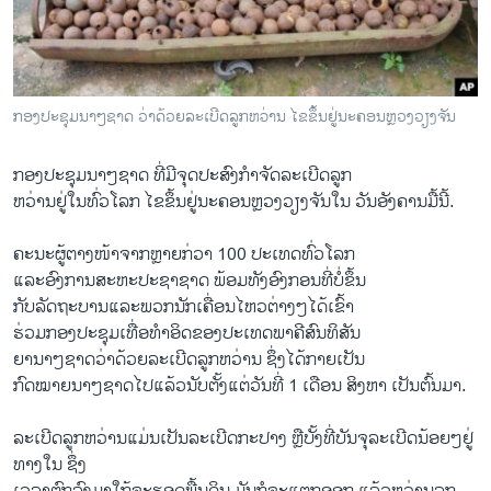
ວິທະຍາສາດ-ເທັກໂນໂລຈີ
ທຸລະກິດ
ພາສາອັງກິດ
ກອງ​ປະຊຸ​ມນາໆ​ຊາດ​ ວ່າດ້ວຍລະ​ເບີດ​ລູກ​ຫວ່ານ ໄຂຂຶ້ນຢູ່​ນະຄອນຫຼວງວຽງ​ຈັນ​
ວີດີໂອ
ກອງ​ປະຊຸ​ມນາໆ​ຊາດ​ ທີ່ມີ​ຈຸດປະສົງ​ກຳຈັດລະ​ເບີດ​ລູກ
ສຽງ
ຫວ່ານຢູ່ໃນທົ່ວໂລກ ໄຂຂຶ້ນຢູ່​ນະຄອນຫຼວງວຽງ​ຈັນ​ໃນ ​ວັນ​ອັງຄານ​ມື້ນີ້.
ລາຍການກະຈາຍສຽງ
ຕິດຕາມພວກເຮົາ ທີ່
ຄະນະ​ຜູ້ຕາງໜ້າຈາກຫຼາຍ​ກ່ວາ 100 ​ປະ​ເທດທົ່ວ​ໂລກ​
ລາຍງານ
ແລະອົງການ​ສະຫະ​ປະຊາ​ຊາດ ພ້ອມ​ທັງ​ອົງ​ກອນ​ທີ່​ບໍ່​ຂຶ້ນ​
ກັບລັດຖະບານ​ແລະ​ພວກ​ນັກ​ເຄື່ອນ​ໄຫວ​ຕ່າງໆ​ໄດ້ເຂົ້າ​
ຮ່ວມກອງ​ປະຊຸມ​ເທື່ອທຳອິດຂອງປະເທດພາຄີສົນທິສັນ
ພາສາຕ່າງໆ
ຍານາໆຊາດວ່າດ້ວຍລະ​ເບີດ​ລູກ​ຫວ່ານ ຊຶ່ງ​ໄດ້ກາຍເປັນ
ກົດໝາຍນາໆ​ຊາດໄປ​ແລ້ວ​ນັບ​ຕັ້ງ​ແຕ່ວັນ​ທີ່ 1 ​ເດືອນ ສິງຫາ​ ເປັນ​ຕົ້ນ​ມາ.
ລະ​ເບີດ​ລູກ​ຫວ່ານ​ແມ່ນ​ເປັນ​ລະ​ເບີດກະປາງ ຫຼືບັ້ງທີ່ບັນຈຸລະເບີດນ້ອຍໆຢູ່
ທາງໃນ ຊຶ່ງ