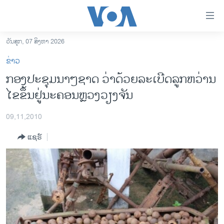
ລິ້ງ
ສຳຫລັບ
ເຂົ້າ
ວັນສຸກ, 07 ສິງຫາ 2026
ຫາ
ໂຮມເພຈ
ຂ່າວ
ຂ້າມ
ລາວ
ກອງ​ປະຊຸ​ມນາໆ​ຊາດ​ ວ່າດ້ວຍລະ​ເບີດ​ລູກ​ຫວ່ານ
ຂ້າມ
ອາເມຣິກາ
ໄຂຂຶ້ນຢູ່​ນະຄອນຫຼວງວຽງ​ຈັນ​
ຂ້າມ
ໄປ
ການເລືອກຕັ້ງ ປະທານາທີບໍດີ ສະຫະລັດ 2024
ຫາ
09,11,2010
ຂ່າວ​ຈີນ
ຊອກ
ແຊຣ໌
ຄົ້ນ
ໂລກ
ເອເຊຍ
ອິດສະຫຼະພາບດ້ານການຂ່າວ
ຊີວິດຊາວລາວ
ຊຸມຊົນຊາວລາວ