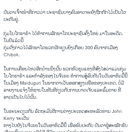
ບັນດາ​ເຈົ້າ​ໜ້າ​ທີ່​ກ່າວ​ວ່າ ປະຊາຊົນ​ບາງ​ຄົນ​ອາດ​ຈະ​ຍັງ​ຖືກ​ກັກ​ໄວ້ເປັນ​ໂຕ​
ປະກັນຢູ່.
ກຸ່ມ​ໂບ​ໂກ​ຮາຣຳ ​ໄດ້​ທຳ​ການ​ລັກພາ​ໂຕ​ປະຊາຊົນ​ຄັ້ງ​ໃຫຍ່ ​ມາໃນອະດີດ. ​
ໃນ​ປີ​ແລ້ວ​ນີ້
ກຸ່ມ​ດັ່ງກ່າວ​ໄດ້​ລັກພາ​ໂຕ​ພວກ​ນັກຮຽນ​ຍິງ​ເກືອບ 300 ຄົນ​ຈາກ​ເມືອງ
Chibok.
​ໃນ​ການ​ເຄື່ອນ​ໄຫວ​ອີກ​ດ້ານ​ນຶ່ງນັ້ນ ພວກ​ຫົວ​ຮຸນ​ແຮງ​ທີ່​ສົງ​ໄສ​ວ່າ​ແມ່ນ​ກຸ່ມ​
ໂບ​ໂກ​ຮາຣຳ ​ແລະ​ກຳລັງ​ຂອງ​ໄນ​ຈີ​ເຣຍ ທຳ​ການ​ສູ້​ລົບ​ກັນ​ໃນ​ວັນ​ອາທິດ​ມື້​ນີ້​
ໃນ​ເມືອງ Maiduguri ​ໃນ​ພາກ​ຕາ​ເວັນ​ອອກສຽງ​ເໜືອ​ຂອງ​ປະ​ເທດ. ບໍ່​ມີ​
ລາຍ​ງານ​ແຈ້ງ​ໃຫ້​ຊາບ​ໃນ​ທັນທີ​ກ່ຽວ​ກັບ​ການບາດ​ເຈັບ​ແລະ​ລົ້ມ​ຕາຍ ​ທີ່​
ອາດເປັນ​ໄປ​ໄດ້​ນັ້ນ.
​ໃນ​ຂະນະ​ດຽວ​ກັນ ລັດຖະມົນຕີ​ການ​ຕ່າງປະ​ເທດ​ສະຫະລັດທ່ານ John
Kerry ຈະ​ເດີນ
ທາງ​ໄປ​ຍັງ​ໄນ​ຈີ​ເຣຍ​ໃນ​ວັນ​ອາທິດ​ມື້​ນີ້ ​ເພື່ອ​ພົບ​ປະ​ກັບ ບັນດາ​ຜູ້​ສະ​ໝັກ​ຮັບ​