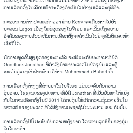
ເລືອກ​ຕັ້ງ​ປະທານາທິບໍດີ ​ທີ່ມີຄະແນນນຳໜ້າ 2 ທ່ານ ​ແລະ​ຮຽກຮ້ອງ​ວ່າ
ການ​ເລືອກ​ຕັ້ງ​ໃນ​ເດືອນ​ໜ້າ​ຈະຕ້ອງ​ດຳ​ເນີນ​ໄປ​ຢ່າງ​ເສລີ​ແລະ​ຍຸຕິ​ທຳ.
ກະຊວງ​ການ​ຕ່າງປະ​ເທດ​ກ່າວ​ວ່າ ທ່ານ Kerry ຈະ​ເດີນທາງ​ໄປ​ຍັງ​
ນະຄອນ Lagos ​ເມືອງ​ໃຫຍ່​ສຸດ​ຂອງ​ໄນ​ຈີ​ເຣຍ ​ແລະ​ເນັ້ນ​ເຖິງ​ຄວາມ​
ສຳຄັນ​ຂອງ​ການ​ຮັບປະກັນ​ການ​ເລືອກ​ຕັ້ງ​ຈະ​ດຳ​ເນີນ​ໄປ​ຢ່າງ​ສັນຕິ​ແລະ​ໜ້າ
ເຊື່ອ​ຖື​ໄດ້.
ນັກ​ການ​ທູດ​ຂັ້ນ​ສູງ​ສຸດ​ຂອງ​ສະຫະລັດ ຈະ​ພົບ​ປະ​ກັບ​ປະທານາທິບໍດີ
Goodluck Jonathan ທີ່​ກຳລັງ​ນຳພາ​ປະ​ເທດ​ໃນ​ປັດຈຸບັນ ​ແລະ​ຜູ້
ສະໝັກ​ຄູ່​ແຂ່ງຂັນ​ຝ່າຍ​ຄ້ານ ຄື​ທ່ານ Muhammadu Buhari ນັ້ນ.
ການ​ເລືອກ​ຕັ້ງ​ຕ່າງໆ​ທີ່​ຜ່ານ​ມາ​ໃນ​ໄນ​ຈີ​ເຣຍ ​ແມ່ນ​ປະສົບ​ກັບ​ຄວາມ​
ວຸ້ນວາຍ. ​ໄຊຊະນະ​ຂອງ​ປະທານາທິບໍດີ Jonathan ທີ່​ເປັນ​ບັນຫາ​ໂຕ້​ແຍ້​ງ
ກັນ​ໃນ​ການ​ເລືອກ​ຕັ້ງ​ໃນ​ປີ 2011 ​ໄດ້​ກະ​ຕຸ້ນ​ໃຫ້ເກີດ​ຄວາມ​ວຸ້ນວາຍ​ຂຶ້ນ​ໃນ​
ພາກ​ເໜືອຂອງປະເທດ ທີ່​ໄດ້​ສັງຫານ​ປະຊາຊົນ​ໄປ​ປະມານ 800 ຄົນ​ນັ້ນ.
ການ​ເລືອກ​ຕັ້ງ​ປີ​ນີ້ ປະສົບ​ກັບ​ຄວາມ​ຫຍຸ້ງຍາກ ​ໂດຍ​ການ​ລຸກ​ຮື​ຂຶ້ນ​ຂອງກຸ່ມ​
ໂບ​ໂກ​ຮາຣຳ