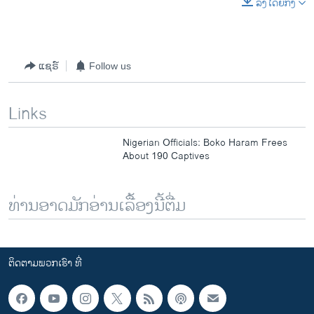
ລິງໂດຍກົງ
ແຊຣ໌
Follow us
Links
Nigerian Officials: Boko Haram Frees
About 190 Captives
ທ່ານອາດມັກອ່ານເລື້ອງນີ້ຕື່ມ
ຕິດຕາມພວກເຮົາ ທີ່