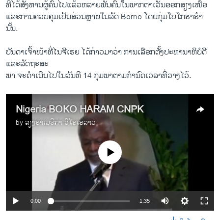
ທີ່​ໄດ້​ສັງຫານ​ຜູ້​ຄົນ​ໄປ​ແລ້ວ​ຫລາຍ​ພັນ​ຄົນ​ໃນ​ພາກ​ຕາ​ເວັນ​ອອກສຽງ​ເໜືອ ​
ແລະ​ການ​ຄວບ​ຄຸມ​ເປັນ​ສ່ວນ​ຫຼາຍ​ໃນ​ລັດ Borno ​ໂດຍ​ກຸ່ມ​ໂບ​ໂກ​ຮາຣຳ
ນັ້ນ.
ບັນດາ​ເຈົ້າ​ໜ້າ​ທີ່​ໄນ​ຈີ​ເຣຍ ​ໄດ້​ກ່າວ​ມາ​ວ່າ ການ​ເລືອກ​ຕັ້ງ​ປະທານາທິບໍດີ ​
ແລະລັດຖະສະ
ພາ ຈະ​ດຳ​ເນີນ​ໄປ​ໃນ​ວັນ​ທີ 14 ກຸມພາ​ຕາມກຳນົດເວລາ​ທີ່​ວາງ​ໄວ້.
Nigeria BOKO HARAM CNPK
by
ສຽງອາເມຣິກາ ວີໂອເອລາວ
No media source currently available
0:00
1:35