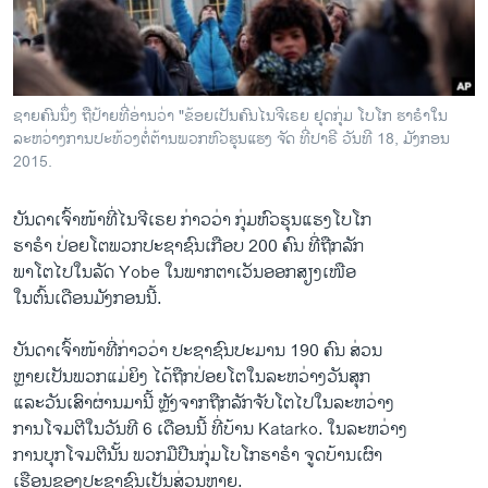
ວິທະຍາສາດ-ເທັກໂນໂລຈີ
ທຸລະກິດ
ພາສາອັງກິດ
ຊາຍຄົນນຶ່ງ ຖືປ້າຍທີ່ອ່ານວ່າ "ຂ້ອຍເປັນຄົນໄນຈີເຣຍ ຢຸດກຸ່ມ ໂບໂກ ຮາຣຳໃນ
ວີດີໂອ
ລະຫວ່າງການປະທ້ວງຕໍ່ຕ້ານພວກຫົວຮຸນແຮງ ຈັດ ທີ່ປາຣີ ວັນທີ 18, ມັງກອນ
2015.
ສຽງ
ບັນດາ​ເຈົ້າ​ໜ້າ​ທີ່​ໄນ​ຈີ​ເຣຍ ກ່າວ​ວ່າ ກຸ່ມ​ຫົວ​ຮຸນ​ແຮງ​ໂບ​ໂກ​
ລາຍການກະຈາຍສຽງ
ຕິດຕາມພວກເຮົາ ທີ່
ຮາຣຳ ປ່ອຍ​ໂຕ​ພວກ​ປະຊາຊົນ​ເກືອບ 200 ຄົນ ທີ່​ຖືກ​ລັກ
ລາຍງານ
ພາ​ໂຕ​ໄປ​ໃນ​ລັດ Yobe ​ໃນ​ພາກ​ຕາ​ເວັນ​ອອກສຽງ​ເໜືອ ​
ໃນ​ຕົ້ນ​ເດືອນ​ມັງກອນ​ນີ້.
ພາສາຕ່າງໆ
ບັນດາ​ເຈົ້າ​ໜ້າ​ທີ່ກ່າວ​ວ່າ ປະຊາຊົນ​ປະມານ 190 ຄົນ ສ່ວນ
​ຫຼາຍ​ເປັນ​ພວກ​ແມ່ຍິງ ​ໄດ້​ຖືກ​ປ່ອຍ​ໂຕ​ໃນ​ລະຫວ່າງ​ວັນ​ສຸກ​
ແລະ​ວັນ​ເສົາ​ຜ່ານ​ມາ​ນີ້ ຫຼັງ​ຈາກ​ຖືກ​ລັກ​ຈັບໂຕ​ໄປ​ໃນ​ລະຫວ່າງ
​ການ​ໂຈມ​ຕີ​ໃນ​ວັນ​ທີ 6 ​ເດືອນ​ນີ້ ທີ່​ບ້ານ Katarko. ​ໃນ​ລະຫວ່າງ
​ການ​ບຸກໂຈມຕີນັ້ນ ພວກ​ມື​ປືນ​ກຸ່ມ​ໂບ​ໂກ​ຮາຣຳ ຈູດ​ບ້ານ​ເຜົາ​
ເຮືອນ​ຂອງ​ປະຊາຊົນ​ເປັນ​ສ່ວນ​ຫຼາຍ.