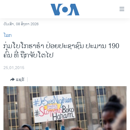
ລິ້ງ
ສຳຫລັບ
ເຂົ້າ
ວັນເສົາ, 08 ສິງຫາ 2026
ຫາ
ໂຮມເພຈ
ໂລກ
ຂ້າມ
ລາວ
ກຸ່ມໂບໂກຮາຣຳ ປ່ອຍປະຊາຊົນ ປະມານ 190
ຂ້າມ
ອາເມຣິກາ
ຄົນ ທີ່ ຖືກຈັບໂຕໄປ
ຂ້າມ
ໄປ
ການເລືອກຕັ້ງ ປະທານາທີບໍດີ ສະຫະລັດ 2024
ຫາ
25,01,2015
ຂ່າວ​ຈີນ
ຊອກ
ແຊຣ໌
ຄົ້ນ
ໂລກ
ເອເຊຍ
ອິດສະຫຼະພາບດ້ານການຂ່າວ
ຊີວິດຊາວລາວ
ຊຸມຊົນຊາວລາວ