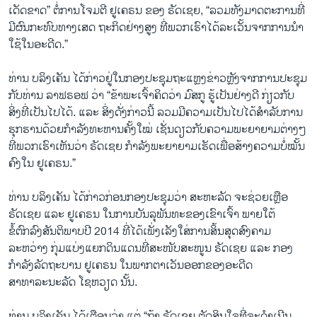
ເດັດຂາດ” ຕໍ່ການໂຈມຕີ ຢູເຄຣນ ຂອງ ຣັດເຊຍ, “ລວມທັງມາດຕະການທີ່
ມີຜົນກະທົບທາງເສດ ຖະກິດຢ່າງສູງ ທີ່ພວກເຮົາໄດ້ລະ​ເວັ້ນຈາກການນຳ
ໃຊ້ໃນອະດີດ.”
ທ່ານ ບລິງເຄັນ ໄດ້ກ່າວຢູ່ໃນກອງປະຊຸມຖະແຫຼງຂ່າວຫຼັງຈາກການປະຊຸມ
ກັບທ່ານ ລາຟຣອຟ ວ່າ “ຂ້າພະເຈົ້າຄິດວ່າ ມົສກູ ຮູ້ເປັນຢ່າງດີ ກ່ຽວກັບ
ສິ່ງທີ່ເປັນໄປໄດ້. ແລະ ສິ່ງດັ່ງກ່າວນີ້ ລວມມີຄວາມເປັນໄປໄດ້ສຳລັບການ
ຮຸກຮານດ້ວຍກຳລັງທະຫານຄັ້ງໃໝ່ ເຊັ່ນດຽວກັບຄວາມພະຍາຍາມຕ່າງໆ
ທີ່ພວກເຮົາເຫັນວ່າ ຣັດເຊຍ ກຳລັງພະຍາຍາມເຮັດເພື່ອສ້າງຄວາມບໍ່ໝັ້ນ
ຄົງໃນ ຢູເຄຣນ.”
ທ່ານ ບລິງເຄັນ ໄດ້ກ່າວກ່ອນກອງປະຊຸມວ່າ ສະຫະລັດ ຈະຊ່ວຍເຫຼືອ
ຣັດເຊຍ ແລະ ຢູເຄຣນ ໃນການບັນລຸພັນທະຂອງເຂົາເຈົ້າ ພາຍໃຕ້
ຂໍ້ຕົກລົງສັນຕິພາບປີ 2014 ທີ່ໄດ້ເພັ່ງເລັງໃສ່ການສິ້ນສຸດສົງຄາມ
ລະຫວ່າງ ກຸ່ມແບ່ງແຍກດິນແດນທີ່ສະໜັບສະໜູນ ຣັດເຊຍ ແລະ ກອງ
ກຳລັງລັດຖະບານ ຢູເຄຣນ ໃນພາກຕາເວັນອອກຂອງອະດີດ
ສາທາລະນະລັດ ໂຊຫວຽດ ນັ້ນ.
ທ່ານ ບລິງເຄັນ ໄດ້ເຕືອນວ່າ ແຕ່ “ຖ້າ ຣັດເຊຍ ຕັດສິນໃຈທີ່ຈະດຳເນີນ