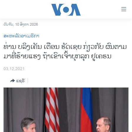
ລິ້ງ
ສຳຫລັບ
ເຂົ້າ
ວັນຈັນ, 10 ສິງຫາ 2026
ຫາ
ໂຮມເພຈ
ສະຫະລັດອາເມຣິກາ
ຂ້າມ
ລາວ
ທ່ານ ບລິງເຄັນ ເຕືອນ ຣັດເຊຍ ກ່ຽວກັບ ຜົນຕາມ
ຂ້າມ
ອາເມຣິກາ
ມາທີ່ຮ້າຍແຮງ ຖ້າເຂົາເຈົ້າບຸກລຸກ ຢູເຄຣນ
ຂ້າມ
ໄປ
ການເລືອກຕັ້ງ ປະທານາທີບໍດີ ສະຫະລັດ 2024
ຫາ
03,12,2021
ຂ່າວ​ຈີນ
ຊອກ
ແຊຣ໌
ຄົ້ນ
ໂລກ
ເອເຊຍ
ອິດສະຫຼະພາບດ້ານການຂ່າວ
ຊີວິດຊາວລາວ
ຊຸມຊົນຊາວລາວ