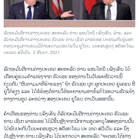
ວິທະຍາສາດ-ເທັກໂນໂລຈີ
ທຸລະກິດ
ພາສາອັງກິດ
ລັດຖະມົນຕີການຕ່າງປະເທດ ສະຫະລັດ ທ່ານ ແອນໂທນີ ບລິງເຄັນ, ຊ້າຍ, ແລະ
ວີດີໂອ
ລັດຖະມົນຕີການຕ່າງປະເທດ ຣັດເຊຍ ທ່ານ ເຊີເກ ລາຟຣອຟ ປະຊຖມກັນຢູ່ນອກ
ກອງປະຊຸມການຮ່ວມມືດ້ານຄວາມປອດໄພໃນ ຢູໂຣບ, ນະຄອນຫຼວງ ສຕັອກໂຮມ,
ສຽງ
ປະເທດ ສວີເດັນ. 2 ທັນວາ, 2021.
ລາຍການກະຈາຍສຽງ
ຕິດຕາມພວກເຮົາ ທີ່
ລັດຖະມົນຕີການຕ່າງປະເທດ ສະຫະລັດ ທ່ານ ແອນໂທນີ ບລິງເຄັນ ໄດ້
ລາຍງານ
ເຕືອນຄູ່ຮ່ວມຕຳແໜ່ງຈາກ ຣັດເຊຍ ຂອງທ່ານໃນວັນພະຫັດວານນີ້
ກ່ຽວກັບ “ຜົນຕາມມາທີ່ຮ້າຍແຮງ” ຖ້າ ຣັດເຊຍ ບຸກ ລຸກປະເທດ ຢູເຄຣນ ທີ່
ຢູ່ໃກ້ຄຽງ ແລະ ໄດ້ຂໍຮ້ອງຕໍ່ທ່ານໃຫ້ພະຍາຍາມຫາຂໍ້ແກ້ໄຂຄວາມຂັດແຍ້ງ
ພາສາຕ່າງໆ
ທາງການທູດ ລະຫວ່າງ ສອງປະເທດ ຢູໂຣບ ຕາເວັນອອກນັ້ນ.
ຄຳເຕືອນຂອງທ່ານ ບລິງເຄັນ ຕໍ່ລັດຖະມົນຕີການຕ່າງປະເທດ ຣັດເຊຍ
ທ່ານ ເຊີເກ ລາຟຣອຟ ໄດ້ມີຂຶ້ນຫຼັງຈາກນັກການທູດອາວຸໂສສອງທ່ານນັ້ນ
ໄດ້ພົບປະກັນໃນນະຄອນຫຼວງ ສຕັອກໂຮມ ປະ ເທດ ສວີເດັນ ແລະ ນຶ່ງ
ວັນຫຼັງຈາກ ທ່ານ ບລິງເຄັນ ໄດ້ປະກາດວ່າ ສະຫະລັດ “ຈະຕອບໂຕ້ຢ່າງ