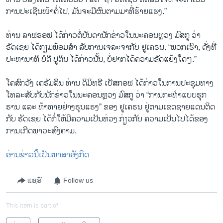
ການປະເຊີນໜ້າຕໍ່ໄປ, ມັນຈະມີຜົນຕາມມາທີ່ຮ້າຍແຮງ.”
ທ່ານ ລາຟຣອຟ ໄດ້ກ່າວຕໍ່ບັນດານັກຂ່າວໃນນະຄອນຫຼວງ ມົສກູ ວ່າ
ຣັດເຊຍ ໄດ້ກຽມພ້ອມສຳ ລັບການເຈລະຈາກັບ ຢູເຄຣນ. “ພວກເຮົາ, ດັ່ງທີ່
ປະທານາທິ ບໍດີ ປູຕິນ ໄດ້ກ່າວນັ້ນ, ບໍ່ຢາກໄດ້ຄວາມຂັດແຍ້ງໃດໆ.”
ໂຄສົກວັງ ເຄຣັມລິນ ທ່ານ ດິມິທຣີ ເປັສກອຟ ໄດ້ກ່າວໃນການປະຊຸມທາງ
ໂທລະສັບກັບນັກຂ່າວໃນນະຄອນຫຼວງ ມົສກູ ວ່າ “ການກະທຳແບບ​ຮຸກ​
ຮານ ແລະ ​ທ້າ​ທາຍ​ຢ່າງຮຸນແຮງ” ຂອງ ຢູເຄຣນ ຢູ່ຕາມເຂດຊາຍແດນຕິດ
ກັບ ຣັດເຊຍ ໄດ້ກໍ່ໃຫ້ມີຄວາມເປັນຫ່ວງ ກ່ຽວກັບ ຄວາມເປັນໄປໄດ້ຂອງ
ການເກີດພາວະສົງຄາມ.
ອ່ານຂ່າວນີ້ເປັນພາສາອັງກິດ
ແຊຣ໌
Follow us
This item is part of