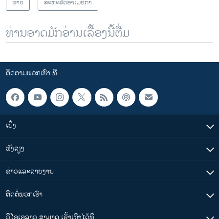
ຂ່າວ
ສະຫະລັດອາເມຣິກາ
ທ່ານອາດມັກອ່ານເລື້ອງນີ້ຕື່ມ
ຕິດຕາມພວກເຮົາ ທີ່
ເບິ່ງ
ຟັງສຽງ
ຂ່າວແລະລາຍງານ
ຕິດຕໍ່ພວກເຮົາ
ວີໂອເອລາວ ສາມາດ ເຂົ້າເຖິງໄດ້ທີ່