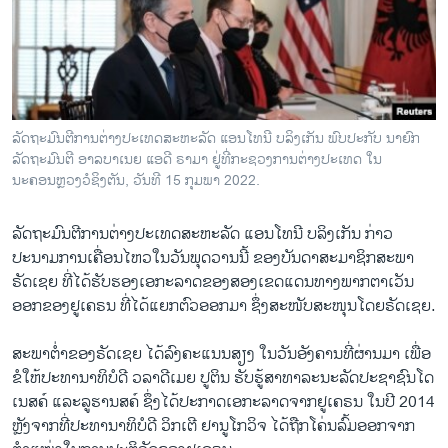
ວິທະຍາສາດ-ເທັກໂນໂລຈີ
ທຸລະກິດ
ພາສາອັງກິດ
ວີດີໂອ
ລັດຖະມົນຕີການຕ່າງປະເທດສະຫະລັດ ແອນໂທນີ ບລິງເກັນ ພົບປະກັບ ນາຍົກ
ສຽງ
ລັດຖະມົນຕີ ອາລບາເນຍ ແອດີ ຣາມາ ຢູ່ທີ່ກະຊວງການຕ່າງປະເທດ ໃນ
ນະຄອນຫຼວງວໍຊິງຕັນ, ວັນທີ 15 ກຸມພາ 2022.
ລາຍການກະຈາຍສຽງ
ຕິດຕາມພວກເຮົາ ທີ່
ລັດຖະມົນຕີການຕ່າງປະເທດສະຫະລັດ ແອນໂທນີ ບລິງເກັນ ກ່າວ
ລາຍງານ
ປະນາມການເຄື່ອນໄຫວໃນວັນພຸດວານນີ້ ຂອງບັນດາສະມາຊິກສະພາ
ຣັດເຊຍ ທີ່ໄດ້ຮັບຮອງເອກະລາດຂອງສອງເຂດແດນທາງພາກຕາເວັນ
ອອກຂອງຢູເຄຣນ ທີ່ໄດ້ແຍກຕົວອອກມາ ຊຶ່ງສະໜັບສະໜຸນໂດຍຣັດເຊຍ.
ພາສາຕ່າງໆ
ສະພາຕ່ຳຂອງຣັດເຊຍ ໄດ້ລົງຄະແນນສຽງ ໃນວັນອັງຄານທີ່​ຜ່ານມ​າ ເພື່ອ
ຂໍໃຫ້ປະທານາທິບໍດີ ວລາດີເມຍ ປູຕິນ ຮັບ​ຮູ້ສາທາລະນະລັດປະຊາຊົນໂດ
ເນສຄ໌ ແລະລູຮານສຄ໌ ຊຶ່ງໄດ້ປະກາດເອກະລາດຈາກຢູເຄຣນ ໃນປີ 2014
ຫຼັງຈາກທີ່ປະທານາທິບໍດີ ວິກເຕີ ຢານູໂກວິຈ ໄດ້ຖືກໂຄ່ນລົ້ມອອກຈາກ