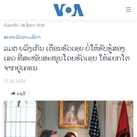
ລິ້ງ
ສຳຫລັບ
ເຂົ້າ
ວັນພະຫັດ, 06 ສິງຫາ 2026
ຫາ
ໂຮມເພຈ
ສະຫະລັດອາເມຣິກາ
ຂ້າມ
ລາວ
ລມຕ ບລິງເກັນ ເຕືອນຣັດເຊຍ ບໍ່ໃຫ້ຮັບຮູ້ສອງ
ຂ້າມ
ອາເມຣິກາ
ເຂດ ທີ່ສະໜັບສະໜຸນໂດຍຣັດເຊຍ ໃຫ້ແຍກໂຕ
ຂ້າມ
ໄປ
ການເລືອກຕັ້ງ ປະທານາທີບໍດີ ສະຫະລັດ 2024
ຈາກຢູເຄຣນ
ຫາ
ຂ່າວ​ຈີນ
ຊອກ
17,02,2022
ຄົ້ນ
ໂລກ
ແຊຣ໌
ເອເຊຍ
ອິດສະຫຼະພາບດ້ານການຂ່າວ
ຊີວິດຊາວລາວ
ຊຸມຊົນຊາວລາວ