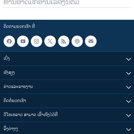
ທ່ານອາດມັກອ່ານເລື້ອງນີ້ຕື່ມ
ຕິດຕາມພວກເຮົາ ທີ່
ເບິ່ງ
ຟັງສຽງ
ຂ່າວແລະລາຍງານ
ຕິດຕໍ່ພວກເຮົາ
ວີໂອເອລາວ ສາມາດ ເຂົ້າເຖິງໄດ້ທີ່
​ລິ້ງ​ຕ່າງໆ