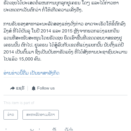
ຣັດເຊຍໄດ້ປະເສດຕໍ່ແຜນການບຸກລຸກຢູເຄຣນ ໃດໆ ແລະໄດ້ກ່າວຫາ
ປະເທດຕາເວັນຕົກວ່າ ກໍ່ໃຫ້ເກີດຄວາມເຄັ່ງຕຶງ.
ການຮັບຮອງສາທາລະນະລັດສອງແຫ່ງດັ່ງກ່າວ ອາດຈະເຮັດໃຫ້ຂໍ້ຕົກລົງ
ມິງສ໌ ທີ່ໄດ້ບັນລຸ ໃນປີ 2014 ແລະ 2015 ຫຼັງຈາກພວກແບ່ງແຍກດິນ
ແດນທີ່ສະໜັບສະໜຸນໂດຍຣັດເຊຍ ຍຶດເອົາພື້ນທີ່ເຂດດອນບາສຂອງຢູ
ເຄຣນນັ້ນ ຕົກໄປ. ຢູເຄຣນ ໄດ້ສູ້ລົບກັບເຂດທີ່ແບ່ງແຍກນັ້ນ ນັບຕັ້ງແຕ່ປີ
2014 ເປັນຕົ້ນມາ ຊຶ່ງເປັນບັນຫາຂັດແຍ້ງ ທີ່ໄດ້ສັງຫານປະຊາຊົນປະມານ
ໄປ​ແລ້ວ 15,000 ຄົນ.
ອ່ານຂ່າວນີ້ຕື່ມ ເປັນພາສາອັງກິດ
ແຊຣ໌
Follow us
This item is part of
ຂ່າວ
ສະຫະລັດອາເມຣິກາ