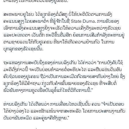
ຕຳແໜ່ງໃນການປະຕິວັດຂອງຢູເຄຣນ.
ສະຫະພາບຢູໂຣບ ໄດ້ຮຽກຮ້ອງຕໍ່ມົສກູ ບໍ່ໃຫ້ປະຕິບັດຕາມການລົງ
ຄະແນນສຽງໂດຍສະພາຕ່ຳ ທີ່ຮູ້ຈັກໃນ​ຊື່ State Duma. ການຮັບຮອງ
ເອົາການລົງຄະແນນສຽງຍິ່ງຈະເຮັດໃຫ້ຄວາມເຄັ່ງຕຶງລະຫວ່າງຣັດເຊຍ
ແລະປະເທດຕາ ເວັນຕົກ ທະວີຂຶ້ນຕື່ມອີກ ຍ້ອນການເສີມກຳລັງທະຫານຢູ່
ຕາມຊາຍແດນໃກ້ກັບຢູເຄຣນ ທີ່ພາໃຫ້ເກີດຄວາມຢ້ານກົວ ໃນການ
ບຸກລຸກຂອງຣັດເຊຍນັ້ນ.
ຖະແຫລງການສະບັບນຶ່ງຂອງທ່ານບລິງເກັນ ໄດ້ກ່າວວ່າ “ການບັງຄັບໃຊ້
ມະຕິດັ່ງກ່າວນີ້ ຈະເປັນບ່ອນທຳລາຍຕໍ່ອະທິປະໄຕ ແລະຜືນແຜ່ນດິນອັນ
ຄົບຖ້ວນຂອງຢູເຄຣນ ຖືວ່າເປັນການລະເມີດກົດໝາຍສາກົນຢ່າງໃຫຍ່ ຊຶ່ງ
ຮຽກຮ້ອງໃຫ້ມີຄຳຖາມ ກ່ຽວກັບຄຳໝັ້ນໝາຍຂອງຣັດເຊຍ ທີ່ຈະສືບຕໍ່
ພົວພັນທາງການທູດເພື່ອບັນລຸຂໍ້ແກ້ໄຂຕໍ່ວິກິດການນີ້.”
ທ່ານບລິງເກັນ ໄດ້ເຕືອນວ່າ ການເຄື່ອນໄຫວເຊັ່ນນັ້ນ ຄວນ “ຈຳເປັນຕອບ
ໂຕ້ຢ່າງວ່ອງໄວ ແລະໜັກແໜ້ນຈາກສະຫະລັດ ໂດຍການປະສານງານກັບ
ບັນດາພັນທະມິດ ແລະຄູ່ພາຄີທັງຫຼາຍ.”