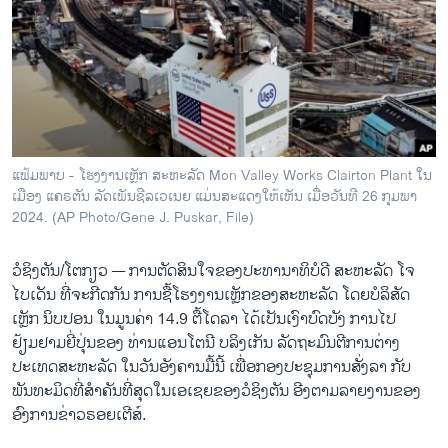
ວິທະຍາສາດ-ເທັກໂນໂລຈີ
ທຸລະກິດ
ພາສາອັງກິດ
ວີດີໂອ
ສຽງ
ແຟ້ມພາບ - ໂຮງງານເຫຼັກ ສະຫະລັດ Mon Valley Works Clairton Plant ໃນ
ເມືອງ ແຄຣຕັນ ລັດເພັນຊີລເວເນຍ ແມ່ນສະແດງໃຫ້ເຫັນ ເມື່ອວັນທີ 26 ກຸມພາ
ລາຍການກະຈາຍສຽງ
ຕິດຕາມພວກເຮົາ ທີ່
2024. (AP Photo/Gene J. Puskar, File)
ລາຍງານ
ວໍຊິງຕັນ/ໂຕກຽວ —
ການຕັດສິນໃຈຂອງປະທານາທິບໍດີ ສະຫະລັດ ໂຈ
ໄບເດັນ ທີ່ຈະກີດກັນ ການຊື້ໂຮງງານເຫຼັກຂອງສະຫະລັດ ໂດຍບໍລິສັດ
ພາສາຕ່າງໆ
ເຫຼັກ ນິບປອນ ໃນມູນຄ່າ 14.9 ຕື້ໂດລາ ໄດ້ເປັນເງົາບົດບັງ ການໄປ
ຢ້ຽມຢາມຍີ່ປຸ່ນຂອງ ທ່ານແອນໂຕນີ ບລິງເກັນ ລັດຖະມົນຕີການຕ່າງ
ປະເທດສະຫະລັດ ໃນວັນອັງຄານມື້ນີ້ ເພື່ອກອງປະຊຸມການສັ່ງລາ ກັບ
ພັນທະມິດທີ່ສຳຄັນທີ່ສຸດໃນເອເຊຍຂອງວໍຊິງຕັນ ອີງຕາມລາຍງານຂອງ
ອົງການຂ່າວຣອຍເຕີສ໌.