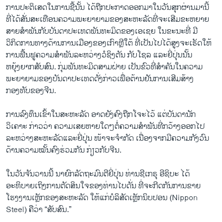
ການປະຕິເສດໃນການຊື້ນັ້ນ ໄດ້ຖືກປະກາດອອກມາໃນວັນສຸກຜ່ານມານີ້
ທີ່ໄດ້ສັ່ນສະເທືອນຄວາມພະຍາຍາມຂອງສະຫະລັດທີ່ຈະເສີມຂະຫຍາຍ
ສາຍສຳພັນກັບບັນດາປະເທດພັນທະມິດຂອງເອເຊຍ ໃນຂະນະທີ່ ມີ
ວິກິດການທາງດ້ານການເມືອງຂອງເກົາຫຼີໃຕ້ ທີ່ເປັນໄປໄດ້ສູງຈະເຮັດໃຫ້
ການຟື້ນຟູຄວາມສຳພັນລະຫວ່າງວໍຊິງຕັນ ກັບໂຊລ ແລະຍີ່ປຸ່ນນັ້ນ
ຫຍຸ້ງຍາກສັບສົນ. ກຸ່ມພັນທະມິດສາມຝ່າຍ ເປັນຂົວທີ່ສຳຄັນໃນຄວາມ
ພະຍາຍາມຂອງບັນດາປະເທດດັ່ງກ່າວເພື່ອຕ້ານຢັນການເສີມສ້າງ
ກອງທັບຂອງຈີນ.
ການລົງທຶນເຂົ້າໃນສະຫະລັດ ອາດຍັງຄົງຖືກໂຈະໄວ້ ແຕ່ບັນດານັກ
ວິເຄາະ ກ່າວວ່າ ຄວາມເສຍຫາຍໃດໆຕໍ່ຄວາມສຳພັນທີ່ກວ້າງອອກໄປ
ລະຫວ່າງສະຫະລັດແລະຍີ່ປຸ່ນ ໜ້າຈະຈຳກັດ ເນື່ອງຈາກມີຄວາມກັງວົນ
ດ້ານຄວາມໝັ້ນຄົງຮ່ວມກັນ ກ່ຽວກັບຈີນ.
ໃນວັນຈັນວານນີ້ ນາຍົກລັດຖະມົນຕີຍີ່ປຸ່ນ ທ່ານຊີເກຣຸ ອີຊິບະ ໄດ້
ອະທິບາຍເຖິງການຕັດສິນໃຈຂອງທ່ານໄບດັ່ນ ທີ່ຈະກີດກັນການຂາຍ
ໂຮງງານເຫຼັກຂອງສະຫະລັດ ໃຫ້ແກ່ບໍລິສັດເຫຼັກນິບປອນ (Nippon
Steel) ຄືວ່າ “ສັບສົນ.”