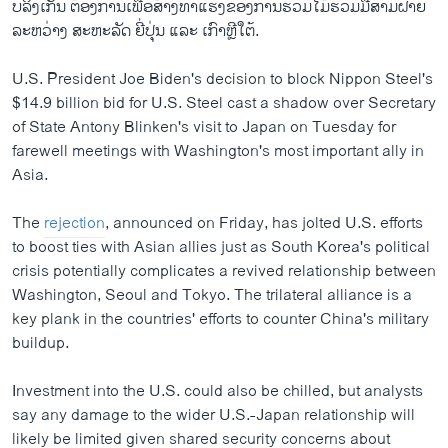
ບລິງເກັນ ຕ້ອງການເພື່ອສ້າງທ່າແຮງຂອງການຮ່ວມໄມ້ຮ່ວມມືສາມຝ່າຍ
ລະຫວ່າງ ສະຫະລັດ ຍີ່ປຸ່ນ ແລະ ເກົາຫຼີໃຕ້.
U.S. President Joe Biden's decision to block Nippon Steel's
$14.9 billion bid for U.S. Steel cast a shadow over Secretary
of State Antony Blinken's visit to Japan on Tuesday for
farewell meetings with Washington's most important ally in
Asia.
The
rejection
, announced on Friday, has jolted U.S. efforts
to boost ties with Asian allies just as South Korea's political
crisis potentially complicates a revived relationship between
Washington, Seoul and Tokyo. The trilateral alliance is a
key plank in the countries' efforts to counter China's military
buildup.
Investment into the U.S. could also be chilled, but analysts
say any damage to the wider U.S.-Japan relationship will
likely be limited given shared security concerns about