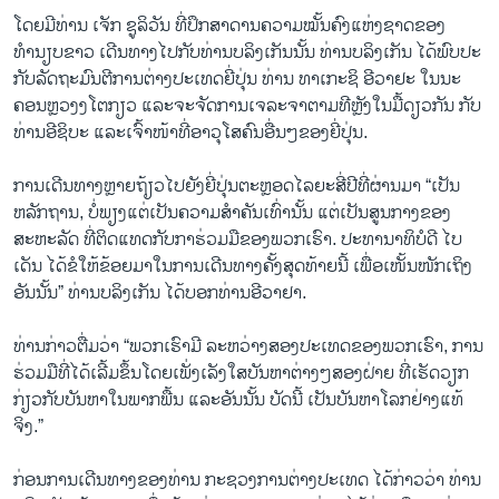
ໂດຍມີທ່ານ ເຈັກ ຊູລິວັນ ທີ່ປຶກສາດານຄວາມໝັ້ນຄົງແຫ່ງຊາດຂອງ
ທຳນຽບຂາວ ເດີນທາງໄປກັບທ່ານບລິງເກັນນັ້ນ ທ່ານບລິງເກັນ ໄດ້ພົບປະ
ກັບລັດຖະມົນຕີການຕ່າງປະເທດຍີ່ປຸ່ນ ທ່ານ ທາເກະຊິ ອີວາຢະ ໃນນະ
ຄອນຫຼວງງໂຕກຽວ ແລະຈະຈັດການເຈລະຈາຕາມທີຫຼັງໃນມື້ດຽວກັນ ກັບ
ທ່ານອີຊິບະ ແລະເຈົ້າໜ້າທີ່ອາວຸໂສຄົນອື່ນໆຂອງຍີ່ປຸ່ນ.
ການເດີນທາງຫຼາຍຖ້ຽວໄປຍັງຍີ່ປຸ່ນຕະຫຼອດໄລຍະສີ່ປີທີ່ຜ່ານມາ “ເປັນ
ຫລັກຖານ, ບໍ່ພຽງແຕ່ເປັນຄວາມສຳຄັນເທົ່ານັ້ນ ແຕ່ເປັນສູນກາງຂອງ
ສະຫະລັດ ທີ່ຕິດແທດກັບກາຮ່ວມມືຂອງພວກເຮົາ. ປະທານາທິບໍດີ ໄບ
ເດັນ ໄດ້ຂໍໃຫ້ຂ້ອຍມາໃນການເດີນທາງຄັ້ງສຸດທ້າຍນີ້ ເພື່ອເໜັ້ນໜັກເຖິງ
ອັນນັ້ນ” ທ່ານບລິງເກັນ ໄດ້ບອກທ່ານອີວາຢາ.
ທ່ານກ່າວຕື່ມວ່າ “ພວກເຮົາມີ ລະຫວ່າງສອງປະເທດຂອງພວກເຮົາ, ການ
ຮ່ວມມືທີ່ໄດ້ເລີ້ມຂຶ້ນໂດຍເພັ່ງເລັງໃສບັນຫາຕ່າງໆສອງຝ່າຍ ທີ່ເຮັດວຽກ
ກ່ຽວກັບບັນຫາໃນພາກພື້ນ ແລະອັນນັ້ນ ບັດນີ້ ເປັນບັນຫາໂລກຢ່າງແທ້
ຈິງ.”
ກ່ອນການເດີນທາງຂອງທ່ານ ກະຊວງການຕ່າງປະເທດ ໄດ້ກ່າວວ່າ ທ່ານ