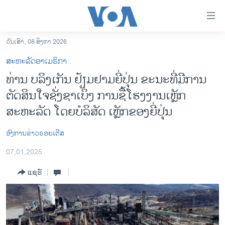
ລິ້ງ
ສຳຫລັບ
ເຂົ້າ
ວັນເສົາ, 08 ສິງຫາ 2026
ຫາ
ໂຮມເພຈ
ສະຫະລັດອາເມຣິກາ
ຂ້າມ
ລາວ
ທ່ານ ບລິງເກັນ ຢ້ຽມຢາມຍີ່ປຸ່ນ ຂະນະທີ່ມີການ
ຂ້າມ
ອາເມຣິກາ
ຕັດສິນໃຈຊັ່ງຊາເບິ່ງ ການຊື້ໂຮງງານເຫຼັກ
ຂ້າມ
ໄປ
ການເລືອກຕັ້ງ ປະທານາທີບໍດີ ສະຫະລັດ 2024
ສະຫະລັດ ໂດຍບໍລິສັດ ເຫຼັກຂອງຍີ່ປຸ່ນ
ຫາ
ຂ່າວ​ຈີນ
ຊອກ
ອົງການຂ່າວຣອຍເຕີສ
ຄົ້ນ
ໂລກ
07,01,2025
ເອເຊຍ
ແຊຣ໌
ອິດສະຫຼະພາບດ້ານການຂ່າວ
ຊີວິດຊາວລາວ
ຊຸມຊົນຊາວລາວ