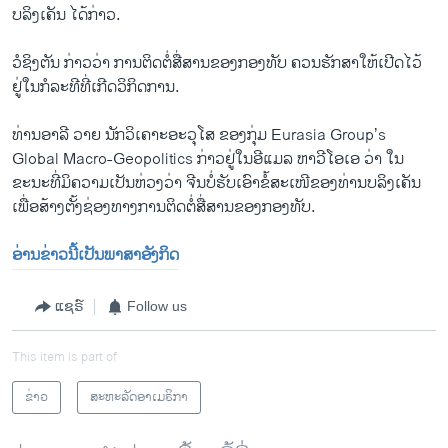
ບລິງເຄັນ ໄດ້ກ່າວ.
ວໍຊິງຕັນ ກ່າວວ່າ ການ​ຕິດ​ຕໍ່ສື່ສານ​ຂອງກອງທັບ ຄວນຮັກສາໃຫ້ເປີດໄວ້
ຢູ່ໃນ​ກໍ​ລະ​ທີ​ທີ່​ເກີດວິກິດການ.
ທ່ານອາລີ ວາຍ ນັກວິເຄາະອະວຸໂສ ​ຂອງ​ກຸ່ມ Eurasia Group’s
Global Macro-Geopolitics ກ່າວຢູ່ໃນອີແມລ ຫາວີໂອເອ ວ່າ ໃນ
ຂະນະທີ່ມິຄວາມເປັນຫ່ວງວ່າ ຈີນບໍ່ຮັບເອົາຂໍ້ສະເໜີຂອງທ່ານບລິງເຄັນ
ເພື່ອສ້າງຕັ້ງຊ່ອງທາງການຕິດ​ຕໍ່ສື່ສານ​ຂອງກອງທັບ.
ອ່ານຂ່າວນີ້ເປັນພາສາອັງກິດ
ແຊຣ໌
Follow us
This item is part of
ຂ່າວ
ສະຫະລັດອາເມຣິກາ