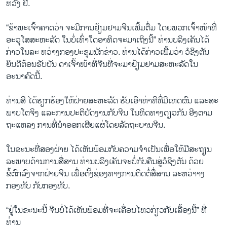
ຫວັງ ຢີ.
“ຂ້າພະເຈົ້າຄາດ​ວ່າ ຈະ​ມີ​ການຢ້ຽມຢາມຈີນ​ເພີ້ມ​ຕື່ມ ໂດຍພວກເຈົ້າໜ້າທີ່
ອະວຸໂສສະຫະລັດ ໃນບໍ່ເທົ່າໃດອາທິດຈະມາເຖິງນີ້” ທ່ານບລິງເຄັນໄດ້
ກ່າວໃນລະ ຫວ່າງກອງປະຊຸມນັກຂ່າວ. ທ່ານໄດ້ກ່າວເພີິ້ມວ່າ ວໍຊິງຕັນ
ຍິນດີຕ້ອນຮັບບັນ ດາເຈົ້າໜ້າທີ່ຈີນທີ່ຈະມາຢ້ຽມຢາມສະຫະລັດໃນ
ອະນາຄົດນີ້.
ທ່ານສີ ໄດ້ຮຽກຮ້ອງໃຫ້​ຝ່າຍສະຫະລັດ ຮັບເອົາ​ທ່າ​ທີ​ທີ່​ມີເຫດຜົນ ແລະ​ສະ​
ພາບ​ໂຕຈິງ ແລະການປະຕິບັດງານກັບຈີນ ໃນທິດທາງດຽວກັນ ອີງຕາມ
ຖະແຫລງ ການທີ່ນຳ​ອອກເຜີຍແຜ່ໂດຍລັດຖະບານຈີນ.
ໃນຂະນະທີ່ສອງຝ່າຍ ໄດ້ເຫັນພ້ອມກັບຄວາມ​ຈຳ​ເປັນ​ເພື່ອໃຫ້ມີສະຖຽນ
ລະພາບ​ດ້ານການສື່ສານ ທ່ານບລິງເຄັນຈະບໍ່ກັບຄືນສູ່ວໍຊິງຕັນ ດ້ວຍ
ຂໍ້ຕົກລົງຈາກ​ຝ່າຍຈີນ ເພື່ອຕັ້ງຊ່ອງທາງການຕິດ​ຕໍ່ສື່ສານ ລະຫວ່າາງ
ກອງທັບ ​ກັບກອງທັບ.
“ຢູ່ໃນຂະນະນີ້ ຈີນບໍ່ໄດ້ເຫັນພ້ອມທີ່ຈະເຄື່ອນໄຫວກ່ຽວກັບເລື້ອງນີ້” ທີ່
ທ່່ານ