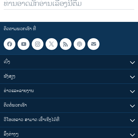
ທ່ານອາດມັກອ່ານເລື້ອງນີ້ຕື່ມ
ຕິດຕາມພວກເຮົາ ທີ່
ເບິ່ງ
ຟັງສຽງ
ຂ່າວແລະລາຍງານ
ຕິດຕໍ່ພວກເຮົາ
ວີໂອເອລາວ ສາມາດ ເຂົ້າເຖິງໄດ້ທີ່
​ລິ້ງ​ຕ່າງໆ