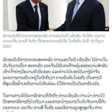
ວິທະຍາສາດ-ເທັກໂນໂລຈີ
ທຸລະກິດ
ພາສາອັງກິດ
ວີດີໂອ
ລັດຖະມົນຕີຕ່າງປະເທດສະຫະລັດ ທ່ານແອນໂທນີ ບລີງເຄັນ ຈັບມືກັບ ປະທານ
ສຽງ
ປະເທດຈີນ ທ່ານສີ ຈິນຜິງ ທີ່ຫໍສາລາປະຊາຊົນຈີນ ໃນປັກກິ່ງ ວັນທີ 19 ທິຖຸນາ
2023
ລາຍການກະຈາຍສຽງ
ຕິດຕາມພວກເຮົາ ທີ່
ລາຍງານ
ລັດຖະມົນຕີຕ່າງປະເທດສະຫະລັດ ທ່ານແອນໂທນີ ບລິງເຄັນ ໄດ້ກ່າວໃນ
ວັນຈັນວານນີ້ວ່າ ສະຫະລັດ ແລະຈີນມີພັນ​ທະທີ່ຈະຄຸ້ມ​ຄອງຄວາມສຳພັນ
ເຂົາເຈົ້າ​ຢ່າງ​ມີ​ຄວາມ​ຮັບ​ຜິດ​ຊອບ ແລະທ່ານໄດ້ບອກບັນດາຜູ້ນຳຈີນ
ພາສາຕ່າງໆ
ລະຫວ່າງການພົບປະຢູ່ໃນປັກກິ່ງວ່າ ການພົວພັນໂດຍກົງ ເປັນທາງດີ
ທີ່ສຸດເພື່ອຄໍ້າປະກັນການບໍ່ເຫັນພ້ອມ ບໍ່​ໃຫ້​ກາຍ​ເປັນ​ບັນ​ຫາຂັດແຍ້ງ.
​ໃນ​ການກ່າວຕໍ່ບັນດານັກຂ່າວ​ທີ່ປັກກິ່ງ ທ່ານບລິງເຄັນ ກ່າວວ່າ ທ່ານໄດ້
ປຶກ​ສາ​ຫາ​ລື​ຢ່າງກົງໄປກົງມາ ແລະຢ່າງ​ກວ້າງ​ຂວາງໃນວັນຈັນວານນີ້ກັບ
ປະທານປະ ເທດຈີນ ທ່ານສີ ຈິ້ນຜິງ ແລະນັກການທູດສູງສຸດຈີນ ທ່ານ