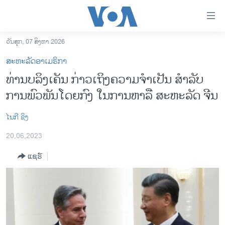
ລິ້ງ
ສຳຫລັບ
ເຂົ້າ
ວັນສຸກ, 07 ສິງຫາ 2026
ຫາ
ໂຮມເພຈ
ສະຫະລັດອາເມຣິກາ
ຂ້າມ
ລາວ
ທ່ານບລິງເຄັນ ກ່າວເຖິງຄວາມ​ຈຳ​ເປັນ ​ສ​ຳ​ລັບ​​
ຂ້າມ
ອາເມຣິກາ
ການພົວພັນໂດຍກົງ ໃນການຫາ​ລື ສະຫະລັດ ຈີນ
ຂ້າມ
ໄປ
ການເລືອກຕັ້ງ ປະທານາທີບໍດີ ສະຫະລັດ 2024
ຫາ
ໄນກີ ຊິງ
ຂ່າວ​ຈີນ
ຊອກ
20,06,2023
ຄົ້ນ
ໂລກ
ແຊຣ໌
ເອເຊຍ
ອິດສະຫຼະພາບດ້ານການຂ່າວ
ຊີວິດຊາວລາວ
ຊຸມຊົນຊາວລາວ