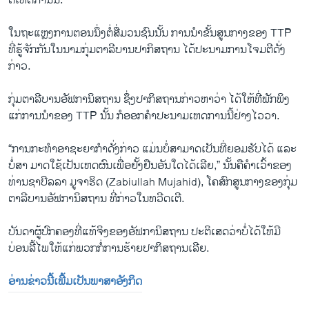
ຕໍ່ເຫດການນີ້.
​ໃນ​ຖະ​ແຫຼ​ງການຕອນ​ນຶ່ງ​ຕໍ່​ສື່​ມວນ​ຊົນນັ້ນ ການ​ນຳ​ຂັ້ນສູນ​ກາງ​ຂອງ TTP
ທີ່​ຮູ້​ຈັກ​ກັນ​ໃນ​ນາມ​ກຸ່ມ​ຕາ​ລີ​ບານ​ປາ​ກິ​ສຖານ ​ໄດ້​ປະນາມ​ການ​ໂຈມ​ຕີ​ດັ່ງ
ກ່າວ.
ກຸ່ມຕາລີບານອັຟການິສຖານ ຊຶ່ງປາກິສຖານກ່າວຫາວ່າ ໄດ້ໃຫ້​ທີ່​ພັກ​ພິງ​
ແກ່ການນໍາຂອງ TTP ນັ້ນ ກໍອອກຄໍາປະ​ນາມເຫດ​ການນີ້ຢ່າງໄວວາ.
“ການກະ​ທຳ​ອາຊະຍາກຳດັ່ງກ່າວ ແມ່ນບໍ່ສາມາດເປັນ​ທີ່ຍອມຮັບໄດ້ ແລະ
ບໍ່ສາ ມາດໃຊ້ເປັນເຫດຜົນເພື່ອຢັ້ງ​ຢືນ​ອັນ​ໃດໄດ້ເລີຍ,” ນັ້ນ​ຄືຄຳ​ເວົ້າ​ຂອງ
ທ່ານຊາ​ບີລ​ລາ ມູຈາ​ຮິດ (Zabiullah Mujahid), ໂຄສົກສູນກາງຂອງກຸ່ມ
ຕາລີບານອັຟການິສຖານ ທີ່ກ່າວໃນທວີດ​ເຕີ.
ບັນດາ​ຜູ້​ປົກຄອງ​ທີ່​ແທ້​ຈິ​ງ​ຂອງອັຟກາ​ນິສຖານ ​ປະຕິ​ເສດວ່າ​ບໍ່ໄດ້​ໃຫ້​ມີ​
ບ່ອນ​ລີ້​ໄພ​ໃຫ້​ແກ່​ພວກ​ກໍ່​ການ​ຮ້າຍ​ປາ​ກິ​ສຖານເລີຍ.
ອ່ານ​ຂ່າວນີ້​ເພີ້ມ​ເປັນ​ພາ​ສາ​ອັງ​ກິດ