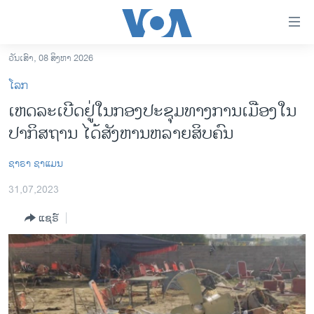
ລິ້ງ
ສຳຫລັບ
ເຂົ້າ
ວັນເສົາ, 08 ສິງຫາ 2026
ຫາ
ໂຮມເພຈ
ໂລກ
ຂ້າມ
ລາວ
ເຫດ​ລະ​ເບີດ​ຢູ່ໃນກອງ​ປະ​ຊຸມ​ທາງ​ການ​ເມືອງໃນ ​
ຂ້າມ
ອາເມຣິກາ
ປາ​ກິ​ສ​ຖານ ໄດ້​ສັງ​ຫານຫລາຍ​ສິບ​ຄົນ
ຂ້າມ
ໄປ
ການເລືອກຕັ້ງ ປະທານາທີບໍດີ ສະຫະລັດ 2024
ຫາ
ຊາຣາ ຊາແມນ
ຂ່າວ​ຈີນ
ຊອກ
31,07,2023
ຄົ້ນ
ໂລກ
ແຊຣ໌
ເອເຊຍ
ອິດສະຫຼະພາບດ້ານການຂ່າວ
ຊີວິດຊາວລາວ
ຊຸມຊົນຊາວລາວ