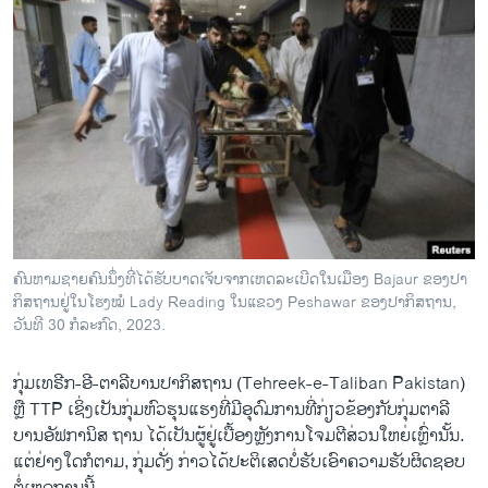
ຄົນ​ຫາມ​ຊາຍ​ຄົນ​ນຶ່ງ​ທີ່​ໄດ້​ຮັບ​ບາດ​ເຈັບຈາກ​ເຫດ​ລະ​ເບີດ​ໃນ​ເມືອງ Bajaur ຂອງ​ປາ​
ກິ​ສ​ຖານຢູ່​ໃນ​ໂຮງ​ໝໍ Lady Reading ໃນ​ແຂວງ Peshawar ຂອງ​ປາ​ກິ​ສ​ຖານ,
ວັນ​ທີ 30 ກໍ​ລະ​ກົດ, 2023.
ກຸ່ມເທ​ຣີກ-​ອີ-ຕາ​ລີ​ບານ​ປາ​ກິ​ສ​ຖານ (Tehreek-e-Taliban Pakistan)
ຫຼື TTP ເຊິ່ງເປັນກຸ່ມຫົວຮຸນແຮງທີ່ມີອຸດົມການທີ່ກ່ຽວຂ້ອງກັບກຸ່ມຕາລີ
ບານອັຟການິສ ຖານ ໄດ້ເປັນຜູ້ຢູ່ເບື້ອງຫຼັງການໂຈມຕີສ່ວນ​ໃຫຍ່ເຫຼົ່ານັ້ນ.
ແຕ່ຢ່າງໃດກໍຕາມ, ກຸ່ມດັ່ງ ກ່າວໄດ້ປະຕິເສດບໍ່​ຮັບ​ເອົາຄວາມຮັບຜິດຊອບ