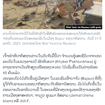
ວິທະຍາສາດ-ເທັກໂນໂລຈີ
ທຸລະກິດ
ພາສາອັງກິດ
ວີດີໂອ
ພາບນິ້ງ​ຖ່າຍ​ຈາກວີ​ດິ​ໂອ​ທີ່​ເອົາ​ລົງ​ໃນ​ສື່​ສັງ​ຄົມ​ອອນ​ລາຍສະ​ແດງ​ໃຫ້​ເຫັນ​ພາບ​ຫລັງ​
ສຽງ
ຈາກເກີດ​ເຫດລະ​ເບີດ​ສະ​ຫລະ​ຊີບໃນ​ເມືອງ Bajaur ຂອງ​ປາ​ກິ​ສ​ຖານ, ວັນ​ທີ 31 ກໍ​
ລະ​ກົດ, 2023. (ພາບຖ່າຍ​ໂດຍ Bilal Yasir/via Reuters)
ລາຍການກະຈາຍສຽງ
ຕິດຕາມພວກເຮົາ ທີ່
ລາຍງານ
ເຈົ້າ​ໜ້າ​ທີ່​ປາ​ກິ​ສຖານກ່າວ​ໃນ​ວັນ​ຈັນ​ມື້​ນີ້​ວ່າ ຈຳນວນ​ຜູ້​ເສຍ​ຊີວິດ​ຈາກ​ເຫດ​
ລະ​ເບີດ​ໃນ​ແຂວງຄາຍ​ເບີ ພັກ​ທັນ​ຄວາ (Khyber Pakhtunkhwa) ຢູ່
ທາງ​ພາກ​ຕາ​ເວັນ​ຕົກ​ສຽງ​ເໜືອ​ຂອງ​ປະ​ເທດ ​ໄດ້​ເພີ່ມ​ຂຶ້ນ​ເປັນ​ຢ່າງ​ໜ້ອຍ
ພາສາຕ່າງໆ
45 ຄົນແລ້ວ.
​ເຫດ​ລະ​ເບີດ​ໄດ້​ເກີດ​ຂຶ້ນ​ຢູ່​ເມືອງ​ຄາ ​ໃນ​ເຂດ​ຊົນ​ເຜົ່າບາ​ຈົວ (Bajaur) ທີ່​ຕັ້ງ​
ຢູ່​ໃກ້​ກັບ​ຊາຍ​ແດນ​ຂອງ​ປາ​ກິ​ສຖານ ​ກັບ​ອັຟກາ​ນິສຖານ. ມັນ​ໄດ້​ເກີດ​ຂຶ້ນ​ໃນ​
ຕອນ​ບ່າຍ​ວັນ​ອາ​ທິດວານນີ້ ​ໃນຂະ​ນະ​ທີ່​ມີ​ກອງ​ປະ​ຊຸມ​ພະ​ນັກ​ງານ​ຂອງ​ພັກ​
ການ​ເມືອງ​ສາ​ສະ​ຫນາ​, ຈາ​ມຽດ ອູ​ເລ​ມາ ອິ​ສ​ລາມ (Jamiat Ulema
Islam) ຫລື JUI-F.