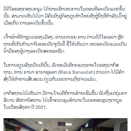
ວິ​ດີ​ໂອ​ຂອງ​ກອງ​ປະ​ຊຸມ ​ໄດ້​ຖ່າຍ​ເອົາ​ເຫດ​ການ​ໃນ​ຕອນທີ່​ລະ​ເບີດ​ແຕກ​ຂຶ້ນ
ນັ້ນ. ສາມາດເຫັນໄດ້ວ່າ ມີ​ຄົນນັ່ງຢູ່ກ້ອງຕູບຜ້າໃຫຍ່ຟັງ​ຜູ້​ນຶ່ງ​ທີ່​ກຳ​ລັງເວົ້າຢູ່
ເມື່ອເກີດ ການລະເບີດຂຶ້ນນັ້ນ.
ເຈົ້າ​ໜ້າ​ທີ່​ຕຳ​ຫຼວດຂອງ​ເມືອງ, ທ່ານ​ນາ​ເຊຍ ຄານ ກ່າວ​ຕໍ່ວີ​ໂອ​ເອວ່າ ຫຼັກ​
ຖານ​ທີ່​ເກັບ​ກຳ​ມາ​ຈົນ​ຮອດ​ປັດ​ຈຸ​ບັນນີ້ ​ຊີ້​ໃຫ້​ເຫັນວ່າ ​ເຫດ​ລະ​ເບີດ​ແມ່ນ​ເປັນ
ນ້ຳ​ມື​ຂອງ​ຜູ້​ວາງ​ລະ​ເບີດ​ສະ​ຫລະ​ຊີບ.
ໃນການ​ຂຽນ​ລົງ​ທວີດ​ເຕີນັ້ນ, ລັດຖະມົນຕີກະ​ຊວງພາຍໃນຂອງປາກິສ
ຖານ, ທ່ານ ຣາ​ນາ ຊາ​ນາອຸ​ລ​ລາ (Rana Sanaullah) ກ່າວວ່າ ໄດ້​ມີ​ຄຳ​
ສັ່ງ​ໃຫ້ທຳການສືບສວນ ກ່ຽວກັບເຫດການດັ່ງ​ກ່າວ​ແລ້ວ.
ປາກິສຖານໄດ້ເຫັນວ່າ ມີການໂຈມຕີກໍ່ການຮ້າຍເພີ່ມຂຶ້ນ ນັບຕັ້ງແຕ່ກຸ່ມຕາ
ລີບານ ອັຟການິສຖານ ໄດ້ເຂົ້າຄວບຄຸມອຳ​ນາດໃນນະຄອນຫຼວງກາ​ບູ​ລ
ໃນເດືອນສິງຫາ ປີ 2021.