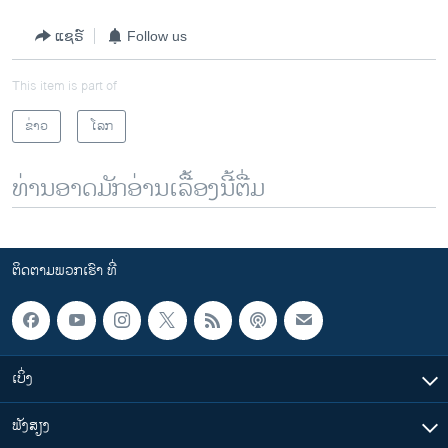
ແຊຣ໌
Follow us
This item is part of
ຂ່າວ
ໂລກ
ທ່ານອາດມັກອ່ານເລື້ອງນີ້ຕື່ມ
ຕິດຕາມພວກເຮົາ ທີ່
ເບິ່ງ
ຟັງສຽງ