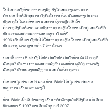
ໃນໂອກາດດັ່ງກ່າວ ທ່ານທອງສິງ ຍັງໄດ້ສະແດງຄວາມຂອບ
ອົກ ຂອບໃຈຕໍ່ລັດຖະບານອັງກິດໃນການຮ່ວມມືລະຫວ່າງປະ ເທດ
ທັງສອງໃນໄລຍະຜ່ານມາ ແລະການຊ່ອຍເຫຼືອ ອັນລໍ້າ
ຄ່າຂອງອັງກິດຕໍ່ລາວ ຮວມທັງການຊ່ອຍເຫຼືອໃນການເກັບກູ້ ລະເບີດທີ່ບໍ່
ທັນແຕກແລະດ້ານສາທາລະນະສຸກ. ນັບແຕ່ປີ
1996 ເປັນຕົ້ນມາ ອັງກິດໄດ້ໃຫ້ການຊ່ອຍເຫຼືອ ໃນການເກັບກູ້ລະເບີດທີ່ບໍ່
ທັນແຕກຢູ່ ລາວ ຫຼາຍກວ່າ 7 ລ້ານໂດລາ.
ນອກນັ້ນ ທ່ານ Blair ຍັງໄດ້ພົບປະກັບພົບປະກັບທ່ານສົມດີ ດວງດີ
ລັດຖະມົນຕີແຜນ ການແລະການລົງທຶນ ແລະທ່ານສຸລິວົງ ດາລາວົງ
ລັດຖະມົນຕີກະຊວງພະລັງງານ ແລະ ບໍ່ແຮ່ຂອງລາວ.
ກ່ອນມາຢ້ຽມຢາມ ສປປ ລາວ ທ່ານ Blair ໄດ້ຢ້ຽມຢາມປະເທດ
ຫວຽດນາມເປັນເວລາ ສອງມື້.
ທ່ານ Blair ເຂົ້າຮັບຕຳແໜ່ງ ເປັນນາຍົກລັດຖະມົນຕີອັງກິດ ແຕ່ເດືອນ
ພຶດສະພາ ປີ 1997 ຫາເດືອນມິຖຸນາ ປີ 2007.