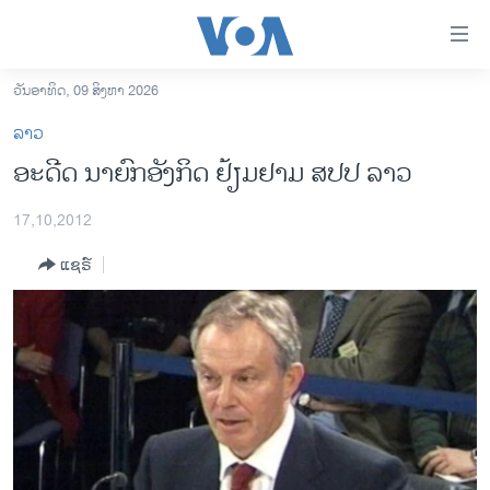
ລິ້ງ
ສຳຫລັບ
ເຂົ້າ
ວັນອາທິດ, 09 ສິງຫາ 2026
ຫາ
ໂຮມເພຈ
ລາວ
ຂ້າມ
ລາວ
ອະດີດ ນາຍົກອັງກິດ ຢ້ຽມຢາມ ສປປ ລາວ
ຂ້າມ
ອາເມຣິກາ
ຂ້າມ
17,10,2012
ໄປ
ການເລືອກຕັ້ງ ປະທານາທີບໍດີ ສະຫະລັດ 2024
ຫາ
ແຊຣ໌
ຂ່າວ​ຈີນ
ຊອກ
ຄົ້ນ
ໂລກ
ເອເຊຍ
ອິດສະຫຼະພາບດ້ານການຂ່າວ
ຊີວິດຊາວລາວ
ຊຸມຊົນຊາວລາວ