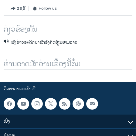
ແຊຣ໌
Follow us
ກ່ຽວຂ້ອງກັນ
ຟັງຂ່າວອະດີດນາຍົກອັງກິດຢ້ຽມຢາມລາວ
ທ່ານອາດມັກອ່ານເລື້ອງນີ້ຕື່ມ
ຕິດຕາມພວກເຮົາ ທີ່
ເບິ່ງ
ຟັງສຽງ