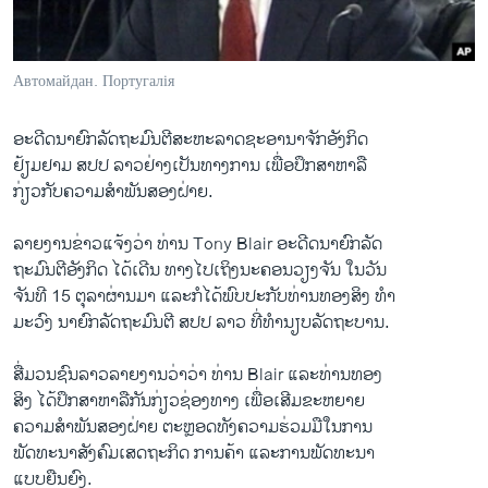
ວິທະຍາສາດ-ເທັກໂນໂລຈີ
ທຸລະກິດ
Автомайдан. Португалія
ພາສາອັງກິດ
ວີດີໂອ
ອະດີດນາຍົກລັດຖະມົນຕີສະຫະລາດຊະອານາຈັກອັງກິດ
ຢ້ຽມຢາມ ສປປ ລາວຢ່າງເປັນທາງການ ເພື່ອປຶກສາຫາລື
ສຽງ
ກ່ຽວກັບຄວາມສຳພັນສອງຝ່າຍ.
ລາຍການກະຈາຍສຽງ
ຕິດຕາມພວກເຮົາ ທີ່
ລາຍງານຂ່າວແຈ້ງວ່າ ທ່ານ Tony Blair ອະດີດນາຍົກລັດ
ລາຍງານ
ຖະມົນຕີອັງກິດ ໄດ້ເດີນ ທາງໄປເຖິງນະຄອນວຽງຈັນ ໃນວັນ
ຈັນທີ 15 ຕຸລາຜ່ານມາ ແລະກໍໄດ້ພົບປະກັບທ່ານທອງສິງ ທຳ
ມະວົງ ນາຍົກລັດຖະມົນຕີ ສປປ ລາວ ທີ່ທຳນຽບລັດຖະບານ.
ພາສາຕ່າງໆ
ສື່ມວນຊົນລາວລາຍງານວ່າວ່າ ທ່ານ Blair ແລະທ່ານທອງ
ສິງ ໄດ້ປຶກສາຫາລືກັນກ່ຽວຊ່ອງທາງ ເພື່ອເສີມຂະຫຍາຍ
ຄວາມສຳພັນສອງຝ່າຍ ຕະຫຼອດທັງຄວາມຮ່ວມມືໃນການ
ພັດທະນາສັງຄົມເສດຖະກິດ ການຄ້າ ແລະການພັດທະນາ
ແບບຍືນຍົງ.