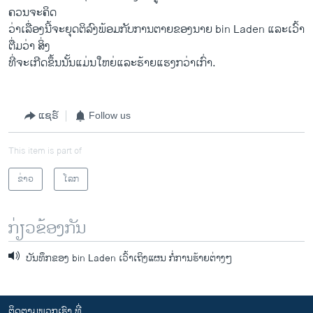
ຄວນຈະຄິດ
ວ່າເລື່ອງນີ້ຈະຍຸດຕິລົງພ້ອມກັບການຕາຍຂອງນາຍ bin Laden ແລະເວົ້າ
ຕື່ມວ່າ ສິ່ງ
ທີ່ຈະເກີດຂຶ້ນນັ້ນແມ່ນໃຫຍ່ແລະຮ້າຍແຮງກວ່າເກົ່າ.
ແຊຣ໌
Follow us
This item is part of
ຂ່າວ
ໂລກ
ກ່ຽວຂ້ອງກັນ
ບັນທຶກຂອງ bin Laden ເວົ້າເຖິງແຜນ ກໍ່ການຮ້າຍຕ່າງໆ
ຕິດຕາມພວກເຮົາ ທີ່