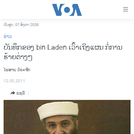
ລິ້ງ
ສຳຫລັບ
ເຂົ້າ
ວັນສຸກ, 07 ສິງຫາ 2026
ຫາ
ໂຮມເພຈ
ຂ່າວ
ຂ້າມ
ລາວ
ບັນທຶກຂອງ bin Laden ເວົ້າເຖິງແຜນ ກໍ່ການ
ຂ້າມ
ອາເມຣິກາ
ຮ້າຍຕ່າງໆ
ຂ້າມ
ໄປ
ການເລືອກຕັ້ງ ປະທານາທີບໍດີ ສະຫະລັດ 2024
ຫາ
ໄພສານ ວໍຣະຈັກ
ຂ່າວ​ຈີນ
ຊອກ
12,05,2011
ຄົ້ນ
ໂລກ
ແຊຣ໌
ເອເຊຍ
ອິດສະຫຼະພາບດ້ານການຂ່າວ
ຊີວິດຊາວລາວ
ຊຸມຊົນຊາວລາວ