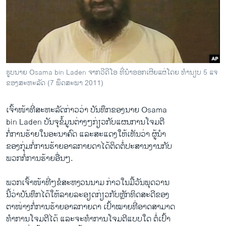
ວິທະຍາສາດ-ເທັກໂນໂລຈີ
ທຸລະກິດ
ພາສາອັງກິດ
ວີດີໂອ
ຮູບນາຍ Osama bin Laden ຈາກວີດີໂອ ທີ່ນຳອອກເຜີຍແຜ່ໂດຍ ທຳນຽບ 5 ແຈ
ສຽງ
ຂອງສະຫະລັດ (7 ພຶດສະພາ 2011)
ລາຍການກະຈາຍສຽງ
ຕິດຕາມພວກເຮົາ ທີ່
ເຈົ້າໜ້າທີ່ສະຫະລັດກ່າວວ່າ ບັນທຶກຂອງນາຍ Osama
ລາຍງານ
bin Laden ບັນຈຸຂໍ້ມູນຕ່າງໆກ່ຽວກັບແຜນການໂຈມຕີ
ກໍ່ການຮ້າຍໃນອະນາຄົດ ແລະສະແດງໃຫ້ເຫັນວ່າ ຜູ້ນຳ
ຂອງກຸ່ມກໍ່ການຮ້າຍອາລກາຍດາໄດ້ຕິດຕໍ່ປະສານງານກັບ
ພາສາຕ່າງໆ
ພວກກໍ່ການຮ້າຍອື່ນໆ.
ພວກເຈົ້າໜ້າທີ່ໆຂໍສະຫງວນນາມ ກ່າວໃນມື້ວັນພຸດວານ
ນີ້ວ່າບັນທຶກໄດ້ໃຫ້ລາຍລະອຽດກ່ຽວກັບຫຼັກທິດສະດີຂອງ
ຕາໜ່າງກໍ່ການຮ້າຍອາລກາຍດາ ເປົ້າໝາຍທີ່ອາດສາມາດ
ທຳການໂຈມຕີໄດ້ ແລະຈະທຳການໂຈມຕີແບບໃດ ຕໍ່ເປົ້າ