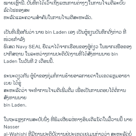
ໝາຍເຫຼົ່ານີ້. ບັນທຶກໄດ້ເວົ້າເຖິງແຜນການຕ່າງໆໃນການໂຈມຕີລະບົບ
ລົດໄຟຂອງສະ
ຫະລັດແລະຄວາມສຳຄັນໃນການໂຈມຕີສະຫະລັດ.
ເປັນທີ່ເຊື່ອກັນວ່າ ນາຍ bin Laden ເອງ ເປັນຜູ້ຂຽນບັນທຶກດັ່ງກ່າວ ທີ່
ໜ່ວຍກຳລັງ
ພິເສດ Navy SEAL ຢຶດມາໄດ້ຈາກເຮືອນຂອງຜູ້ກ່ຽວ ໃນພາກເໜືອຂອງ
ປາກິສຖານ ໃນລະຫວ່າງການປະຕິບັດງານທີ່ໄດ້ສັງຫານນາຍ bin
Laden ໃນວັນທີ 2 ເດືອນນີ້.
ຂະນະດຽວກັນ ຜູ້ນຳຂອງກຸ່ມກໍ່ການຮ້າຍອາລກາຍດາໃນເຂດແຫຼມອາຣາ
ເບຍ ໄດ້ຂູ່
ສະຫະລັດວ່າ ຈະທຳການໂຈມຕີເພີ່ມຕື່ມ ເພື່ອເປັນການຕອບໂຕ້ຕໍ່ການ
ສັງຫານນາຍ
bin Laden.
ໃນຖະແຫຼງການສະບັບນຶ່ງ ທີ່ພິມເຜີຍແຜ່ທາງອິນເຕີແນັດໃນມື້ວານນີ້ ນາຍ
Nasser
al-Wahishi ທີ່ມີຖານປະຕິບັດງານຢູ່ປະເທດເຢເມນກ່າວວ່າ ສະຫະລັດບໍ່