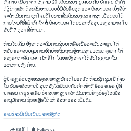
ດັ່ງກ່າວ ເນື່ອງ ຈາກສົງຄາມ 20 ເດືອນຂອງ ຢູເຄຣນ ກັບ ຣັດເຊຍ ຍັງຄົງ
ຕໍ່ສູ້ຢ່າງໜັກ ດ້ວຍສັນຍານແບບບໍ່ມີວັນສິ້ນສຸດ ແລະ ອິສຣາແອລ ເບິ່ງຄືວ່າ
ຈະດໍາເນີນການ ບຸກໂຈມຕີໃນພາກພື້ນດິນຂອງເຂດກາຊາ ເພື່ອຕອບໂຕ້
ການໂຈມຕີທີ່ໜ້າຕົກໃຈ ຕໍ່ ອິສຣາແອລ ໂດຍພວກຫົວຮຸນແຮງຮາມາສ ໃນ
ວັນທີ 7 ຕຸລາ ທີ່ຜ່ານມາ.
ທ່ານໄບເດັນ ຍັງ​ອາດ​ລະດົມ​ການ​ຊ່ວຍ​ເຫລືອເພື່ອ​ສະໜັບສະໜູນ ​ໄຕ້​
ຫວັນ ​ແລະ​ຄວບ​ຄຸມ​ການຍົກ​ຍ້າຍ​ຖິ່ນ​ຖານ​ຢູ່​ຕາມຊາຍ​ແດນ​ທາງ​ພາກ​ໃຕ້​
ຂອງ​ສະຫະລັດ ແລະ ​ເມັກ​ຊິ​ໂກ ​ໂດຍ​ຫວັງວ່າ​ຈະ​ໄດ້​ຮັບ​ໄຊຊະນະໃນ
ແຜນການດັ່ງ ກ່າວ.
ຜູ້ນຳສຽງສ່ວນຫຼາຍຂອງສະພາສູງພັກເດໂມແຄຣັດ ທ່ານຊັກ ຊູມເມີ ກ່າວ
ໃນ ວັນອາທິດວານນີ້ ລຸນຫລັງໄດ້ພົບປະກັບເຈົ້າໜ້າທີ່ ອິສຣາແອລ ຢູ່ທີ່
ນະຄອນ ເຈຣູຊາແລັມ ວ່າ ສະພາສູງຈະດໍາເນີນການຢ່າງວ່ອງໄວເພື່ອ
ອະນຸມັດການ ຊ່ວຍເຫຼືອໃຫ້ແກ່ ອິສຣາແອລ ເພີ້ມຕື່ມ.
ອ່ານຂ່າວນີ້ເພີ້ມເປັນພາສາອັງກິດ
ແຊຣ໌
Follow us