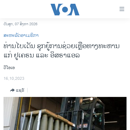
ລິ້ງ
ສຳຫລັບ
ເຂົ້າ
ວັນສຸກ, 07 ສິງຫາ 2026
ຫາ
ໂຮມເພຈ
ສະຫະລັດອາເມຣິກາ
ຂ້າມ
ລາວ
ທ່ານໄບເດັນ ຊຸກຍູ້ການຊ່ວຍເຫຼືອທາງທະຫານ
ຂ້າມ
ອາເມຣິກາ
ແກ່ ຢູເຄຣນ ແລະ ອິສຣາແອລ
ຂ້າມ
ໄປ
ການເລືອກຕັ້ງ ປະທານາທີບໍດີ ສະຫະລັດ 2024
ຫາ
ວີໂອເອ
ຂ່າວ​ຈີນ
ຊອກ
16,10,2023
ຄົ້ນ
ໂລກ
ແຊຣ໌
ເອເຊຍ
ອິດສະຫຼະພາບດ້ານການຂ່າວ
ຊີວິດຊາວລາວ
ຊຸມຊົນຊາວລາວ