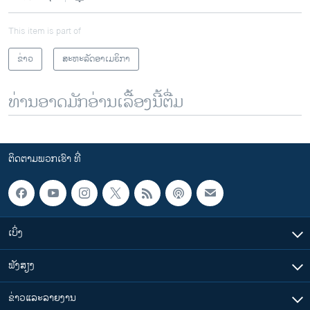
This item is part of
ຂ່າວ
ສະຫະລັດອາເມຣິກາ
ທ່ານອາດມັກອ່ານເລື້ອງນີ້ຕື່ມ
ຕິດຕາມພວກເຮົາ ທີ່
ເບິ່ງ
ຟັງສຽງ
ຂ່າວແລະລາຍງານ