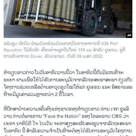
ວິທະຍາສາດ-ເທັກໂນໂລຈີ
ທຸລະກິດ
ພາສາອັງກິດ
ວີດີໂອ
ແຟ້ມຮູບ-ນັກບິນ ພ້ອມດ້ວຍພ້ອມດ້ວຍກອງບິນທາງອາກາດທີ 436 Port
ສຽງ
Squadron ໃຊ້ລົດຍັກ ເຄື່ອນຍ້າຍລູກປືນໃຫຍ່ 155 ມມ ສໍາລັບ ຢູເຄຣນ, ຢູ່ທີ່
ຖານທັບອາກາດ Dover, ລັດເດລາແວ, ວັນທີ 29 ເມສາ 2022.
ລາຍການກະຈາຍສຽງ
ຕິດຕາມພວກເຮົາ ທີ່
ລາຍງານ
ທຳນຽບຂາວ​ກ່າວ​ໃນ​ວັນ​ອາທິດວານ​ນີ້​ວ່າ ໃນອາທິດນີ້ຕົນ​ມີ​ແຜນ​ທີ່​ຈະ​
ພະຍາ ຍາມເພື່ອໃຫ້​ໄດ້​ຮັບ​ການ​ອະນຸມັດ​ຈາກລັດຖະສະພາ​ສະພາ ກ່ຽວ​ກັບ​
ໂຄງການ​ຊ່ວຍ​ເຫລືອ​ດ້ານ​ອາວຸດ​ຊຸດໃໝ່​ໃຫ້​ແກ່ ​ຢູ​ເຄຣນ ​ແລະ ​ອິສຣາ​ແອ​ລ
ພາສາຕ່າງໆ
ທີ່​ຈະ​ມີ​ມູນ​ຄ່າລວມ​ຫຼາຍ​ກວ່າ 2 ຕື້​ໂດ​ລາ​.
ທີ່ປຶກສາດ້ານຄວາມໝັ້ນຄົງແຫ່ງຊາດຂອງທຳນຽບຂາວ ທ່ານ ເຈກ ຊູລລິ
ວານ ກ່າວຕໍ່ລາຍການ “Face the Nation” ຂອງໂທລະພາບ CBS ວ່າ
ປະທາ ນາທິບໍດີ ໂຈ ໄບເດັນ ຈະຫາສຽງສະໜັບສະໜູນຈາກລັດຖະສະພາ
ໃນອາທິດ ນີ້ ສໍາລັບຄວາມຈຳເປັນທີ່ຈະຕ້ອງໄດ້ຮັບການອະນຸມັດໂຄງການ