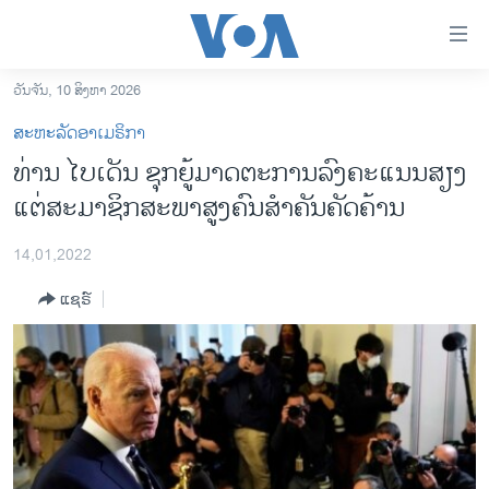
ລິ້ງ
ສຳຫລັບ
ເຂົ້າ
ວັນຈັນ, 10 ສິງຫາ 2026
ຫາ
ໂຮມເພຈ
ສະຫະລັດອາເມຣິກາ
ຂ້າມ
ລາວ
ທ່ານ ໄບ​ເດັນ ​ຊຸກ​ຍູ້​ມາ​ດ​ຕະ​ການ​ລົງ​ຄະ​ແນນ​ສຽງ
ຂ້າມ
ອາເມຣິກາ
ແຕ່​ສະ​ມາ​ຊິກ​ສະ​ພາ​ສູງ​ຄົນ​ສຳ​ຄັນ​ຄັດ​ຄ້ານ
ຂ້າມ
ໄປ
ການເລືອກຕັ້ງ ປະທານາທີບໍດີ ສະຫະລັດ 2024
ຫາ
14,01,2022
ຂ່າວ​ຈີນ
ຊອກ
ແຊຣ໌
ຄົ້ນ
ໂລກ
ເອເຊຍ
ອິດສະຫຼະພາບດ້ານການຂ່າວ
ຊີວິດຊາວລາວ
ຊຸມຊົນຊາວລາວ