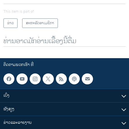
This item is part of
ຂ່າວ
ສະຫະລັດອາເມຣິກາ
ທ່ານອາດມັກອ່ານເລື້ອງນີ້ຕື່ມ
ຕິດຕາມພວກເຮົາ ທີ່
ເບິ່ງ
ຟັງສຽງ
ຂ່າວແລະລາຍງານ