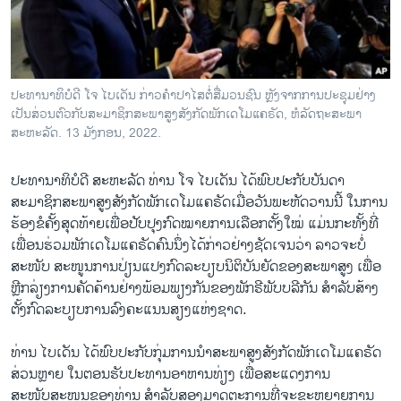
ວິທະຍາສາດ-ເທັກໂນໂລຈີ
ທຸລະກິດ
ພາສາອັງກິດ
ປະທານາທິບໍດີ ໂຈ ໄບເດັນ ກ່າວຄຳປາໄສຕໍ່ສື່ມວນຊົນ ຫຼັງຈາກການປະຊຸມຢ່າງ
ວີດີໂອ
ເປັນສ່ວນຕົວກັບສະມາຊິກສະພາສູງສັງກັດພັກເດໂມແຄຣັດ, ຫໍລັດຖະສະພາ
ສະຫະລັດ. 13 ມັງກອນ, 2022.
ສຽງ
ປະທານາທິບໍດີ ສະຫະລັດ ທ່ານ ໂຈ ໄບເດັນ ໄດ້ພົບປະກັບບັນດາ
ລາຍການກະຈາຍສຽງ
ຕິດຕາມພວກເຮົາ ທີ່
ສະມາຊິກສະພາສູງສັງກັດພັກເດໂມແຄຣັດເມື່ອວັນພະຫັດວານນີ້ ໃນການ
ລາຍງານ
ຮ້ອງຂໍຄັ້ງສຸດທ້າຍເພື່ອປັບປຸງກົດໝາຍການເລືອກຕັ້ງໃໝ່ ແມ່ນກະທັ້ງທີ່
ເພື່ອນຮ່ວມພັກເດໂມແຄຣັດຄົນນຶ່ງໄດ້ກ່າວຢ່າງຊັດເຈນວ່າ ລາວຈະບໍ່
ສະໜັບ ສະໜູນການປ່ຽນແປງກົດລະບຽບນິຕິບັນຍັດຂອງສະພາສູງ ເພື່ອ
ພາສາຕ່າງໆ
ຫຼີກລ່ຽງການຄັດຄ້ານຢ່າງພ້ອມພຽງກັນຂອງພັກຣີພັບບລີກັນ ​ສຳ​ລັບສ້າງ
ຕັ້ງກົດລະບຽບການລົງຄະແນນສຽງແຫ່ງຊາດ.
ທ່ານ ໄບເດັນ ໄດ້ພົບປະກັບກຸ່ມການນຳສະພາສູງສັງກັດພັກເດໂມແຄຣັດ
ສ່ວນຫຼາຍ ໃນຕອນຮັບປະທານອາຫານທ່ຽງ ເພື່ອສະແດງການ
ສະໜັບສະໜູນຂອງທ່ານ ສຳລັບສອງມາດຕະການທີ່ຈະຂະຫຍາຍການ