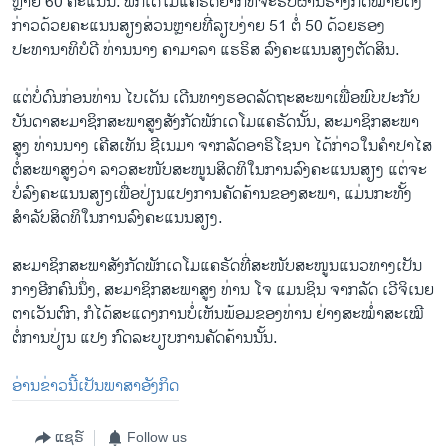
ຫຼາຍ 60 ຄະແນນ. ພັກເດໂມແຄຣັດຢາກທີ່ຈະຮັບຜ່ານຮ່າງກົດໝາຍດັ່ງ
ກ່າວດ້ວຍຄະແນນສຽງສ່ວນຫຼາຍທີ່ລຽບງ່າຍ 51 ຕໍ່ 50 ດ້ວຍຮອງ
ປະທານາທິບໍດີ ທ່ານນາງ ຄາມາລາ ແຮຣິສ ລົງຄະແນນສຽງຕັດສິນ.
ແຕ່ບໍ່ດົນກ່ອນທ່ານ ໄບເດັນ ເດີນທາງຮອດລັດຖະສະພາເພື່ອພົບປະກັບ
ບັນດາສະມາຊິກສະພາສູງສັງກັດພັກເດໂມແຄຣັດນັ້ນ, ສະມາຊິກສະພາ
ສູງ ທ່ານນາງ ເຄີສເທັນ ຊີເນມາ ຈາກລັດອາຣິໂຊນາ ໄດ້ກ່າວໃນຄຳປາໄສ
ຕໍ່ສະພາສູງວ່າ ລາວສະໜັບສະໜູນສິດທິໃນການລົງຄະແນນສຽງ ແຕ່ຈະ
ບໍ່ລົງຄະແນນສຽງເພື່ອປ່ຽນແປງການຄັດຄ້ານຂອງສະພາ, ແມ່ນກະທັ້ງ
ສຳລັບສິດທິໃນການລົງຄະແນນສຽງ.
ສະມາຊິກສະພາສັງກັດພັກເດໂມແຄຣັດທີ່ສະໜັບສະໜູນແນວທາງເປັນ
ກາງອີກຄົນນຶ່ງ, ສະມາຊິກສະພາສູງ ທ່ານ ໂຈ ແມນຊິນ ຈາກລັດ ເວີຈິເນຍ
ຕາເວັນຕົກ, ກໍໄດ້ສະແດງການບໍ່ເຫັນພ້ອມຂອງທ່ານ ຢ່າງສະໝໍ່າສະເໝີ
ຕໍ່ການປ່ຽນ ແປງ ກົດລະບຽບການຄັດຄ້ານນັ້ນ.
ອ່ານຂ່າວນີ້ເປັນພາສາອັງກິດ
ແຊຣ໌
Follow us