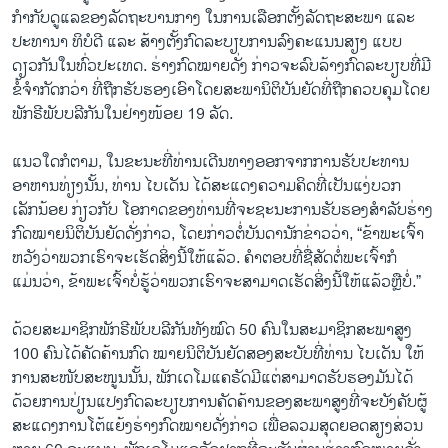
ກຳກັບດູແລຂອງລັດຖະບານກາງ ໃນການເລືອກຕັ້ງລັດຖະສະພາ ແລະ
ປະທານາ ທິບໍດີ ແລະ ສ້າງຕັ້ງກົດລະບຽບການລົງຄະແນນສຽງ ແບບ
ດຽວກັນໃນທົ່ວປະເທດ. ຮ່າງກົດໝາຍດັ່ງ ກ່າວຈະລົບລ້າງກົດລະບຽບທີ່ມີ
ຂໍ້ຈຳກັດກວ່າ ທີ່ຖືກຮັບຮອງເອົາໂດຍສະພານິຕິບັນຍັດທີ່ຖືກຄວບຄຸມໂດຍ
ພັກຣີພັບບລີກັນໃນຢ່າງໜ້ອຍ 19 ລັດ.
ແນວໃດກໍຕາມ, ໃນຂະນະທີ່ທ່ານເດີນທາງອອກຈາກການຮັບປະທານ
ອາຫານທ່ຽງນັ້ນ, ທ່ານ ໄບເດັນ ໄດ້ສະແດງຄວາມຄິດທີ່ເປັນແງ່ບວກ
ເລັກນ້ອຍ ກ່ຽວກັບ ໂອກາດຂອງທ່ານທີ່ຈະຊະນະການຮັບຮອງສຳລັບຮ່າງ
ກົດໝາຍນິຕິບັນຍັດດັ່ງກ່າວ, ໂດຍກ່າວຕໍ່ບັນດານັກຂ່າວວ່າ, “ຂ້າພະເຈົ້າ
ຫວັງວ່າພວກເຮົາຈະເຮັດສິ່ງນີ້ໃຫ້ແລ້ວ. ຄຳຕອບທີ່ຊື່ສັດຕໍ່ພະເຈົ້າກໍ
ແມ່ນວ່າ, ຂ້າພະເຈົ້າບໍ່ຮູ້ວ່າພວກເຮົາຈະສາມາດເຮັດສິ່ງນີ້ໃຫ້ແລ້ວຫຼືບໍ່.”
ດ້ວຍສະມາຊິກພັກຣີພັບບລີກັນທັງໝົດ 50 ຄົນໃນສະມາຊິກສະພາສູງ
100 ຄົນໄດ້ຄັດຄ້ານກົດ ໝາຍນິຕິບັນຍັດສອງສະບັບທີ່ທ່ານ ໄບເດັນ ໃຫ້
ການສະໜັບສະໜູນນັ້ນ, ພັກເດໂມແຄຣັດມີແຕ່ສາມາດຮັບຮອງມັນໄດ້
ດ້ວຍການປ່ຽນແປງກົດລະບຽບການຄັດຄ້ານຂອງສະພາສູງທີ່ຈະບັງຄັບຜູ້
ສະແດງການໂຕ້ແຍ້ງຮ່າງກົດໝາຍດັ່ງກ່າວ ເພື່ອລວມສຸດຍອດສຽງສ່ວນ