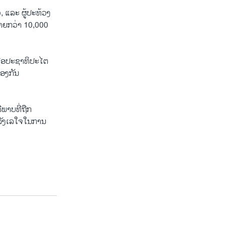
, ແລະ ຜູ້ປະທ້ວງ
ຼາຍກວ່າ 10,000
ຊື້ອປະຊາທິປະໄຕ
້ອງກັນ
ີພາບທີ່ຖືກ
່ລັງເລໃຈໃນການ