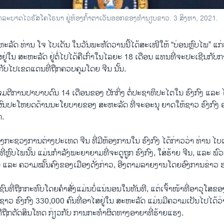
ຣກລະບາດໄວຣັສໂຄໂຣນາ ຢູ່ຫ້ອງກໍ້າຕາເວັນອອກຂອງທຳນຽບຂາວ. 3 ສິງຫາ, 2021.
ະລັດ ທ່ານ ໂຈ ໄບເດັນ ໃນວັນພະຫັດວານນີ້ໄດ້ສະເໜີໃຫ້ “ບ່ອນຫຼົບໄພ” ແກ່
ສຢູ່ໃນ ສະຫະລັດ ຢູ່ຕໍ່ໄປໄດ້ຄືເກົ່າໃນໄລຍະ 18 ເດືອນ ແທນທີ່ຈະປະເຊີນ
ບໄປເຂດແດນທີ່ຖືກຄວບຄຸມໂດຍ ຈີນ ນັ້ນ.
ຈມຕີການປາບາບດົນ 14 ເດືອນຂອງ ປັກກິ່ງ ຕໍ່ປະຊາທິປະໄຕໃນ ຮົງກົງ ແລະ ໄດ
່ຜົນປະໂຫຍດດ້ານນະໂຍບາຍຂອງ ສະຫະລັດ ທີ່ຈະອະນຸ ຍາດໃຫ້ຊາວ ຮົງກົງ ອ
ດ.
ະຊວງການຕ່າງປະເທດ ຈີນ ທີ່ມີຫ້ອງການໃນ ຮົງກົງ ໄດ້ກ່າວວ່າ ທ່ານ ໄບເ
ວ່າທີ່ຫຼົບໄພນັ້ນ ແມ່ນກຳລັງພະຍາຍາມທີ່ຈະດູຖູກ ຮົງກົງ, ໃສ່ຮ້າຍ ຈີນ, ແລະ
ນ ແລະ ຄວາມໝັ້ນຄົງຂອງເມືອງດັ່ງກ່າວ, ອີງຕາມລາຍງານໂດຍອົງການຂ່າວ ຣ
ນທີ່ຖືກກະທົບໂດຍຄຳສັ່ງແມ່ນບໍ່ແນ່ນອນໃນທັນທີ, ແຕ່ເຈົ້າໜ້າທີ່ອາວຸໂສ
າຊາວ ຮົງກົງ 330,000 ຄົນທີ່ອາໄສຢູ່ໃນ ສະຫະລັດ ແມ່ນມີຄວາມເປັນໄປໄດ້ວ່
ີ່ຖືກຕັດສິນໂທດ ກ່ຽວກັບ ການກະທຳຜິດທາງອາຍາທີ່ຮ້າຍແຮງ.