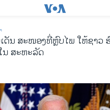
ກາ
ເດັນ ສະໜອງທີ່ຫຼົບໄພ ໃຫ້ຊາວ ຮົງ
່ໃນ ສະຫະລັດ