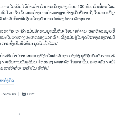
 ທ່ານ ໄບເດັນ ໄດ້ກ່າວວ່າ ນັກການເມືອງຢ່າງໜ້ອຍ 100 ຄົນ, ນັກເຄື່ອນ ໄຫວ
ມຕົວໂດຍ ຈີນ ໃນລະຫວ່າງການກ່າວຫາຫຼາຍຢ່າງເມື່ອປີກາຍນີ້, ໃນຂະນະທີ່ຫ
ຈັບສຳລັບຂໍ້ຫາທີ່ເຊື່ອມໂຍງກັບການປະທ້ວງຕໍ່ຕ້ານລັດຖະບານ.
ກ່າວວ່າ “ສະຫະລັດ ແມ່ນມີຄວາມມຸ່ງໝັ້ນຕໍ່ນະໂຍບາຍຕ່າງປະເທດທີ່ລວມມູນເ
າໝາຍນະໂຍບາຍຕ່າງປະເທດຂອງພວກເຮົາ, ເຊິ່ງແມ່ນຢູ່ໃນຈຸດໃຈກາງຂອງການປ
ການສົ່ງເສີມສິດທິມະນຸດໃນທົ່ວໂລກ.”
ກ່າວຕື່ມວ່າ “ການສະໜອງທີ່ຫຼົບໄພສຳລັບຊາວ ຮົງກົງ ຜູ້ທີ່ຖືກກີດກັນຈາກເສລ
ົງ ຈະເປັນການບັນລຸຜົນປະໂຫຍຂອງ ສະຫະລັດ ໃນພາກພື້ນ. ສະຫະລັດ ຈະບໍ
ກເຮົາຕໍ່ປະຊາຊົນໃນ ຮົງກົງ.”
າສາອັງກິດ
Follow us
Print