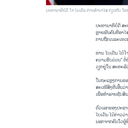
ປະທານາທິບໍດີ ໂຈ ໄບເດັນ ກ່າວຄຳປາໄສ ກ່ຽວກັບ ໂ
ປະທານາທິບໍດີ ສະຫ
ຫຼາຍພັນຄົນທີ່ອາໄ
ການຖືກເນລະເທດກັ
ທ່ານ ໄບເດັນ ໄດ້ໂ
ຄວາມຮີບດ່ວນ” ຕໍ
ວຽກຢູ່ໃນ ສະຫະລັ
ໃນຖະແຫຼງການຂອງກ
ສະເໜີສິ່ງທີ່ເອີ້ນ
ເພື່ອທຳລາຍຊັບສິ
ຕົວເລກຂອງປະຊາຊົ
ໄບເດັນ ໄດ້ກ່າວວ່
ນອກຈາກຄົນໃດຜູ້ທ