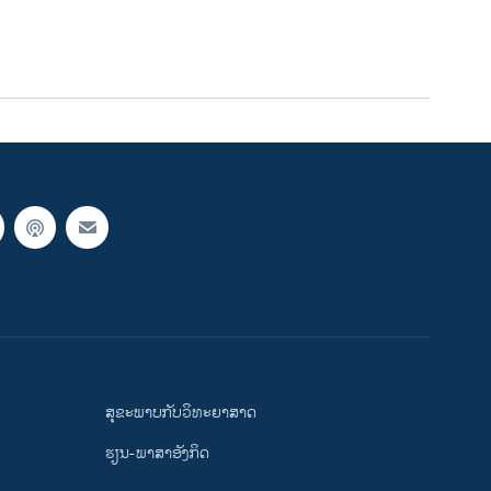
ສຸຂະພາບກັບວິທະຍາສາດ
ຮຽນ-ພາສາອັງກິດ