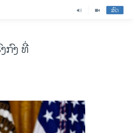
ສົດ
ກົງ ທີ່