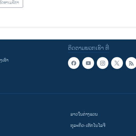
ັດອາເມຣິກາ
ຕິດຕາມພວກເຮົາ ທີ່
ເຮົາ
ລາວໃນຕ່າງແດນ
ທຸລະກິດ-ເທັກໂນໂລຈີ