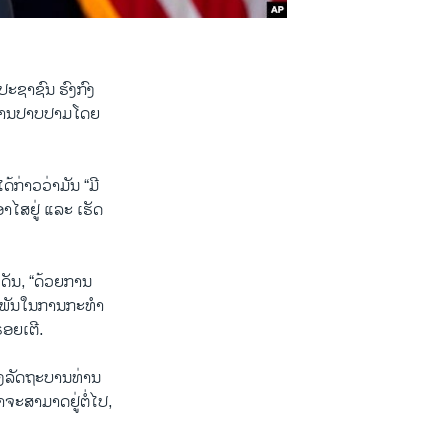
ປະຊາຊົນ ຮົງກົງ
ກັບການປາບປາມໂດຍ
້ກ່າວວ່າມັນ “ມີ
າໄສຢູ່ ແລະ ເຮັດ
ດັນ, “ດ້ວຍການ
 ພົວພັນໃນການກະທຳ
ອຍເຕີ.
ຂອງລັດຖະບານທ່ານ
າຈະສາມາດຢູ່ຕໍ່ໄປ,