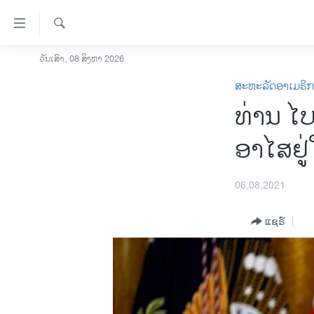
ລິ້ງ
ສຳຫລັບ
ເຂົ້າ
ຄົ້ນຫາ
ວັນເສົາ, 08 ສິງຫາ 2026
ໂຮມເພຈ
ຫາ
ສະຫະລັດອາເມຣິ
ລາວ
ຂ້າມ
ທ່ານ ໄບ
ຂ້າມ
ອາເມຣິກາ
ຂ້າມ
ການເລືອກຕັ້ງ ປະທານາທີບໍດີ ສະຫະລັດ
ອາໄສຢູ
ໄປ
2024
ຫາ
ຂ່າວ​ຈີນ
ຊອກ
06,08,2021
ຄົ້ນ
ໂລກ
ແຊຣ໌
ເອເຊຍ
ອິດສະຫຼະພາບດ້ານການຂ່າວ
ຊີວິດຊາວລາວ
ຊຸມຊົນຊາວລາວ