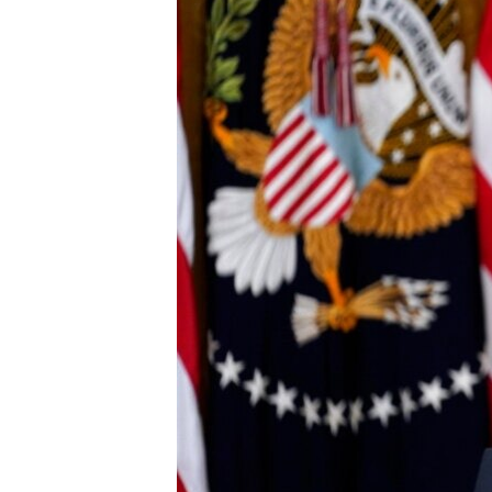
ວິທະຍາສາດ-ເທັກໂນໂລຈີ
ທຸລະກິດ
ພາສາອັງກິດ
ວີດີໂອ
ສຽງ
ລາຍການກະຈາຍສຽງ
ລາຍງານ