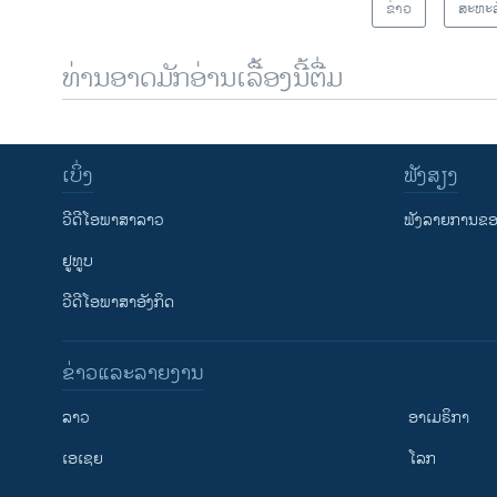
ຂ່າວ
ສະຫະລ
ທ່ານອາດມັກອ່ານເລື້ອງນີ້ຕື່ມ
ເບິ່ງ
ຟັງສຽງ
ວີດີໂອພາສາລາວ
ຟັງລາຍການຂອງ
ຢູທູບ
ວີດີໂອພາສາອັງກິດ
ຂ່າວແລະລາຍງານ
ລາວ
ອາເມຣິກາ
ເອເຊຍ
ໂລກ