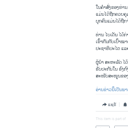
ໃນຄຳສັ່ງຂອງທ່ານ,
ແມ່ນໄດ້ຖືກຄວບຄຸ
ບຸກຄົນແມ່ນໄດ້ຖືກ
ທ່ານ ໄບເດັນ ໄດ້
ເຂົ້າກັນກັບເປົ້
ປະຊາທິປະໄຕ ແລະ 
ຜູ້ນຳ ສະຫະລັດ ໄດ້
ຮັບປະກັນໃນ ຮົງກ
ສະໜັບສະໜູນຂອງພວ
ອ່ານຂ່າວນີ້ເປັນພ
ແຊຣ໌
This item is part of