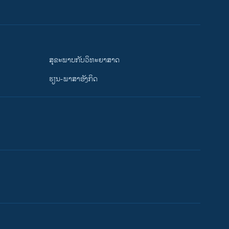
ສຸຂະພາບກັບວິທະຍາສາດ
ຮຽນ-ພາສາອັງກິດ