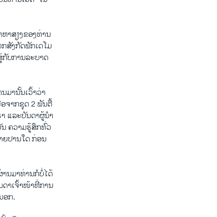
ະນາຫາສຽງຂອງທ່ານ
ວກສັງກັດພັກເດໂມ
ສູ້ກັບການລະບາດ
ມານັ້ນເວົ້າວ່າ
ຈາກຊຸດ 2 ພັນຕື້
າ ແລະບັນດາຜູ້ນໍາ
ນ ຄວາມຮູ້ສຶກທົ່ວ
ຫລາຍປານໃດ ກ່ອນ
່ານມາທ່ານກໍບໍ່ໄດ້
ດາເຈົ້າໜ້າທີ່ການ
ງນອກ.