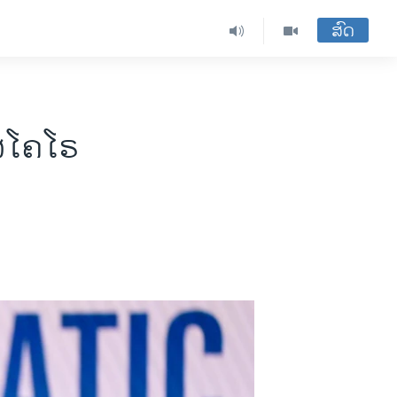
ສົດ
ັສໂຄໂຣ