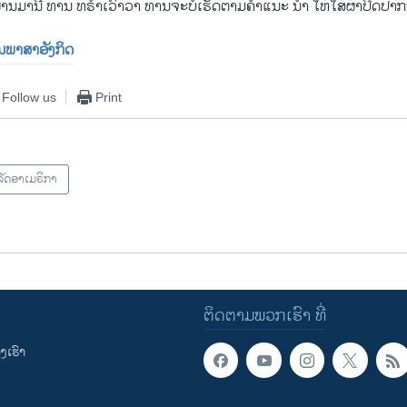
່ານມານີ້ ທ່ານ ທຣໍາເວົ້າວ່າ ທ່ານຈະບໍ່ເຮັດຕາມຄໍາແນະ ນໍາ ໃຫ້ໃສ່ຜ້າປິດປາກນ
ປັນພາສາອັງກິດ
Follow us
Print
ັດອາເມຣິກາ
ຕິດຕາມພວກເຮົາ ທີ່
ເຮົາ