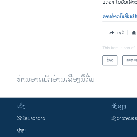
ແຕ່ວ່າ ໃນວັນເສົາຜ
ອ່ານຂ່າວນີ້ເພີ້ມເ
ແຊຣ໌
This item is part of
ຂ່າວ
ສະຫະລ
ທ່ານອາດມັກອ່ານເລື້ອງນີ້ຕື່ມ
ເບິ່ງ
ຟັງສຽງ
ວີດີໂອພາສາລາວ
ຟັງລາຍການຂອງ
ຢູທູບ