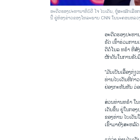
ອະດີດຮອງປະທານາທິບໍດີ ໂຈ ໄບເດັນ, ຜູ້ສະໝັກເລືອກຕ
ນີ້ ຢູ່ຫ້ອງຂ່າວຂອງໂທລະພາບ CNN ໃນນະຄອນຫລວງວ
ອະດີດຮອງປະທານາທິ
ຣັດ ເຂົ້າຮ່ວມການ
ດີດໍໂນລ ທຣໍາ ທີ່
ຜັກດັນໃນການຮັບມ
“ມັນເປັນເລື້ອງກ່ຽວ
ທ່ານໄບເດັນທີ່ກ່
ຢ່ອງກະທັນຫັນ ວ່ອ
ສ່ວນທ່ານທຣໍາ ໃ
ເດັນຂຶ້ນ ຢູ່ໃນກອງ
ຂອງທ່ານ ໄບເດັນໃ
ເຂົ້າມາຍັງສະຫລັດ
ແຕ່ວ່າ ທ່ານໄບເດັ