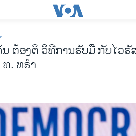
ກາ
ັນ ຕ້ອງຕິ ວິທີການຮັບມື ກັບໄວຣ
 ທ. ທຣໍາ