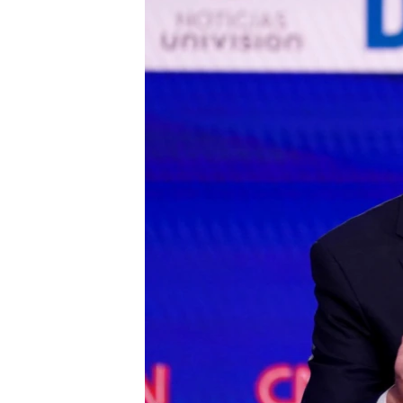
ວິທະຍາສາດ-ເທັກໂນໂລຈີ
ທຸລະກິດ
ພາສາອັງກິດ
ວີດີໂອ
ສຽງ
ລາຍການກະຈາຍສຽງ
ລາຍງານ