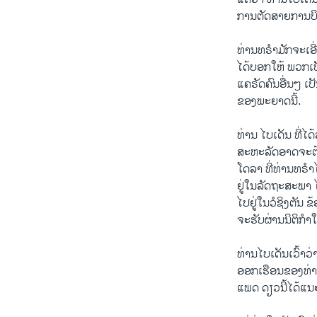
ການຕັດສາຍການບ
ທ່ານທຣໍາມັກຈະເອ
ໄດ້ບອກໃຫ້ ພວກເປ
ແຄຣັດຄົນອື່ນໆ ເ
ຂອງພະຍາດນີ້.
ທ່ານ ໄບເດັນ ທີ່ໄ
ສະຫະລັດອາດຈະຕ້
ໂດລາ ທີ່ທ່ານທຣໍາ
ຢູ່ໃນລັດຖະສະພາ ໄ
ໄປຢູ່ໃນວໍຊິງຕັນ 
ຈະຮັບຜ່ານນິຕິກໍາໃ
ທ່ານໄບເດັນເວົ້າວ
ອອກເຮືອນຂອງທ່ານ
ແພດ ດຽວນີ້ໄດ້ແນະ