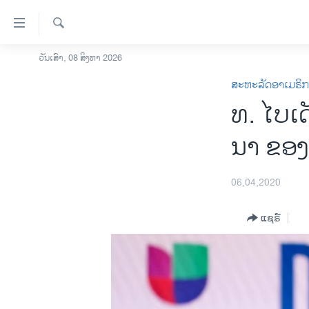
ລິ້ງ
ສຳຫລັບ
ເຂົ້າ
ຄົ້ນຫາ
ວັນເສົາ, 08 ສິງຫາ 2026
ໂຮມເພຈ
ຫາ
ສະຫະລັດອາເມຣິ
ລາວ
ຂ້າມ
ທ. ໄບເດ
ຂ້າມ
ອາເມຣິກາ
ຂ້າມ
ການເລືອກຕັ້ງ ປະທານາທີບໍດີ ສະຫະລັດ
ນາ ຂອງ
ໄປ
2024
ຫາ
ຂ່າວ​ຈີນ
ຊອກ
06,04,2020
ຄົ້ນ
ໂລກ
ແຊຣ໌
ເອເຊຍ
ອິດສະຫຼະພາບດ້ານການຂ່າວ
ຊີວິດຊາວລາວ
ຊຸມຊົນຊາວລາວ