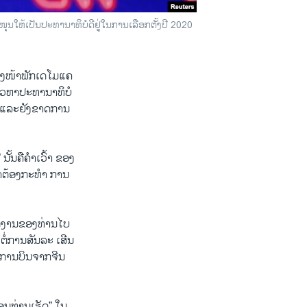
ໜຸນໃຫ້ເປັນປະທານາທິບໍດີຢູ່ໃນການເລືອກຕັ້ງປີ 2020
້ຕາງໜ້າພັກເດໂມແຄ
ກ່າວຫາປະທານາທິບໍ
ຊ້າ ແລະຍັງຂາດການ
ນັ້ນຄືຄໍາເວົ້າ ຂອງ
າຕ້ອງກະທໍາ ການ
ັດງານຂອງທ່ານໄບ
 ຕໍ່ການສັນລະ ເສີນ
າຍການບິນຈາກຈີນ
່ອນທ່ານເຮັດ” ໃນ