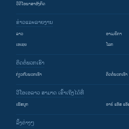
ວີດີໂອພາສາອັງກິດ
ຂ່າວແລະລາຍງານ
ລາວ
ອາເມຣິກາ
ເອເຊຍ
ໂລກ
ຕິດຕໍ່ພວກເຮົາ
ກ່ຽວກັບພວກເຮົາ
ຕິດຕໍ່ພວກເຮົາ
ວີໂອເອລາວ ສາມາດ ເຂົ້າເຖິງໄດ້ທີ່
ເຟັສບຸກ
ອາຣ໌ ແອັສ ແອັ
​ລິ້ງ​ຕ່າງໆ
ຕິດຕາມພວກເຮົາ ທີ່