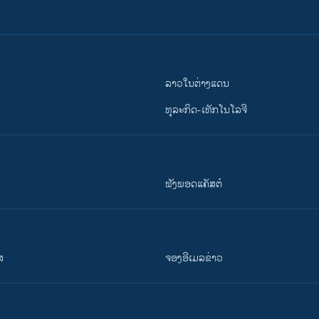
ລາວໃນຕ່າງແດນ
ທຸລະກິດ-ເທັກໂນໂລຈີ
ຟັງພອດແຄັສຕ໌
ສ
ຈອງອີເມລຂ່າວ