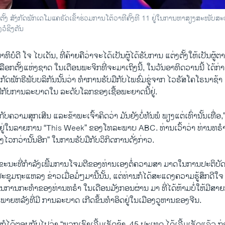
ັ້ງ ສັງກັດພັກເດໂມແຄຣັດເຂົ້າຮ່ວມການໂຕ້ວາທີຄັ້ງທີ 11 ຢູ່ໃນການຫາສຽງສະໜັບສະ
ໍຊິງຕັນ
ບໍດີ ໂຈ ໄບເດັນ, ທີ່ຄ້າຍຄືວ່າຈະໄດ້ເປັນຜູ້ໄດ້ຮັບການ ແຕ່ງຕັ້ງໃຫ້ເປັນຜູ
ເລືອກຕັ້ງແຫ່ງຊາດ ໃນເດືອນພະຈິກທີ່ຈະມາເຖິງນີ້, ໃນວັນອາທິດວານນີ້ ໄດ້
ສັງກັດພັກຣີພັບບລິກັນນັ້ນວ່າ ທໍາການຮັບມືກັບໄພຂົ່ມຂູ່ຈາກ ໄວຣັສໂຄໂຣນາ
ືກັບການລະບາດໃນ ລະດັບໂລກຂອງເຊື້ອພະຍາດນີ້ຢູ່.
ກັບຄວາມສຸກເສີນ ແລະຂ້າພະເຈົ້າຄິດວ່າ ມັນຍັງບໍ່ທັນພໍ ພຽງແຕ່ເທົ່ານັ້ນເທື່ອ,” 
າວຢູ່ໃນລາຍການ “This Week” ຂອງໂທລະພາບ ABC. ທ່ານເວົ້າວ່າ ທ່ານທຣໍ
ງໄວກວ່ານັ້ນອີກ” ໃນການຮັບມືກັບວິກິດການດັ່ງກ່າວ.
ນຂະນະທີ່ກໍາລັງເພີ້ມການໂຈມຕີຂອງທ່ານເອງຕໍ່ຄວາມສາ ມາດໃນການປະຕິບ
ປະຊຸມຖະແຫລງ ຂ່າວເມື່ອມໍ່ໆມານີ້ນັ້ນ, ແຕ່ທ່ານກໍໄດ້ສະແດງຄວາມຮູ້ສຶກດີໃຈ
ນການກະທໍາຂອງທ່ານທຣໍາ ໃນເດືອນມັງກອນຜ່ານ ມາ ທີ່ໄດ້ຫ້າມບໍ່ໃຫ້ມີສ
 ພາຍຫລັງທີ່ມີ ການລະບາດ ເກີດຂຶ້ນທໍາອິດຢູ່ໃນເມືອງວູຫານຂອງຈີນ.
ນກໍໄດ້ຕອບກັບໄປວ່າ “ພວກເຮົາເລີ້ມເຮັດຊ້າ. 45 ປະເທດ ໄດ້ເລີ້ມເຮັດແລ້ວ ກ