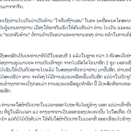
ິນມາຈາກຈີນ.
ີ່ຍເຖິງທ່ານໄບເດັນວ່າເປັນທ້າວ “ໂຈທີ່ເຫງົານອນ” ໃນຂະ ນະທີ່ຄະນະໂຄສ
ັນຜູ້ແທນທາງການ ເມືອງໃຫ້ພາກັນເຮັດໃຫ້ຄົນເຫັນວ່າ ທ່ານ ໄບເດັນ ແລະພ
ປັນ "ພວກຄັດຄ້ານ" ຕໍ່ການດໍາເນີນຄວາມພະຍາຍາມຂອງ ທ່ານ ທຣໍາໃນການຕໍ່
ດ້ລົງສະໝັກເປັນປະທານາທິບໍດີໃນຮອບທີ 3 ແລ້ວໃນຫຼາຍ ກວ່າ 3 ທົດສະວັດຜ່ານ
ອງການຊຸດມາດຕະ ການບັນເທົາທຸກ ຈາກໄວຣັສໂຄໂຣນາອີກ 2 ຊຸດ ນອກເໜືອ
ໄດ້ເຊັນໃຫ້ເປັນກົດໝາຍໄປແລ້ວ ໃນສອງອາທິດກວ່າຜ່ານ ມານັ້ນອີກ. ທ່ານທຣໍ
ດ້ສະເໜີວ່າ ອາດ ຈະຕ້ອງໄດ້ມີການຊ່ວຍເຫລືອເພີ້ມເຕີມອີກ ແຕ່ວ່າໃນປັດຈຸບັ
ຂ້ອນຂ້າງຢາກຈະເບິ່ງກ່ອນວ່າ ການຊ່ວຍເຫລືອຊຸດທໍາອິດ ນີ້ ມີປະສິດທິພາບ
ໝ່ອີກ.
່າ ທ່ານຈະໃສ່ຜ້າປິດປາກໃນເວລາອອກໄປຜະຈົນໄພຢູ່ຂ້າງ ນອກ ແຕ່ວ່າເທົ່າທີ່ຜ
 ທີ່ຢູ່ໃນລັດເດລາ ແວ ທາງພາກຕາເວັນອອກຂອງປະເທດນັ້ນ ໄປໃສເທື່ອ. ບັນ
ນໍາ ແຕ່ກໍບໍ່ໄດ້ບັງຄັບວ່າ ໃຫ້ຄົນໃສ່ຜ້າປິດປາກໃນເວລາທີ່ ອອກເຮືອນໄປຂ້າ