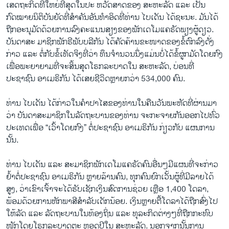
ເສດຖະກິດທີ່ໃຫຍ່ທີ່ສຸດໃນປະ ຫວັດສາດຂອງ ສະຫະລັດ ແລະ ເປັນ
ກົດໝາຍນິຕິບັນຍັດທີ່ສຳຄັນອັນທຳອິດທີ່ທ່ານ ໄບເດັນ ໄດ້ຊະນະ. ມັນໄດ້
ຖືກອະນຸມັດດ້ວຍການລົງຄະແນນສຽງຂອງພັກເດໂມແຄຣັດພຽງຜູ້ດຽວ.
ບັນດາສະ ມາຊິກພັກຣີພັບບລີກັນ ໄດ້ຄັດຄ້ານຂະໜາດຂອງຂໍ້ຕົກລົງດັ່ງ
ກ່າວ ແລະ ຕໍ່ກັບຂໍ້ເທັດຈິງທີ່ວ່າ ທຶນຈຳນວນນຶ່ງແມ່ນບໍ່ໄດ້ຂໍ້ຜູກມັດໂດຍກົງ
ເພື່ອພະຍາຍາມທີ່ຈະສິ້ນສຸດໂຣກລະບາດໃນ ສະຫະລັດ, ບ່ອນທີ່
ປະຊາຊົນ ອາເມຣິກັນ ໄດ້ເສຍຊີວິດຫຼາຍກວ່າ 534,000 ຄົນ.
ທ່ານ ໄບເດັນ ໄດ້ກ່າວໃນຄຳປາໄສຂອງທ່ານໃນຄືນວັນພະຫັດທີ່ຜ່ານມາ
ວ່າ ບັນດາສະມາຊິກໃນລັດຖະບານຂອງທ່ານ ຈະກະຈາຍກັນອອກໄປທົ່ວ
ປະເທດເພື່ອ “ເວົ້າໂດຍກົງ” ຕໍ່ປະຊາຊົນ ອາເມຣິກັນ ກ່ຽວກັບ ແຜນການ
ນັ້ນ.
ທ່ານ ໄບເດັນ ແລະ ສະມາຊິກພັກເດໂມແຄຣັດຄົນອື່ນໆມີແຜນທີ່ຈະກ່າວ
ຢໍ້າຕໍ່ປະຊາຊົນ ອາເມຣິກັນ ຫຼາຍລ້ານຄົນ, ທຸກຄົນຍົກເວັ້ນຜູ້ທີ່ມີລາຍໄດ້
ສູງ, ວ່າເຂົາເຈົ້າຈະໄດ້ຮັບເຊັກເງິນສົດການຊ່ວຍ ເຫຼືອ 1,400 ໂດລາ,
ພ້ອມດ້ວຍການຫັກພາສີສຳລັບເດັກນ້ອຍ. ເງິນຫຼາຍຕື້ໂດລາໄດ້ຖືກສົ່ງໄປ
ໃຫ້ລັດ ແລະ ລັດຖະບານໃນທ້ອງຖິ່ນ ແລະ ທຸລະກິດຕ່າງໆທີ່ຖືກກະທົບ
ໜັກໂດຍໂຣກລະບາດຕະ ຫຼອດປີໃນ ສະຫະລັດ. ນອກຈາກນັ້ນການ