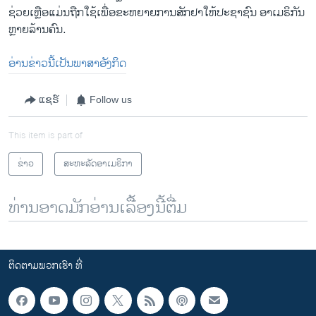
ຊ່ວຍເຫຼືອແມ່ນຖືກໃຊ້ເພື່ອຂະຫຍາຍການສັກຢາໃຫ້ປະຊາຊົນ ອາເມຣິກັນ
ຫຼາຍລ້ານຄົນ.
ອ່ານຂ່າວນີ້ເປັນພາສາອັງກິດ
ແຊຣ໌
Follow us
This item is part of
ຂ່າວ
ສະຫະລັດອາເມຣິກາ
ທ່ານອາດມັກອ່ານເລື້ອງນີ້ຕື່ມ
ຕິດຕາມພວກເຮົາ ທີ່