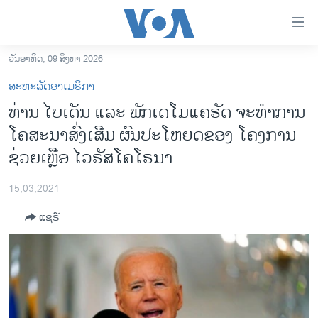
ລິ້ງ
ສຳຫລັບ
ເຂົ້າ
ວັນອາທິດ, 09 ສິງຫາ 2026
ຫາ
ໂຮມເພຈ
ສະຫະລັດອາເມຣິກາ
ຂ້າມ
ລາວ
ທ່ານ ໄບເດັນ ແລະ ພັກເດໂມແຄຣັດ ຈະທຳການ
ຂ້າມ
ອາເມຣິກາ
ໂຄສະນາສົ່ງເສີມ ຜົນປະໂຫຍດຂອງ ໂຄງການ
ຂ້າມ
ໄປ
ການເລືອກຕັ້ງ ປະທານາທີບໍດີ ສະຫະລັດ 2024
ຊ່ວຍເຫຼືອ ໄວຣັສໂຄໂຣນາ
ຫາ
ຂ່າວ​ຈີນ
ຊອກ
15,03,2021
ຄົ້ນ
ໂລກ
ແຊຣ໌
ເອເຊຍ
ອິດສະຫຼະພາບດ້ານການຂ່າວ
ຊີວິດຊາວລາວ
ຊຸມຊົນຊາວລາວ