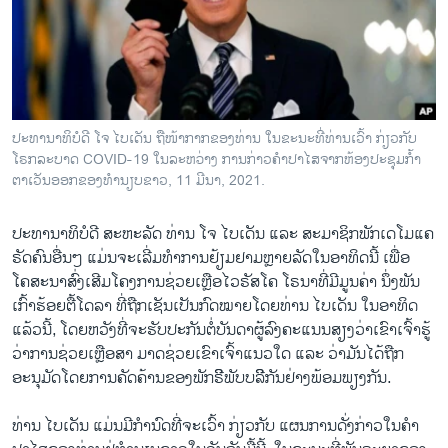
ວິທະຍາສາດ-ເທັກໂນໂລຈີ
ທຸລະກິດ
ພາສາອັງກິດ
ວີດີໂອ
ປະທານາທິບໍດີ ໂຈ ໄບເດັນ ຖືໜ້າກາກຂອງທ່ານ ໃນຂະນະທີ່ທ່ານເວົ້າ ກ່ຽວກັບ
ສຽງ
ໂຣກລະບາດ COVID-19 ໃນລະຫວ່າງ ການກ່າວຄຳປາໄສຈາກຫ້ອງປະຊຸມກໍ້າ
ຕາເວັນອອກຂອງທຳນຽບຂາວ, 11 ມີນາ, 2021.
ລາຍການກະຈາຍສຽງ
ຕິດຕາມພວກເຮົາ ທີ່
ປະທານາທິບໍດີ ສະຫະລັດ ທ່ານ ໂຈ ໄບເດັນ ແລະ ສະມາຊິກພັກເດໂມແຄ
ລາຍງານ
ຣັດຄົນອື່ນໆ ແມ່ນຈະເລີ່ມທຳການຢ້ຽມຢາມຫຼາຍລັດໃນອາທິດນີ້ ເພື່ອ
ໂຄສະນາສົ່ງເສີມໂຄງການຊ່ວຍເຫຼືອໄວຣັສໂຄ ໂຣນາທີ່ມີມູນຄ່າ ນຶ່ງພັນ
ເກົ້າຮ້ອຍຕື້ໂດລາ ທີ່ຖືກເຊັນເປັນກົດໝາຍໂດຍທ່ານ ໄບເດັນ ໃນອາທິດ
ພາສາຕ່າງໆ
ແລ້ວນີ້, ໂດຍຫວັງທີ່ຈະຮັບປະກັນຕໍ່ບັນດາຜູ້ລົງຄະແນນສຽງວ່າເຂົາເຈົ້າຮູ້
ວ່າການຊ່ວຍເຫຼືອສາ ມາດຊ່ວຍເຂົາເຈົ້າແນວໃດ ແລະ ວ່າມັນໄດ້ຖືກ
ອະນຸມັດໂດຍການຄັດຄ້ານຂອງພັກຣີິພັບບລີິກັນຢ່າງພ້ອມພຽງກັນ.
ທ່ານ ໄບເດັນ ແມ່ນມີກຳນົດທີ່ຈະເວົ້າ ກ່ຽວກັບ ແຜນການດັ່ງກ່າວໃນຄຳ