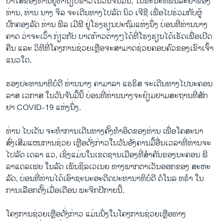
ປາໄສຂອງທ່ານຢູ່ທຳນຽບຂາວໃນວັນຈັນມື້ນີ້, ໃນຂະນະທີ່ພັນລະຍາຂອງ
ທ່ານ, ທ່ານ ນາງ ຈິລ ຈະເດີນທາງໄປລັດ ນິວ ເຈີຊີ ເພື່ອໄປຮ່ວມກັບຜູ້
ປົກຄອງລັດ ທ່ານ ຟິລ ເມີຟີ ຢູ່ໂຮງຮຽນປະຖົມແຫ່ງນຶ່ງ ບ່ອນທີ່ທ່ານນາງ
ຄາດ ວ່າຈະເວົ້າ ກ່ຽວກັບ ບາດກ້າວຕ່າງໆໄດ້ທີ່ໂຮງຮຽນໄດ້ເຮັດເພື່ອເປີດ
ຄືນ ແລະ ວິທີທີ່ໂຄງການຊ່ວຍເຫຼືອຈະສາມາດຊ່ວຍຄອບຄົວຂອງເຂົາເຈົ້າ
ແນວໃດ.
ຮອງປະທານາທິບໍດີ ທ່ານນາງ ຄາມາລາ ແຮຣິສ ຈະເດີນທາງໄປນະຄອນ
ລາສ ເວກາສ ໃນວັນຈັນມື້ນີ້ ບ່ອນທີ່ທ່ານນາງຈະຢ້ຽມຢາມສະຖານທີ່ສັກ
ຢາ COVID-19 ແຫ່ງນຶ່ງ.
ທ່ານ ໄບເດັນ ຈະທຳການເດີນທາງຄັ້ງທຳອິດຂອງທ່ານ ເພື່ອໂຄສະນາ
ສົ່ງເສີມແຜນການຊ່ວຍ ເຫຼືອດັ່ງກ່າວໃນວັນອັງຄານມື້ອື່ນເວລາທີ່ທ່ານຈະ
ໄປລັດ ເດລາ ແວ, ເຊິ່ງແມ່ນໃນເຂດຊານເມືອງທີ່ສຳຄັນຂອງນະຄອນ ຟິ
ລາແດລເຟຍ ໃນລັດ ເພັນຊິລເວເນຍ ທາງພາກຕາເວັນອອກຂອງ ສະຫະ
ລັດ, ບ່ອນທີ່ທ່ານໄດ້ເອົາຊະນະອະດີດປະທານາທິບໍດີ ດໍໂນລ ທຣຳ ໃນ
ການເລືອກຕັ້ງເມື່ອເດືອນ ພະຈິກປີກາຍນີ້.
ໂຄງການຊ່ວຍເຫຼືອດັ່ງກ່າວ ແມ່ນນຶ່ງໃນໂຄງການຊ່ວຍເຫຼືອທາງ