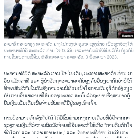
ວິທະຍາສາດ-ເທັກໂນໂລຈີ
ທຸລະກິດ
ພາສາອັງກິດ
ວີດີໂອ
​ສະ​ມາ​ຊິກ​ສະ​ພາ​ສູງ ສະ​ຫະ​ລັດ ຢ່າງ​ໄປ​ກອງ​ປະ​ຊຸມ​ຖະ​ແຫຼງ​ຂ່າວ ເພື່ອ​ຮຽກ​ຮ້ອງ​ໃຫ້​
ສຽງ
ປະ​ທາ​ນາ​ທິ​ບໍ​ດີ ສະ​ຫະ​ລັດ ທ່ານ ໂຈ ໄບ​ເດັນ ເຈ​ລະ​ຈາ​ກັບ​ພັກ​ຣີ​ພັບ​ບ​ລີ​ກັນ ກ່ຽວ​ກັບ
ການ​ຂຶ້ນ​ເພ​ດານ​ໜີ້ສິ້ນ, ຫໍ​ລັດ​ຖ​ະ​ສະ​ພາ ສະ​ຫະ​ລ​ັດ, 3 ພຶດ​ສະ​ພາ 2023.
ລາຍການກະຈາຍສຽງ
ຕິດຕາມພວກເຮົາ ທີ່
ລາຍງານ
ປະ​ທາ​ນາ​ທິ​ບໍ​ດີ ສະ​ຫະ​ລັດ ທ່ານ ໂຈ ໄບ​ເດັນ, ປະ​ທານ​ສະ​ພາ​ຕ່ຳ ທ່ານ ເຄ
ວິນ ແມັກ​ຄາ​ທີ ແລະ ຜູ້​ນຳ​ລັດ​ຖະ​ສະ​ພາ​ລະ​ດັບ​ສູງ​ຄົນ​ອື່ນໆປາ​ກົດ​ວ່າບໍ່​ໃກ້​
ທີ່​ຈະ​ເຫັນ​ດີ​ກັນ​ໃນ​ວັນ​ອັງ​ຄານ​ວານນີ້​ທີ່​ແນ​ເປົ້າ​ໃສ່​ການ​ບັນ​ລຸ​ຂໍ້​ຕົກ​ລົງ ກ່ຽວ​
ພາສາຕ່າງໆ
ກັບ ການ​ຂຶ້ນ​ເພ​ດານ​ໜີ້​ສິນ​ຂອງ​ປະ​ເທດ ສະ​ນັ້ນ​ລັດ​ຖະ​ບານ​ຈຶ່ງ​ສາ​ມາ​ດກູ້​
ຢືມ​ເງິນ​ເພີ່ມ​ເຕີມ​ເພື່ອ​ຈ່າຍ​ພັນ​ທະ​ທີ່​ມີ​ຢູ່​ຂອງ​ເຂົາ​ເຈົ້າ.
ການ​ບໍ່​ສາ​ມາດ​ຕົກ​ລົງ​ກັນ​ໄດ້ ໄດ້​ມີ​ຂຶ້ນ​ທ່າມ​ກາງ​ການ​ເຕືອນ​ທີ່ບໍ່​ດີ​ຈາກ​ກະ​
ຊວງ​ການ​ເງິນ​ທີ່​ວ່າ​ການ​ຜິດ​ນັດ​ຈ່າຍ​ໜີ້​ສິນ​ອາດ​ກໍ່​ໃຫ້​ເກີດ “ການ​ຕື່ນ​ຕົກ​ໃຈ​
ທົ່ວ​ໂລກ” ແລະ “ຄວາມ​ຫາ​ຍະ​ນະ,” ແລະ ໃນ​ຂະ​ນະ​ທີ່​ທ່ານ ໄບ​ເດັນ ກະ​