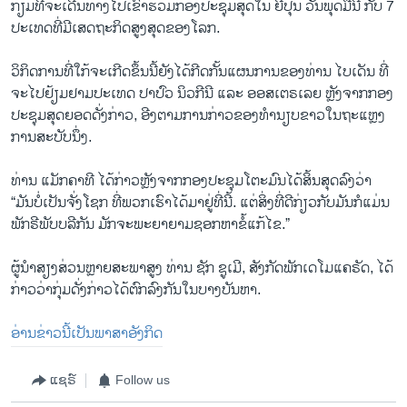
ກຽມ​ທີ່​ຈະ​ເດີນ​ທາງ​ໄປ​ເຂົ້າ​ຮ່ວມກອງ​ປະ​ຊຸມ​ສຸດ​ໃນ ຍີ່​ປຸ່ນ ວັນ​ພຸດ​ມື້ນີ້ ກັບ​ 7
ປະ​ເທດ​ທີ່​ມີ​ເສດ​ຖະ​ກິດ​ສູງ​ສຸດ​ຂອງ​ໂລກ.
ວິ​ກິດ​ການ​ທີ່​ໃກ້​ຈະ​ເກີດ​ຂຶ້ນນີ້​ຍັງ​ໄດ້ກີດ​ກັ້ນ​ແຜນ​ການ​ຂອງ​ທ່ານ ໄບ​ເດັນ ທີ່​
ຈະ​ໄປ​ຢ້ຽມ​ຢາມ​ປະ​ເທດ ປາ​ປົວ ນິວ​ກີ​ນີ ແລະ ອອ​ສ​ເຕ​ຣ​ເລຍ ຫຼັງ​ຈາກກອງ​
ປະ​ຊຸມ​ສຸດຍອດ​ດັ່ງ​ກ່າວ, ອີງ​ຕາມ​ການ​ກ່າວ​ຂອງ​ທຳ​ນຽບ​ຂາວ​ໃນ​ຖະ​ແຫຼງ​
ການ​ສະ​ບັບ​ນຶ່ງ.
ທ່ານ ແມັກ​ຄາ​ທີ ໄດ້​ກ່າວ​ຫຼັງ​ຈາກກອງ​ປະ​ຊຸມ​ໂຕະມົນ​ໄດ້​ສິ້ນ​ສຸດ​ລົງ​ວ່າ
“ມັນ​ບໍ່​ເປັນ​ຈັ່ງ​ໂຊກ ​ທີ່​ພວກ​ເຮົາ​ໄດ້​ມາ​ຢູ່​ທີ່ນີ້. ແຕ່​ສິ່ງ​ທີ່​ດີ​ກ່ຽວ​ກັບ​ມັນ​ກໍ​ແມ່ນ
ພັກ​ຣີ​ພັບ​ບ​ລີ​ກັນ ມັກ​ຈະ​ພະ​ຍາ​ຍາມ​ຊອກ​ຫາ​ຂໍ້​ແກ້​ໄຂ.”
ຜູ້​ນຳ​ສຽງ​ສ່ວນຫຼາຍ​ສະ​ພາ​ສູງ ທ່ານ ຊັກ​ ຊູ​ເມີ, ສັງ​ກັດ​ພັກ​ເດ​ໂມ​ແຄ​ຣັດ, ໄດ້​
ກ່າວ​ວ່າ​ກຸ່ມ​ດັ່ງ​ກ່າວ​ໄດ້​ຕົກ​ລົງ​ກັນ​ໃນ​ບາງ​ບັນ​ຫາ.
ອ່ານ​ຂ່າວນີ້​ເປັນ​ພາ​ສາ​ອັງ​ກິດ
ແຊຣ໌
Follow us