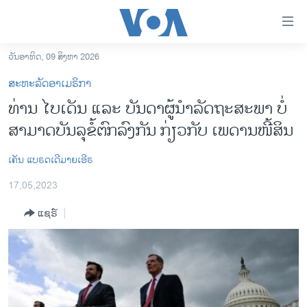
ລິ້ງ
ສຳຫລັບ
ເຂົ້າ
ວັນອາທິດ, 09 ສິງຫາ 2026
ຫາ
ໂຮມເພຈ
ສະຫະລັດອາເມຣິກາ
ຂ້າມ
ລາວ
ທ່ານ ໄບ​ເດັນ ແລະ ບັນ​ດາ​ຜູ້​ນຳ​ລັດ​ຖະ​ສະ​ພາ ບໍ່​
ຂ້າມ
ອາເມຣິກາ
ສາ​ມາດ​ບັນ​ລຸ​ຂໍ້​ຕົກ​ລົງກັນ ກ່ຽວ​ກັບ ເພ​ດານ​ໜີ້​ສິນ
ຂ້າມ
ໄປ
ການເລືອກຕັ້ງ ປະທານາທີບໍດີ ສະຫະລັດ 2024
ຫາ
ເຄັນ ແບຣດເດີມາຍເອີຣ
ຂ່າວ​ຈີນ
ຊອກ
17,05,2023
ຄົ້ນ
ໂລກ
ແຊຣ໌
ເອເຊຍ
ອິດສະຫຼະພາບດ້ານການຂ່າວ
ຊີວິດຊາວລາວ
ຊຸມຊົນຊາວລາວ