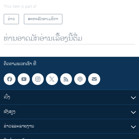
This item is part of
ຂ່າວ
ສະຫະລັດອາເມຣິກາ
ທ່ານອາດມັກອ່ານເລື້ອງນີ້ຕື່ມ
ຕິດຕາມພວກເຮົາ ທີ່
ເບິ່ງ
ຟັງສຽງ
ຂ່າວແລະລາຍງານ