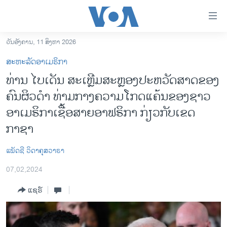
ລິ້ງ
ສຳຫລັບ
ເຂົ້າ
ວັນອັງຄານ, 11 ສິງຫາ 2026
ຫາ
ໂຮມເພຈ
ສະຫະລັດອາເມຣິກາ
ຂ້າມ
ລາວ
ທ່ານ ໄບເດັນ ສະເຫຼີມສະຫຼອງປະຫວັດສາດຂອງ
ຂ້າມ
ອາເມຣິກາ
ຄົນຜິວດຳ ທ່າມກາງຄວາມໂກດແຄ້ນຂອງຊາວ
ຂ້າມ
ໄປ
ການເລືອກຕັ້ງ ປະທານາທີບໍດີ ສະຫະລັດ 2024
ອາເມຣິກາເຊື້ອສາຍອາຟຣິກາ ກ່ຽວກັບເຂດ
ຫາ
ກາຊາ
ຂ່າວ​ຈີນ
ຊອກ
ຄົ້ນ
ໂລກ
ແພັດ​ຊີ ​ວິ​ດາ​ຄຸ​ສວາ​ຣາ
ເອເຊຍ
07,02,2024
ອິດສະຫຼະພາບດ້ານການຂ່າວ
ແຊຣ໌
ຊີວິດຊາວລາວ
ຊຸມຊົນຊາວລາວ