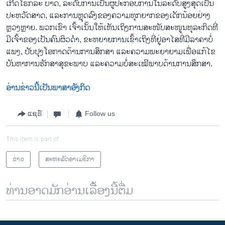
ເກີດໂຣກລະ ບາດ, ລະດັບການເປັນຜູ້ປະກອບການໃນລະດັບສູງສຸດເປັນ
ປະຫວັດສາດ, ແລະການຫຼຸດລົງຂອງຄວາມທຸກຍາກຂອງເດັກນ້ອຍຢ່າງ
ຫຼວງຫຼາຍ. ພວກເຂົາ ເຈົ້າເນັ້ນໃຫ້ເຫັນເຖິງການສະໜັບສະໜູນທຸລະກິດທີ່
ມີເຈົ້າຂອງເປັນຄົນຜິວດຳ, ຂະຫຍາຍການເຂົ້າເຖິງທີ່ຢູ່ອາໄສທີ່ມີລາຄາບໍ່
ແພງ, ປັບປຸງໂອກາດດ້ານການສຶກສາ ແລະຄວາມພະຍາຍາມເພື່ອແກ້ໄຂ
ບັນຫາການຮັກສາສຸຂະພາບ ແລະຄວາມບໍ່ສະເໝີພາບດ້ານການສຶກສາ.
ອ່ານຂ່າວນີ້ເປັນພາສາອັງກິດ
ແຊຣ໌
Follow us
This item is part of
ຂ່າວ
ສະຫະລັດອາເມຣິກາ
ທ່ານອາດມັກອ່ານເລື້ອງນີ້ຕື່ມ