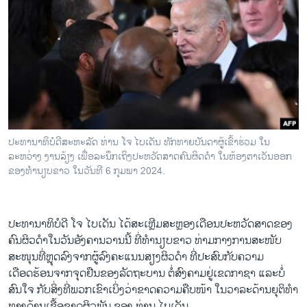
ວິທະຍາສາດ-ເທັກໂນໂລຈີ
ທຸລະກິດ
ພາສາອັງກິດ
ວີດີໂອ
ສຽງ
ລາຍການກະຈາຍສຽງ
ປະທານາທິບໍດີສະຫະລັດ ທ່ານ ໂຈ ໄບເດັນ ທັກທາຍບັນດາຜູ້ເຂົ້າຮ່ວມ ໃນ
ຕິດຕາມພວກເຮົາ ທີ່
ລະຫວ່າງ ງານລ້ຽງ ເພື່ອລະນຶກເຖິງປະຫວັດສາດຄົນຜິດດຳ ໃນຫ້ອງຕາເວັນອອກ
ລາຍງານ
ຂອງທຳນຽບຂາວ ໃນວັນທີ 6 ກຸມພາ 2024.
ພາສາຕ່າງໆ
ປະທານາທິບໍດີ ໂຈ ໄບເດັນ ໄດ້ສະເຫຼີມສະຫຼອງເດືອນປະຫວັດສາດຂອງ
ຄົນຜິວດຳໃນວັນອັງຄານວານນີ້ ທີ່ທຳນຽບຂາວ ທ່າມກາງການສະໜັບ
ສະໜຸນທີ່ຫຼຸດລົງຈາກຜູ້ລົງຄະແນນສຽງຜິວດຳ ທີ່ປະສົບກັບຄວາມ
ເດືອດຮ້ອນຈາກຈຸດຢືນຂອງລັດຖະບານ ຕໍ່ສົງຄາມຢູ່ເຂດກາຊາ ແລະບໍ່
ສົນໃຈ ກັບສິ່ງທີ່ພວກເຂົາເບິ່ງວ່າຂາດຄວາມຄືບໜ້າ ໃນວາລະດ້ານຍຸຕິທຳ
ທາງດ້ານເຊື້ອຊາດຜິວພັນ ຂອງ ທ່ານ ໄບເດັນ.