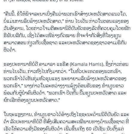
"ຄືນນີ້, ຂໍໃຫ້ພິຈາລະນາເບິ່ງຄືນວ່າພວກເຮົາສ້າງປະຫວັດສາດແນວໃດ,
ບໍ່ແມ່ນການລຶບລ້າງປະຫວັດສາດ," ທ່ານ ໄບເດັນ ກ່າວໃນຕອນແລງຂອງ
ວັນອັງຄານ, ໂດຍກ່າວໂຈມຕີສະພານິຕິບັນຍັດຂອງລັດທີ່ຄວບຄຸມໂດຍພັກ
ຣີພັບບລີກັນ, ເຊິ່ງໄດ້ສະເໜີຮ່າງກົດໝາຍ ທີ່ຈະຈຳກັດສິ່ງທີ່ໂຮງຮຽນ
ສາມາດສອນ ກ່ຽວກັບເຊື້ອຊາດ ແລະປະຫວັດສາດຊອງຊາວອາເມຣິກັນ
ຜິວດຳ.
ຮອງປະທານາທິບໍດີ ຄາມາລາ ແຮຣີສ (Kamala Harris), ຊຶ່ງກ່່າວກ່ອນ
ທ່ານໄບເດັນ, ກ່າວກົງໄປກົງມາກວ່າ. "ໃນທົ່ວປະເທດຂອງພວກເຮົາ,
ພວກເຮົາໄດ້ເຫັນກຸ່ມຫົວຮຸນແຮງ ພະຍາຍາມລຶບລ້າງປະຫວັດສາດຂອງ
ພວກເຮົາ," ນາງກ່າວໃນລະຫວ່າງງານລ້ຽງຕ້ອນຮັບຂອງ ທຳນຽບຂາວ
ພ້ອມກັບຜູ້ນຳຄົນຜິວດຳ. "ພວກເຂົາ ປິດກັ້ນ ປື້ມຮຽນປະຫວັດສາດ ແລະ
ຍົກເລີກຫ້ອງຮຽນປະຫວັດສາດ."
ໃນຖະແຫຼງການ, ທຳນຽບຂາວໄດ້ອ້າງເຖິງໄຊຊະນະດ້ານນິຕິບັນຍັດ ແລະ
ດຳ ລັດປະທານາທິບໍດີ ທີ່ສົ່ງເສີມຄວາມສະເໝີພາບທາງດ້ານເຊື້ອຊາດ ທີ່
ເຮັດໃຫ້ຄວາມຮັ່ງມີຂອງຄົນຜິວດຳ ເພີ່ມຂຶ້ນເຖິງ 60 ເປີເຊັນ ນັບຕັ້ງແຕ່