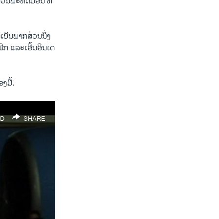
​ວັນພະຫັດມື້ອື່ນ ທີ່
ັນ​ພາກ​ສ່ວນນຶ່ງ​
ກ ​ແລະ​ເອີ້ນ​ອິນ​ເດ​
​ມື້.
D
SHARE