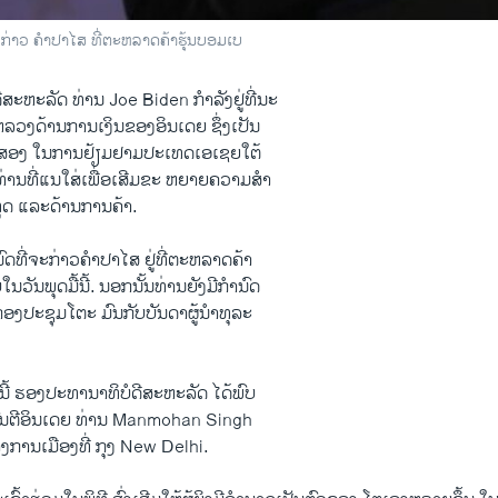
ກ່າວ ຄໍາປາໄສ ​ທີ່ຕະຫລາດຄ້າ​ຮຸ້ນບອມ​ເບ
ດີສະຫະລັດ ທ່ານ Joe Biden ກໍາລັງ​ຢູ່ທີ່ນະ
ວງດ້ານ​ການ​ເງິນ​ຂອງອິນ​ເດ​ຍ ຊຶ່ງ​ເປັນ​
ທີສອງ​ ​ໃນ​ການ​ຢ້ຽມຢາມປະ​ເທດເອ​ເຊຍ​ໃຕ້
ອງ​ທ່ານທີ່​ແນ​ໃສ່ເພື່ອເສີມ​ຂະ ຫຍາ​ຍຄວາມ​ສຳ
ດ ​ແລະດ້ານ​ການ​ຄ້າ.
ົດ​ທີ່​ຈະ​ກ່າວຄຳປາ​ໄສ ຢູ່​ທີ່ຕະຫລາດຄ້າ​
ັນ​ພຸດ​ມື້​ນີ້. ນອກ​ນັ້ນທ່ານ​ຍັງ​ມີ​ກຳນົດ​
ງ​ປະຊຸ​ມໂຕະ ມົນກັບ​ບັນດາ​ຜູ້​ນໍາ​ທຸລະ
​ນີ້ ຮອງ​ປະທານາທິບໍດີສະຫະລັດ ​ໄດ້ພົບ​
ົນຕີອິນ​ເດຍ ທ່ານ Manmohan Singh ​
ທາງ​ການ​ເມືອງທີ່ ​ກຸງ New Delhi.