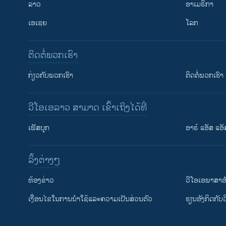
ລາວ
ອາເມຣິກາ
ເອເຊຍ
ໂລກ
ຕິດຕໍ່ພວກເຮົາ
ກ່ຽວກັບພວກເຮົາ
ຕິດຕໍ່ພວກເຮົາ
ວີໂອເອລາວ ສາມາດ ເຂົ້າເຖິງໄດ້ທີ່
ເຟັສບຸກ
ອາຣ໌ ແອັສ ແອັ
​ລິ້ງ​ຕ່າງໆ
ຕິດຕາມພວກເຮົາ ທີ່
​ຫ້ອງ​ຂ່າວ
ວີ​ໂອ​ເອ​ພາ​ສາ​ອ
​ເງື່ອນ​ໄຂ​ໃນ​ການ​ນຳ​ໃຊ້​ແລະຄວາມ​ເປັນ​ສ່​ວນ​ຕົວ
​ຮຽນ​ອັງ​ກິດ​ກັບ​
ພາສາຕ່າງໆ