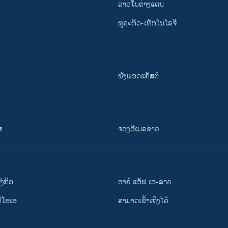
ລາວໃນຕ່າງແດນ
ທຸລະກິດ-ເທັກໂນໂລຈີ
ຟັງພອດແຄັສຕ໌
ສ
ຈອງອີເມລຂ່າວ
ັງ​ກິດ
ອາຣ໌ ແອັຟ ເອ-ລາວ
ວີ​ໂອ​ເອ
ສາມາດເຂົ້າເຖິງໄດ້