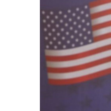
ວິທະຍາສາດ-ເທັກໂນໂລຈີ
ທຸລະກິດ
ພາສາອັງກິດ
ວີດີໂອ
ສຽງ
ລາຍການກະຈາຍສຽງ
ລາຍງານ