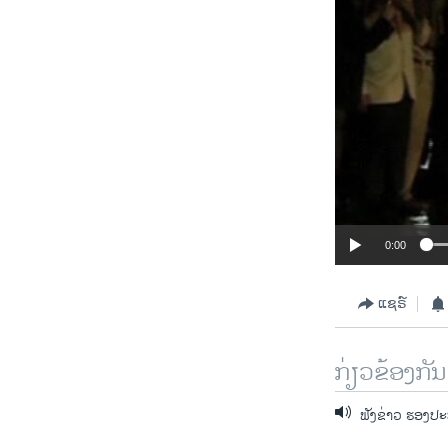
0:00
ແຊຣ໌
ກ່ຽວຂ້ອງກັນ
ຟັງຂ່າວ ຮອງປະ