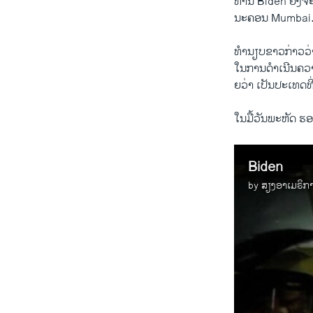
ທ່ານ Biden ຍັງ​ຈະ​ເຂ
ນະຄອນ Mumbai
ທໍານຽບຂາວ​ກ່າວ​ວ່
ໃນ​ການ​ດຳ​ເນີນ​ຄວາມ
ຍວ່າ ​ເປັນ​ປະ​ເທດ​ທີ່
​ໃນ​ມື້ວັນ​ພະຫັດ 
Biden
by
ສຽງອາເມຣິກ