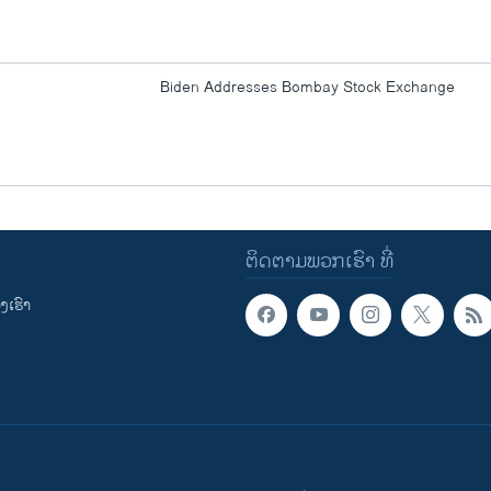
Biden Addresses Bombay Stock Exchange
ຕິດຕາມພວກເຮົາ ທີ່
ເຮົາ