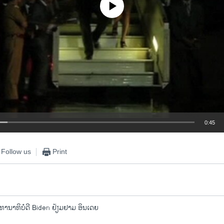
No media source currently available
0:45
EMBED
Follow us
Print
ທານາທິບໍດີ Biden ຢ້ຽມຢາມ ອິນເດຍ