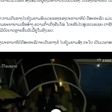
ົ້າ​ຮ່ວມໃນ​ພິທີ ສົ່ງ​ເສີມ​ໃຫ້​ຜູ້ຍິງ​ມີອໍານາດ​ເປັນ​ຕົວ​ຂອງ ​ໂຕ​ເອງ​ຫລາຍ​ຂຶ້ນ ​ໃນ
.
າ ການເດີນທາງ​ໄປ​ຢ້ຽມຢາມ​ອິນ​ເດຍຂອງ​ຮອງ​ປະທານາທິບໍ ດີ​ສະຫະລັດ ​ແມ່ນ​ເປ
​ພະຍາຍາມ​ເພື່ອ​ສ້າງ ຄວາມ​ກໍ້າ​ເກິ່ງ​ຄືນ​ໃໝ່ ​ໂດຍ​ຫັນ​ໄປ​ສູ່​ເຂດ​ເອ​ເຊຍ-ປາຊີ​ຟິ
​ມີ​ບົດ​ບາດຫຼາຍຂຶ້ນນັບ​ມື້ຢູ່​ໃນ​ຂົງ​ເຂດ.
ຮອງ​ປະທານາທິບໍດີສະຫະລັດຈະ​ເດີນທາງ​ຕໍ່​ ໄປຢ້ຽມຢາມສິງ ກະ​ໂປ ​ເປັນ​ເວລາ​ສອງ
EMBE
າ ວີໂອເອລາວ