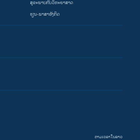
ສຸຂະພາບກັບວິທະຍາສາດ
ຮຽນ-ພາສາອັງກິດ
ຕາມເວລາໃນລາວ