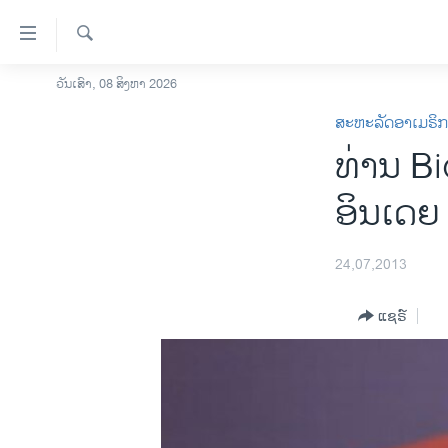
ລິ້ງ
ສຳຫລັບ
ເຂົ້າ
ຄົ້ນຫາ
ວັນເສົາ, 08 ສິງຫາ 2026
ໂຮມເພຈ
ຫາ
ສະຫະລັດອາເມຣິ
ລາວ
ຂ້າມ
ທ່ານ B
ຂ້າມ
ອາເມຣິກາ
ຂ້າມ
ການເລືອກຕັ້ງ ປະທານາທີບໍດີ ສະຫະລັດ
ອິນເດຍ 
ໄປ
2024
ຫາ
ຂ່າວ​ຈີນ
ຊອກ
24,07,2013
ຄົ້ນ
ໂລກ
ແຊຣ໌
ເອເຊຍ
ອິດສະຫຼະພາບດ້ານການຂ່າວ
ຊີວິດຊາວລາວ
ຊຸມຊົນຊາວລາວ