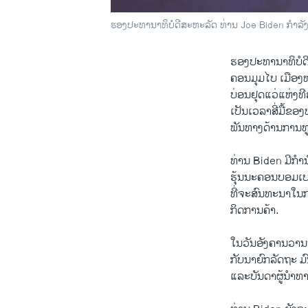
ຮອງ​ປະ​ທາ​ນາ​ທິບໍດີສະຫະລັດ ທ່ານ Joe Biden ກໍາລັງ
ຮອງ​ປະ​ທາ​ນາ​ທິບໍ
ຄອນມຸມ​ໄບ ເມືອ​ງຫລ
ບ່ອນ​ຢຸດ​ແວ່​ແຫ່ງ​
​ເປັນ​ເວລາ​ສີ່​ມື້ຂ
ພັນທາງ​ດ້ານການ​ທູ
ທ່ານ Biden ມີ​ກໍານ
ຮຸ້ນ​ນະຄອນບອມ​ເບໃນ​ວ
ທີ່ຈະ​ສົນທະນາໃນກອ
​ກິດການ​ຄ້າ.
​ໃນ​ວັນ​ອັງ​ຄານວານ
ກັບນາຍົກລັດຖະ ມ
ແລະ​ບັນດາ​ຜູ້​ນໍາ​