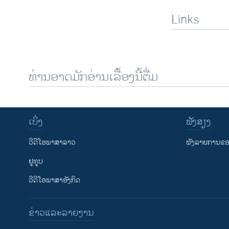
Links
ທ່ານອາດມັກອ່ານເລື້ອງນີ້ຕື່ມ
ເບິ່ງ
ຟັງສຽງ
ວີດີໂອພາສາລາວ
ຟັງລາຍການຂອງ
ຢູທູບ
ວີດີໂອພາສາອັງກິດ
ຂ່າວແລະລາຍງານ