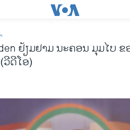
ກາ
iden ຢ້ຽມຢາມ ນະຄອນ ມຸມໄບ ຂ
(ວີດີໂອ)