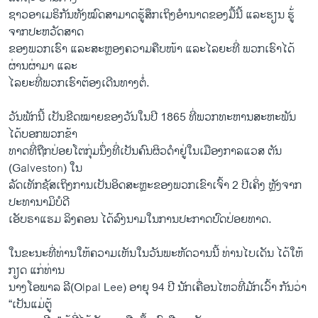
ຊາວອາເມຣິກັນທັງໝົດສາມາດຮູ້ສຶກເຖິງອຳນາດຂອງມື້ນີ້ ແລະຮຽນ ຮູ້່
ຈາກປະຫວັດສາດ
ຂອງພວກເຮົາ ແລະສະຫຼອງຄວາມຄືບໜ້າ ແລະໄລຍະທີ່ ພວກເຮົາໄດ້
ຜ່ານຜ່າມາ ແລະ
ໄລຍະທີ່ພວກເຮົາຕ້ອງເດີນທາງຕໍ່.
ວັນພັກນີ້ ເປັນຂີດໝາຍຂອງວັນໃນປີ 1865 ທີ່ພວກທະຫານສະຫະພັນ
ໄດ້ບອກພວກຂ້າ
ທາດທີ່ຖືກປ່ອຍໂຕກຸ່ມນຶ່ງທີ່ເປັນຄົນຜິວດຳຢູ່ໃນເມືອງກາລແວສ ຕັນ
(Galveston) ໃນ
ລັດເທັກຊັສເຖິງການເປັນອິດສະຫຼະຂອງພວກເຂົາເຈົ້າ 2 ປີເຄິ່ງ ຫຼັງຈາກ
ປະທານາມິບໍດີ
ເອັບຣາແຮມ ລິງຄອນ ໄດ້ລົງນາມໃນການປະກາດປົດປ່ອຍທາດ.
ໃນຂະນະທີ່ທ່ານໃຫ້ຄວາມເຫັນໃນວັນພະຫັດວານນີ້ ທ່ານໄບເດັນ ໄດ້ໃຫ້
ກຽດ ແກ່ທ່ານ
ນາງໂອພາລ ລີ(Olpal Lee) ອາຍຸ 94 ປີ ນັກເຄື່ອນໄຫວທີ່ມັກເວົ້າ ກັນວ່າ
“ເປັນແມ່ຕູ້