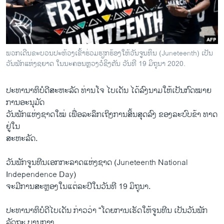
ວິທະຍາສາດ-ເທັກໂນໂລຈີ
ທຸລະກິດ
ພາສາອັງກິດ
ພວກເດີນຂະບວນປະທ້ວງເຂົ້າຮ່ວມຮຽກຮ້ອງໃຫ້ວັນຈູນທິນ (Juneteenth) ເປັນ
ວີດີໂອ
ວັນພັກແຫ່ງຊຍາດ ໃນນະຄອນຫຼວງວໍຊິງຕັນ ວັນທີ 19 ມິຖຸນາ 2020.
ສຽງ
ປະທານາທິບໍດີສະຫະລັດ ທ່ານໂຈ ໄບເດັນ ໄດ້ລົງນາມໃຫ້ເປັນກົດໝາຍ
ລາຍການກະຈາຍສຽງ
ການອະນຸມັດ
ຕິດຕາມພວກເຮົາ ທີ່
ວັນພັກແຫ່ງຊາດໃໝ່ ເພື່ອລະລຶກເຖິງການສິ້ນສຸດລົງ ຂອງລະບົບຂ້າ ທາດ
ລາຍງານ
ຢູ່ໃນ
ສະຫະລັດ.
ພາສາຕ່າງໆ
ວັນພັກຈູນທີນເອກກະລາດແຫ່ງຊາດ (Juneteenth National
Independence Day)
ຈະມີການສະຫຼອງໃນແຕ່ລະປີໃນວັນທີ 19 ມິຖຸນາ.
ປະທານາທິບໍດີໄບເດັນ ກ່າວວ່າ “ໂດຍການເຮັດໃຫ້ຈູນທີນ ເປັນວັນພັກ
ລັດຖະ ບານກາງ