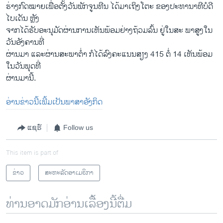
ຮ່າງກົດໝາຍເພື່ອຕັ້ງວັນພັກຈູນທີນ ໄດ້ມາເຖິງໂຕະ ຂອງປະທານາທີບໍດີ
ໄບເດັນ ຫຼັງ
ຈາກໄດ້ຮັບອະນຸມັດຜ່ານການເຫັນພ້ອມຢ່າງຖ້ວມລົ້ນ ຢູ່ໃນສະ ພາສູງໃນ
ວັນອັງຄານທີ່
ຜ່ານມາ ແລະຜ່ານສະພາຕໍ່າ ກໍໄດ້ລົງຄະແນນສຽງ 415 ຕໍ່ 14 ເຫັນພ້ອມ
ໃນວັນພຸດທີ່
ຜ່ານມານີ້.
ອ່ານຂ່າວນີ້ເພີ້ມເປັນພາສາອັງກິດ
ແຊຣ໌
Follow us
This item is part of
ຂ່າວ
ສະຫະລັດອາເມຣິກາ
ທ່ານອາດມັກອ່ານເລື້ອງນີ້ຕື່ມ