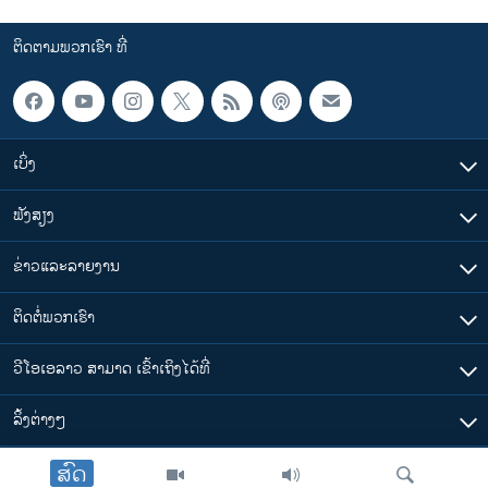
ຕິດຕາມພວກເຮົາ ທີ່
ເບິ່ງ
ຟັງສຽງ
ຂ່າວແລະລາຍງານ
ຕິດຕໍ່ພວກເຮົາ
ວີໂອເອລາວ ສາມາດ ເຂົ້າເຖິງໄດ້ທີ່
​ລິ້ງ​ຕ່າງໆ
ສົດ
ຕາມເວລາໃນລາວ