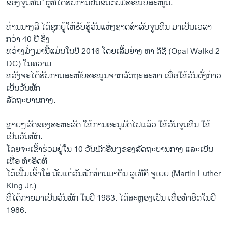
ຂອງຈູນທີນ” ຜູ້ທີ່ໄດ້ຮັບການຢືນຂຶ້ນຕົບມືສະໜັບສະໜູນ.
ທ່ານນາງລີ ໄດ້ຊຸກຍູ້ໃຫ້ຮັບຮູ້ວັນແຫ່ງຊາດສຳລັບຈູນທີນ ມາເປັນເວລາ
ກວ່າ 40 ປີ ຊຶ່ງ
ຫວ່າງມໍ່ໆມານີ້ແມ່ນໃນປີ 2016 ໂດຍເລີິ້ມຍ່າງ ຫາ ດີຊີ (Opal Walkd 2
DC) ໃນຄວາມ
ຫວັງຈະໄດ້ຮັບການສະໜັບສະໜູນຈາກລັດຖະສະພາ ເພື່ອໃຫ້ວັນດັ່ງກ່າວ
ເປັນວັນພັກ
ລັດຖະບານກາງ.
ຫຼາຍໆລັດຂອງສະຫະລັດ ໃຫ້ການອະນຸມັດໄປແລ້ວ ໃຫ້ວັນຈູນທີນ ໃຫ້
ເປັນວັນພັກ.
ໂດຍຈະເຂົ້າຮ່ວມຢູ່ໃນ 10 ວັນພັກອື່ນໆຂອງລັດຖະບານກາງ ແລະເປັນ
ເທື່ອ ທຳອິດທີ່
ໄດ້ເພີ້ມເຂົ້າໃສ່ ນັບແຕ່ວັນພັກທ່ານມາຕິນ ລູເທີຄິ ຈູເຍຍ (Martin Luther
King Jr.)
ທີ່ໄດ້ກາຍມາເປັນວັນພັກ ໃນປີ 1983. ໄດ້ສະຫຼອງເປັນ ເທື່ອທຳອິດໃນປີ
1986.