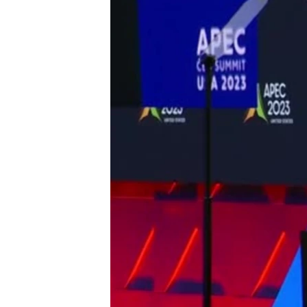
ວິທະຍາສາດ-ເທັກໂນໂລຈີ
ທຸລະກິດ
ພາສາອັງກິດ
ວີດີໂອ
ສຽງ
ລາຍການກະຈາຍສຽງ
ລາຍງານ