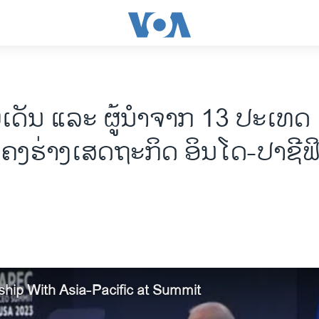
ເດັນ ແລະ ຜູ້​ນຳຈາກ 13 ປະ​ເທດ ເຊັ
​ໂຄງ​ຮ່າງ​ເສດ​ຖະ​ກິດ ອິ​ນ​ໂດ-ປາ​ຊີ​ຟ
ship With Asia-Pacific at Summit