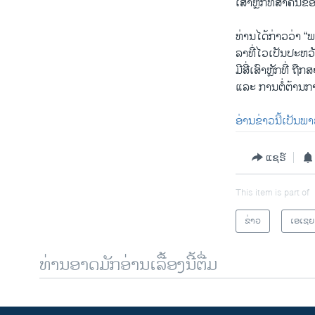
ເສົາຫຼັກ​ທີ່​ສຳ​ຄັນ​
ທ່ານ​ໄດ້​ກ່າວ​ວ່າ “ພ
ລາ​ທີ່​ໄວ​ເປັນ​ປະ​ຫ
ມີ​ສີ່​ເສົາຫຼັກທີ່ ​
ແລະ ການ​ຕໍ່​ຕ້ານ​ກາ
​ອ່ານ​ຂ່າວນີ້​ເປັນ​ພາ
ແຊຣ໌
This item is part of
ຂ່າວ
ເອເຊຍ
ທ່ານອາດມັກອ່ານເລື້ອງນີ້ຕື່ມ