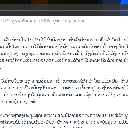
ານ​ເປັນ​ຄູ່​ຮ່ວມ​ກັບ​ເອ​ເຊຍ-ປາ​ຊີ​ຟິກ ຢູ່ກອງ​ປະ​ຊຸມ​ສຸດຍອດ.
ະ​ຫະ​ລັດ ທ່ານ ໂຈ ໄບ​ເດັນ ໄດ້​ຍົກ​ຍ້ອງ​ ການ​ຕົກ​ລົງ​ດ້ານ​ເສດ​ຖະ​ກິດ​ຄັ້ງໃໝ່​ໂດ
່​ແນ​ເປົ້າ​ໃສ່​ການ​ຕອບ​ໂຕ້​ຕໍ່ການ​ຄອບ​ງຳ​ດ້ານ​ເສດ​ຖະ​ກິດ​ໃນ​ພາກ​ພື້ນ​ຂອງ ຈີນ, ໂ
້​ເຊັນ​ກັນ​ຢູ່ກອງ​ປະ​ຊຸມ​ສຸດຍອດ​ເສດ​ຖະ​ກິດໃນ​ພາກ​ພື້​ນ, ເຊິ່ງບໍ່​ແມ່ນ​ຂໍ້​ຕົກ​ລົງ​ການ​ຄ
ບັນ​ຫາ​ທີ່​ສຳ​ຄັນ​ເຊັ່ນ​ການ​ຂາດ​ແຄນ​ເຊ​ມີ​ຄອນ​ດັກ​ເຕີ ໃນ​ອະ​ນາ​ຄົດ ດ້ວຍ​ການ​ປັ
.
 ໄດ້​ກ່າວ​ໃນ​ຖະ​ແຫຼງ​ການ​ຮ່ວມ​ວ່າ ເປົ້າ​ໝາຍ​ຂອງ​ຂໍ້​ຕົ​ກ​ລົງ​ໃໝ່​ ແມ່ນ​ເພື່ອ “ສົ່ງ​ເ
າມ​ສາ​ມາດ​ທີ່​ຈະ​ປ້ອງ​ກັນ ແລະ ຕອບ​ສະ​ໜອງຕໍ່​ການ​ຢຸດ​ຊະ​ງັກ​ຂອງ​ຕ່ອງ​ໂສ້​
ວ​ກັບ ການ​ຫັນ​ປ່ຽນ​ໄປ​ສູ່​ເສດ​ຖະ​ກິດ​ສະ​ອາດ, ແລະ ຕໍ່​ສູ້​ການ​ສໍ້​ລາດ​ບັງຫຼວງ ແລ
ກັບ ການ​ຄຸ້ມ​ຄອງ​ພາ​ສີ.”
ານ​ກ່າວ​ຢູ່ກອງ​ປະ​ຊຸມ​ສຸດ​ຍອດ​ການ​ຮ່ວມ​ມື​ດ້ານ​ເສດ​ຖະ​ກິດ​ເອ​ເຊຍ-ປາ​ຊີ​ຟິກ 
​ຫັດ​ວານນີ້​, ໄດ້​ຍອມ​ຮັບ​ວ່າ​ບັນ​ດາ​ນັກ​ເຈ​ລະ​ຈາບໍ່​ສາ​ມາດ​ທີ່​ຈະ​ບັນ​ລຸ​ຄວາມ​ເປັ