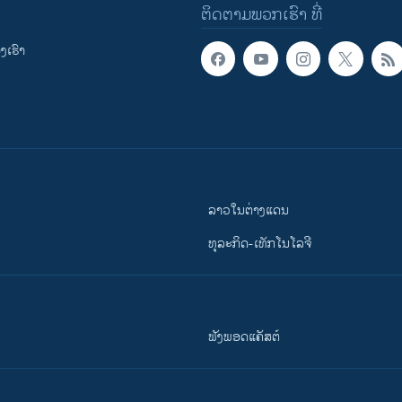
ຕິດຕາມພວກເຮົາ ທີ່
ເຮົາ
ລາວໃນຕ່າງແດນ
ທຸລະກິດ-ເທັກໂນໂລຈີ
ຟັງພອດແຄັສຕ໌