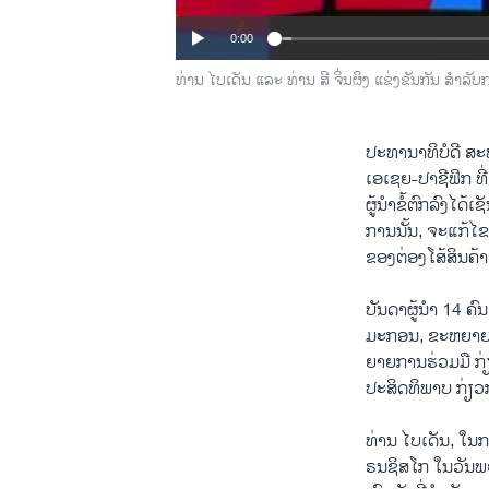
0:00
ທ່ານ ໄບ​ເດັນ ແລະ ທ່ານ ສີ ຈິ່ນ​ຜິງ ແຂ່ງ​ຂັນ​ກັນ ສຳ​ລັບ​ກ
ປະ​ທາ​ນາ​ທິ​ບໍ​ດີ ສ
ເອ​ເຊຍ-ປາ​ຊີ​ຟິກ ທີ
ຜູ້​ນຳ​ຂໍ້​ຕົກ​ລົງ​ໄດ
ການນັ້ນ, ຈະ​ແກ້​ໄຂ​
ຂອງ​ຕ່ອງ​ໂສ້​ສິນ​ຄ້າ
ບັນ​ດາ​ຜູ້​ນຳ 14 ຄົນ​
ມະ​ກອນ, ຂະ​ຫຍາຍ​ຄວ
ຍາຍ​ການ​ຮ່ວມ​ມື ກ່ຽ
ປະ​ສິດ​ທິ​ພາບ ກ່ຽວ​
ທ່ານ ໄບ​ເດັນ, ໃນ​ກ
ຣນ​ຊິ​ສ​ໂກ ໃນ​ວັນ​ພະ