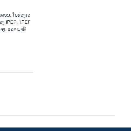
ົມ​ຄວນ. ໃນ​ຊ່ວງ​ເວ​
ຄັນຂອງ IPEF. “IPEF
ງ​ລ່າງ, ແລະ ພາ​ສີ