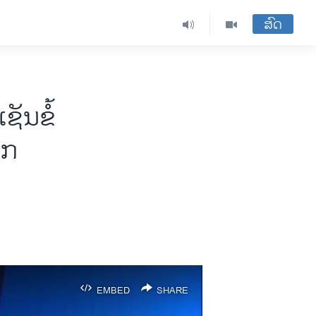
ສົດ
ນ​ຂໍ້​
ິກ
EMBED
SHARE