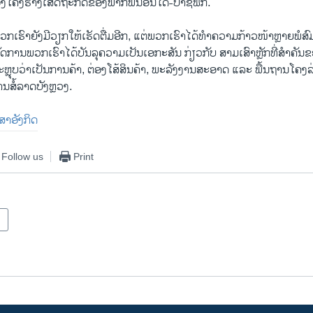
ຂອງ​ໂຄງ​ຮ່າງ​ເສດ​ຖະ​ກິດ​ຂອງ​ພາກ​ພື້ນ​ອິນ​ໂດ-ປາ​ຊີ​ຟິກ.
ວກ​ເຮົາ​ຍັງ​ມີ​ວຽກ​ໃຫ້​ເຮັດ​ຕື່ມ​ອີກ, ແຕ່​ພວກ​ເຮົາ​ໄດ້​ທຳ​ຄວາມ​ກ້າວ​ໜ້າຫຼາຍ​ພໍ​ສ
ວັດ​ການ​ພວກ​ເຮົາ​ໄດ້​ບັນ​ລຸ​ຄວາມ​ເປັນ​ເອ​ກະ​ສັນ ກ່ຽວ​ກັບ ສາມ​ເສົາຫຼັກ​ທີ່​ສຳ​
ຖືກ​ສະ​ຫຼຸບ​ວ່າ​ເປັນ​ການ​ຄ້າ, ຕ່ອງ​ໂສ້​ສິນ​ຄ້າ, ພະ​ລັງ​ງານ​ສະ​ອາດ ແລະ ພື້ນ​ຖານ​ໂຄ
ນ​ສໍ້​ລາດ​ບັງຫຼວງ.
​ສາ​ອັງ​ກິດ
Follow us
Print