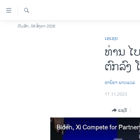
ລິ້ງ
ສຳຫລັບ
ເຂົ້າ
ຄົ້ນຫາ
ວັນເສົາ, 08 ສິງຫາ 2026
ໂຮມເພຈ
ຫາ
ເອເຊຍ
ລາວ
ຂ້າມ
ທ່ານ ໄບ​
ຂ້າມ
ອາເມຣິກາ
ຂ້າມ
ການເລືອກຕັ້ງ ປະທານາທີບໍດີ ສະຫະລັດ
ຕົກ​ລົງ 
ໄປ
2024
ຫາ
ຂ່າວ​ຈີນ
ຊອກ
ອານິຕາ ພາວແວລ
ຄົ້ນ
ໂລກ
17,11,2023
ເອເຊຍ
ແຊຣ໌
ອິດສະຫຼະພາບດ້ານການຂ່າວ
ຊີວິດຊາວລາວ
Biden, Xi Compete for Partner
ຊຸມຊົນຊາວລາວ