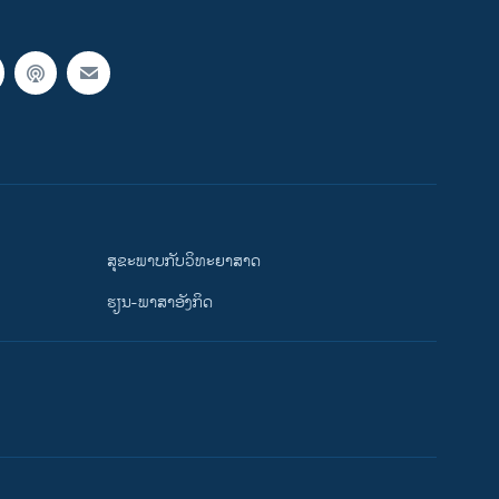
ສຸຂະພາບກັບວິທະຍາສາດ
ຮຽນ-ພາສາອັງກິດ