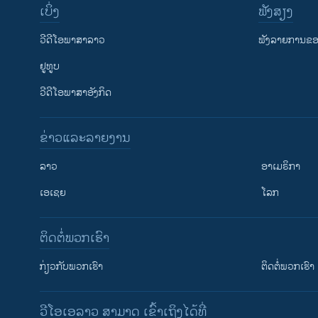
ເບິ່ງ
ຟັງສຽງ
ວີດີໂອພາສາລາວ
ຟັງລາຍການຂອງ
ຢູທູບ
ວີດີໂອພາສາອັງກິດ
ຂ່າວແລະລາຍງານ
ລາວ
ອາເມຣິກາ
ເອເຊຍ
ໂລກ
ຕິດຕໍ່ພວກເຮົາ
ກ່ຽວກັບພວກເຮົາ
ຕິດຕໍ່ພວກເຮົາ
ວີໂອເອລາວ ສາມາດ ເຂົ້າເຖິງໄດ້ທີ່