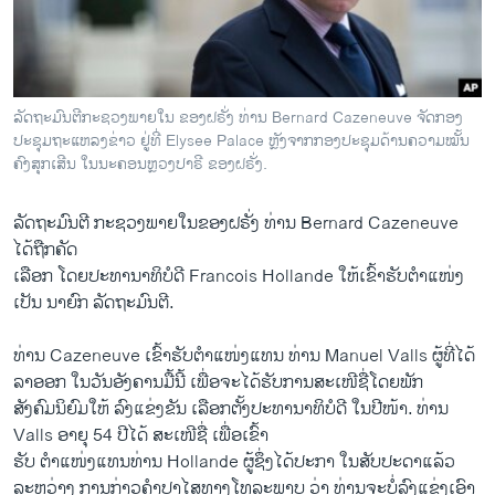
ວິທະຍາສາດ-ເທັກໂນໂລຈີ
ທຸລະກິດ
ພາສາອັງກິດ
ລັດຖະມົນຕີກະຊວງພາຍ​ໃນ ຂອງຝຣັ່ງ ທ່ານ Bernard Cazeneuve ຈັດກອງ
ວີດີໂອ
ປະຊຸມຖະແຫລງຂ່າວ ຢູ່ທີ່ Elysee Palace ຫຼັງຈາກກອງປະຊຸມດ້ານຄວາມໝັ້ນ
ຄົງສຸກເສີນ ໃນນະຄອນຫຼວງປາຣີ ຂອງຝຣັ່ງ.
ສຽງ
ລັດຖະມົນຕີ ກະຊວງພາຍໃນຂອງຝຣັ່ງ ທ່ານ Bernard Cazeneuve
ລາຍການກະຈາຍສຽງ
ຕິດຕາມພວກເຮົາ ທີ່
ໄດ້ຖືກຄັດ
ລາຍງານ
ເລືອກ ໂດຍປະທານາທິບໍດີ Francois Hollande ໃຫ້ເຂົ້າຮັບຕຳແໜ່ງ
ເປັນ ນາຍົກ ລັດຖະມົນຕີ.
ພາສາຕ່າງໆ
ທ່ານ Cazeneuve ເຂົ້າຮັບຕຳແໜ່ງແທນ ທ່ານ Manuel Valls ຜູ້ທີ່ໄດ້
ລາອອກ ໃນວັນອັງຄານມື້ນີ້ ເພື່ອຈະໄດ້ຮັບການສະເໜີຊື່ໂດຍພັກ
ສັງຄົມນິຍົມໃຫ້ ລົງແຂ່ງຂັນ ເລືອກຕັ້ງປະທານາທິບໍດີ ໃນປີໜ້າ. ທ່ານ
Valls ອາຍຸ 54 ປີໄດ້ ສະເໜີຊື່ ເພື່ອ​ເຂົ້າ
ຮັບ ຕຳແໜ່ງແທນທ່ານ Hollande ຜູ້​ຊຶ່ງ​ໄດ້​ປະກາ ​ໃນສັບປະດາແລ້ວ
ລະຫວ່າງ ການກ່າວຄຳປາໄສທາງໂທລະພາບ ວ່າ ທ່ານຈະບໍ່ລົງແຂ່ງເອົາ