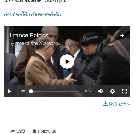
ເມສາ ແລະ ພຶດສະພາ ຈະມາເຖິງນີ້.
ອ່ານຂ່າວນີ້ຕື່ມ ເປັນພາສາອັງກິດ
France Politics
by
ສຽງອາເມຣິກາ ວີໂອເອລາວ
No media source currently available
0:00
0:47
ລິງໂດຍກົງ
ແຊຣ໌
Follow us