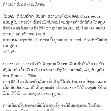
ຕຳແໜ່ງ ເປັນ ສະໄໝທີສອງ.
ໃນຖານະທີ່ເປັນລັດຖະມົນຕີກະຊວງພາຍ​ໃນນັ້ນ ທ່ານ Cazeneuve ​
ແມ່ນຢູ່ໃນ ແຖວໜ້າ ​ເພື່ອຮັບມືກັບການໂຈມຕີຫຼາຍຄັ້ງຕິດຕໍ່ກັນ ໂດຍກຸ່ມ
ຫົວຮຸນແຮງ ອິສລາມ ທີ່ໄດ້ສັງຫານຫຼາຍກວ່າ 200 ຄົນ ​ໃນລະຍະສອງປີ
ຜ່ານມາ ລວມທັງ ການໂຈມຕີ
ແບບປະສານງານກັນ ເມື່ອປີກາຍນີ້ ຢູ່ນະຄອນຫຼວງປາຣີ ທີ່ໄດ້ເຮັດໃຫ້ມີຜູ້
ເສຍຊີວິດ
130 ຄົນ.
ຖ້າທ່ານ Valls ຫາກໄດ້ຮັບໄຊຊະນະ ໃນການເລືອກຕັ້ງຂັ້ນຕົ້ນຂອງພັກ
ສັງຄົມນິຍົມ​ ໃນເດືອນມັງກອນຈະມາເຖິງນີ້ ທ່ານກໍຈະລົງແຂ່ງຂັນ ສູ້ກັບ
ທ່ານ Francois Fillon
ອາຍຸ 62 ປີ ອະດີດນາຍົກລັດຖະມົນຕີ ຜູ້ທີ່ໄດ້ຮັບໄຊຊະນະ ຢ່າງຂາດລອຍ
ເມື່ອ ສັບປະດາແລ້ວນີ້ ເປັນຜູ້ສະໝັກ ເປັນປະທານາທິບໍດີ ຂອງພັກຣີພັບບ
ລີກັນ ທີ່ນິຍົມ ແນວທາງປານການອຽງຂວາ.
ການເລືອກຕັ້ງປະທານາທິບໍດີ ຂອງຝຣັ່ງ ຈະມີຂຶ້ນສອງ​ຮອບ ໃນເດືອນ