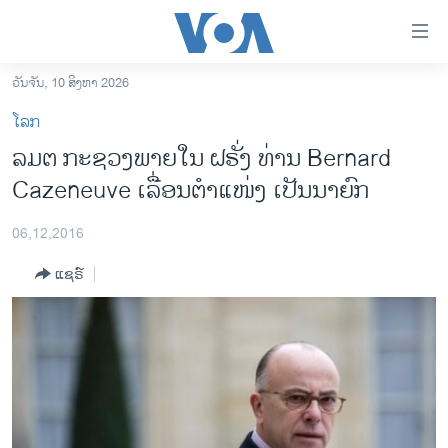
ລິ້ງ
ສຳຫລັບ
ເຂົ້າ
ວັນຈັນ, 10 ສິງຫາ 2026
ຫາ
ໂຮມເພຈ
ໂລກ
ຂ້າມ
ລາວ
ລມຕ ກະຊວງພາຍໃນ ຝຣັ່ງ ທ່ານ Bernard
ຂ້າມ
ອາເມຣິກາ
Cazeneuve ເລື່ອນຕຳແໜ່ງ ເປັນນາຍົກ
ຂ້າມ
ໄປ
ການເລືອກຕັ້ງ ປະທານາທີບໍດີ ສະຫະລັດ 2024
ຫາ
06,12,2016
ຂ່າວ​ຈີນ
ຊອກ
ແຊຣ໌
ຄົ້ນ
ໂລກ
ເອເຊຍ
ອິດສະຫຼະພາບດ້ານການຂ່າວ
ຊີວິດຊາວລາວ
ຊຸມຊົນຊາວລາວ