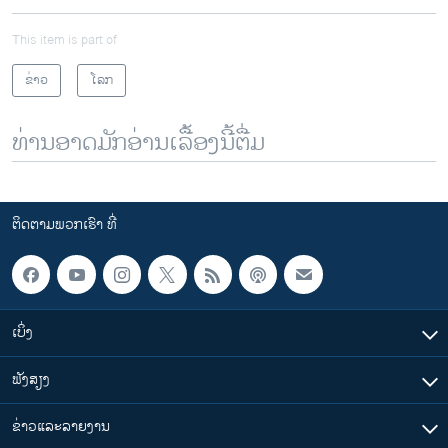
This item is part of
ຂ່າວ
ໂລກ
ທ່ານອາດມັກອ່ານເລື້ອງນີ້ຕື່ມ
ຕິດຕາມພວກເຮົາ ທີ່
ເບິ່ງ
ຟັງສຽງ
ຂ່າວແລະລາຍງານ