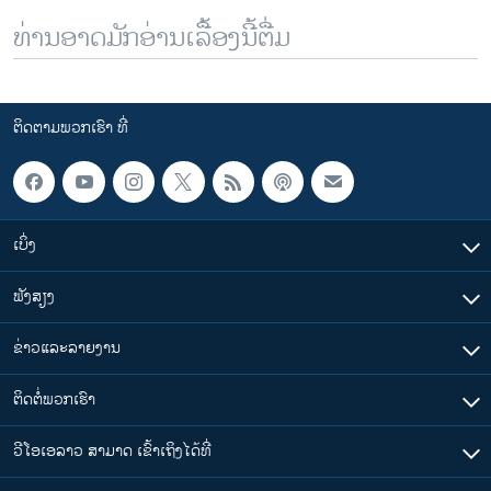
ທ່ານອາດມັກອ່ານເລື້ອງນີ້ຕື່ມ
ຕິດຕາມພວກເຮົາ ທີ່
ເບິ່ງ
ຟັງສຽງ
ຂ່າວແລະລາຍງານ
ຕິດຕໍ່ພວກເຮົາ
ວີໂອເອລາວ ສາມາດ ເຂົ້າເຖິງໄດ້ທີ່