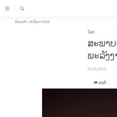
ລິ້ງ
ສຳຫລັບ
ເຂົ້າ
ຄົ້ນຫາ
ວັນພະຫັດ, 06 ສິງຫາ 2026
ໂຮມເພຈ
ຫາ
ໂລກ
ລາວ
ຂ້າມ
ສະພາບອາ
ຂ້າມ
ອາເມຣິກາ
ຂ້າມ
ການເລືອກຕັ້ງ ປະທານາທີບໍດີ ສະຫະລັດ
ພະລັງງາ
ໄປ
2024
ຫາ
ຂ່າວ​ຈີນ
ຊອກ
02,06,2015
ຄົ້ນ
ໂລກ
ແຊຣ໌
ເອເຊຍ
ອິດສະຫຼະພາບດ້ານການຂ່າວ
ຊີວິດຊາວລາວ
ຊຸມຊົນຊາວລາວ