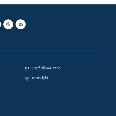
ສຸຂະພາບກັບວິທະຍາສາດ
ຮຽນ-ພາສາອັງກິດ