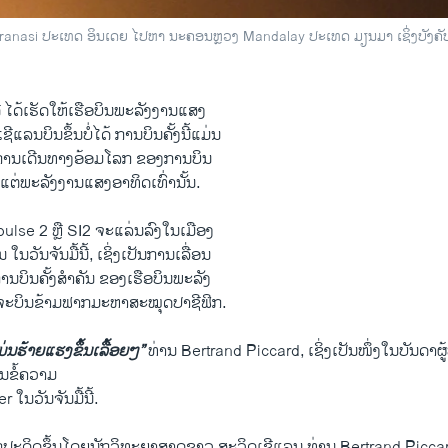
ງ Varanasi ປະເທດ ອິນເດຍ ໄປຫາ ນະຄອນຫຼວງ Mandalay ປະເທດ ມຽນມາ ເຊິ່ງບັງຄັ
 ໄດ້​ເຮັດ​ໃຫ້​ເຮື​ອບິນ​ພະລັງງານແສງ​
ີ​ແລ​ນບິນ​ຂຶ້ນ​ບໍ່​ໄດ້ ການບິນ​ຄັ້ງ​ນີ້ແມ່ນ
ດ​ໃນ​ການ​ເດີນທາງ​ອ້ອມ​ໂລກ​ ຂອງ​ການບິນ​
ງ​ແຕ່ພະລັງງາ​ນ​ແສງ​ອາທິດ​ເທົ່າ​ນັ້ນ.
pulse 2 ຫຼື SI2 ຈະ​ແລ່ນ​ລົງ​ໃນເມືອງ
 ​ໃນ​ວັນ​ຈັນ​ມື້​ນີ້, ເຊິ່ງເປັນ​ການ​ເລື່ອນ​
ບິນຄັ້ງ​ສຳຄັນ ຂອງ​ເຮືອ​ບິນ​ພະລັງ
​ຈະ​ບິນ​ຂ້າມ​ຟາກມະຫາ​ສະໝຸດ​ປາ​ຊີ​ຟິກ.
​ຮ້າຍ​ແຮ​ງຂຶ້ນ​ເລື້ອຍໆ”
ທ່ານ Bertrand Piccard, ​ເຊິ່ງ​ເປັນ​ໜຶ່ງໃນ​ບັນດາຜູ້​
ນ​ຂໍ້ຄວາມ​
​ໃນ​ວັນ​ຈັນ​ມື້​ນີ້.
ດ້​ຖືກປະດິດຂຶ້ນ​ໂດຍນັກວິທະຍາສາດຊາວ ສະວິດເຊີແລນ ທ່ານ Bertrand Picc