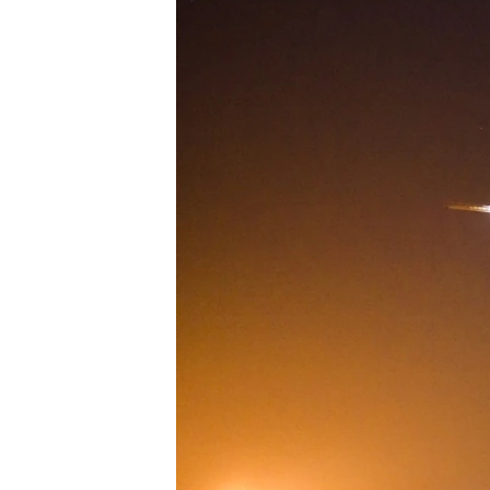
ວິທະຍາສາດ-ເທັກໂນໂລຈີ
ທຸລະກິດ
ພາສາອັງກິດ
ວີດີໂອ
ສຽງ
ລາຍການກະຈາຍສຽງ
ລາຍງານ