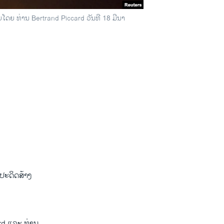
ບໂດຍ ທ່ານ Bertrand Piccard ວັນທີ 18 ມີນາ
ປະດິດ​ສ້າງ ​
ard ແລະ ທ່ານ