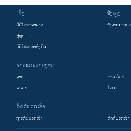
ເບິ່ງ
ຟັງສຽງ
ວີດີໂອພາສາລາວ
ຟັງລາຍການຂອງ
ຢູທູບ
ວີດີໂອພາສາອັງກິດ
ຂ່າວແລະລາຍງານ
ລາວ
ອາເມຣິກາ
ເອເຊຍ
ໂລກ
ຕິດຕໍ່ພວກເຮົາ
ກ່ຽວກັບພວກເຮົາ
ຕິດຕໍ່ພວກເຮົາ