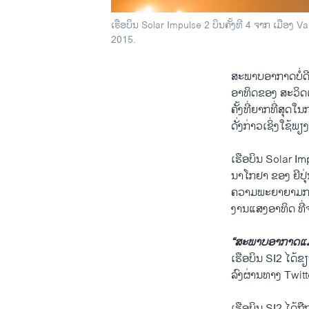
ເຮືອບິນ Solar Impulse 2 ບິນຄັ້ງທີ 4 ຈາກ ເມືອ
2015.
ສະພາບອາກາດ​ບໍ່​ດີ​
ອາ​ທິດຂອງ​ ສະ​ວິດ​ເຊ
​ຄັ້ງ​ທີ່​ຍາກ​ທີ່​ສຸ
ດັ່ງກ່າວເຊິ່ງ​ໃຊ້​ພຽ
​ເຮືອ​ບິນ Solar Im
ນາ​ໂກ​ຢາ​ ຂອງ ​ຍີ​ປຸ່ນ
ຄວາມ​ພະຍາຍາມ​ການ
ງານ​ແສງ​ອາທິດ ​ທີ່
“ສະພາບ​ອາກາດ​ແມ່ນ
ເຮືອບິນ SI2 ​ໄດ້​ຂຽ
ລົງ​ຜ່ານ​ທາງ Twitter 
​ເຮື​ອບິນ SI2 ​ໄ