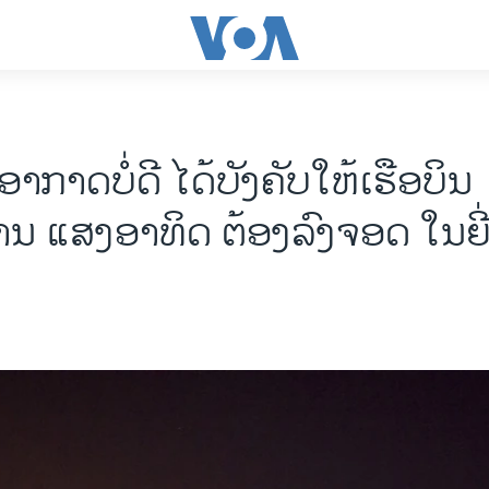
ກາດບໍ່ດີ ໄດ້ບັງຄັບໃຫ້ເຮືອບິນ
ນ ແສງອາທິດ ຕ້ອງລົງຈອດ ໃນຍີ່