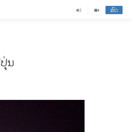
ສົດ
ປຸ່ນ