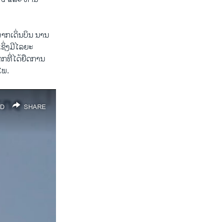
ຈາກ​ເດິ່ນບິນ ນານ​
ເຊິ່ງມີໄລຍະ
ທີ່​ໄດ້​ຍືດ​ການ​
ໄພ.
D
SHARE