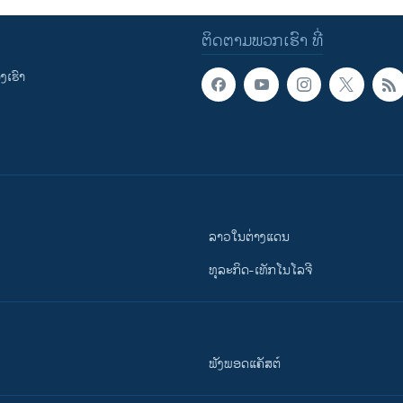
ຕິດຕາມພວກເຮົາ ທີ່
ເຮົາ
ລາວໃນຕ່າງແດນ
ທຸລະກິດ-ເທັກໂນໂລຈີ
ຟັງພອດແຄັສຕ໌