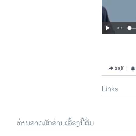
0:00
ແຊຣ໌
Links
ທ່ານອາດມັກອ່ານເລື້ອງນີ້ຕື່ມ