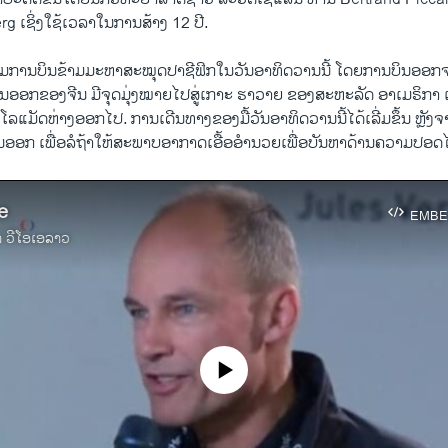
g ເຊິ່ງໃຊ້ເວລາໃນການສ້າງ 12 ປີ.
ເລີ່​ມການ​ບິນ​ຂ້າມ​ມະຫາ​ສະໝຸດປາຊີ​ຟິກ​ໃນ​ວັນ​ອາທິດ​ວານ​ນີ້ ​ໂດຍ​ການບິນ​ອອກ​
ວັນ​ອອກ​ຂອງ​ຈີນ ມີ​ຈຸດມຸ່ງ​ໝາຍໄປ​ສູ່​ເກາະ ຮາ​ວາຍ ຂອງ​ສະຫະລັດ ອາ​ເມຣິກາ 
ແມັດ​ຫ່າງ​ອອກ​ໄປ. ການ​ເດີນທາງ​ຂອງ​ມື້​ວັນ​ອາທິດວານ​ນີ້​ໄດ້​ເລີ່ມຂຶ້ນ ຫຼັງຈາກ​
ນ​ອອກ ເພື່ອ​ລໍຖ້າ​ໃຫ້ສະພາ​ບອາກາດ​ເອື້ອ​ອຳນວຍ​ເພື່ອ​ບັນຫາດ້ານ​ຄວາມ​ປອດ​
e
EMBE
າ ວີໂອເອລາວ
No media source currently available