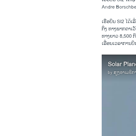
Andre Borschber
ເຮືອບິນ​ SI2 ​ໄດ້​
ກິ່ງ ທາ​ງພາກ​ຕາ​ເ
ທາງຍາວ 8,500 ກິ​ໂລ​
ເລື່ອນ​ເວລາ​ການບິ
Solar Plan
by
ສຽງອາເມຣິກ