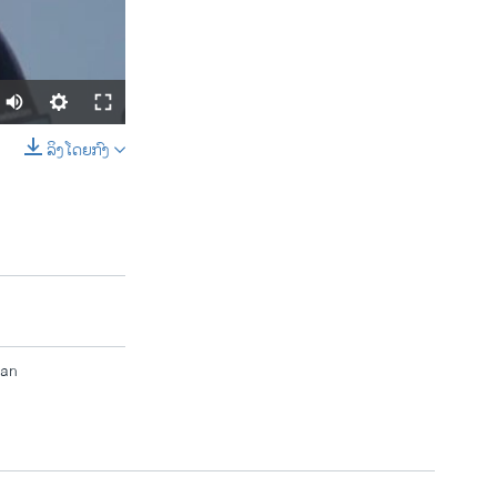
ລິງໂດຍກົງ
SHARE
pan
width
px