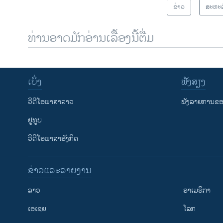
ຂ່າວ
ສະຫະລ
ທ່ານອາດມັກອ່ານເລື້ອງນີ້ຕື່ມ
ເບິ່ງ
ຟັງສຽງ
ວີດີໂອພາສາລາວ
ຟັງລາຍການຂອງ
ຢູທູບ
ວີດີໂອພາສາອັງກິດ
ຂ່າວແລະລາຍງານ
ລາວ
ອາເມຣິກາ
ເອເຊຍ
ໂລກ