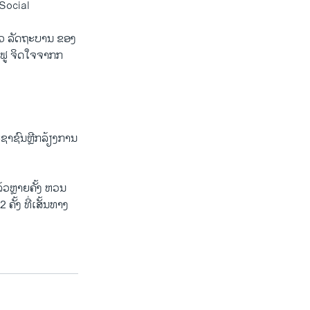
 Social
ກ່າວ ລັດຖະບານ ຂອງ
ນຟູ ຈິດໃຈຈາກກ
ະຊາຊົນຫຼີກລ້ຽງການ
້ວຫຼາຍຄັ້ງ ຫວນ
ຄັ້ງ ທີ່ເສັ້ນທາງ