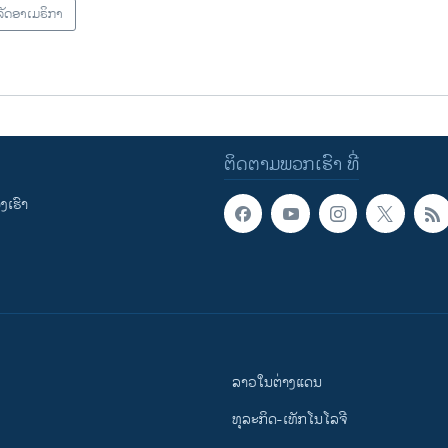
ັດອາເມຣິກາ
ຕິດຕາມພວກເຮົາ ທີ່
ເຮົາ
ລາວໃນຕ່າງແດນ
ທຸລະກິດ-ເທັກໂນໂລຈີ