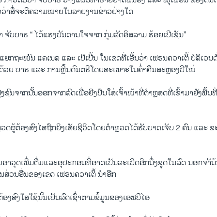
ໄອ ກ່າວຕື່ມວ່າ ຈັບບາຣ ວາງແຜນທຳຮ້າຍຍາດພີ່ນ້ອງ ແລະ ໝຸ່ເພື່ອນ ຂອງຕົນເອັ
ໃຈວ່າສື່ຈະຕີຄວາມໝາຍໃນລາຍງານຂ່າວຢ່າງໃດ
າ ຈັບບາຣ “ ໄດ້ແຮງບັນດານໃຈຈາກ ກຸ່ມລັດອິສລາມ ຮ້ອຍເປີເຊັນ”
ີ່ແຍກຖະໜົນ ແຄເນລ ແລະ ເບີເບີ້ນ ໃນເຂດທີ່ເອີ້ນວ່າ ເຟຣນຄວາເຕິ້ ບໍລິເວນດັ
ໄປດ້ວຍ ບາຣ ແລະ ການຫຼີ້ນດົນຕຣີໂດຍສະເພາະໃນຄໍ່າຄືນສະຫຼອງປີໃໝ່
ຝູງຊົນຈາກນັ້ນອອກຈາກລົດເພື່ອຍີງປືນໃສ່ເຈົ້າໜ້າທີ່ຕໍາຫຼສດທີ່ເຂົ້າມາຍັງພື້ນທ
ຫຼວດຜູ້ຕ້ອງສົງໄສຖືກຍິງເສັຍຊີວິດໂດຍຕໍາຫຼວດໄດ້ຮັບບາດເຈັບ 2 ຄົນ ແລະ
ົບອາວຸດເພີ່ມຕື່ມແລະອຸປະກອນທີ່ອາດເປັນລະເບີດອີກນຶ່ງຊຸດໃນລົດ ນອກຈາັ
ສ່ວນອື່ນຂອງເຂດ ເຟຣນຄວາເຕິ້ ນໍາອີກ
ຕ້ອງສົງໃສໃຊ້ນັ້ນເປັນລົດເຊົ່າຕາມຂໍ້ມູນຂອງເອຟບີໄອ