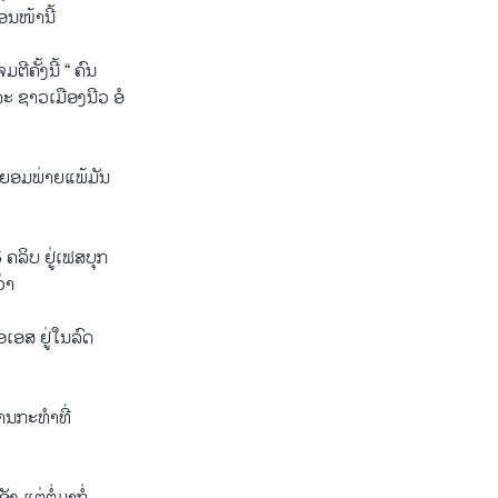
ອນໜ້ານີ້
ຄັ້ງນີ້ “ ຄົນ
ະ ຊາວເມືອງນີວ ອໍ
ວັນຍອມພ່າຍແພ້ມັນ
ຄລິບ ຢູ່ເຟສບຸກ
່າ
ອເອສ ຢູ່ໃນລົດ
ານກະທໍາທີ່