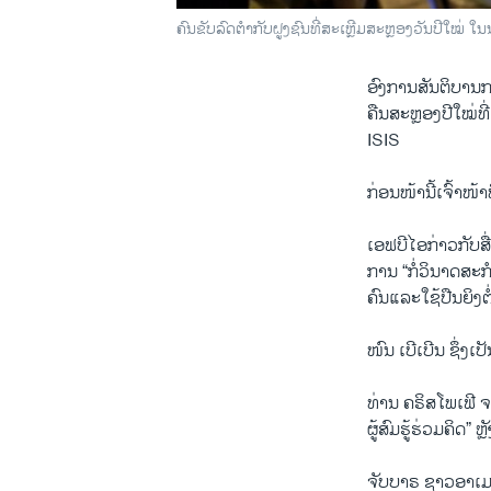
ຄົນຂັບລົດຕຳກັບຝູງຊົນທີ່ສະເຫຼີມສະຫຼອງວັນປີໃໝ
ອົງການສັນຕິບານກາ
ຄືນສະຫຼອງປີໃໝ່ທ
ISIS
ກ່ອນໜ້ານີ້ເຈົ້າໜ
ເອຟບີໄອກ່າວກັບສື
ການ “ກໍ່ວິນາດສະກຳ
ຄົນແລະໃຊ້ປືນຍິງຕໍ່
ໜົນ ເບີເບີນ ຊຶ່ງເປ
ທ່ານ ຄຣິສໂພເຟີ ຈ
ຜູ້ສົມຮູ້ຮ່ວມຄິດ
ຈັບບາຣ ຊາວອາເມຣິ