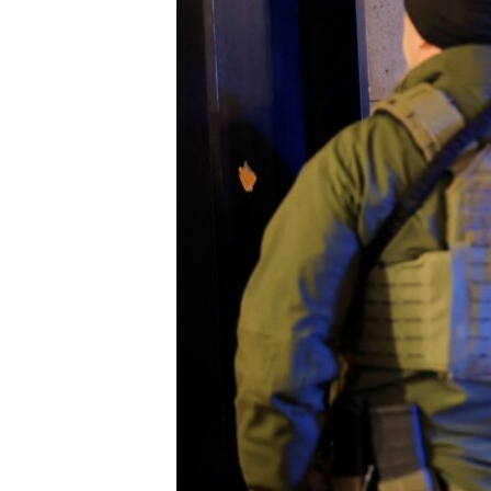
ວິທະຍາສາດ-ເທັກໂນໂລຈີ
ທຸລະກິດ
ພາສາອັງກິດ
ວີດີໂອ
ສຽງ
ລາຍການກະຈາຍສຽງ
ລາຍງານ