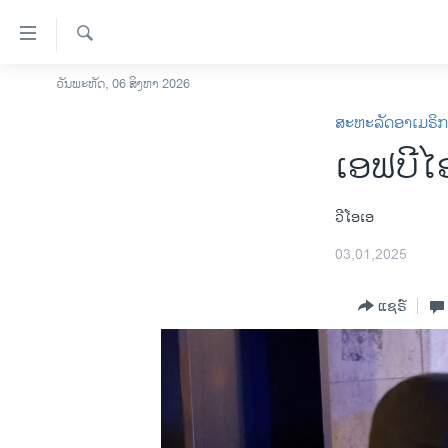
ລິ້ງ
ສຳຫລັບ
ເຂົ້າ
ຄົ້ນຫາ
ວັນພະຫັດ, 06 ສິງຫາ 2026
ໂຮມເພຈ
ຫາ
ສະຫະລັດອາເມຣິ
ລາວ
ຂ້າມ
ເອຟບີໄອ
ຂ້າມ
ອາເມຣິກາ
ຂ້າມ
ການເລືອກຕັ້ງ ປະທານາທີບໍດີ ສະຫະລັດ
ໄປ
2024
ວີໂອເອ
ຫາ
ຂ່າວ​ຈີນ
03,01,2025
ຊອກ
ຄົ້ນ
ໂລກ
ແຊຣ໌
ເອເຊຍ
ອິດສະຫຼະພາບດ້ານການຂ່າວ
ຊີວິດຊາວລາວ
ຊຸມຊົນຊາວລາວ