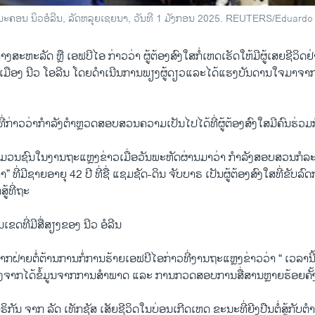
່ ໃນນະຄອນ ນິວອໍລີນ, ລັດຫລຸຍເຊຍນາ, ວັນທີ 1 ມັງກອນ 2025. REUTERS/Eduard
ງສະຫະລັດ ຫຼື ເອຟບີໄອ ກ່າວວ່າ ຜູ້ຕ້ອງສົງໃສກໍ່ເຫດເຮັດໃຫ້ມີຜູ້ເສຍຊີວິດຢ
ີ່ເມືອງ ນີວ ໂອລີນ ໂດຍດຳເນີນການພຽງຜູ້ດຽວແລະໄດ້ແຮງບັນດານໃຈມາຈາກກຸ
້າທີ່ກ່າວວ່າກຳລັງຕໍາຫຼວດສອບສວນຄວາມເປັນໄປໄດ້ທີ່ຜູ້ຕ້ອງສົງໃສມີຄົນຮ່ວມກ
່ມວນຊົນໃນງານຖະແຫຼງຂ່າວເມື່ອວັນພະຫັດຜ່ານມາວ່າ ກຳລັງສອບສວນກໍລະນີດ
” ທີ່ມີຊາຍອາຍຸ 42 ປີ ທີ່ຊື່ ແຊມຊັດ-ດິນ ຈັບບາຣ ເປັນຜູ້ຕ້ອງສົງໃສທີ່ຂັບລົ
ສູ້ທີ່ຖະ
ັນເຂດທີ່ມີສື່ສຽງຂອງ ນີວ ອໍລີນ
າກຝ່າຍຕໍ່ຕ້ານການກໍ່ການຮ້າຍເອຟບີໄອກ່າວທີ່ງານຖະແຫຼງຂ່າວວ່າ “ ເວລານີ້ເຮ
” ຫຼັງຈາກໄດ້ຂໍ້ມູນຈາກການສຳພາດ ແລະ ການກວດສອບການສື່ສານຫຼາຍຮ້ອຍຄັ້ງ
ກັນ ຈາກ ລັດ ເທັກຊັສ ເສັຍຊີວິດໃນບ່ອນເກີດເຫດ ຂະນະທີ່ຍີງປືນຕໍ່ສູ້ກັບ