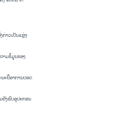
ງ ແຕ່ຕໍ່ມາກໍ່
່ງກ່າວເປັນແຫຼ່ງ
ີ່ຕາມຂໍ້ມູນຂອງ
 ຂະນະນີ້ອາການປອດ
ນ້ນຍັງພົບອຸປະກອນ