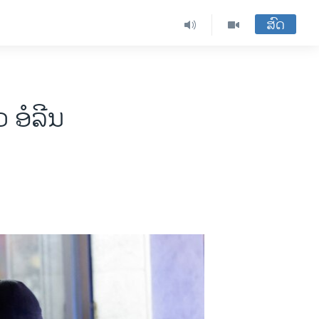
ສົດ
ວ ອໍລີນ