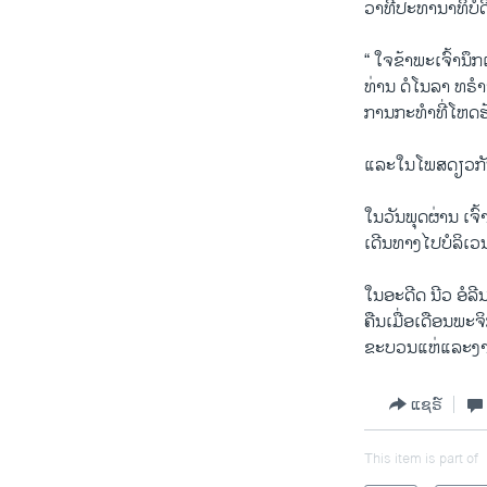
ວາທີ່ປະທານາທິບໍດ
“ ໃຈຂ້າພະເຈົ້ານຶ
ທ່ານ ດໍໂນລາ ທຣໍ
ການກະທຳທີ່ໂຫດຮ້າຍ
ແລະໃນໂພສດຽວກັນ ທ
ໃນວັນພຸດຜ່ານ ເຈົ
ເດີນທາງໄປບໍລິເວນ
ໃນອະດີດ ນີວ ອໍລ
ຄືນເມື່ອເດືອນພະຈິ
ຂະບວນແຫ່ແລະງານສະ
ແຊຣ໌
This item is part of