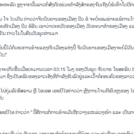
ະຫະລັດ ຫຼງຈາກນັ້ນລາວກໍ່ສັງກັດໜ່ວຍກຳລັງສຳຮອງຈົນເຖີງບໍ່ພໍເທົ່າໃດປີກ່
ນ ໂຈ ໄບເດັນ ກ່າວວ່າຈິດວິນຍານຂອງເມືອງ ນີວ ອໍ ຈະບໍ່ຍອມພ່າຍແພ້ການໂຈມຕີ
ຍຮັກເມືອງ ນີວ ອໍລີນ ເພາວ່າປະຫວັດຂອງເມືອງ ວັດທະນາທໍາຂອງເມືອງ ແລ
ເດັນ ກ່າວໃນໃນຄືນວັນພຸດຜ່ານມາ
ີງຄົນນີ້ໄດ້ກໍ່ເຫດການຮ້າຍແຮງກັບເມືອງແຫ່ງນີ້ ຈິດວິນຍານຂອງເມືອງຈະບໍ່ມີ
່ໄປ”
ະເກີດຂື້ນເມື່ອປະມານເວລາ 03:15 ໂມງ ຂອງວັນພຸດ ຈັບບາຣ ໂພສຄລິບ 5 
ມາ ຊຶ່ງເປັນຄລິບຂອງລາວເອັງທີ່ກຳລັງຂັບລົດຢູ່ແລະເວົ້າຕໍ່ຄອບຄົວຂອງລາວວ
ໄຝ່ກຸ່ມລັດອິສລາມ ຫຼື ໄອເອສ ເອຟບີໄອກ່າວວ່າ ຫຼັງການໂຈມຕີພົບທຸງຂອງ ໄ
ັບ
ອຟບີໄອ ກ່າວວ່າ “ ນີ້ຄືການກໍ່ການຮ້າຍມັນຖືກວາງແຜນລ່ວງໜ້າ ແລະ ເປັນກ