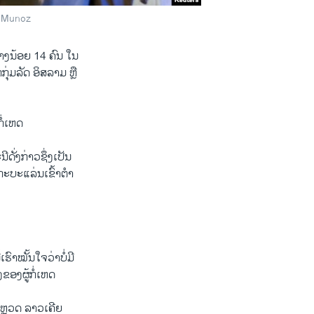
o Munoz
່າງນ້ອຍ 14 ຄົນ ໃນ
່ມລັດ ອິສລາມ ຫຼື
ໍ່ເຫດ
ັ່ງກ່າວຊຶ່ງເປັນ
ດກະບະແລ່ນເຂົ້າຕໍາ
ົາໝັ້ນໃຈວ່າບໍ່ມີ
ຂອງຜູ້ກໍ່ເຫດ
ຕຳຫຼວດ ລາວເຄີຍ