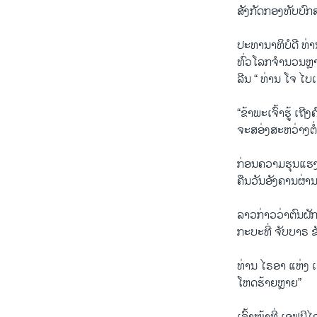
ສັງກັດກອງທັບບົກສ
ປະທານາທິບໍດີ ທ່າ
ທົ່ວໂລກຈຳນວນຫຼາ
ລີນ “ ທ່ານ ໂຈ ໄບ
“ຂ້າພະເຈົ້າຮູ້ ເຖ
ຈະສອ່ງສະຫວ່າງຕໍ
ກ່ອນຄວາມຮຸນແຮງຈ
ຄືນວັນອັງຄານຜ່ານ
ລາວກ່າວວ່າຕົນຝັກ
ກະບະທີ່ ຈັບບາຣ ຂ
ທ່ານ ໄຣອາ ແຫ່ງ ເ
ໂຫດຮ້າຍຫຼາຍ”