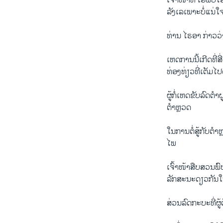
ເຈົ້າໜ້າທີ່ ເອຟບີ
ລັງເລເພາະບໍ່ແນ່
ທ່ານ ໄຣອາ ກ່າວວ່
ເຫດການນີ້ເກີດທີ່ສ
ທ່ອງທ່ຽວທີ່ເຕັມ
ຜູ້ກໍ່ເຫດຂັບລົດຕໍາ
ຕຳຫຼວດ
ໃນການຕໍ່ສູ້ກັບຕຳ
ໄພ
ເຈົ້າໜ້າສືບສວນພົ
ລັກສະນະດຽວກັນໃນ
ສ່ວນລົດກະບະທີ່ຜູ້