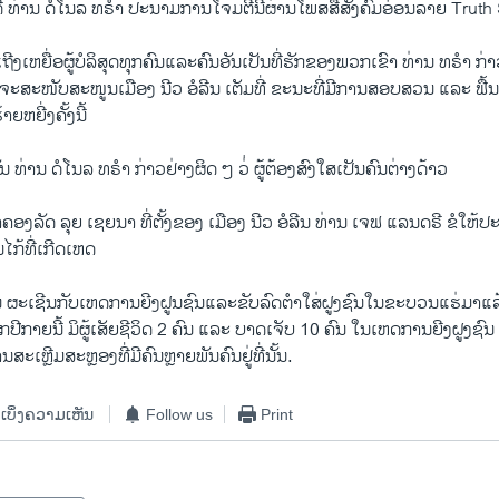
ີ ທ່ານ ດໍໂນລ ທຣໍາ ປະນາມການໂຈມຕີນີ້ຜ່ານໂພສສື່ສັງຄົມອ໋ອນລາຍ Truth
ກເຖີງເຫຍື່ອຜູ້ບໍລິສຸດທຸກຄົນແລະຄົນອັນເປັນທີ່ຮັກຂອງພວກເຂົາ ທ່ານ ທຣໍາ 
າຈະສະໜັບສະໜູນເມືອງ ນີວ ອໍລີນ ເຕັມທີ່ ຂະນະທີ່ມີການສອບສວນ ແລະ ຟື້
ຫຍີ່ງຄັ້ງນີ້
່ານ ດໍໂນລ ທຣໍາ ກ່າວຢ່າງຜິດ ໆ ວ່່ ຜູ້ຕ້ອງສົງໃສເປັນຄົນຕ່າງດ້າວ
້າຄອງລັດ ລຸຍ ເຊຍນາ ທີ່ຕັ້ງຂອງ ເມືອງ ນີວ ອໍລີນ ທ່ານ ເຈຟ ແລນດຣີ ຂໍໃຫ້ປ
ໄກ້ທີ່ເກີດເຫດ
ີນ ຜະເຊີນກັບເຫດການຍີງຝູນຊົນແລະຂັບລົດຕໍາໃສ່ຝູງຊົນໃນຂະບວນແຮ່ມາແລ
ກປີກາຍນີ້ ມິຜູ້ເສັຍຊີວິດ 2 ຄົນ ແລະ ບາດເຈັບ 10 ຄົນ ໃນເຫດການຍີງຝູງຊົນ 2 
ເຫຼີມສະຫຼອງທີ່ມີຄົນຫຼາຍພັນຄົນຢູ່ທີ່ນັ້ນ.
ເບິ່ງຄວາມເຫັນ
Follow us
Print