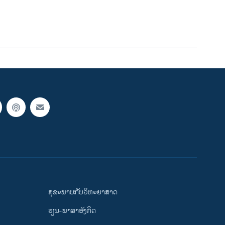
ສຸຂະພາບກັບວິທະຍາສາດ
ຮຽນ-ພາສາອັງກິດ