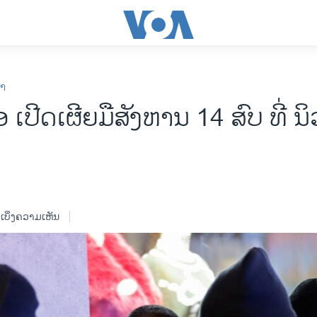
ກາ
 ເປີດເຜີຍມືສັງຫານ 14 ສົບ ທີ່ ນິ
ເບິ່ງຄວາມເຫັນ