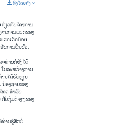
ລິງໂດຍກົງ
SHARE
ຍ ກ່ຽວກັບໂຄງການ
ນັກງານການແພດຂອງ
ງພວກເດັກນ້ອຍ
ັບການປິ່ນປົວ.
ລະທ່ານກໍຍັງໄດ້
າບ ໃນລະຫວ່າງການ
ານໄດ້ຮັບຫຼຽນ
ນ. ນ້ອງຊາຍຂອງ
ງໂທດ ສຳລັບ
 ກັບກຸ່ມຕ່າງໆຂອງ
່ານຮູ້ສຶກບໍ່