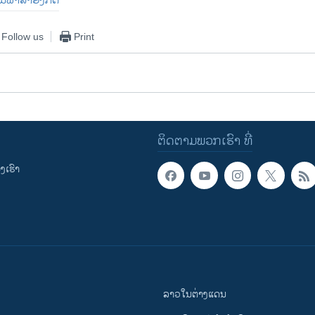
ັນພາສາອັງກິດ
Follow us
Print
ຕິດຕາມພວກເຮົາ ທີ່
ເຮົາ
ລາວໃນຕ່າງແດນ