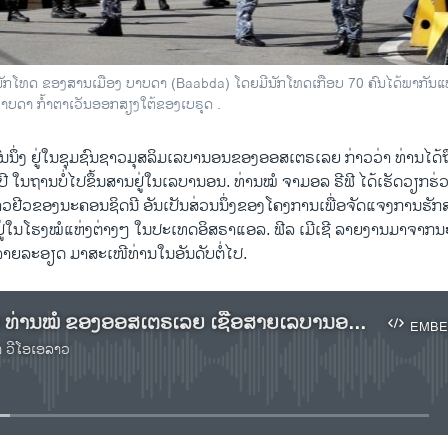
ທດ ຂອງສານເມືອງ ບາບດາ (Baabda) ໂດຍມີນັກໂທດເກືອບ 70 ຄົນໄດ້ພາກັນແຫກຄຸກ
ບາບດາ ກ້ຳຕາເວັນອອກສຽງໃຕ້ຂອງເບຣຸດ .
ຽງຄົນນຶ່ງ ຢູ່ໃນຊຸມຊົນຊາວມຸສລິມເລບານອນຂອງອອສເຕຣເລຍ ກ່າວວ່າ ທ່ານໄດ້
ປີ ໃນຖານບໍ່ໄປຂຶ້ນສານຢູ່ໃນເລບານອນ. ທ່ານໝໍ ຈາມອລ ຣີຟີ ໄດ້ເຮັດວຽກຮ່
ວຢີວຂອງນະຄອນຊິດນີ ອັນເປັນສ່ວນນຶ່ງຂອງໂຄງການເພື່ອຈັດແຈງການຮັກສາ
ູ່ໃນໂຮງໝໍແຫ່ງຕ່າງໆ ໃນປະເທດອິສຣາແອລ. ຟີລ ເມີເຊີ ລາຍງານມາຈາກນະ 
າຍລະອຽດ ມາສະເໜີທ່ານໃນອັນດັບຕໍ່ໄປ.
ຟັງລາຍງານ ທ່ານໝໍ ຂອງອອສເຕຣເລຍ ເຊື້ອສາຍເລບານອນ ໄດ້ຖືກສານທະຫານ ເລບານອນ ຕັດສິນໃຫ້ຈຳຄຸກ 10 ປີ
EMBE
າ ວີໂອເອລາວ
No media source currently available