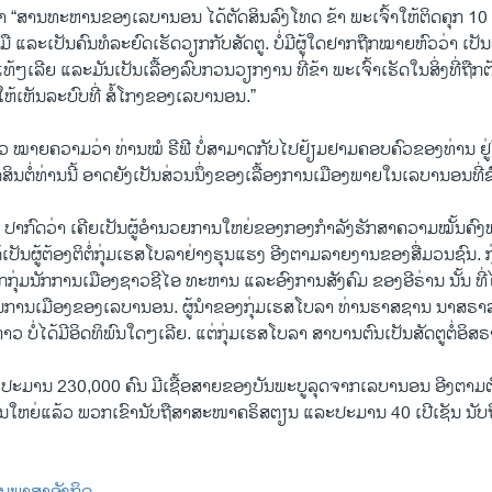
ວ່າ “ສານທະຫານຂອງເລບານອນ ໄດ້ຕັດສິນລົງໂທດ ຂ້າ ພະເຈົ້າໃຫ້ຕິດຄຸກ 10
ື ແລະເປັນຄົນທໍລະຍົດເຮັດວຽກກັບສັດຕູ. ບໍ່ມີຜູ້ໃດຢາກຖືກໝາຍຫົວວ່າ ເປັ
້ໆເລີຍ ແລະມັນເປັນເລື້ອງລົບກວນວຽກງານ ທີ່ຂ້າ ພະເຈົ້າເຮັດໃນສິ່ງທີ່ຖືກຕ້
ໃຫ້ເຫັນລະບົບທີ່ ສໍ້ໂກງຂອງເລບານອນ.”
າວ ໝາຍຄວາມວ່າ ທ່ານໝໍ ຣີຟີ ບໍ່ສາມາດກັບໄປຢ້ຽມຢາມຄອບຄົວຂອງທ່ານ ຢ
ັດສິນຕໍ່ທ່ານນີ້ ອາດຍັງເປັນສ່ວນນຶ່ງຂອງເລື້ອງການເມືອງພາຍໃນເລບານອນທີ່ຊົ
 ປາກົດວ່າ ເຄີຍເປັນຜູ້ອຳນວຍການໃຫຍ່ຂອງກອງກຳລັງຮັກສາຄວາມໝັ້ນຄົ
ັນຜູ້ຕ້ອງຕິຕໍ່ກຸ່ມເຮສໂບລາຢ່າງຮຸນແຮງ ອີງຕາມລາຍງານຂອງສື່ມວນຊົນ. ກຸ
ກຸ່ມນັກການເມືອງຊາວຊີໄອ ທະຫານ ແລະອົງການສັງຄົມ ຂອງອີຣ່ານ ນັ້ນ ທີ່
້ານການເມືອງຂອງເລບານອນ. ຜູ້ນຳຂອງກຸ່ມເຮສໂບລາ ທ່ານຮາສຊານ ນາສຣາລ
ງກ່າວ ບໍ່ໄດ້ມີອິດທິພົນໃດໆເລີຍ. ແຕ່ກຸ່ມເຮສໂບລາ ສາບານຕົນເປັນສັດຕູຕໍ່ອິ
ະມານ 230,000 ຄົນ ມີເຊື້ອສາຍຂອງບັນພະບູລຸດຈາກເລບານອນ ອີງຕາມຕົ
ນໃຫຍ່ແລ້ວ ພວກເຂົານັບຖືສາສະໜາຄຣິສຕຽນ ແລະປະມານ 40 ເປີເຊັນ ນັ