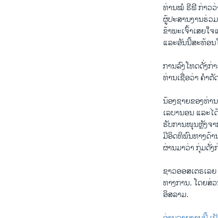
ທ່ານໝໍ ຣີຟີ ກ່າວ
ຜູ້ປະສານງານຮ່ວມມ
ຂ້າພະເຈົ້າເສຍໃຈແທ
ແລະອັນນີ້ສະທ້ອນ
ການລົງໂທດດັ່ງກ່
ທ່ານເຊື່ອວ່າ ຄຳຕ
ນ້ອງຊາຍຂອງທ່ານ
ເລບານອນ ແລະໄດ້ເປ
ຮັບການໜຸນຫຼັງຈາກ
ມີອິດທິພົນທາງດ
ຜ່ານມາວ່າ ກຸ່ມດັ່
ຊາວອອສເຕຣເລຍ ປ
ທາງການ. ໂດຍສ່ວ
ອິສລາມ.