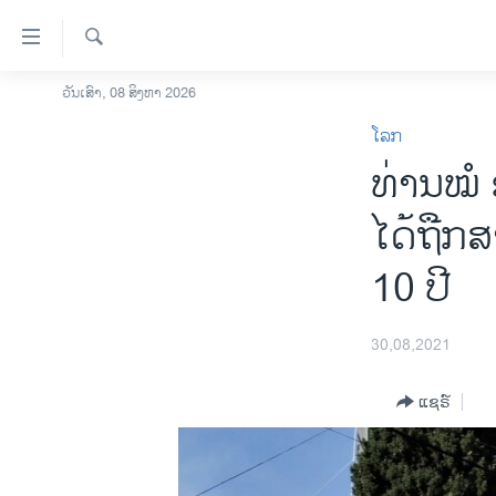
ລິ້ງ
ສຳຫລັບ
ເຂົ້າ
ຄົ້ນຫາ
ວັນເສົາ, 08 ສິງຫາ 2026
ໂຮມເພຈ
ຫາ
ໂລກ
ລາວ
ຂ້າມ
ທ່ານໝໍ
ຂ້າມ
ອາເມຣິກາ
ຂ້າມ
ການເລືອກຕັ້ງ ປະທານາທີບໍດີ ສະຫະລັດ
ໄດ້ຖືກ
ໄປ
2024
ຫາ
10 ປີ
ຂ່າວ​ຈີນ
ຊອກ
ຄົ້ນ
ໂລກ
30,08,2021
ເອເຊຍ
ອິດສະຫຼະພາບດ້ານການຂ່າວ
ແຊຣ໌
ຊີວິດຊາວລາວ
ຊຸມຊົນຊາວລາວ