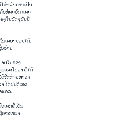
 ປີ ສຳລັບການເປັນ
ນຄົນທໍລະຍົດ ແລະ
ອງໃນປັດຈຸບັນນີ້
ູ່ໃນເລບານອນໄດ້.
່ວຮ້າຍ.
ງພາຍໃນຂອງ
່ມເຮສໂບລາ ທີ່ໄດ້
ໄດ້ຖືກກ່າວຫາວ່າ
າ ໄດ້ປະຕິເສດ
ສຣາແອລ.
ວເລກທີ່ເປັນ
ບຖືສາສະໜາ