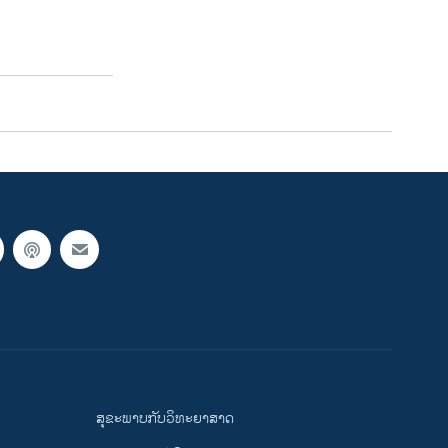
ສຸຂະພາບກັບວິທະຍາສາດ