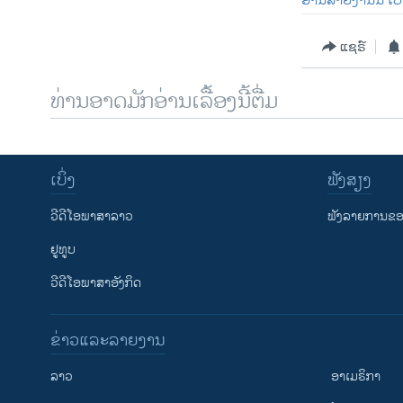
ອ່ານລາຍງານນີ້ ເປ
ແຊຣ໌
ທ່ານອາດມັກອ່ານເລື້ອງນີ້ຕື່ມ
ເບິ່ງ
ຟັງສຽງ
ວີດີໂອພາສາລາວ
ຟັງລາຍການຂອງ
ຢູທູບ
ວີດີໂອພາສາອັງກິດ
ຂ່າວແລະລາຍງານ
ລາວ
ອາເມຣິກາ