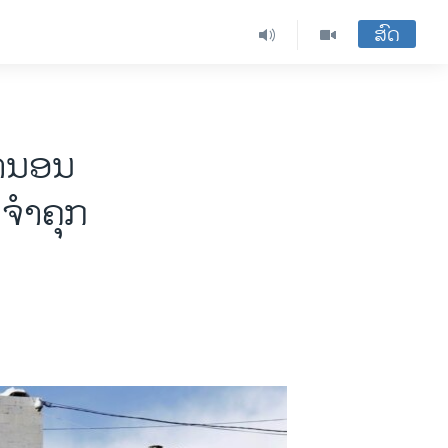
ສົດ
ບານອນ
້ຈຳຄຸກ