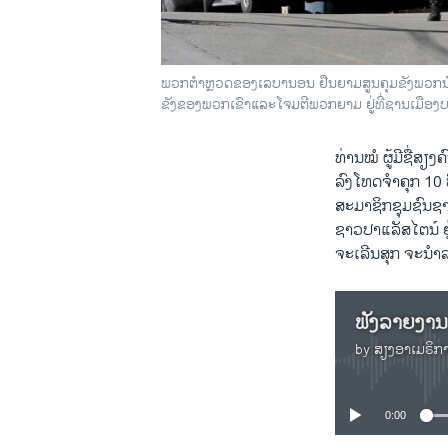
ພວກຕຳຫຼວດຂອງເລບານອນ ຢືນຍາມສູນຄຸມຂັງພວກນັກໂ
ຂັງຂອງພວກເຂົາແລະໂຈມຕີພວກຍາມ ຢູ່ທີ່ຊານເມືອງ
ທ່ານໝໍ ຜູ້ມີຊື່ສ
ລົງໂທດຈຳຄຸກ 10 
ສະມາຊິກຊຸມຊົນຊາ
ຊາວປາແລັສໄຕນ໌ ຢ
ຈະເລີນສຸກ ຈະນຳລ
by
ສຽງອາເມຣິກ
0:00