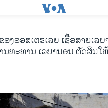
 ຂອງອອສເຕຣເລຍ ເຊື້ອສາຍເລ
ສານທະຫານ ເລບານອນ ຕັດສິນໃຫ