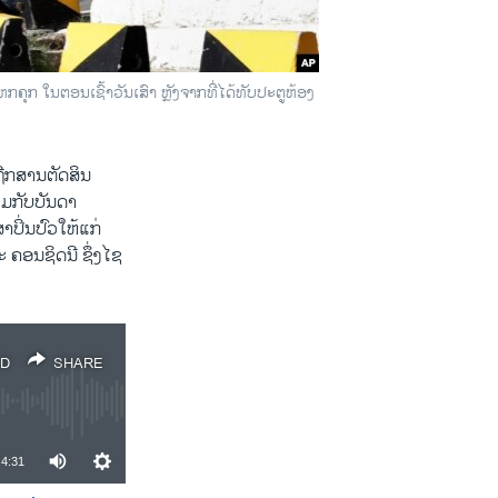
 ໃນຕອນເຊົ້າວັນເສົາ ຫຼັງຈາກທີ່ໄດ້ທັບປະຕູຫ້ອງ
ຖືກສານຕັດສິນ
ວມກັບບັນດາ
ປິ່ນປົວໃຫ້ແກ່
ຄອນຊິດນີ ຊຶ່ງໄຊ
D
SHARE
4:31