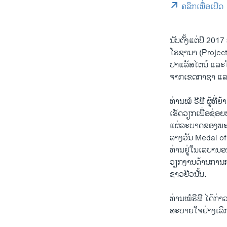
ຄລິກເພື່ອເປີດ
ນັບຕັ້ງແຕ່ປີ 20
ໂຣຊານາ (Projec
ປາແລັສໄຕນ໌ ແລະ
ຈາກເຂດກາຊາ ແລະເ
ທ່ານໝໍ ຣີຟີ ຜູ້ທ
ເຮັດວຽກເພື່ອຊ່ອ
ແຜ່ລະບາດຂອງພະຍ
ລາງວັນ Medal of
ທ່ານຢູ່ໃນເລບານອ
ວຽກງານດ້ານການກຸ
ຊາວຢີວນັ້ນ.
ທ່ານໝໍຣີຟີ ໄດ້ກ່
ສະບາຍໃຈຢ່າງເລິກເ