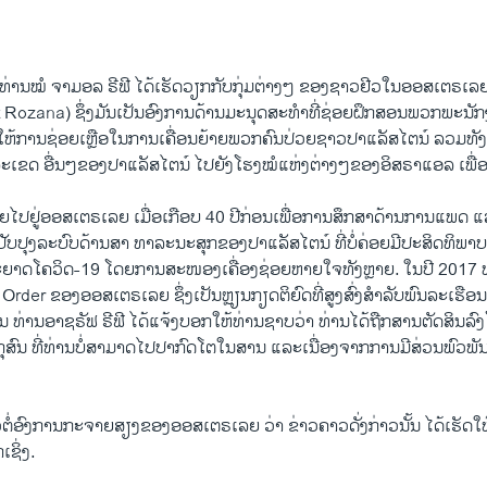
EMBED
17 ທ່ານໝໍ ຈາມອລ ຣີຟີ ໄດ້ເຮັດວຽກກັບກຸ່ມຕ່າງໆ ຂອງຊາວຢີວໃນອອສເຕຣເລ
t Rozana) ຊຶ່ງມັນເປັນອົງການດ້ານມະນຸດສະທຳທີ່ຊ່ອຍຝຶກສອນພວກພະ
ໃຫ້ການຊ່ອຍເຫຼືອໃນການເຄື່ອນຍ້າຍພວກຄົນປ່ວຍຊາວປາແລັສໄຕນ໌ ລວມທັ
ຂດ ອື່ນໆຂອງປາແລັສໄຕນ໌ ໄປຍັງໂຮງໝໍແຫ່ງຕ່າງໆຂອງອິສຣາແອລ ເພື່ອຮ
ີ່ຍ້າຍໄປຢູ່ອອສເຕຣເລຍ ເມື່ອເກືອບ 40 ປີກ່ອນເພື່ອການສຶກສາດ້ານການແພດ ແ
ຍປັບປຸງລະບົບດ້ານສາ ທາລະນະສຸກຂອງປາແລັສໄຕນ໌ ທີ່ບໍ່ຄ່ອຍມີປະສິດທິພ
າດໂຄວິດ-19 ໂດຍການສະໜອງເຄື່ອງຊ່ອຍຫາຍໃຈທັງຫຼາຍ. ໃນປີ 2017 ທ່
 Order ຂອງອອສເຕຣເລຍ ຊຶ່ງເປັນຫຼຽນກຽດຕິຍົດທີ່ສູງສົ່ງສຳລັບພົນລະເຮືອ
ນ ທ່ານອາຊຣັຟ ຣີຟີ ໄດ້ແຈ້ງບອກໃຫ້ທ່ານຊາບວ່າ ທ່ານໄດ້ຖືກສານຕັດສິນລົ
ສົນ ທີ່ທ່ານບໍ່ສາມາດໄປປາກົດໂຕໃນສານ ແລະເນື່ອງຈາກການມີສ່ວນພົວພັນ
າວຕໍ່ອົງການກະຈາຍສຽງຂອງອອສເຕຣເລຍ ວ່າ ຂ່າວຄາວດັ່ງກ່າວນັ້ນ ໄດ້ເຮັດໃຫ້ທ
ຊິ່ງ.