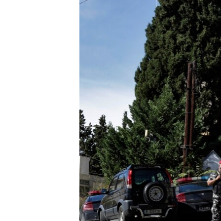
ວິທະຍາສາດ-ເທັກໂນໂລຈີ
ທຸລະກິດ
ພາສາອັງກິດ
ວີດີໂອ
ສຽງ
ລາຍການກະຈາຍສຽງ
ລາຍງານ