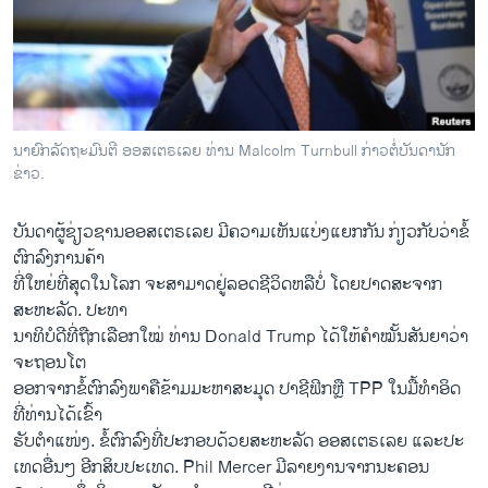
ວິທະຍາສາດ-ເທັກໂນໂລຈີ
ທຸລະກິດ
ພາສາອັງກິດ
ວີດີໂອ
ນາຍົກລັດຖະມົນຕີ ອອສເຕຣເລຍ ທ່ານ Malcolm Turnbull ກ່າວຕໍ່ບັນດານັກ
ສຽງ
ຂ່າວ.
ລາຍການກະຈາຍສຽງ
ບັນດາ​ຜູ້​ຊ່ຽວຊານ​ອອສ​ເຕຣ​ເລຍ ມີ​ຄວາມ​ເຫັນແບ່ງ​ແຍກ​ກັນ ​ກ່ຽວ​ກັບວ່າຂໍ້​
ຕິດຕາມພວກເຮົາ ທີ່
ຕົກລົງ​ການ​ຄ້າ
ລາຍງານ
​ທີ່ໃຫຍ່ທີ່​ສຸດ​ໃນ​ໂລກ ຈະ​ສາມາດ​ຢູ່​ລອດ​ຊີວິດຫລື​ບໍ່ ​ໂດຍປາດ​ສະ​ຈາກ​
ສະຫະລັດ. ປະທາ
ນາທິບໍດີ​ທີ່​ຖືກ​ເລືອກໃໝ່ ທ່ານ Donald Trump ​ໄດ້​ໃຫ້​ຄຳ​ໝັ້ນ​ສັນຍາວ່າ ​
ພາສາຕ່າງໆ
ຈະ​ຖ​ອນ​ໂຕ
ອອກ​ຈາກຂໍ້​ຕົກລົງ​ພາ​ຄືຂ້າມ​ມະຫາ​ສະມຸດ ປາຊີ​ຟິກຫຼື TPP ​ໃນ​ມື້​ທຳ​ອິດ
ທີ່​ທ່ານ​ໄດ້​ເຂົ້າ
ຮັບ​ຕຳ​ແໜ່​ງ​. ຂໍ້​ຕົກລົງ​ທີ່​ປະກອບ​ດ້ວຍສະຫະລັດ ອອສ​ເຕຣ​ເລຍ ​ແລະ​ປະ​
ເທດອື່ນໆ​ ອີກ​ສິບປະ​ເທດ. Phil Mercer ມີ​ລາຍ​ງານ​ຈາ​ກນະຄອນ