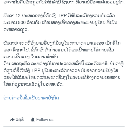
​ລະ​ຈາກັນ​ຄືນ​ອີ​ກກ່ຽວກັບຂໍ້​ຕົກ​ລົງນີ້ ຊຶ່ງ​ບາງ ທີອາດ​ບໍ່​ມີສະຫລັດຮວມຢູ່​ນຳ.
ບັນດາ 12 ປະ​ເທດ​ຂອງຂໍ້​ຕົກລົງ TPP ມີ​ພົນລະ​ເມືອງ​ຮວມກັນ​ແລ້ວ
ປະມານ 800 ລ້ານ​ຄົນ ​ເກືອບ​ສອງ​ເທົ່າຂອງສະຫະພາບຢູ​ໂຣບ ທີ່​ເປັນ
ຕະຫລາດ​ດຽວ.
ບັນດາ​ປະ​ເທດ​ທີ່ລົງ​ນາມ​ອື່ນໆ​ກໍມີບຣູ​ໄນ ກາ​ນາ​ດາ ມາ​ເລ​ເຊຍ ​ເມັກ​ຊິ​ໂກ​
ແລະ ​ສິງກະ​ໂປ. ຂໍ້​ຕົກລົງ​ດັ່ງກ່າວ​ແມ່ນໄດ້​ແນ​ເປົ້າໝາຍໃສ່​ການ​ເສີມ​
ຄວາມ​ເຂັ້ມ​ແຂງ ​ໃນ​ຄວາມ​ສຳພັນ
ດ້ານ​ເສດຖະກິດ ລະຫວ່າງ​ບັນດາ​ປະ​ເທດ​ເຫລົ່າ​ນີ້ ແລະ​ຕັດ​ພາສີ. ບັນດາ​ຜູ້​
ຕິ​ຕຽນຕໍ່​ຂໍ້​ຕົກລົງ TPP ຢູ​ໃນ​ສະຫະລັດ​ກ່າວ​ວ່າ ມັນ​ຂາດ​ຄວາມ​ໂປ່​ງ​ໃສ
ແລະ​ໃຫ້​ຜົນ​ປະ​ໂຫຍ​ດ​ແກ່ປະ​ເທດ​ອື່ນໆ​ໃນ​ຂະນະ​ທີ່​ສ້າງ​ຄວາມ​ເສຍຫາຍ ​
ໃຫ້​ແກ່ວຽກການ​ເຮັດ​ຢູ່​ໃນ​ສະຫະລັດ.
ອ່ານຂ່າວນີ້ເພີ້ມເປັນພາສາອັງກິດ
ແຊຣ໌
Follow us