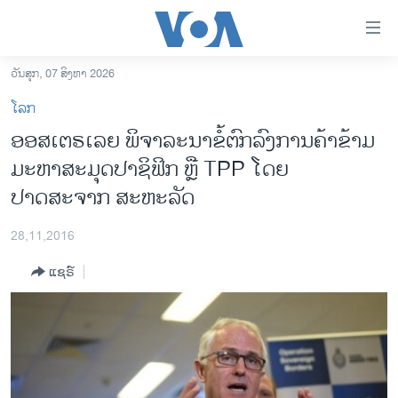
ລິ້ງ
ສຳຫລັບ
ເຂົ້າ
ວັນສຸກ, 07 ສິງຫາ 2026
ຫາ
ໂຮມເພຈ
ໂລກ
ຂ້າມ
ລາວ
ອອສເຕຣເລຍ ພິຈາລະນາຂໍ້ຕົກລົງການຄ້າຂ້າມ
ຂ້າມ
ອາເມຣິກາ
ມະຫາສະມຸດປາຊິຟິກ ຫຼື TPP ໂດຍ
ຂ້າມ
ໄປ
ການເລືອກຕັ້ງ ປະທານາທີບໍດີ ສະຫະລັດ 2024
ປາດສະຈາກ ສະຫະລັດ
ຫາ
ຂ່າວ​ຈີນ
ຊອກ
28,11,2016
ຄົ້ນ
ໂລກ
ແຊຣ໌
ເອເຊຍ
ອິດສະຫຼະພາບດ້ານການຂ່າວ
ຊີວິດຊາວລາວ
ຊຸມຊົນຊາວລາວ