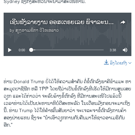
Sydney ຊຶ່ງ​ກິ່ງ​ສະຫວັນຈະ​ນຳ​ມາ​ສະ​ເໜີ​ທ່ານ.
ເຊີນຟັງລາຍງານ ອອສເຕຣຍເລຍ ພິຈາລະນາການຄ້າຂ້າມມະຫາສະມຸດ ຫລື TPP ປາດສະຈາກສະຫະລັດ
by
ສຽງອາເມຣິກາ ວີໂອເອລາວ
No media source currently available
0:00
3:38
ລິງໂດຍກົງ
ທ່ານ Donald Trump ບໍ່​ໄດ້​ໃຫ້​ຄວາມ​ສຳຄັນ ​ຕໍ່ຂໍ້​ຕົກລົງ​ພາຄີ​ຂ້າມ​ມະ ຫາ​
ສະມຸດປາ​ຊີ​ຟິກ ຫລື TPP ​ໂດຍ​ຖືວ່າ​ເປັນ​ຂໍ້​ຕົກລົງ​ທີ່ເຮັດໃຫ້​ມີ​ການ​ສູນ​ເສຍ​
ວຽກ ​ແລະ​ໄດ້ກ່າວ​ວ່າ ​ຈະ​ລົບ​ລ້າງ​ຂໍ້ຕົກລົງ ທີ່​ມີ​ການສະ​ເໜີ​ໄປ​ແລ້ວນີ້ ​
ເວລາ​ທ່ານ​ໄດ້​ເປັນ​ປະທານາທິບໍດີ​ສະຫະ​ລັດ ​ໃນ​ເດືອນ​ມັງ​ກອນ​ຈະ​ມາ​ເຖິງ​
ນີ້. ທ່ານ Trump ​ໄດ້​ໃຫ້​ຄຳ​ໝັ້ນ​ສັນຍາວ່າ ​ຈະ​ເຈລະຈາ​ຂໍ້​ຕົກລົງ​ການ​ຄ້າ
ສອງ​ຝ່າຍ​ແທນ ຊຶ່ງຈະ “​ນຳ​ເອົາ​ວຽກ​ການກັບ​ຄືນ​ມາໃຫ້​ຊາວ​ອາ​ເມຣິກັນ​
ອີກ.”