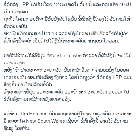
ຂໍ້​ຕົກລົງ TPP ​ໄດ້​ເຊັນ​ໂດຍ 12 ປະ​ເທດ​ໃນ​ຕົ້ນ​ປີ​ນີ້ ​ແລະ​ກວມ​ເອົາ 40 ​ເປີ​
ເຊັນ​ຂອງ​ເສດ
ຖະກິດ​ໂລກ. ​ກ່ອນ​ທີ່​ຈະ​ມີ​ຜົນ​ບັງຄັບ​ໃຊ້​ນັ້ນ ຂໍ້​ຕົກລົງ​ນີ້ຕ້ອງ​ໄດ້​ຮັບ​ການ​ໃຫ້
ສັດຕະຍາບັນ
ພາຍໃນ​ເດືອນ​ກຸມພາ ປີ 2018 ​ແຕ່​ວ່າ​ຍັງ​ມີ​ຄວາມ ​ເຫັນ​ຂັດ​ແຍ້​ງກັນ​ຢູ່ວ່າ
ຂໍ້​ຕົກລົງ​ນີ້ຈະ​ດຳ​ເນີນ​ຕໍ່​ໄປ​ໄດ້​ຫຼືບໍ່​ຖ້າ​ສະຫະລັດ​ຫາກ​ຖອນ ​ໂຕ​ອອກ.
ນາຍົກລັດຖະມົນຕີຍີ່ປຸນ ​ທ່ານ Shinzo Abe ກ່າວ​ວ່າ ​ຂໍ້​ຕົກລົງນີ້ ​ຈະ “ບໍ່​ມີ​
ຄວາມໝາຍ
ຫຍັງ” ຖ້າປາດ​ສະ​ຈາກ​ສະຫະລັດ. ບັນດາ​ນັກວິ​ເຄາະ​ຈຳນວນ​ນຶ່ງ​ໃນ​ອອສ​
ເຕຣ​ເລຍ​ເຫັນ​ພ້​ອມກັບ​ເລື້ອງ​ດັ່ງກ່າວ ໂດຍ​ໂຕ້​ຖຽງ​ວ່າ ຂໍ້​ຕົກລົງ TPP ​ແມ່ນ
ສ້າງ​ຂຶ້ນ​ມາ ​ຫ້ອມ​ລ້ອມຂໍ້​ຕົກ
ລົງ​ລະຫວ່າງຍີ່ປຸ່ນ ​ແລະ​ສະຫະລັດ ​ແລະ​ຖ້າ​ຫາກ​ສະຫະລັດ​ຖອນ​ອອກ​ໄປ
ຂໍ້​ຕົກລົງການ​ຄ້ານີ້ກໍ​ຈະ​ພັງ​ທະລາ​ຍ​ລົງ.
​ແຕ່​ທ່ານ Tim Harcourt ນັກ​ເສດຖະສາດ​ຢູ່ໂຮງຮຽນ​ທຸລະ​ກິດ ຂອງມະຫາ​
ວິ ທະຍາໄລ New South Wales ​ເຊື່ອ​ວ່າ ​ຂໍ້​ຕົກລົງນີ້​ ອາດໄດ້​ຮັບ​ການ​
ຟື້ນຟູ ໂດຍ​ຈີນ.