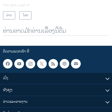
This item is part of
ຂ່າວ
ໂລກ
ທ່ານອາດມັກອ່ານເລື້ອງນີ້ຕື່ມ
ຕິດຕາມພວກເຮົາ ທີ່
ເບິ່ງ
ຟັງສຽງ
ຂ່າວແລະລາຍງານ