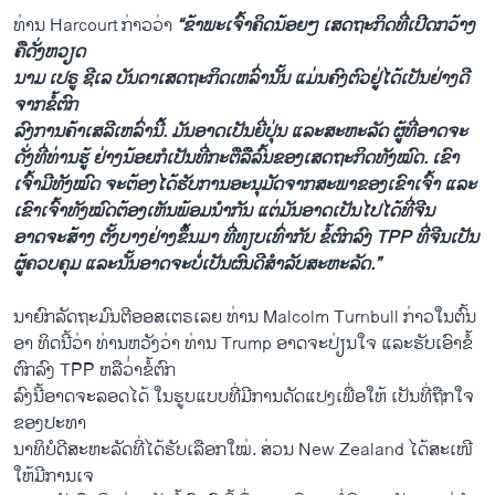
ທ່ານ Harcourt ກ່າວ​ວ່າ
“ຂ້າພະ​ເຈົ້າຄິດ​ນ້ອຍໆ ​ເສດຖະກິດທີ່​ເປີດ​ກວ້າງ ​
ຄື​ດັ່ງ​ຫວຽດ
ນາມ ​ເປຣູ ຊີ​ເລ ບັນດາ​ເສດຖະກິດ​ເຫລົ່າ​ນັ້ນ ແມ່ນຄົງ​ຕົວ​ຢູ່​ໄດ້​ເປັນ​ຢ່າງ​ດີ ​
ຈາກຂໍ້​ຕົກ
ລົງ​ການ​ຄ້າ​ເສລີ​ເຫລົ່ານີ້. ມັນ​ອາດ​ເປັນ​ຍີ່ປຸ່ນ ​ແລະ​ສະຫະລັດ ຜູ້​ທີ່​ອາດ​ຈະ
ດັ່ງ​ທີ່ທ່ານ​ຮູ້ ຢ່າງ​ນ້ອຍ​ກໍເປັນ​ທີ່​ກະຕືລືລົ້ນຂອງ​ເສດຖະກິດ​ທັງ​ໝົດ. ​ເຂົາ​
ເຈົ້າ​ມີ​ທັງ​ໝົດ​ ຈະ​ຕ້ອງ​ໄດ້​ຮັບ​ການ​ອະນຸມັດ​ຈາກສະພາ​ຂອງ​ເຂົາ​ເຈົ້າ ​ແລະ​
ເຂົາ​ເຈົ້າ​ທັງ​ໝົດ​ຕ້ອງ​ເຫັນ​ພ້ອ​ມນຳ​ກັນ ​ແຕ່​ມັນ​ອາດ​ເປັນ​ໄປ​ໄດ້​ທີ່​ຈີນ
ອາດຈະສ້າງ ຕັ້ງ​ບາງ​ຢ່າງຂຶ້ນ​ມາ ​ທີ່​ທຽບ​ເທົ່າ​ກັບ ​ຂໍ້​ຕົກລົງ TPP ທີ່​ຈີນເປັນ​
ຜູ້​ຄວບ​ຄຸມ​ ​ແລະ​ນັ້ນ​ອາດຈະ​ບໍ່ເປັນ​ຜົນ​ດີ​ສຳລັບ​ສະຫະລັດ.”
ນາຍົກລັດຖະມົນຕີອອສ​ເຕຣ​ເລຍ ທ່ານ Malcolm Turnbull ກ່າວ​ໃນ​ຕົ້ນ​
ອາ ທິດ​ນີ້​ວ່າ ທ່ານຫວັງ​ວ່າ ທ່ານ Trump ອາດຈະ​ປ່ຽນ​ໃຈ ​ແລະ​ຮັບ​ເອົາຂໍ້​
ຕົກລົງ TPP ຫລື​ວ່່າ​ຂໍ້​ຕົກ
ລົງນີ້​ອາດ​ຈະ​ລອດ​ໄດ້ ໃນຮູບ​ແບບທີ່​ມີ​ການ​ດັດແປງ​ເພື່ອ​ໃຫ້ ​ເປັນ​ທີ່​ຖືກ​ໃຈ
ຂອງ​ປະທາ
ນາທິບໍດີສະຫະລັດທີ່​ໄດ້​ຮັບ​ເລືອກ​ໃໝ່. ສ່ວນ New Zealand ​ໄດ້​ສະ​ເໜີ​
ໃຫ້​ມີການ​ເຈ