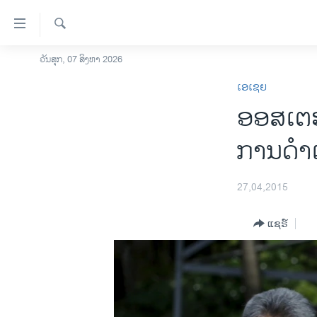
ລິ້ງ
ສຳຫລັບ
ເຂົ້າ
ຄົ້ນຫາ
ວັນສຸກ, 07 ສິງຫາ 2026
ໂຮມເພຈ
ຫາ
ເອເຊຍ
ລາວ
ຂ້າມ
ອອສ​ເຕຣ
ຂ້າມ
ອາເມຣິກາ
ຂ້າມ
ການເລືອກຕັ້ງ ປະທານາທີບໍດີ ສະຫະລັດ
ການດຳເ
ໄປ
2024
ຫາ
ຂ່າວ​ຈີນ
ຊອກ
27,04,2015
ຄົ້ນ
ໂລກ
ແຊຣ໌
ເອເຊຍ
ອິດສະຫຼະພາບດ້ານການຂ່າວ
ຊີວິດຊາວລາວ
ຊຸມຊົນຊາວລາວ