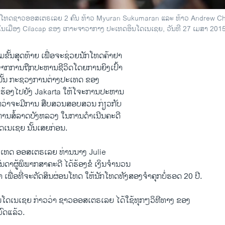
ທດຊາວອອສ​ເຕຣ​ເລຍ 2 ຄົນ ທ້າວ Myuran Sukumaran ແລະ ທ້າວ Andrew Chan
ura ໃນເມືອງ Cilacap ຂອງ ເກາະຈາວາກາງ ປະເທດອິນໂດເນເຊຍ, ວັນທີ 27 ເມສາ 2015
້ນສຸດ​ທ້າຍ ​ເພື່ອ​ຈະ​ຊ່ວຍ​ນັກ​ໂທດ​ຄ້າ​ຢາ
້ຈາກ​ການຖືກ​ປະຫານຊີວິດ​ໂດຍ​ການ​ຍິງ​ເປົ້າ
ຊຍນັ້ນ ກະຊວງ​ການ​ຕ່າງປະ​ເທດ​ ຂອງ
ຂໍ​ຮ້ອງ​ໄປ​ຍັງ Jakarta ໃຫ້ໂຈະການ​ປະຫານ
ົນ​ກວ່າຈະ​ມີ​ການ ສືບສວນ​ສອບ​ສວນ ກ່ຽວ​ກັບ
​ການ​ສໍ້​ລາດ​ບັງ​ຫລວງ ​ໃນ​ການ​ດຳ​ເນີນ​ຄະດີ
​ເນ​ເຊຍ ນັ້ນ​ເສຍ​ກ່ອນ.
ະ​ເທດ ອອສ​ເຕຣ​ເລຍ ທ່ານນາງ Julie
ດາຜູ້​ພິພາກສາ​ຄະດີ ​ໄດ້​ຮ້ອງ​ຂໍ ​ເງິນ​ຈຳ​ນວນ
​ເພື່ອ​ທີ່​ຈະ​ຕັດສິນ​ຜ່ອນ​ໂທດ ໃຫ້ນັກ​ໂທດທັງ​ສອງຈຳ​ຄຸກ​ບໍ່​ຮອດ 20 ປີ.
ອິນ​ໂດ​ເນ​ເຊຍ ກ່າວ​ວ່າ ຊາວ​ອອສ​ເຕຣເລຍ ​ໄດ້​ໃຊ້​ທຸກໆ​ວິທີ​ທາງ ຂອງ​
ົດ​ແລ້ວ.