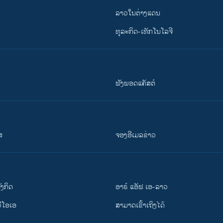
ລາວໃນຕ່າງແດນ
ທຸລະກິດ-ເທັກໂນໂລຈີ
ຟັງພອດແຄັສຕ໌
ສ
ຈອງອີເມລຂ່າວ
ັງ​ກິດ
ອາຣ໌ ແອັຟ ເອ-ລາວ
ວີ​ໂອ​ເອ
ສາມາດເຂົ້າເຖິງໄດ້