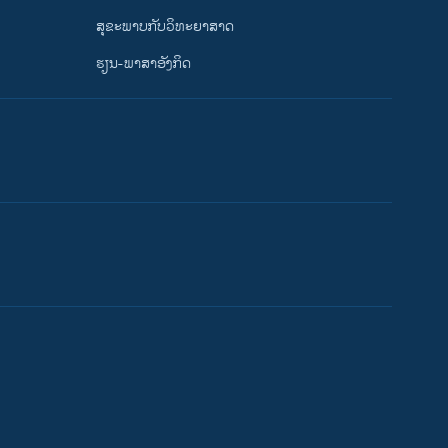
ສຸຂະພາບກັບວິທະຍາສາດ
ຮຽນ-ພາສາອັງກິດ