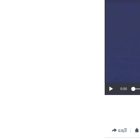
0:00
ແຊຣ໌