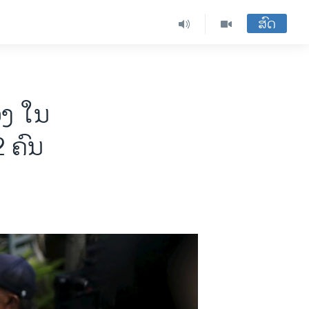
ສົດ
ວງ ໃນ
 ຄົນ