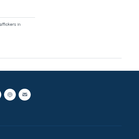
affickers in
width
px