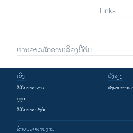
Links
ທ່ານອາດມັກອ່ານເລື້ອງນີ້ຕື່ມ
ເບິ່ງ
ຟັງສຽງ
ວີດີໂອພາສາລາວ
ຟັງລາຍການຂອງ
ຢູທູບ
ວີດີໂອພາສາອັງກິດ
ຂ່າວແລະລາຍງານ