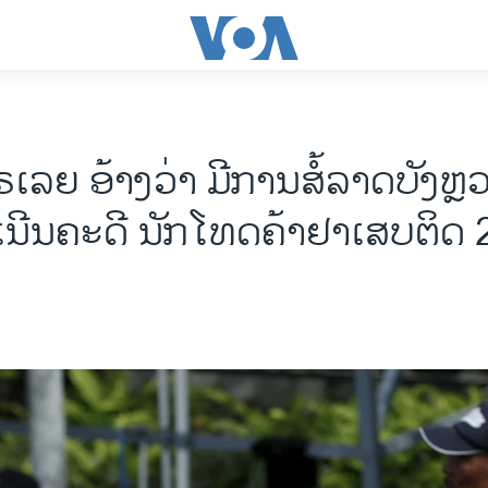
​ເລຍ ອ້າງວ່າ ມີການສໍ້ລາດບັງຫຼ
ນີນຄະດີ ນັກໂທດຄ້າຢາເສບຕິດ 2