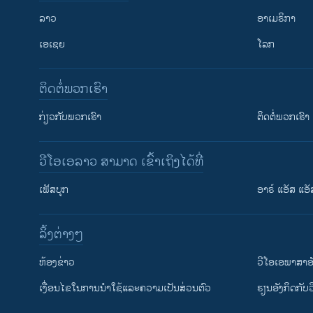
ລາວ
ອາເມຣິກາ
ເອເຊຍ
ໂລກ
ຕິດຕໍ່ພວກເຮົາ
ກ່ຽວກັບພວກເຮົາ
ຕິດຕໍ່ພວກເຮົາ
ວີໂອເອລາວ ສາມາດ ເຂົ້າເຖິງໄດ້ທີ່
ເຟັສບຸກ
ອາຣ໌ ແອັສ ແອັ
​ລິ້ງ​ຕ່າງໆ
ຕິດຕາມພວກເຮົາ ທີ່
​ຫ້ອງ​ຂ່າວ
ວີ​ໂອ​ເອ​ພາ​ສາ​ອ
​ເງື່ອນ​ໄຂ​ໃນ​ການ​ນຳ​ໃຊ້​ແລະຄວາມ​ເປັນ​ສ່​ວນ​ຕົວ
​ຮຽນ​ອັງ​ກິດ​ກັບ​
ພາສາຕ່າງໆ