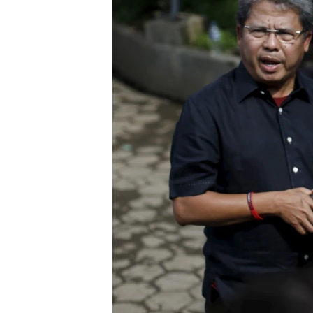
ວິທະຍາສາດ-ເທັກໂນໂລຈີ
ທຸລະກິດ
ພາສາອັງກິດ
ວີດີໂອ
ສຽງ
ລາຍການກະຈາຍສຽງ
ລາຍງານ