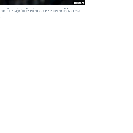
 ທີ່ກຳລັງປະເຊີນໜ້າກັບ ການປະຫານຊີວິດ ກ່າວ
.