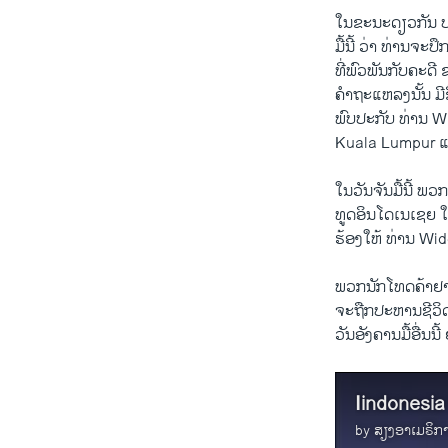
​ໃນ​ຂະນະ​ດຽວ​ກັນ 
​ມື້​ນີ້ ວ່າ ທ່ານ​ຈ
ທີ່​ພົວພັນ​ກັບ​ຄະດ
ຄຳ​ຖະ​ແຫລ​ງນັ້ນ ມີ
ພົບ​ປະ​ກັບ ທ່ານ 
Kuala Lumpur ​ແລະ 
ໃນ​ວັນ​ຈັນ​ມື້​ນີ້ ພ
ທູດ​ອິນ​ໂດ​ເນ​ເຊຍ 
ຮ້ອງ​ໃຫ້ ທ່ານ Wi
ພວກ​ນັກ​ໂທດຄ້າ​ຢາ​ເ
​ຈະ​ຖືກ​ປະຫານ​ຊີວິດ​
ວັນ​ອັງຄານ​ມື້​ອື່ນນີ້ 
Iindonesia
by
ສຽງອາເມຣິກ