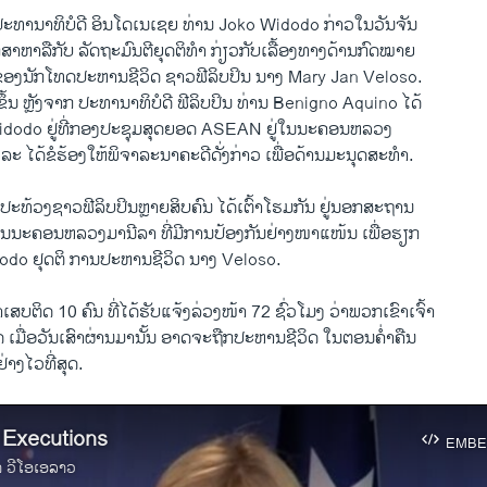
ປະທານາທິບໍດີ ອິນ​ໂດ​ເນ​ເຊຍ ທ່ານ Joko Widodo ກ່າວ​ໃນ​ວັນ​ຈັນ
ະ​ປຶກສາ​ຫາລື​ກັບ ລັດຖະມົນຕີ​ຍຸດຕິ​ທຳ ກ່ຽວກັບ​ເລື້ອ​ງທາງດ້ານ​ກົດໝາຍ
ີ​ ຂອງ​ນັກ​ໂທດ​ປະຫານ​ຊີວິດ ຊາວ​ຟີ​ລິບ​ປິນ ນາງ Mary Jan Veloso.
​ຂຶ້ນ ຫຼັງຈາກ ປະທານາທິບໍດີ​ ຟີ​ລິບ​ປິນ ທ່ານ Benigno Aquino ​ໄດ້​
Widodo ຢູ່​ທີ່​ກອງ​ປະຊຸມ​ສຸດ​ຍອດ ASEAN ຢູ່​ໃນ​ນະຄອນຫລວງ
​ໄດ້​ຂໍ​ຮ້ອງ​ໃຫ້​ພິຈາລະນາຄະດີ​ດັ່ງກ່າວ ​ເພື່ອ​ດ້ານ​ມະນຸດສະທຳ.
ວກ​ປະ​ທ້ວງ​ຊາວ​ຟີ​ລິບ​ປິນຫຼາຍສິບ​ຄົນ ​ໄດ້​ເຕົ້າ​ໂຮມ​ກັນ ​ຢູ່​ນອກ​ສະຖານ
​ໃນ​ນະຄອນຫລວງ​ມາ​ນີລາ ທີ່​ມີການ​ປ້ອງ​ກັນ​ຢ່າງ​ໜາ​ແໜ້ນ ​ເພື່ອ​ຮຽກ
dodo ຢຸດຕິ ການ​ປະຫານ​ຊີວິດ ນາງ Veloso.
ສບ​ຕິດ 10 ຄົນ ​ທີ່ໄດ້​ຮັບ​ແຈ້ງລ່ວງ​ໜ້າ 72 ຊົ່ວ​ໂມງ ວ່າພວກ​ເຂົາ​ເຈົ້າ
 ​ເມື່ອ​ວັນ​ເສົາ​ຜ່ານ​ມານັ້ນ ອາດ​ຈະ​ຖືກ​ປະຫານ​ຊີວິດ​ ​ໃນຕອນ​ຄ່ຳ​ຄືນ​
ຢ່າງ​ໄວ​ທີ່​ສຸດ​.
 Executions
EMBE
າ ວີໂອເອລາວ