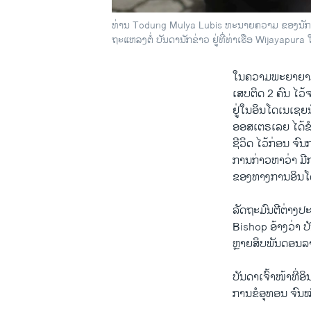
ທ່ານ Todung Mulya Lubis ທະນາຍຄວາມ ຂອງນັກໂ
ຖະແຫລງຕໍ່ ບັນດານັກຂ່າວ ຢູ່ທີ່ທ່າເຮືອ Wijayap
ໃນ​ຄວາມ​ພະຍາຍາມ​ຂັ
​ເສບ​ຕິດ 2 ຄົນ ​ໄວ
ຢູ່​ໃນ​ອິນ​ໂດ​ເນ​ເ
ອອສ​ເຕຣ​ເລຍ ​ໄດ້
​ຊີວິດ ​ໄວ້​ກ່ອນ ຈ
ການ​ກ່າວ​ຫາ​ວ່າ​ ມີ
​ຂອງ​ທາງ​ການອິນ​ໂດ
ລັດຖະມົນຕີ​ຕ່າງປ
Bishop ອ້າງ​ວ່າ ບັນ
ຫຼາຍສິບ​ພັນ​ດອນ​ລາ 
ບັນດາ​ເຈົ້າໜ້າ​ທີ່​
ການ​ຂໍ​ອຸທອນ​ ຈົນໝ