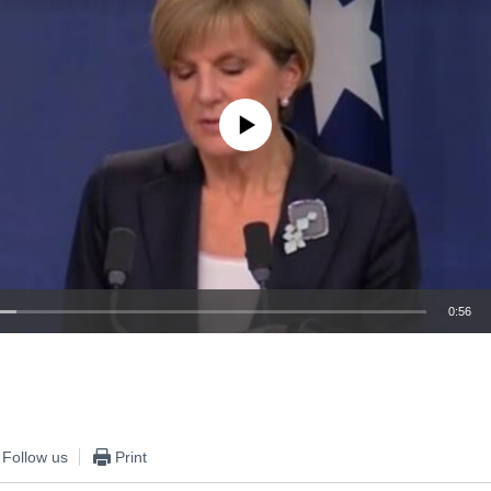
No media source currently available
0:56
EMBED
Follow us
Print